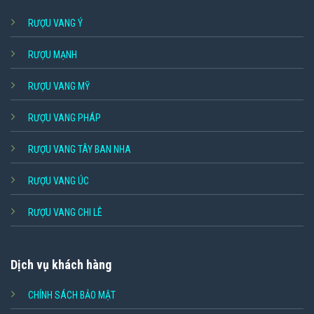
RƯỢU VANG Ý
RƯỢU MẠNH
RƯỢU VANG MỸ
RƯỢU VANG PHÁP
RƯỢU VANG TÂY BAN NHA
RƯỢU VANG ÚC
RƯỢU VANG CHI LÊ
Dịch vụ khách hàng
CHÍNH SÁCH BẢO MẬT