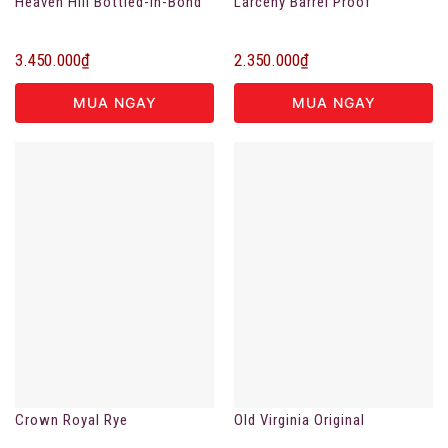
Heaven Hill Bottled-in-Bond
Larceny Barrel Proof
3.450.000
₫
2.350.000
₫
MUA NGAY
MUA NGAY
Crown Royal Rye
Old Virginia Original