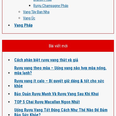
Rượu Champagne Pháp
Vang Tây Ban Nha
Vang Úc
Vang Pháp
Bài viết mới
Cách phân biệt rượu vang thật và giả
Rượu vang theo mùa – Uống vang nào hợp mùa nóng,
mùa lạnh?
Rượu vang ít calo – Bí quyết giữ dáng & tốt cho sức
khỏe
Bảo Quản Rượu Mạnh Và Rượu Vang Sau Khi Khui
TOP 5 Chai Rượu Macallan Ngon Nhất
Uống Rượu Vang Tết Đúng Cách Như Thế Nào Để Đảm
Bảo Sức Khỏe?