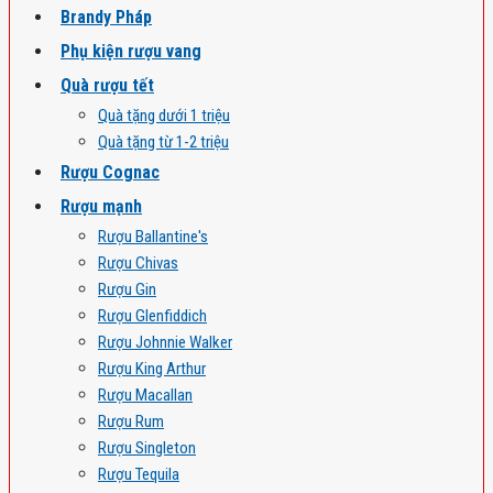
Brandy Pháp
Phụ kiện rượu vang
Quà rượu tết
Quà tặng dưới 1 triệu
Quà tặng từ 1-2 triệu
Rượu Cognac
Rượu mạnh
Rượu Ballantine's
Rượu Chivas
Rượu Gin
Rượu Glenfiddich
Rượu Johnnie Walker
Rượu King Arthur
Rượu Macallan
Rượu Rum
Rượu Singleton
Rượu Tequila