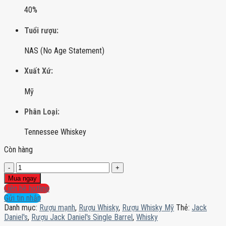
40%
Tuổi rượu:
NAS (No Age Statement)
Xuất Xứ:
Mỹ
Phân Loại:
Tennessee Whiskey
Còn hàng
Rượu
Jack
Mua ngay
Daniel's
Liên hệ hotline
Single
Gửi tin nhắn
Barrel
Danh mục:
Rượu mạnh
,
Rượu Whisky
,
Rượu Whisky Mỹ
Thẻ:
Jack
số
Daniel's
,
Rượu Jack Daniel's Single Barrel
,
Whisky
lượng