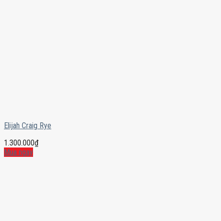
Elijah Craig Rye
1.300.000
₫
Mua ngay