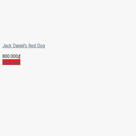
Jack Daniel’s Red Dog
800.000
₫
Mua ngay