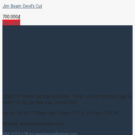
Jim Beam Devil’s Cut
700.000
₫
Mua ngay
CÔNG TY TNHH TM XNK K HOUSE - GPKD số 0317003916 | Bởi Sở
KHĐT TP. Hồ Chí Minh cấp: 29/10/2021
Địa chỉ: Số 69-71 Phạm Huy Thông, P. 17, Q. Gò Vấp, TPHCM
Website: www.hamruoungon.com
084.2222.678
ks.beerhouse@gmail.com