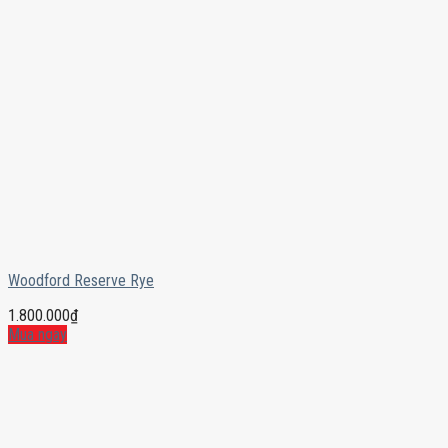
Woodford Reserve Rye
1.800.000
₫
Mua ngay