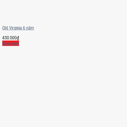
Old Virginia 6 năm
430.000
₫
Mua ngay