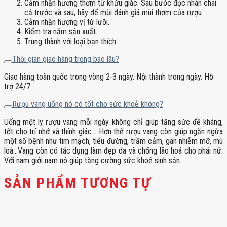
Cảm nhận hương thơm từ khứu giác. Sau bước đọc nhãn chai
cả trước và sau, hãy để mũi đánh giá mùi thơm của rượu.
Cảm nhận hương vị từ lưỡi.
Kiểm tra năm sản xuất.
Trung thành với loại bạn thích.
Thời gian giao hàng trong bao lâu?
Giao hàng toàn quốc trong vòng 2-3 ngày. Nội thành trong ngày. Hỗ
trợ 24/7
Rượu vang uống nó có tốt cho sức khoẻ không?
Uống một ly rượu vang mỗi ngày không chỉ giúp tăng sức đề kháng,
tốt cho trí nhớ và thính giác… Hơn thế rượu vang còn giúp ngăn ngừa
một số bệnh như tim mạch, tiểu đường, trầm cảm, gan nhiễm mỡ, mù
loà…Vang còn có tác dụng làm đẹp da và chống lão hoá cho phái nữ.
Với nam giới nam nó giúp tăng cường sức khoẻ sinh sản.
SẢN PHẨM TƯƠNG TỰ