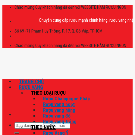
Skip
Chào mừng Quý khách hàng đã đến với WEBSITE HẦM RƯỢU NGON
to
content
Chuyên cung cấp rượu mạnh chính hãng, rượu vang nhập khẩu ca
Số 69 -71 Phạm Huy Thông, P. 17, Q. Gò Vấp, TPHCM
Chào mừng Quý khách hàng đã đến với WEBSITE HẦM RƯỢU NGON
TRANG CHỦ
RƯỢU VANG
THEO LOẠI RƯỢU
Rượu Champagne Pháp
Rượu vang ngọt
Rượu vang hồng
Rượu vang đỏ
Rượu vang trắng
Tìm
THEO NƯỚC
kiếm:
Rượu Vang Ý