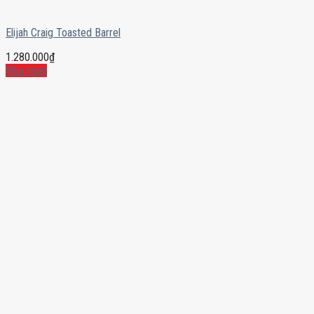
Elijah Craig Toasted Barrel
1.280.000
₫
Mua ngay