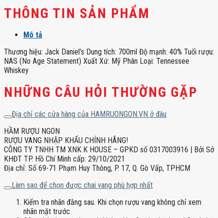
THÔNG TIN SẢN PHẨM
Mô tả
Thương hiệu: Jack Daniel’s Dung tích: 700ml Độ mạnh: 40% Tuổi rượu:
NAS (No Age Statement) Xuất Xứ: Mỹ Phân Loại: Tennessee
Whiskey
NHỮNG CÂU HỎI THƯỜNG GẶP
Địa chỉ các cửa hàng của HAMRUONGON.VN ở đâu
HẦM RƯỢU NGON
RƯỢU VANG NHẬP KHẨU CHÍNH HÃNG!
CÔNG TY TNHH TM XNK K HOUSE – GPKD số 0317003916 | Bởi Sở
KHĐT TP. Hồ Chí Minh cấp: 29/10/2021
Địa chỉ: Số 69-71 Phạm Huy Thông, P. 17, Q. Gò Vấp, TPHCM
Làm sao để chọn được chai vang phù hợp nhất
Kiểm tra nhãn đằng sau. Khi chọn rượu vang không chỉ xem
nhãn mặt trước.