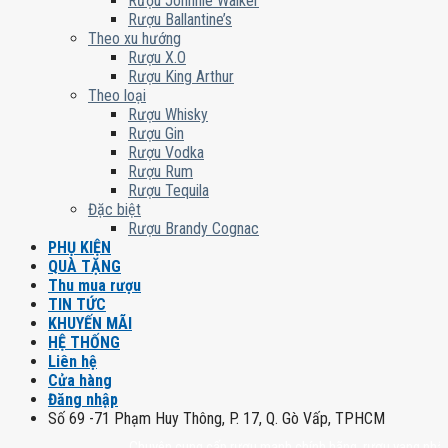
Rượu Johnnie Walker
Rượu Ballantine’s
Theo xu hướng
Rượu X.O
Rượu King Arthur
Theo loại
Rượu Whisky
Rượu Gin
Rượu Vodka
Rượu Rum
Rượu Tequila
Đặc biệt
Rượu Brandy Cognac
PHỤ KIỆN
QUÀ TẶNG
Thu mua rượu
TIN TỨC
KHUYẾN MÃI
HỆ THỐNG
Liên hệ
Cửa hàng
Đăng nhập
Số 69 -71 Phạm Huy Thông, P. 17, Q. Gò Vấp, TPHCM
Chuyên cung cấp rượu mạnh chính hãng, rượu vang nhập khẩu ca