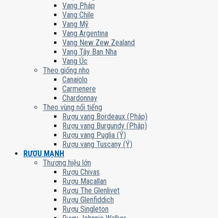
Vang Pháp
Vang Chile
Vang Mỹ
Vang Argentina
Vang New Zew Zealand
Vang Tây Ban Nha
Vang Úc
Theo giống nho
Canaiolo
Carmenere
Chardonnay
Theo vùng nổi tiếng
Rượu vang Bordeaux (Pháp)
Rượu vang Burgundy (Pháp)
Rượu vang Puglia (Ý)
Rượu vang Tuscany (Ý)
RƯỢU MẠNH
Thương hiệu lớn
Rượu Chivas
Rượu Macallan
Rượu The Glenlivet
Rượu Glenfiddich
Rượu Singleton