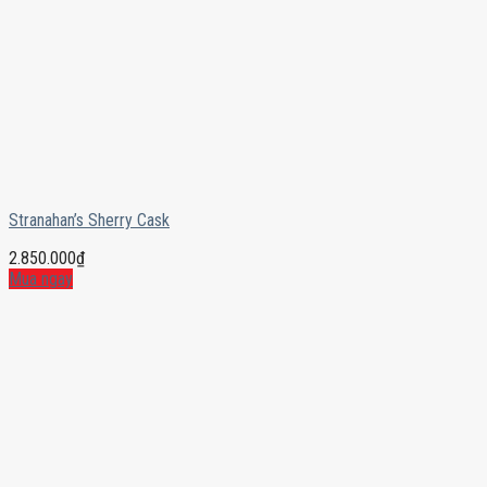
Stranahan’s Sherry Cask
2.850.000
₫
Mua ngay