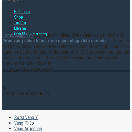
Giới thiệu
Shop
Tin tức
Liên hệ
Quà tặng rượu vang
Hamruoungon.vn
là một doanh nghiệp kinh doanh các sản phẩm về
Rượu vang chính hãng
,
rượu mạnh nhập khẩu cao cấp
. Tất cả các
sản phẩm được đăng tải trên Website này đều được nhập khẩu chính
ngạch và có đầy đủ giấy tờ theo luật định. Chúng tôi luôn mong muốn
được sự lựa chọn và tin tưởng từ khách hàng, cũng như cam kết
phục vụ một cách tốt nhất!
© [2024] HẦM RƯỢU NGON
©
[2024] HẦM RƯỢU NGON
Rượu Vang Ý
Vang Pháp
Vang Argentina