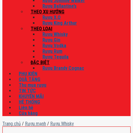
Rượu Johnnie Walker
Rượu Ballantine’s
THEO XU HƯỚNG
Rượu X.O
Rượu King Arthur
THEO LOẠI
Rượu Whisky
Rượu Gin
Rượu Vodka
Rượu Rum
Rượu Tequila
ĐẶC BIỆT
Rượu Brandy Cognac
PHỤ KIỆN
QUÀ TẶNG
Thu mua rượu
TIN TỨC
KHUYẾN MÃI
HỆ THỐNG
Liên hệ
Cửa hàng
Trang chủ
/
Rượu mạnh
/
Rượu Whisky