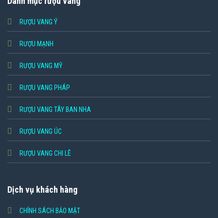
Danh mục rượu vang
RƯỢU VANG Ý
RƯỢU MẠNH
RƯỢU VANG MỸ
RƯỢU VANG PHÁP
RƯỢU VANG TÂY BAN NHA
RƯỢU VANG ÚC
RƯỢU VANG CHI LÊ
Dịch vụ khách hàng
CHÍNH SÁCH BẢO MẬT