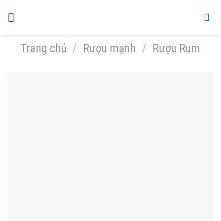
Skip
to
content
Trang chủ
/
Rượu mạnh
/
Rượu Rum