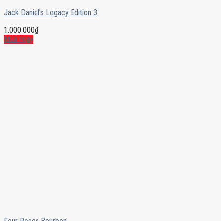
Jack Daniel’s Legacy Edition 3
1.000.000
₫
Mua ngay
Four Roses Bourbon