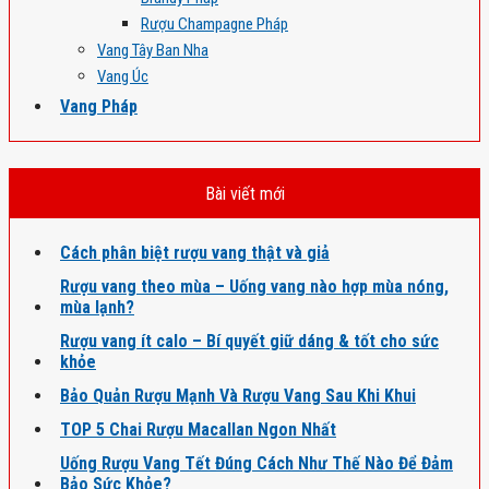
Rượu Champagne Pháp
Vang Tây Ban Nha
Vang Úc
Vang Pháp
Bài viết mới
Cách phân biệt rượu vang thật và giả
Rượu vang theo mùa – Uống vang nào hợp mùa nóng,
mùa lạnh?
Rượu vang ít calo – Bí quyết giữ dáng & tốt cho sức
khỏe
Bảo Quản Rượu Mạnh Và Rượu Vang Sau Khi Khui
TOP 5 Chai Rượu Macallan Ngon Nhất
Uống Rượu Vang Tết Đúng Cách Như Thế Nào Để Đảm
Bảo Sức Khỏe?