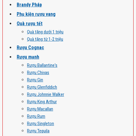
Brandy Pháp
Phụ kiện rượu vang
Quà rượu tết
Quà tặng dưới 1 triệu
Quà tặng từ 1-2 triệu
Rượu Cognac
Rượu mạnh
Rượu Ballantine's
Rượu Chivas
Rượu Gin
Rượu Glenfiddich
Rượu Johnnie Walker
Rượu King Arthur
Rượu Macallan
Rượu Rum
Rượu Singleton
Rượu Tequila