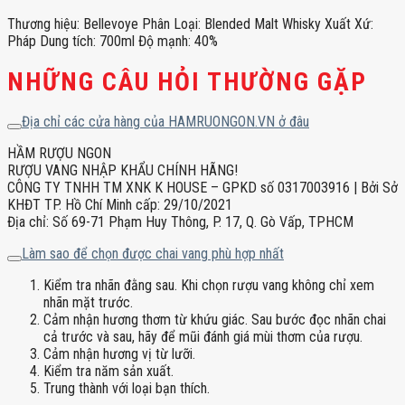
Thương hiệu: Bellevoye Phân Loại: Blended Malt Whisky Xuất Xứ:
Pháp Dung tích: 700ml Độ mạnh: 40%
NHỮNG CÂU HỎI THƯỜNG GẶP
Địa chỉ các cửa hàng của HAMRUONGON.VN ở đâu
HẦM RƯỢU NGON
RƯỢU VANG NHẬP KHẨU CHÍNH HÃNG!
CÔNG TY TNHH TM XNK K HOUSE – GPKD số 0317003916 | Bởi Sở
KHĐT TP. Hồ Chí Minh cấp: 29/10/2021
Địa chỉ: Số 69-71 Phạm Huy Thông, P. 17, Q. Gò Vấp, TPHCM
Làm sao để chọn được chai vang phù hợp nhất
Kiểm tra nhãn đằng sau. Khi chọn rượu vang không chỉ xem
nhãn mặt trước.
Cảm nhận hương thơm từ khứu giác. Sau bước đọc nhãn chai
cả trước và sau, hãy để mũi đánh giá mùi thơm của rượu.
Cảm nhận hương vị từ lưỡi.
Kiểm tra năm sản xuất.
Trung thành với loại bạn thích.