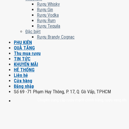
Rượu Whisky
Rượu Gin
Rượu Vodka
Rượu Rum
Rượu Tequila
Đặc biệt
Rượu Brandy Cognac
PHỤ KIỆN
QUÀ TẶNG
Thu mua rượu
TIN TỨC
KHUYẾN MÃI
HỆ THỐNG
Liên hệ
Cửa hàng
Đăng nhập
Số 69 -71 Phạm Huy Thông, P. 17, Q. Gò Vấp, TPHCM
Chuyên cung cấp rượu mạnh chính hãng, rượu vang nhập khẩu ca