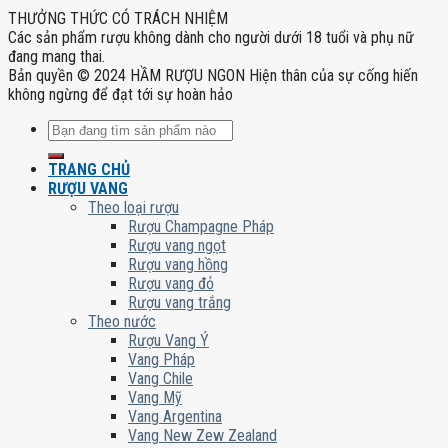
THƯỞNG THỨC CÓ TRÁCH NHIỆM
Các sản phẩm rượu không dành cho người dưới 18 tuổi và phụ nữ
đang mang thai.
Bản quyền © 2024 HẦM RƯỢU NGON Hiện thân của sự cống hiến
không ngừng để đạt tới sự hoàn hảo
Tìm
kiếm:
TRANG CHỦ
RƯỢU VANG
Theo loại rượu
Rượu Champagne Pháp
Rượu vang ngọt
Rượu vang hồng
Rượu vang đỏ
Rượu vang trắng
Theo nước
Rượu Vang Ý
Vang Pháp
Vang Chile
Vang Mỹ
Vang Argentina
Vang New Zew Zealand