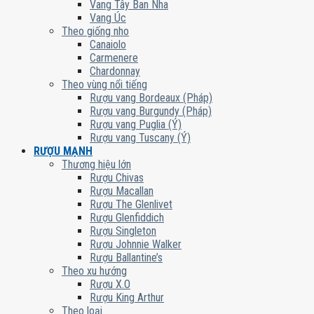
Vang Tây Ban Nha
Vang Úc
Theo giống nho
Canaiolo
Carmenere
Chardonnay
Theo vùng nổi tiếng
Rượu vang Bordeaux (Pháp)
Rượu vang Burgundy (Pháp)
Rượu vang Puglia (Ý)
Rượu vang Tuscany (Ý)
RƯỢU MẠNH
Thương hiệu lớn
Rượu Chivas
Rượu Macallan
Rượu The Glenlivet
Rượu Glenfiddich
Rượu Singleton
Rượu Johnnie Walker
Rượu Ballantine’s
Theo xu hướng
Rượu X.O
Rượu King Arthur
Theo loại