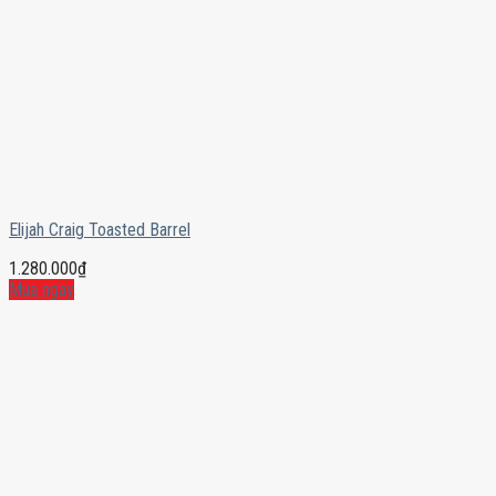
Elijah Craig Toasted Barrel
1.280.000
₫
Mua ngay