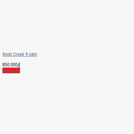
Knob Creek 9 năm
850.000
₫
Mua ngay