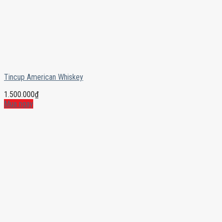
Tincup American Whiskey
1.500.000
₫
Mua ngay