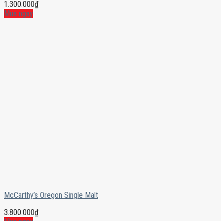
1.300.000
₫
Mua ngay
McCarthy’s Oregon Single Malt
3.800.000
₫