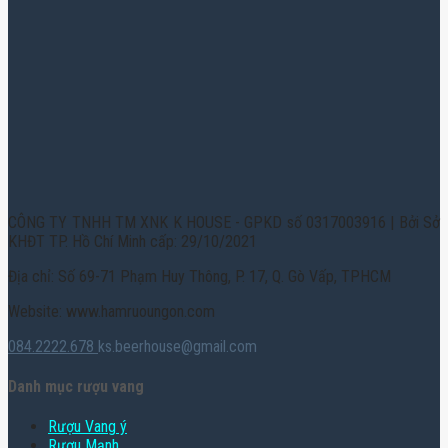
CÔNG TY TNHH TM XNK K HOUSE - GPKD số 0317003916 | Bởi Sở
KHĐT TP. Hồ Chí Minh cấp: 29/10/2021
Địa chỉ: Số 69-71 Phạm Huy Thông, P. 17, Q. Gò Vấp, TPHCM
Website: www.hamruoungon.com
084.2222.678
ks.beerhouse@gmail.com
Danh mục rượu vang
Rượu Vang ý
Rượu Mạnh