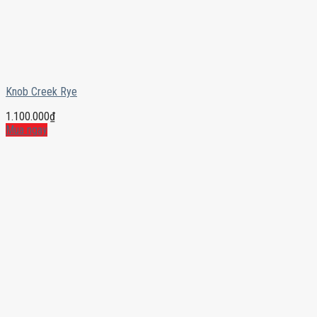
Knob Creek Rye
1.100.000
₫
Mua ngay