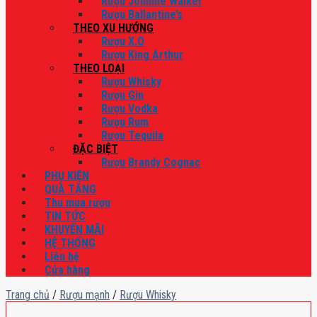
Rượu Johnnie Walker
Rượu Ballantine’s
THEO XU HƯỚNG
Rượu X.O
Rượu King Arthur
THEO LOẠI
Rượu Whisky
Rượu Gin
Rượu Vodka
Rượu Rum
Rượu Tequila
ĐẶC BIỆT
Rượu Brandy Cognac
PHỤ KIỆN
QUÀ TẶNG
Thu mua rượu
TIN TỨC
KHUYẾN MÃI
HỆ THỐNG
Liên hệ
Cửa hàng
Trang chủ
/
Rượu mạnh
/
Rượu Whisky