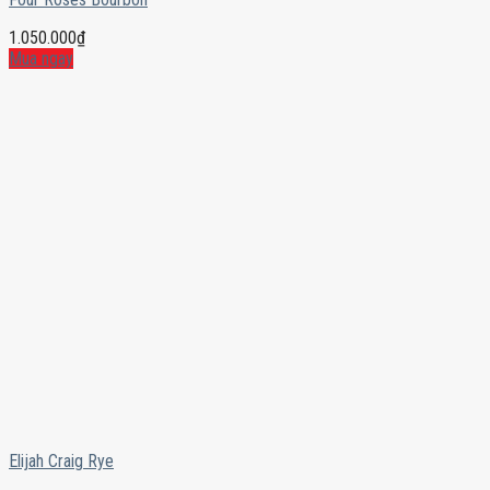
1.050.000
₫
Mua ngay
Elijah Craig Rye