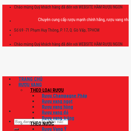
Skip
Chào mừng Quý khách hàng đã đến với WEBSITE HẦM RƯỢU NGON
to
content
Chuyên cung cấp rượu mạnh chính hãng, rượu vang nhập khẩu ca
Số 69 -71 Phạm Huy Thông, P. 17, Q. Gò Vấp, TPHCM
Chào mừng Quý khách hàng đã đến với WEBSITE HẦM RƯỢU NGON
TRANG CHỦ
RƯỢU VANG
THEO LOẠI RƯỢU
Rượu Champagne Pháp
Rượu vang ngọt
Rượu vang hồng
Rượu vang đỏ
Rượu vang trắng
Tìm
THEO NƯỚC
kiếm:
Rượu Vang Ý