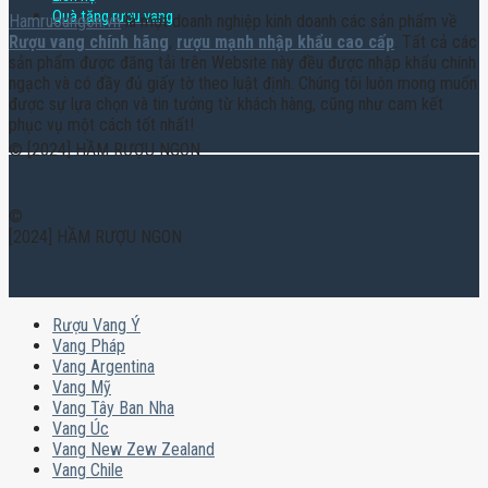
Quà tặng rượu vang
Hamruoungon.vn
là một doanh nghiệp kinh doanh các sản phẩm về
Rượu vang chính hãng
,
rượu mạnh nhập khẩu cao cấp
. Tất cả các
sản phẩm được đăng tải trên Website này đều được nhập khẩu chính
ngạch và có đầy đủ giấy tờ theo luật định. Chúng tôi luôn mong muốn
được sự lựa chọn và tin tưởng từ khách hàng, cũng như cam kết
phục vụ một cách tốt nhất!
© [2024] HẦM RƯỢU NGON
©
[2024] HẦM RƯỢU NGON
Rượu Vang Ý
Vang Pháp
Vang Argentina
Vang Mỹ
Vang Tây Ban Nha
Vang Úc
Vang New Zew Zealand
Vang Chile