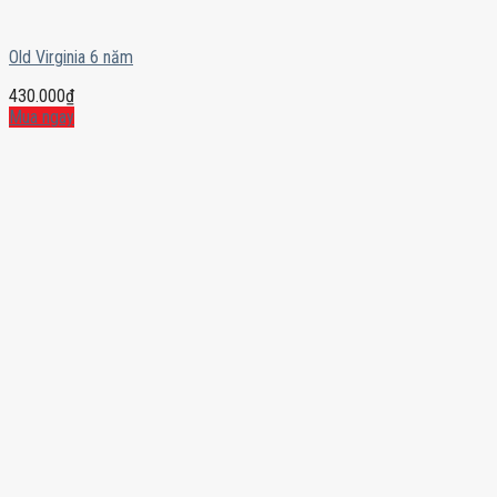
Old Virginia 6 năm
430.000
₫
Mua ngay