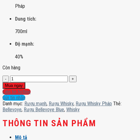
Pháp
Dung tích:
700ml
Độ mạnh:
40%
Còn hàng
Rượu
Bellevoye
Mua ngay
Blue
Liên hệ hotline
số
Gửi tin nhắn
lượng
Danh mục:
Rượu mạnh
,
Rượu Whisky
,
Rượu Whisky Pháp
Thẻ:
Bellevoye
,
Rượu Bellevoye Blue
,
Whisky
THÔNG TIN SẢN PHẨM
Mô tả