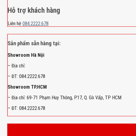
Hỗ trợ khách hàng
Liên hệ
084.2222.678
Sản phẩm sẵn hàng tại:
Showroom Hà Nội
– Địa chỉ:
– ĐT: 084.2222.678
Showroom TP.HCM
– Địa chỉ: 69-71 Phạm Huy Thông, P.17, Q. Gò Vấp, TP HCM
– ĐT: 084.2222.678