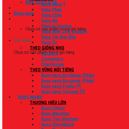
084.2222.678
Rượu Vang Ý
Vang Pháp
Đăng nhập
Vang Chile
Vang Mỹ
Vang Argentina
Chưa có sản phẩm trong giỏ hàng.
Vang New Zew Zealand
Vang Tây Ban Nha
Giỏ hàng
Vang Úc
THEO GIỐNG NHO
Chưa có sản phẩm trong giỏ hàng.
Canaiolo
Carmenere
Chardonnay
THEO VÙNG NỔI TIẾNG
Rượu vang Bordeaux (Pháp)
Rượu vang Burgundy (Pháp)
Rượu vang Puglia (Ý)
Rượu vang Tuscany (Ý)
RƯỢU MẠNH
THƯƠNG HIỆU LỚN
Rượu Chivas
Rượu Macallan
Rượu The Glenlivet
Rượu Glenfiddich