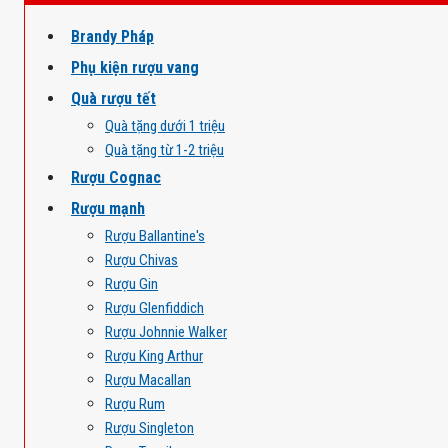
Brandy Pháp
Phụ kiện rượu vang
Quà rượu tết
Quà tặng dưới 1 triệu
Quà tặng từ 1-2 triệu
Rượu Cognac
Rượu mạnh
Rượu Ballantine's
Rượu Chivas
Rượu Gin
Rượu Glenfiddich
Rượu Johnnie Walker
Rượu King Arthur
Rượu Macallan
Rượu Rum
Rượu Singleton