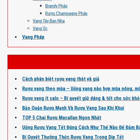
Brandy Pháp
Rượu Champagne Pháp
Vang Tây Ban Nha
Vang Úc
Vang Pháp
Cách phân biệt rượu vang thật và giả
Rượu vang theo mùa – Uống vang nào hợp mùa nóng, mù
Rượu vang ít calo – Bí quyết giữ dáng & tốt cho sức kh
Bảo Quản Rượu Mạnh Và Rượu Vang Sau Khi Khui
TOP 5 Chai Rượu Macallan Ngon Nhất
Uống Rượu Vang Tết Đúng Cách Như Thế Nào Để Đảm B
Bí Quyết Thưởng Thức Rượu Vang Trong Dịp Tết