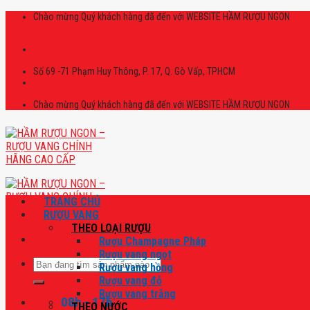
Skip
Chào mừng Quý khách hàng đã đến với WEBSITE HẦM RƯỢU NGON
to
content
Số 69 -71 Phạm Huy Thông, P. 17, Q. Gò Vấp, TPHCM
Chào mừng Quý khách hàng đã đến với WEBSITE HẦM RƯỢU NGON
TRANG CHỦ
RƯỢU VANG
THEO LOẠI RƯỢU
Rượu Champagne Pháp
Rượu vang ngọt
Tìm
Rượu vang hồng
kiếm:
Rượu vang đỏ
Rượu vang trắng
08h - 17h
THEO NƯỚC