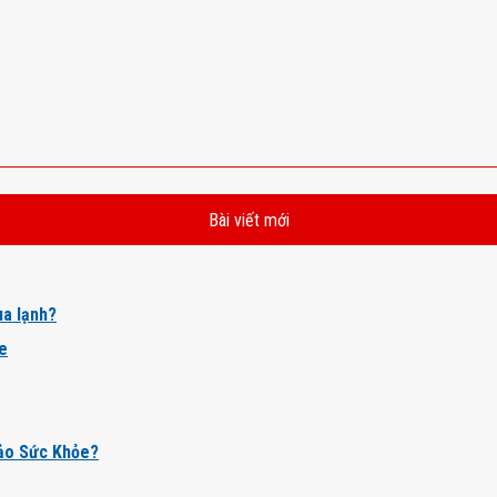
Bài viết mới
a lạnh?
ỏe
ảo Sức Khỏe?