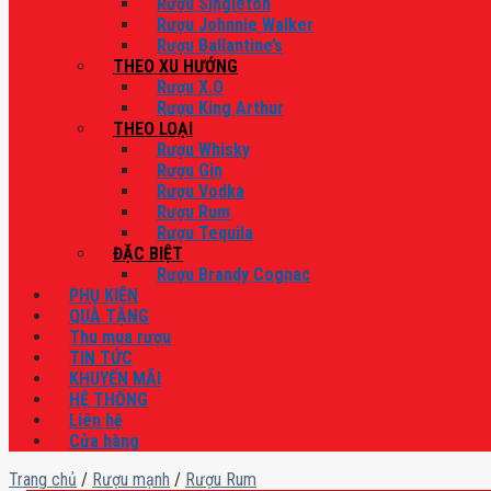
Rượu Singleton
Rượu Johnnie Walker
Rượu Ballantine’s
THEO XU HƯỚNG
Rượu X.O
Rượu King Arthur
THEO LOẠI
Rượu Whisky
Rượu Gin
Rượu Vodka
Rượu Rum
Rượu Tequila
ĐẶC BIỆT
Rượu Brandy Cognac
PHỤ KIỆN
QUÀ TẶNG
Thu mua rượu
TIN TỨC
KHUYẾN MÃI
HỆ THỐNG
Liên hệ
Cửa hàng
Trang chủ
/
Rượu mạnh
/
Rượu Rum