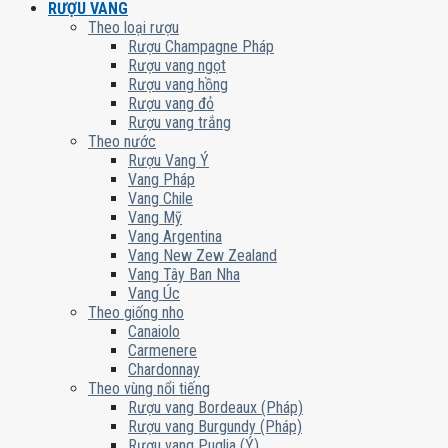
RƯỢU VANG
Theo loại rượu
Rượu Champagne Pháp
Rượu vang ngọt
Rượu vang hồng
Rượu vang đỏ
Rượu vang trắng
Theo nước
Rượu Vang Ý
Vang Pháp
Vang Chile
Vang Mỹ
Vang Argentina
Vang New Zew Zealand
Vang Tây Ban Nha
Vang Úc
Theo giống nho
Canaiolo
Carmenere
Chardonnay
Theo vùng nổi tiếng
Rượu vang Bordeaux (Pháp)
Rượu vang Burgundy (Pháp)
Rượu vang Puglia (Ý)