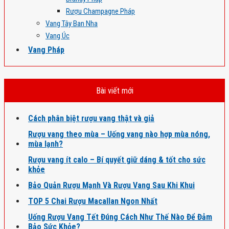
Rượu Champagne Pháp
Vang Tây Ban Nha
Vang Úc
Vang Pháp
Bài viết mới
Cách phân biệt rượu vang thật và giả
Rượu vang theo mùa – Uống vang nào hợp mùa nóng,
mùa lạnh?
Rượu vang ít calo – Bí quyết giữ dáng & tốt cho sức
khỏe
Bảo Quản Rượu Mạnh Và Rượu Vang Sau Khi Khui
TOP 5 Chai Rượu Macallan Ngon Nhất
Uống Rượu Vang Tết Đúng Cách Như Thế Nào Để Đảm
Bảo Sức Khỏe?