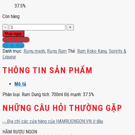
37.5%
Còn hàng
Rum
Koko
Mua ngay
Kanu
Liên hệ hotline
số
Gửi tin nhắn
lượng
Danh mục:
Rượu mạnh
,
Rượu Rum
Thẻ:
Rum Koko Kanu
,
Spririts &
Liqueur
THÔNG TIN SẢN PHẨM
Mô tả
Phân loại: Rum Dung tích: 700ml Độ mạnh: 37.5%
NHỮNG CÂU HỎI THƯỜNG GẶP
Địa chỉ các cửa hàng của HAMRUONGON.VN ở đâu
HẦM RƯỢU NGON