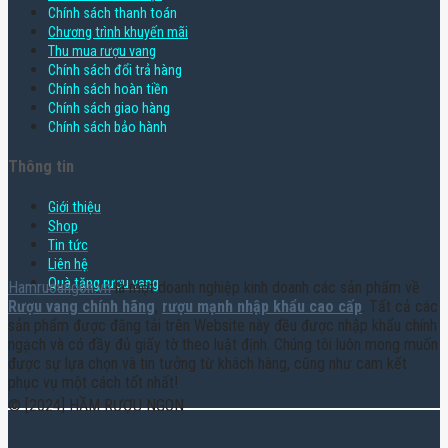
Chính sách thanh toán
Chương trình khuyến mãi
Thu mua rượu vang
Chính sách đổi trả hàng
Chính sách hoàn tiền
Chính sách giao hàng
Chính sách bảo hành
Thông tin
Giới thiệu
Shop
Tin tức
Liên hệ
Quà tặng rượu vang
Hamruoungon.vn
là một doanh nghiệp kinh doanh các sản phẩm về
Rượu vang chính hãng
,
rượu mạnh nhập khẩu cao cấp
. Tất cả các
sản phẩm được đăng tải trên Website này đều được nhập khẩu chính
ngạch và có đầy đủ giấy tờ theo luật định. Chúng tôi luôn mong muốn
được sự lựa chọn và tin tưởng từ khách hàng, cũng như cam kết
phục vụ một cách tốt nhất!
© [2024] HẦM RƯỢU NGON