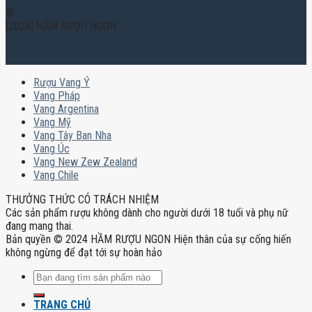
©
[2024] HẦM RƯỢU NGON
Rượu Vang Ý
Vang Pháp
Vang Argentina
Vang Mỹ
Vang Tây Ban Nha
Vang Úc
Vang New Zew Zealand
Vang Chile
THƯỞNG THỨC CÓ TRÁCH NHIỆM
Các sản phẩm rượu không dành cho người dưới 18 tuổi và phụ nữ
đang mang thai.
Bản quyền © 2024 HẦM RƯỢU NGON Hiện thân của sự cống hiến
không ngừng để đạt tới sự hoàn hảo
Tìm
kiếm:
TRANG CHỦ