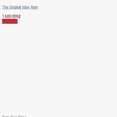
The Original Islay Rum
1.600.000
₫
Mua ngay