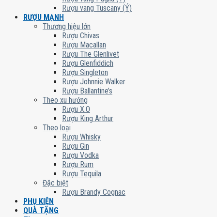
Rượu vang Tuscany (Ý)
RƯỢU MẠNH
Thương hiệu lớn
Rượu Chivas
Rượu Macallan
Rượu The Glenlivet
Rượu Glenfiddich
Rượu Singleton
Rượu Johnnie Walker
Rượu Ballantine’s
Theo xu hướng
Rượu X.O
Rượu King Arthur
Theo loại
Rượu Whisky
Rượu Gin
Rượu Vodka
Rượu Rum
Rượu Tequila
Đặc biệt
Rượu Brandy Cognac
PHỤ KIỆN
QUÀ TẶNG