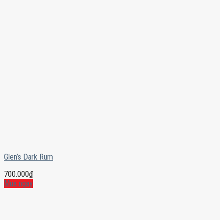
Glen’s Dark Rum
700.000
₫
Mua ngay