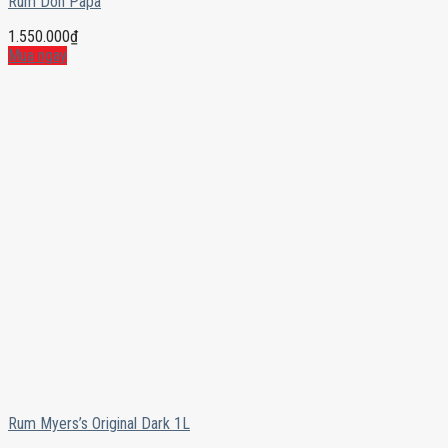
Rum Don Papa
1.550.000
₫
Mua ngay
Rum Myers’s Original Dark 1L