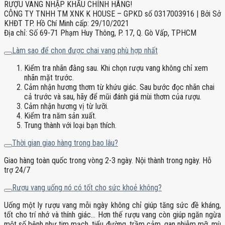
RƯỢU VANG NHẬP KHẨU CHÍNH HÃNG!
CÔNG TY TNHH TM XNK K HOUSE – GPKD số 0317003916 | Bởi Sở
KHĐT TP. Hồ Chí Minh cấp: 29/10/2021
Địa chỉ: Số 69-71 Phạm Huy Thông, P. 17, Q. Gò Vấp, TPHCM
Làm sao để chọn được chai vang phù hợp nhất
Kiểm tra nhãn đằng sau. Khi chọn rượu vang không chỉ xem
nhãn mặt trước.
Cảm nhận hương thơm từ khứu giác. Sau bước đọc nhãn chai
cả trước và sau, hãy để mũi đánh giá mùi thơm của rượu.
Cảm nhận hương vị từ lưỡi.
Kiểm tra năm sản xuất.
Trung thành với loại bạn thích.
Thời gian giao hàng trong bao lâu?
Giao hàng toàn quốc trong vòng 2-3 ngày. Nội thành trong ngày. Hỗ
trợ 24/7
Rượu vang uống nó có tốt cho sức khoẻ không?
Uống một ly rượu vang mỗi ngày không chỉ giúp tăng sức đề kháng,
tốt cho trí nhớ và thính giác… Hơn thế rượu vang còn giúp ngăn ngừa
một số bệnh như tim mạch, tiểu đường, trầm cảm, gan nhiễm mỡ, mù