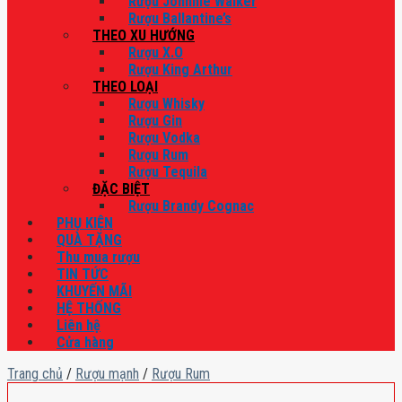
Rượu Johnnie Walker
Rượu Ballantine’s
THEO XU HƯỚNG
Rượu X.O
Rượu King Arthur
THEO LOẠI
Rượu Whisky
Rượu Gin
Rượu Vodka
Rượu Rum
Rượu Tequila
ĐẶC BIỆT
Rượu Brandy Cognac
PHỤ KIỆN
QUÀ TẶNG
Thu mua rượu
TIN TỨC
KHUYẾN MÃI
HỆ THỐNG
Liên hệ
Cửa hàng
Trang chủ
/
Rượu mạnh
/
Rượu Rum