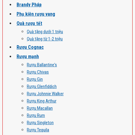
Brandy Pháp
Phụ kiện rượu vang
Quà rượu tết
Quà tặng dưới 1 triệu
Quà tặng từ 1-2 triệu
Rượu Cognac
Rượu mạnh
Rượu Ballantine's
Rượu Chivas
Rượu Gin
Rượu Glenfiddich
Rượu Johnnie Walker
Rượu King Arthur
Rượu Macallan
Rượu Rum
Rượu Singleton
Rượu Tequila