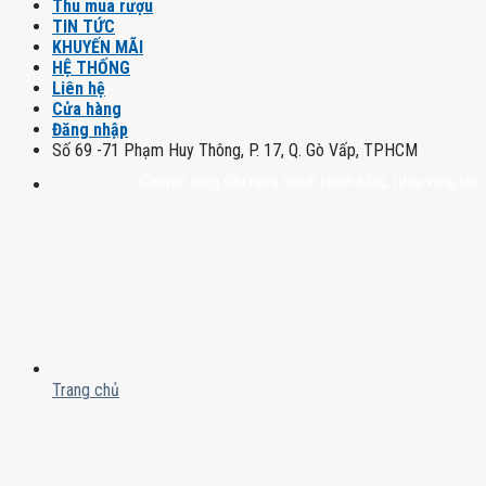
Thu mua rượu
TIN TỨC
KHUYẾN MÃI
HỆ THỐNG
Liên hệ
Cửa hàng
Đăng nhập
Số 69 -71 Phạm Huy Thông, P. 17, Q. Gò Vấp, TPHCM
Chuyên cung cấp rượu mạnh chính hãng, rượu vang nhập khẩu ca
Trang chủ