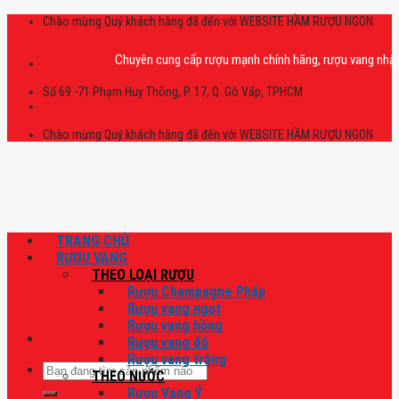
Skip
Chào mừng Quý khách hàng đã đến với WEBSITE HẦM RƯỢU NGON
to
content
Chuyên cung cấp rượu mạnh chính hãng, rượu vang nhập khẩu ca
Số 69 -71 Phạm Huy Thông, P. 17, Q. Gò Vấp, TPHCM
Chào mừng Quý khách hàng đã đến với WEBSITE HẦM RƯỢU NGON
TRANG CHỦ
RƯỢU VANG
THEO LOẠI RƯỢU
Rượu Champagne Pháp
Rượu vang ngọt
Rượu vang hồng
Rượu vang đỏ
Rượu vang trắng
Tìm
THEO NƯỚC
kiếm:
Rượu Vang Ý