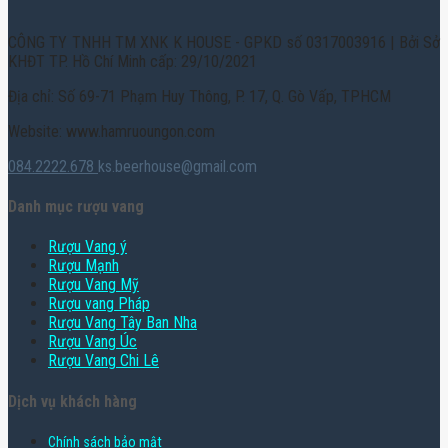
CÔNG TY TNHH TM XNK K HOUSE - GPKD số 0317003916 | Bởi Sở
KHĐT TP. Hồ Chí Minh cấp: 29/10/2021
Địa chỉ: Số 69-71 Phạm Huy Thông, P. 17, Q. Gò Vấp, TPHCM
Website: www.hamruoungon.com
084.2222.678
ks.beerhouse@gmail.com
Danh mục rượu vang
Rượu Vang ý
Rượu Mạnh
Rượu Vang Mỹ
Rượu vang Pháp
Rượu Vang Tây Ban Nha
Rượu Vang Úc
Rượu Vang Chi Lê
Dịch vụ khách hàng
Chính sách bảo mật