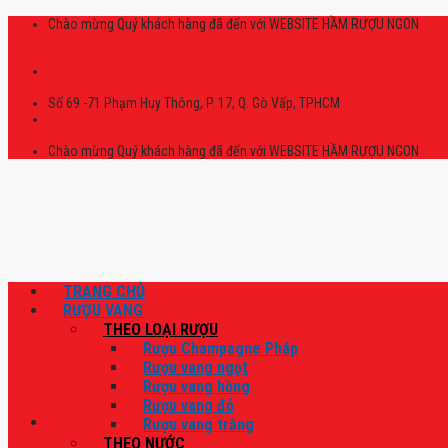
Skip
Chào mừng Quý khách hàng đã đến với WEBSITE HẦM RƯỢU NGON
to
content
Số 69 -71 Phạm Huy Thông, P. 17, Q. Gò Vấp, TPHCM
Chào mừng Quý khách hàng đã đến với WEBSITE HẦM RƯỢU NGON
TRANG CHỦ
RƯỢU VANG
THEO LOẠI RƯỢU
Rượu Champagne Pháp
Rượu vang ngọt
Rượu vang hồng
Rượu vang đỏ
Rượu vang trắng
THEO NƯỚC