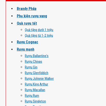
Brandy Pháp
Phụ kiện rượu vang
Quà rượu tết
Quà tặng dưới 1 triệu
Quà tặng từ 1-2 triệu
Rượu Cognac
Rượu mạnh
Rượu Ballantine's
Rượu Chivas
Rượu Gin
Rượu Glenfiddich
Rượu Johnnie Walker
Rượu King Arthur
Rượu Macallan
Rượu Rum
Rượu Singleton