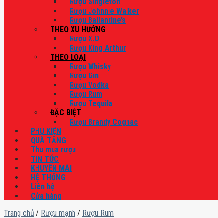
Rượu Singleton
Rượu Johnnie Walker
Rượu Ballantine’s
THEO XU HƯỚNG
Rượu X.O
Rượu King Arthur
THEO LOẠI
Rượu Whisky
Rượu Gin
Rượu Vodka
Rượu Rum
Rượu Tequila
ĐẶC BIỆT
Rượu Brandy Cognac
PHỤ KIỆN
QUÀ TẶNG
Thu mua rượu
TIN TỨC
KHUYẾN MÃI
HỆ THỐNG
Liên hệ
Cửa hàng
Trang chủ
/
Rượu mạnh
/
Rượu Rum