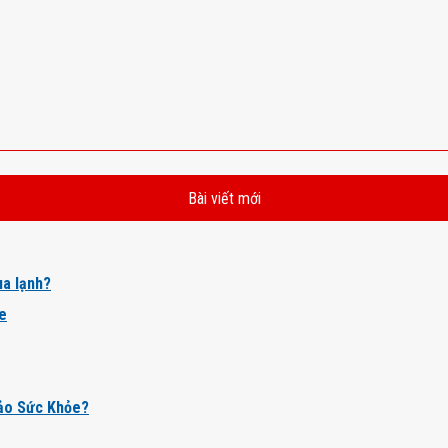
Bài viết mới
a lạnh?
ỏe
ảo Sức Khỏe?