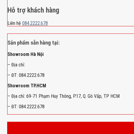
Hỗ trợ khách hàng
Liên hệ
084.2222.678
Sản phẩm sẵn hàng tại:
Showroom Hà Nội
– Địa chỉ:
– ĐT: 084.2222.678
Showroom TP.HCM
– Địa chỉ: 69-71 Phạm Huy Thông, P.17, Q. Gò Vấp, TP HCM
– ĐT: 084.2222.678