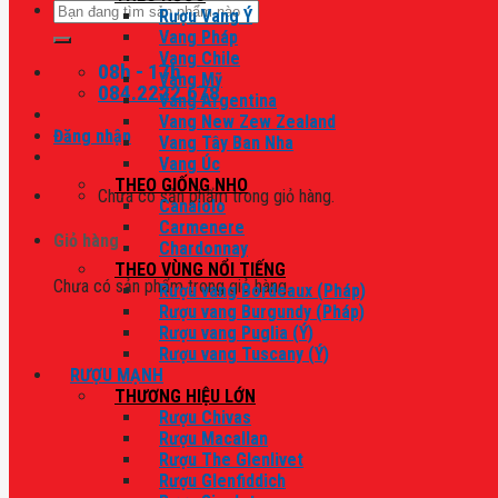
Tìm
Rượu Vang Ý
kiếm:
Vang Pháp
Vang Chile
08h - 17h
Vang Mỹ
084.2222.678
Vang Argentina
Vang New Zew Zealand
Đăng nhập
Vang Tây Ban Nha
Vang Úc
THEO GIỐNG NHO
Chưa có sản phẩm trong giỏ hàng.
Canaiolo
Carmenere
Giỏ hàng
Chardonnay
THEO VÙNG NỔI TIẾNG
Chưa có sản phẩm trong giỏ hàng.
Rượu vang Bordeaux (Pháp)
Rượu vang Burgundy (Pháp)
Rượu vang Puglia (Ý)
Rượu vang Tuscany (Ý)
RƯỢU MẠNH
THƯƠNG HIỆU LỚN
Rượu Chivas
Rượu Macallan
Rượu The Glenlivet
Rượu Glenfiddich