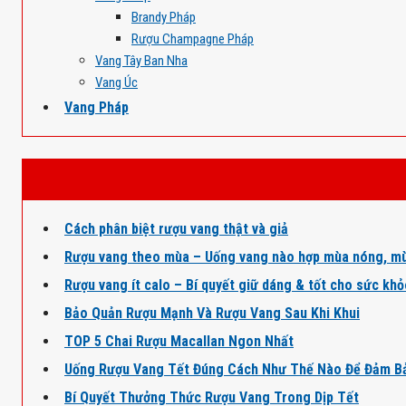
Brandy Pháp
Rượu Champagne Pháp
Vang Tây Ban Nha
Vang Úc
Vang Pháp
Cách phân biệt rượu vang thật và giả
Rượu vang theo mùa – Uống vang nào hợp mùa nóng, mù
Rượu vang ít calo – Bí quyết giữ dáng & tốt cho sức kh
Bảo Quản Rượu Mạnh Và Rượu Vang Sau Khi Khui
TOP 5 Chai Rượu Macallan Ngon Nhất
Uống Rượu Vang Tết Đúng Cách Như Thế Nào Để Đảm B
Bí Quyết Thưởng Thức Rượu Vang Trong Dịp Tết