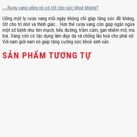
Rượu vang uống nó có tốt cho sức khoẻ không?
Uống một ly rượu vang mỗi ngày không chỉ giúp tăng sức đề kháng,
tốt cho trí nhớ và thính giác… Hơn thế rượu vang còn giúp ngăn ngừa
một số bệnh như tim mạch, tiểu đường, trầm cảm, gan nhiễm mỡ, mù
loà…Vang còn có tác dụng làm đẹp da và chống lão hoá cho phái nữ.
Với nam giới nam nó giúp tăng cường sức khoẻ sinh sản.
SẢN PHẨM TƯƠNG TỰ