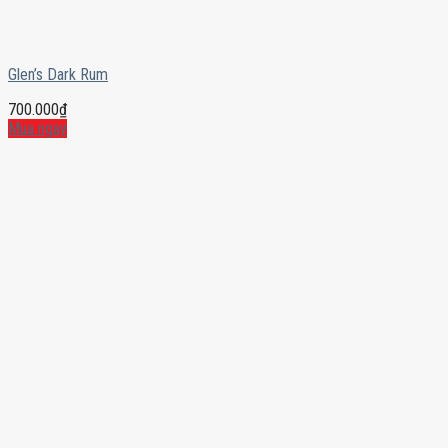
Glen’s Dark Rum
700.000
₫
Mua ngay