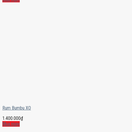
Rum Bumbu XO
1.400.000
₫
Mua ngay