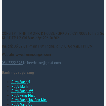
CÔNG TY TNHH TM XNK K HOUSE - GPKD số 0317003916 | Bởi Sở
KHĐT TP. Hồ Chí Minh cấp: 29/10/2021
Địa chỉ: Số 69-71 Phạm Huy Thông, P. 17, Q. Gò Vấp, TPHCM
Website: www.hamruoungon.com
084.2222.678
ks.beerhouse@gmail.com
Danh mục rượu vang
Rượu Vang ý
Rượu Mạnh
Rượu Vang Mỹ
Rượu vang Pháp
Rượu Vang Tây Ban Nha
Rượu Vang Úc