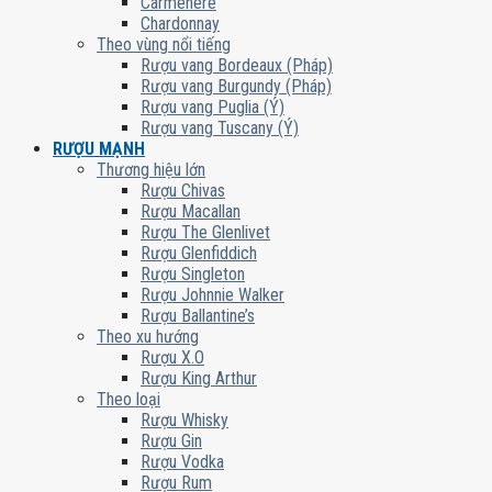
Carmenere
Chardonnay
Theo vùng nổi tiếng
Rượu vang Bordeaux (Pháp)
Rượu vang Burgundy (Pháp)
Rượu vang Puglia (Ý)
Rượu vang Tuscany (Ý)
RƯỢU MẠNH
Thương hiệu lớn
Rượu Chivas
Rượu Macallan
Rượu The Glenlivet
Rượu Glenfiddich
Rượu Singleton
Rượu Johnnie Walker
Rượu Ballantine’s
Theo xu hướng
Rượu X.O
Rượu King Arthur
Theo loại
Rượu Whisky
Rượu Gin
Rượu Vodka
Rượu Rum