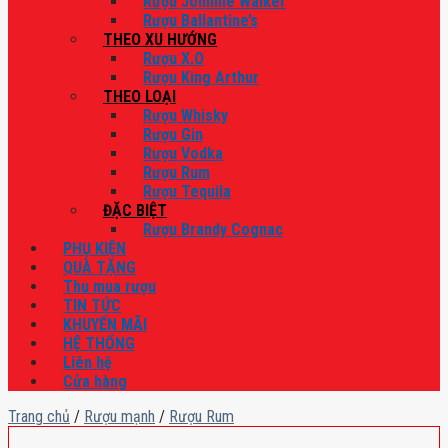
Rượu Johnnie Walker
Rượu Ballantine’s
THEO XU HƯỚNG
Rượu X.O
Rượu King Arthur
THEO LOẠI
Rượu Whisky
Rượu Gin
Rượu Vodka
Rượu Rum
Rượu Tequila
ĐẶC BIỆT
Rượu Brandy Cognac
PHỤ KIỆN
QUÀ TẶNG
Thu mua rượu
TIN TỨC
KHUYẾN MÃI
HỆ THỐNG
Liên hệ
Cửa hàng
Trang chủ
/
Rượu mạnh
/
Rượu Rum