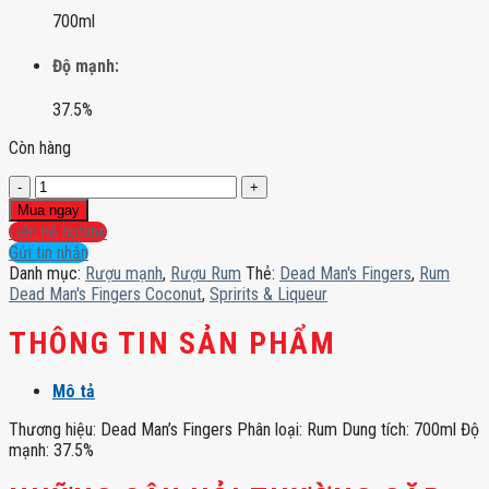
700ml
Độ mạnh:
37.5%
Còn hàng
Rum
Dead
Mua ngay
Man's
Liên hệ hotline
Fingers
Gửi tin nhắn
Coconut
Danh mục:
Rượu mạnh
,
Rượu Rum
Thẻ:
Dead Man's Fingers
,
Rum
số
Dead Man's Fingers Coconut
,
Spririts & Liqueur
lượng
THÔNG TIN SẢN PHẨM
Mô tả
Thương hiệu: Dead Man’s Fingers Phân loại: Rum Dung tích: 700ml Độ
mạnh: 37.5%