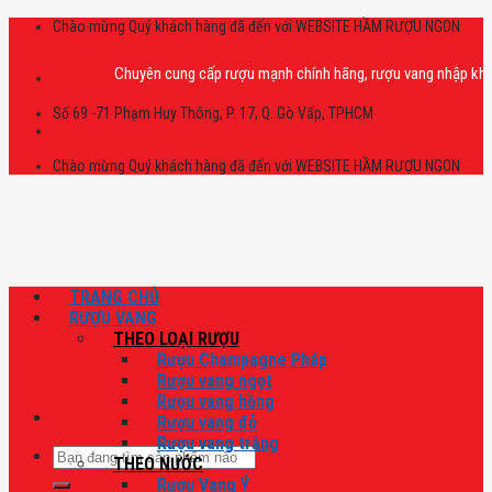
Skip
Chào mừng Quý khách hàng đã đến với WEBSITE HẦM RƯỢU NGON
to
content
Chuyên cung cấp rượu mạnh chính hãng, rượu vang nhập khẩu cao cấp
Số 69 -71 Phạm Huy Thông, P. 17, Q. Gò Vấp, TPHCM
Chào mừng Quý khách hàng đã đến với WEBSITE HẦM RƯỢU NGON
TRANG CHỦ
RƯỢU VANG
THEO LOẠI RƯỢU
Rượu Champagne Pháp
Rượu vang ngọt
Rượu vang hồng
Rượu vang đỏ
Rượu vang trắng
Tìm
THEO NƯỚC
kiếm:
Rượu Vang Ý