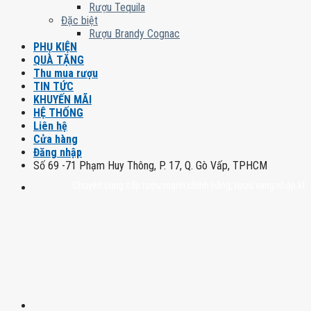
Rượu Tequila
Đặc biệt
Rượu Brandy Cognac
PHỤ KIỆN
QUÀ TẶNG
Thu mua rượu
TIN TỨC
KHUYẾN MÃI
HỆ THỐNG
Liên hệ
Cửa hàng
Đăng nhập
Số 69 -71 Phạm Huy Thông, P. 17, Q. Gò Vấp, TPHCM
Chuyên cung cấp rượu mạnh chính hãng, rượu vang nhập khẩu cao cấp