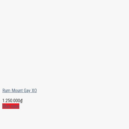
Rum Mount Gay XO
1.250.000
₫
Mua ngay