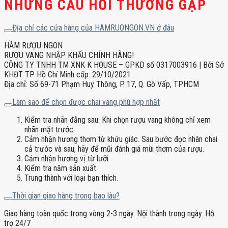
NHỮNG CÂU HỎI THƯỜNG GẶP
Địa chỉ các cửa hàng của HAMRUONGON.VN ở đâu
HẦM RƯỢU NGON
RƯỢU VANG NHẬP KHẨU CHÍNH HÃNG!
CÔNG TY TNHH TM XNK K HOUSE – GPKD số 0317003916 | Bởi Sở
KHĐT TP. Hồ Chí Minh cấp: 29/10/2021
Địa chỉ: Số 69-71 Phạm Huy Thông, P. 17, Q. Gò Vấp, TPHCM
Làm sao để chọn được chai vang phù hợp nhất
Kiểm tra nhãn đằng sau. Khi chọn rượu vang không chỉ xem
nhãn mặt trước.
Cảm nhận hương thơm từ khứu giác. Sau bước đọc nhãn chai
cả trước và sau, hãy để mũi đánh giá mùi thơm của rượu.
Cảm nhận hương vị từ lưỡi.
Kiểm tra năm sản xuất.
Trung thành với loại bạn thích.
Thời gian giao hàng trong bao lâu?
Giao hàng toàn quốc trong vòng 2-3 ngày. Nội thành trong ngày. Hỗ
trợ 24/7