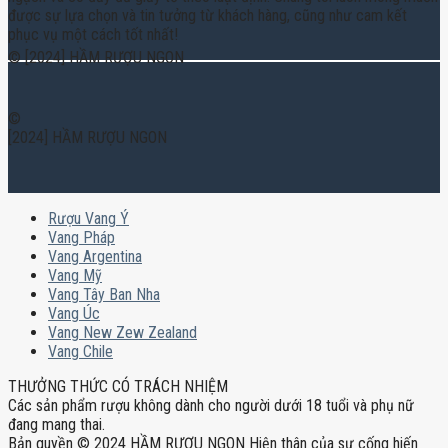
được sự lựa chọn và tin tưởng từ khách hàng, cũng như cam kết
phục vụ một cách tốt nhất!
© [2024] HẦM RƯỢU NGON
©
[2024] HẦM RƯỢU NGON
Rượu Vang Ý
Vang Pháp
Vang Argentina
Vang Mỹ
Vang Tây Ban Nha
Vang Úc
Vang New Zew Zealand
Vang Chile
THƯỞNG THỨC CÓ TRÁCH NHIỆM
Các sản phẩm rượu không dành cho người dưới 18 tuổi và phụ nữ
đang mang thai.
Bản quyền © 2024 HẦM RƯỢU NGON Hiện thân của sự cống hiến