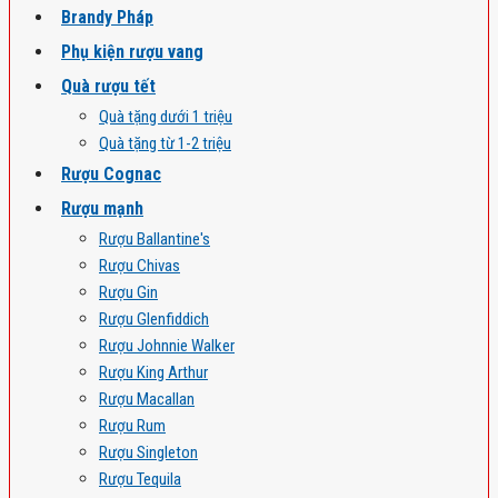
Brandy Pháp
Phụ kiện rượu vang
Quà rượu tết
Quà tặng dưới 1 triệu
Quà tặng từ 1-2 triệu
Rượu Cognac
Rượu mạnh
Rượu Ballantine's
Rượu Chivas
Rượu Gin
Rượu Glenfiddich
Rượu Johnnie Walker
Rượu King Arthur
Rượu Macallan
Rượu Rum
Rượu Singleton
Rượu Tequila