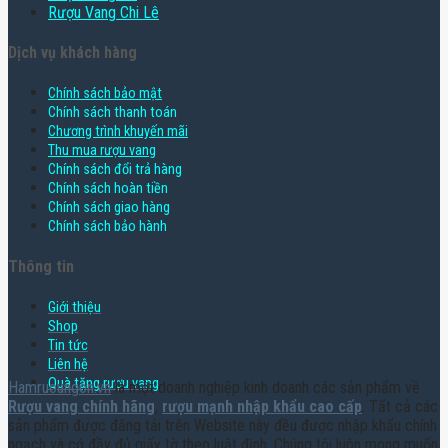
Rượu Vang Chi Lê
Dịch vụ khách hàng
Chính sách bảo mật
Chính sách thanh toán
Chương trình khuyến mãi
Thu mua rượu vang
Chính sách đổi trả hàng
Chính sách hoàn tiền
Chính sách giao hàng
Chính sách bảo hành
Thông tin
Giới thiệu
Shop
Tin tức
Liên hệ
Quà tặng rượu vang
Hamruoungon.vn
là một doanh nghiệp kinh doanh các sản phẩm về
Rượu vang chính hãng
,
rượu mạnh nhập khẩu cao cấp
. Tất cả các
sản phẩm được đăng tải trên Website này đều được nhập khẩu chính
ngạch và có đầy đủ giấy tờ theo luật định. Chúng tôi luôn mong muốn