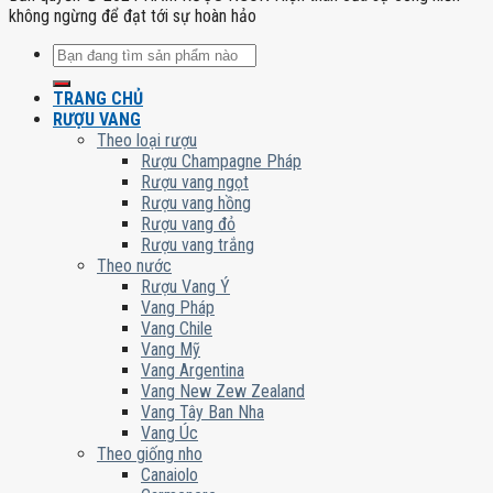
không ngừng để đạt tới sự hoàn hảo
Tìm
kiếm:
TRANG CHỦ
RƯỢU VANG
Theo loại rượu
Rượu Champagne Pháp
Rượu vang ngọt
Rượu vang hồng
Rượu vang đỏ
Rượu vang trắng
Theo nước
Rượu Vang Ý
Vang Pháp
Vang Chile
Vang Mỹ
Vang Argentina
Vang New Zew Zealand
Vang Tây Ban Nha
Vang Úc
Theo giống nho
Canaiolo