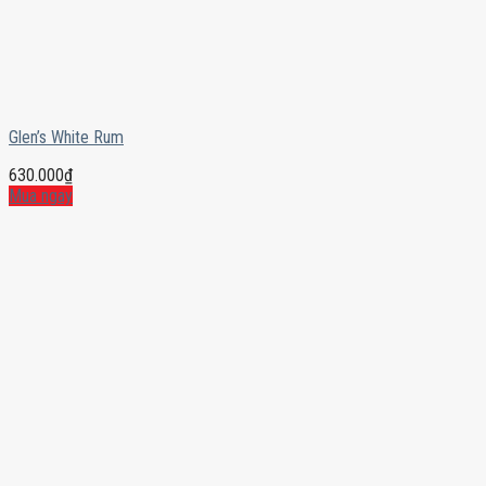
Glen’s White Rum
630.000
₫
Mua ngay