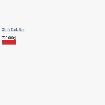
Glen’s Dark Rum
700.000
₫
Mua ngay