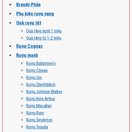
Brandy Pháp
Phụ kiện rượu vang
Quà rượu tết
Quà tặng dưới 1 triệu
Quà tặng từ 1-2 triệu
Rượu Cognac
Rượu mạnh
Rượu Ballantine's
Rượu Chivas
Rượu Gin
Rượu Glenfiddich
Rượu Johnnie Walker
Rượu King Arthur
Rượu Macallan
Rượu Rum
Rượu Singleton
Rượu Tequila