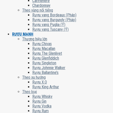
Carmenere
Chardonnay
Theo vùng nổi tiếng
Rượu vang Bordeaux (Pháp)
Rượu vang Burgundy (Pháp)
Rượu vang Puglia (Ý)
Rượu vang Tuscany (Ý)
RƯỢU MẠNH
Thương hiệu lớn
Rượu Chivas
Rượu Macallan
Rượu The Glenlivet
Rượu Glenfiddich
Rượu Singleton
Rượu Johnnie Walker
Rượu Ballantine’s
Theo xu hướng
Rượu X.O
Rượu King Arthur
Theo loại
Rượu Whisky
Rượu Gin
Rượu Vodka
Rượu Rum