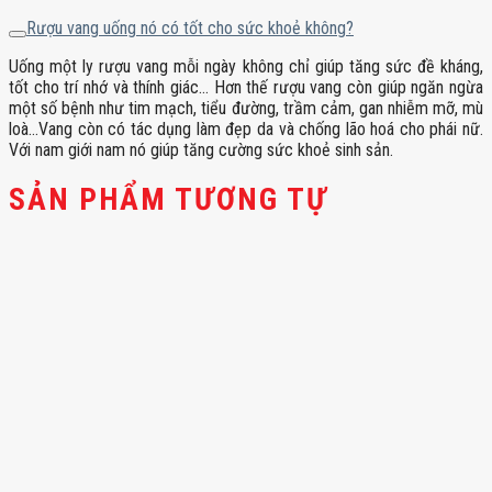
Rượu vang uống nó có tốt cho sức khoẻ không?
Uống một ly rượu vang mỗi ngày không chỉ giúp tăng sức đề kháng,
tốt cho trí nhớ và thính giác… Hơn thế rượu vang còn giúp ngăn ngừa
một số bệnh như tim mạch, tiểu đường, trầm cảm, gan nhiễm mỡ, mù
loà…Vang còn có tác dụng làm đẹp da và chống lão hoá cho phái nữ.
Với nam giới nam nó giúp tăng cường sức khoẻ sinh sản.
SẢN PHẨM TƯƠNG TỰ