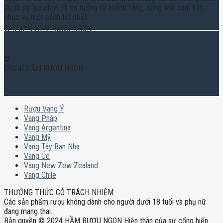
được sự lựa chọn và tin tưởng từ khách hàng, cũng như cam kết
phục vụ một cách tốt nhất!
© [2024] HẦM RƯỢU NGON
©
[2024] HẦM RƯỢU NGON
Rượu Vang Ý
Vang Pháp
Vang Argentina
Vang Mỹ
Vang Tây Ban Nha
Vang Úc
Vang New Zew Zealand
Vang Chile
THƯỞNG THỨC CÓ TRÁCH NHIỆM
Các sản phẩm rượu không dành cho người dưới 18 tuổi và phụ nữ
đang mang thai.
Bản quyền © 2024 HẦM RƯỢU NGON Hiện thân của sự cống hiến