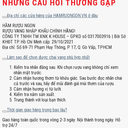
NHỮNG CÂU HỎI THƯỜNG GẶP
Địa chỉ các cửa hàng của HAMRUONGON.VN ở đâu
HẦM RƯỢU NGON
RƯỢU VANG NHẬP KHẨU CHÍNH HÃNG!
CÔNG TY TNHH TM XNK K HOUSE – GPKD số 0317003916 | Bởi Sở
KHĐT TP. Hồ Chí Minh cấp: 29/10/2021
Địa chỉ: Số 69-71 Phạm Huy Thông, P. 17, Q. Gò Vấp, TPHCM
Làm sao để chọn được chai vang phù hợp nhất
Kiểm tra nhãn đằng sau. Khi chọn rượu vang không chỉ xem
nhãn mặt trước.
Cảm nhận hương thơm từ khứu giác. Sau bước đọc nhãn chai
cả trước và sau, hãy để mũi đánh giá mùi thơm của rượu.
Cảm nhận hương vị từ lưỡi.
Kiểm tra năm sản xuất.
Trung thành với loại bạn thích.
Thời gian giao hàng trong bao lâu?
Giao hàng toàn quốc trong vòng 2-3 ngày. Nội thành trong ngày. Hỗ
trợ 24/7