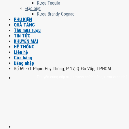
Rượu Tequila
Đặc biệt
Rượu Brandy Cognac
PHỤ KIỆN
QUÀ TẶNG
Thu mua rượu
TIN TỨC
KHUYẾN MÃI
HỆ THỐNG
Liên hệ
Cửa hàng
Đăng nhập
Số 69 -71 Phạm Huy Thông, P. 17, Q. Gò Vấp, TPHCM
Chuyên cung cấp rượu mạnh chính hãng, rượu vang nhập khẩu cao