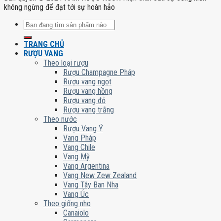
không ngừng để đạt tới sự hoàn hảo
Tìm
kiếm:
TRANG CHỦ
RƯỢU VANG
Theo loại rượu
Rượu Champagne Pháp
Rượu vang ngọt
Rượu vang hồng
Rượu vang đỏ
Rượu vang trắng
Theo nước
Rượu Vang Ý
Vang Pháp
Vang Chile
Vang Mỹ
Vang Argentina
Vang New Zew Zealand
Vang Tây Ban Nha
Vang Úc
Theo giống nho
Canaiolo