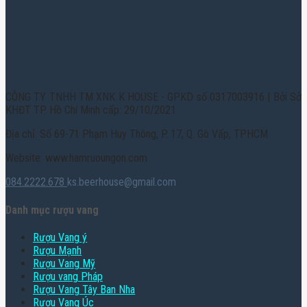
CÔNG TY TNHH TM XNK K HOUSE - GPKD số 0317003916 | Bởi Sở
KHĐT TP. Hồ Chí Minh cấp: 29/10/2021
Địa chỉ: Số 69-71 Phạm Huy Thông, P. 17, Q. Gò Vấp, TPHCM
Website: www.hamruoungon.com
084.2222.678
ks.beerhouse@gmail.com
Danh mục rượu vang
Rượu Vang ý
Rượu Mạnh
Rượu Vang Mỹ
Rượu vang Pháp
Rượu Vang Tây Ban Nha
Rượu Vang Úc