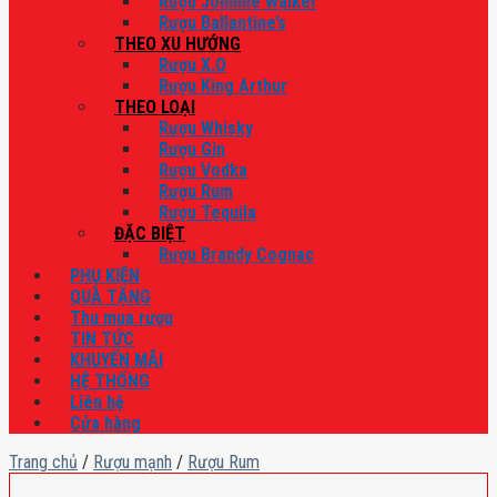
Rượu Johnnie Walker
Rượu Ballantine’s
THEO XU HƯỚNG
Rượu X.O
Rượu King Arthur
THEO LOẠI
Rượu Whisky
Rượu Gin
Rượu Vodka
Rượu Rum
Rượu Tequila
ĐẶC BIỆT
Rượu Brandy Cognac
PHỤ KIỆN
QUÀ TẶNG
Thu mua rượu
TIN TỨC
KHUYẾN MÃI
HỆ THỐNG
Liên hệ
Cửa hàng
Trang chủ
/
Rượu mạnh
/
Rượu Rum