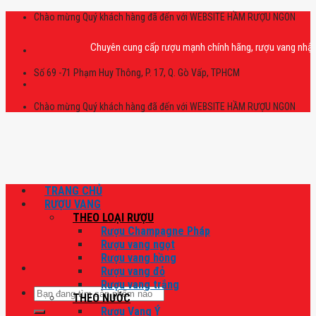
Skip
Chào mừng Quý khách hàng đã đến với WEBSITE HẦM RƯỢU NGON
to
content
Chuyên cung cấp rượu mạnh chính hãng, rượu vang nhập khẩu cao
Số 69 -71 Phạm Huy Thông, P. 17, Q. Gò Vấp, TPHCM
Chào mừng Quý khách hàng đã đến với WEBSITE HẦM RƯỢU NGON
TRANG CHỦ
RƯỢU VANG
THEO LOẠI RƯỢU
Rượu Champagne Pháp
Rượu vang ngọt
Rượu vang hồng
Rượu vang đỏ
Rượu vang trắng
Tìm
THEO NƯỚC
kiếm:
Rượu Vang Ý