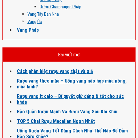
Rượu Champagne Pháp
Vang Tây Ban Nha
Vang Úc
Vang Pháp
Bài viết mới
Cách phân biệt rượu vang thật và giả
Rượu vang theo mùa – Uống vang nào hợp mùa nóng,
mùa lạnh?
Rượu vang ít calo – Bí quyết giữ dáng & tốt cho sức
khỏe
Bảo Quản Rượu Mạnh Và Rượu Vang Sau Khi Khui
TOP 5 Chai Rượu Macallan Ngon Nhất
Uống Rượu Vang Tết Đúng Cách Như Thế Nào Để Đảm
Bảo Sức Khỏe?