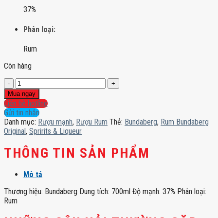
37%
Phân loại:
Rum
Còn hàng
Rum
Bundaberg
Mua ngay
Original
Liên hệ hotline
số
Gửi tin nhắn
lượng
Danh mục:
Rượu mạnh
,
Rượu Rum
Thẻ:
Bundaberg
,
Rum Bundaberg
Original
,
Spririts & Liqueur
THÔNG TIN SẢN PHẨM
Mô tả
Thương hiệu: Bundaberg Dung tích: 700ml Độ mạnh: 37% Phân loại:
Rum