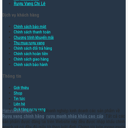
Rượu Vang Chi Lê
Dịch vụ khách hàng
Chính sách bảo mật
Chính sách thanh toán
Chương trình khuyến mãi
Thu mua rượu vang
Chính sách đổi trả hàng
Chính sách hoàn tiền
Chính sách giao hàng
Chính sách bảo hành
Thông tin
Giới thiệu
Shop
Tin tức
Liên hệ
Quà tặng rượu vang
Hamruoungon.vn
là một doanh nghiệp kinh doanh các sản phẩm về
Rượu vang chính hãng
,
rượu mạnh nhập khẩu cao cấp
. Tất cả các
sản phẩm được đăng tải trên Website này đều được nhập khẩu chính
ngạch và có đầy đủ giấy tờ theo luật định. Chúng tôi luôn mong muốn