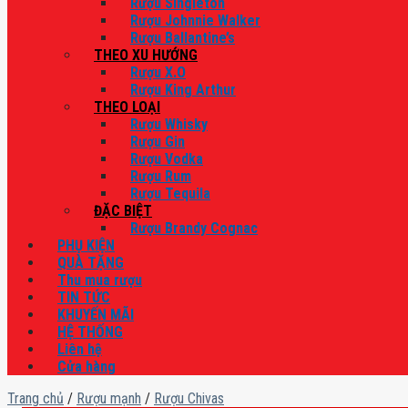
Rượu Singleton
Rượu Johnnie Walker
Rượu Ballantine’s
THEO XU HƯỚNG
Rượu X.O
Rượu King Arthur
THEO LOẠI
Rượu Whisky
Rượu Gin
Rượu Vodka
Rượu Rum
Rượu Tequila
ĐẶC BIỆT
Rượu Brandy Cognac
PHỤ KIỆN
QUÀ TẶNG
Thu mua rượu
TIN TỨC
KHUYẾN MÃI
HỆ THỐNG
Liên hệ
Cửa hàng
Trang chủ
/
Rượu mạnh
/
Rượu Chivas