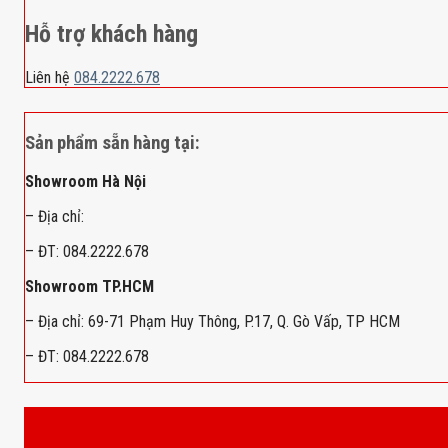
Hỗ trợ khách hàng
Liên hệ
084.2222.678
Sản phẩm sẵn hàng tại:
Showroom Hà Nội
– Địa chỉ:
– ĐT: 084.2222.678
Showroom TP.HCM
– Địa chỉ: 69-71 Phạm Huy Thông, P.17, Q. Gò Vấp, TP HCM
– ĐT: 084.2222.678