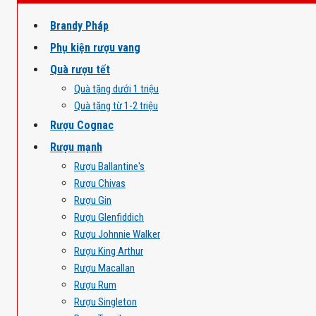
Brandy Pháp
Phụ kiện rượu vang
Quà rượu tết
Quà tặng dưới 1 triệu
Quà tặng từ 1-2 triệu
Rượu Cognac
Rượu mạnh
Rượu Ballantine's
Rượu Chivas
Rượu Gin
Rượu Glenfiddich
Rượu Johnnie Walker
Rượu King Arthur
Rượu Macallan
Rượu Rum
Rượu Singleton