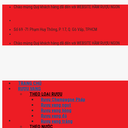
Skip
Chào mừng Quý khách hàng đã đến với WEBSITE HẦM RƯỢU NGON
to
content
Số 69 -71 Phạm Huy Thông, P. 17, Q. Gò Vấp, TPHCM
Chào mừng Quý khách hàng đã đến với WEBSITE HẦM RƯỢU NGON
TRANG CHỦ
RƯỢU VANG
THEO LOẠI RƯỢU
Rượu Champagne Pháp
Rượu vang ngọt
Rượu vang hồng
Rượu vang đỏ
Rượu vang trắng
THEO NƯỚC