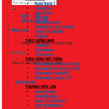
Tìm
Rượu Vang Ý
kiếm:
Vang Pháp
Vang Chile
08h - 17h
Vang Mỹ
084.2222.678
Vang Argentina
Vang New Zew Zealand
Đăng nhập
Vang Tây Ban Nha
Vang Úc
THEO GIỐNG NHO
Chưa có sản phẩm trong giỏ hàng.
Canaiolo
Carmenere
Giỏ hàng
Chardonnay
THEO VÙNG NỔI TIẾNG
Chưa có sản phẩm trong giỏ hàng.
Rượu vang Bordeaux (Pháp)
Rượu vang Burgundy (Pháp)
Rượu vang Puglia (Ý)
Rượu vang Tuscany (Ý)
RƯỢU MẠNH
THƯƠNG HIỆU LỚN
Rượu Chivas
Rượu Macallan
Rượu The Glenlivet
Rượu Glenfiddich