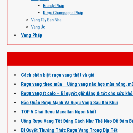
Brandy Pháp
Rượu Champagne Pháp
Vang Tây Ban Nha
Vang Úc
Vang Pháp
Cách phân biệt rượu vang thật và giả
Rượu vang theo mùa – Uống vang nào hợp mùa nóng, mù
Rượu vang ít calo – Bí quyết giữ dáng & tốt cho sức kh
Bảo Quản Rượu Mạnh Và Rượu Vang Sau Khi Khui
TOP 5 Chai Rượu Macallan Ngon Nhất
Uống Rượu Vang Tết Đúng Cách Như Thế Nào Để Đảm B
Bí Quyết Thưởng Thức Rượu Vang Trong Dịp Tết