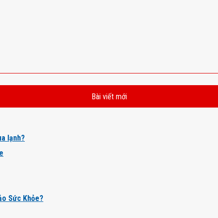
Bài viết mới
a lạnh?
ỏe
ảo Sức Khỏe?