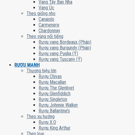
Vang Tây Ban Nha
Vang Úc
Theo giống nho
Canaiolo
Carmenere
Chardonnay
Theo vùng nổi tiếng
Rượu vang Bordeaux (Pháp)
Rượu vang Burgundy (Pháp)
Rượu vang Puglia (Ý)
Rượu vang Tuscany (Ý)
RƯỢU MẠNH
Thương hiệu lớn
Rượu Chivas
Rượu Macallan
Rượu The Glenlivet
Rượu Glenfiddich
Rượu Singleton
Rượu Johnnie Walker
Rượu Ballantine’s
Theo xu hướng
Rượu X.O
Rượu King Arthur
Theo loại