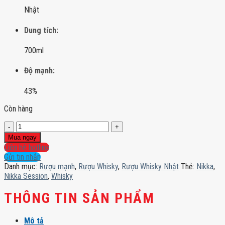
Nhật
Dung tích:
700ml
Độ mạnh:
43%
Còn hàng
Nikka
Session
Mua ngay
số
Liên hệ hotline
lượng
Gửi tin nhắn
Danh mục:
Rượu mạnh
,
Rượu Whisky
,
Rượu Whisky Nhật
Thẻ:
Nikka
,
Nikka Session
,
Whisky
THÔNG TIN SẢN PHẨM
Mô tả