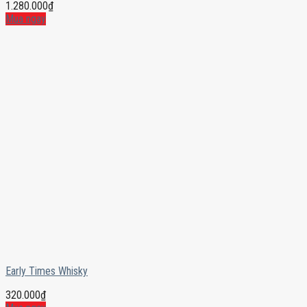
1.280.000
₫
Mua ngay
Early Times Whisky
320.000
₫