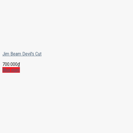
Jim Beam Devil’s Cut
700.000
₫
Mua ngay