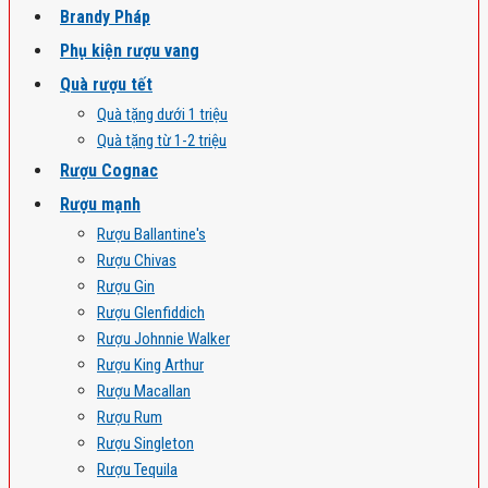
Brandy Pháp
Phụ kiện rượu vang
Quà rượu tết
Quà tặng dưới 1 triệu
Quà tặng từ 1-2 triệu
Rượu Cognac
Rượu mạnh
Rượu Ballantine's
Rượu Chivas
Rượu Gin
Rượu Glenfiddich
Rượu Johnnie Walker
Rượu King Arthur
Rượu Macallan
Rượu Rum
Rượu Singleton
Rượu Tequila