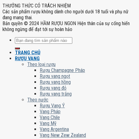
THƯỞNG THỨC CÓ TRÁCH NHIỆM
Các sản phẩm rượu không dành cho người dưới 18 tuổi và phụ nữ
đang mang thai.
Bản quyền © 2024 HẦM RƯỢU NGON Hiện thân của sự cống hiến
không ngừng để đạt tới sự hoàn hảo
Tìm
kiếm:
TRANG CHỦ
RƯỢU VANG
Theo loại rượu
Rượu Champagne Pháp
Rượu vang ngọt
Rượu vang hồng
Rượu vang đỏ
Rượu vang trắng
Theo nước
Rượu Vang Ý
Vang Pháp
Vang Chile
Vang Mỹ
Vang Argentina
Vang New Zew Zealand