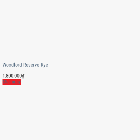
Woodford Reserve Rye
1.800.000
₫
Mua ngay