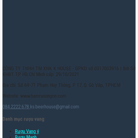
CÔNG TY TNHH TM XNK K HOUSE - GPKD số 0317003916 | Bởi Sở
KHĐT TP. Hồ Chí Minh cấp: 29/10/2021
Địa chỉ: Số 69-71 Phạm Huy Thông, P. 17, Q. Gò Vấp, TPHCM
Website: www.hamruoungon.com
084.2222.678
ks.beerhouse@gmail.com
Danh mục rượu vang
Rượu Vang ý
Rượu Mạnh