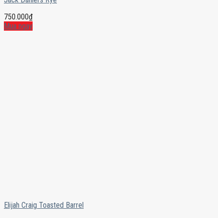
750.000
₫
Mua ngay
Elijah Craig Toasted Barrel