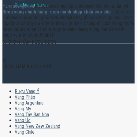
Quà tặng rượu vang
Hamruoungon.vn
là một doanh nghiệp kinh doanh các sản phẩm về
Rượu vang chính hãng
,
rượu mạnh nhập khẩu cao cấp
. Tất cả các
sản phẩm được đăng tải trên Website này đều được nhập khẩu chính
ngạch và có đầy đủ giấy tờ theo luật định. Chúng tôi luôn mong muốn
được sự lựa chọn và tin tưởng từ khách hàng, cũng như cam kết
phục vụ một cách tốt nhất!
© [2024] HẦM RƯỢU NGON
©
[2024] HẦM RƯỢU NGON
Rượu Vang Ý
Vang Pháp
Vang Argentina
Vang Mỹ
Vang Tây Ban Nha
Vang Úc
Vang New Zew Zealand
Vang Chile