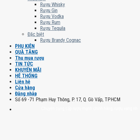
Rượu Whisky
Rượu Gin
Rượu Vodka
Rượu Rum
Rượu Tequila
Đặc biệt
Rượu Brandy Cognac
PHỤ KIỆN
QUÀ TẶNG
Thu mua rượu
TIN TỨC
KHUYẾN MÃI
HỆ THỐNG
Liên hệ
Cửa hàng
Đăng nhập
Số 69 -71 Phạm Huy Thông, P. 17, Q. Gò Vấp, TPHCM
Chuyên cung cấp rượu mạnh chính hãng, rượu vang nhập khẩu c