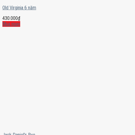
Old Virginia 6 năm
430.000
₫
Mua ngay
Jack Daniel’s Rye