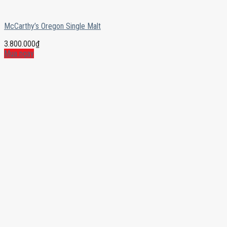
McCarthy’s Oregon Single Malt
3.800.000
₫
Mua ngay