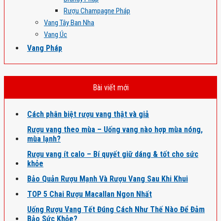
Rượu Champagne Pháp
Vang Tây Ban Nha
Vang Úc
Vang Pháp
Bài viết mới
Cách phân biệt rượu vang thật và giả
Rượu vang theo mùa – Uống vang nào hợp mùa nóng,
mùa lạnh?
Rượu vang ít calo – Bí quyết giữ dáng & tốt cho sức
khỏe
Bảo Quản Rượu Mạnh Và Rượu Vang Sau Khi Khui
TOP 5 Chai Rượu Macallan Ngon Nhất
Uống Rượu Vang Tết Đúng Cách Như Thế Nào Để Đảm
Bảo Sức Khỏe?