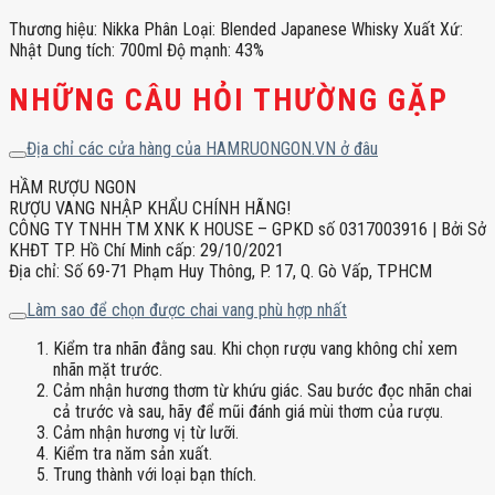
Thương hiệu: Nikka Phân Loại: Blended Japanese Whisky Xuất Xứ:
Nhật Dung tích: 700ml Độ mạnh: 43%
NHỮNG CÂU HỎI THƯỜNG GẶP
Địa chỉ các cửa hàng của HAMRUONGON.VN ở đâu
HẦM RƯỢU NGON
RƯỢU VANG NHẬP KHẨU CHÍNH HÃNG!
CÔNG TY TNHH TM XNK K HOUSE – GPKD số 0317003916 | Bởi Sở
KHĐT TP. Hồ Chí Minh cấp: 29/10/2021
Địa chỉ: Số 69-71 Phạm Huy Thông, P. 17, Q. Gò Vấp, TPHCM
Làm sao để chọn được chai vang phù hợp nhất
Kiểm tra nhãn đằng sau. Khi chọn rượu vang không chỉ xem
nhãn mặt trước.
Cảm nhận hương thơm từ khứu giác. Sau bước đọc nhãn chai
cả trước và sau, hãy để mũi đánh giá mùi thơm của rượu.
Cảm nhận hương vị từ lưỡi.
Kiểm tra năm sản xuất.
Trung thành với loại bạn thích.