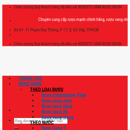
Skip
Chào mừng Quý khách hàng đã đến với WEBSITE HẦM RƯỢU NGON
to
content
Chuyên cung cấp rượu mạnh chính hãng, rượu vang nhập khẩu c
Số 69 -71 Phạm Huy Thông, P. 17, Q. Gò Vấp, TPHCM
Chào mừng Quý khách hàng đã đến với WEBSITE HẦM RƯỢU NGON
TRANG CHỦ
RƯỢU VANG
THEO LOẠI RƯỢU
Rượu Champagne Pháp
Rượu vang ngọt
Rượu vang hồng
Rượu vang đỏ
Rượu vang trắng
Tìm
THEO NƯỚC
kiếm:
Rượu Vang Ý