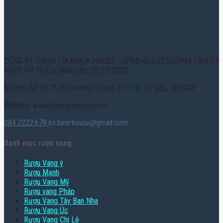
CÔNG TY TNHH TM XNK K HOUSE - GPKD số 0317003916 | Bởi Sở
KHĐT TP. Hồ Chí Minh cấp: 29/10/2021
Địa chỉ: Số 69-71 Phạm Huy Thông, P. 17, Q. Gò Vấp, TPHCM
Website: www.hamruoungon.com
084.2222.678
ks.beerhouse@gmail.com
Danh mục rượu vang
Rượu Vang ý
Rượu Mạnh
Rượu Vang Mỹ
Rượu vang Pháp
Rượu Vang Tây Ban Nha
Rượu Vang Úc
Rượu Vang Chi Lê