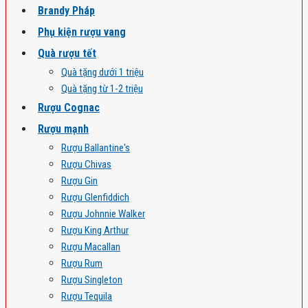
Brandy Pháp
Phụ kiện rượu vang
Quà rượu tết
Quà tặng dưới 1 triệu
Quà tặng từ 1-2 triệu
Rượu Cognac
Rượu mạnh
Rượu Ballantine's
Rượu Chivas
Rượu Gin
Rượu Glenfiddich
Rượu Johnnie Walker
Rượu King Arthur
Rượu Macallan
Rượu Rum
Rượu Singleton
Rượu Tequila