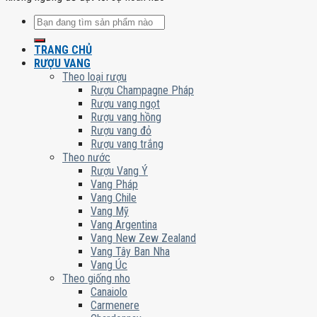
Tìm
kiếm:
TRANG CHỦ
RƯỢU VANG
Theo loại rượu
Rượu Champagne Pháp
Rượu vang ngọt
Rượu vang hồng
Rượu vang đỏ
Rượu vang trắng
Theo nước
Rượu Vang Ý
Vang Pháp
Vang Chile
Vang Mỹ
Vang Argentina
Vang New Zew Zealand
Vang Tây Ban Nha
Vang Úc
Theo giống nho
Canaiolo
Carmenere