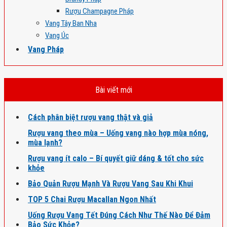
Rượu Champagne Pháp
Vang Tây Ban Nha
Vang Úc
Vang Pháp
Bài viết mới
Cách phân biệt rượu vang thật và giả
Rượu vang theo mùa – Uống vang nào hợp mùa nóng,
mùa lạnh?
Rượu vang ít calo – Bí quyết giữ dáng & tốt cho sức
khỏe
Bảo Quản Rượu Mạnh Và Rượu Vang Sau Khi Khui
TOP 5 Chai Rượu Macallan Ngon Nhất
Uống Rượu Vang Tết Đúng Cách Như Thế Nào Để Đảm
Bảo Sức Khỏe?