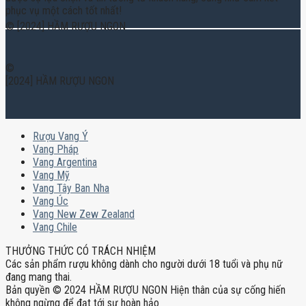
phục vụ một cách tốt nhất!
© [2024] HẦM RƯỢU NGON
©
[2024] HẦM RƯỢU NGON
Rượu Vang Ý
Vang Pháp
Vang Argentina
Vang Mỹ
Vang Tây Ban Nha
Vang Úc
Vang New Zew Zealand
Vang Chile
THƯỞNG THỨC CÓ TRÁCH NHIỆM
Các sản phẩm rượu không dành cho người dưới 18 tuổi và phụ nữ
đang mang thai.
Bản quyền © 2024 HẦM RƯỢU NGON Hiện thân của sự cống hiến
không ngừng để đạt tới sự hoàn hảo