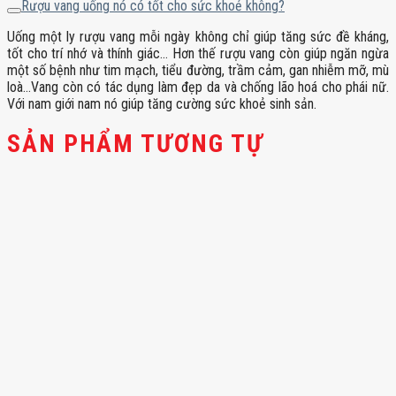
Rượu vang uống nó có tốt cho sức khoẻ không?
Uống một ly rượu vang mỗi ngày không chỉ giúp tăng sức đề kháng,
tốt cho trí nhớ và thính giác… Hơn thế rượu vang còn giúp ngăn ngừa
một số bệnh như tim mạch, tiểu đường, trầm cảm, gan nhiễm mỡ, mù
loà…Vang còn có tác dụng làm đẹp da và chống lão hoá cho phái nữ.
Với nam giới nam nó giúp tăng cường sức khoẻ sinh sản.
SẢN PHẨM TƯƠNG TỰ