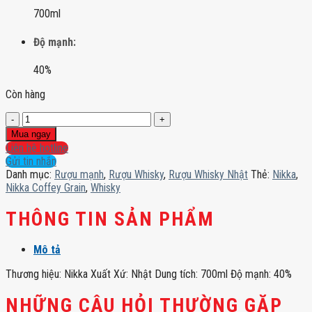
700ml
Độ mạnh:
40%
Còn hàng
Nikka
Coffey
Mua ngay
Grain
Liên hệ hotline
số
Gửi tin nhắn
lượng
Danh mục:
Rượu mạnh
,
Rượu Whisky
,
Rượu Whisky Nhật
Thẻ:
Nikka
,
Nikka Coffey Grain
,
Whisky
THÔNG TIN SẢN PHẨM
Mô tả
Thương hiệu: Nikka Xuất Xứ: Nhật Dung tích: 700ml Độ mạnh: 40%
NHỮNG CÂU HỎI THƯỜNG GẶP