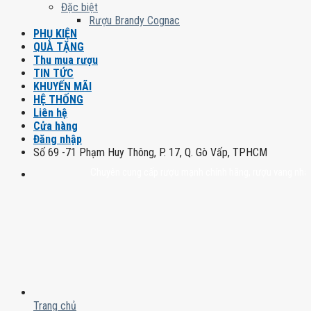
Đặc biệt
Rượu Brandy Cognac
PHỤ KIỆN
QUÀ TẶNG
Thu mua rượu
TIN TỨC
KHUYẾN MÃI
HỆ THỐNG
Liên hệ
Cửa hàng
Đăng nhập
Số 69 -71 Phạm Huy Thông, P. 17, Q. Gò Vấp, TPHCM
Chuyên cung cấp rượu mạnh chính hãng, rượu vang nhập khẩu ca
Trang chủ