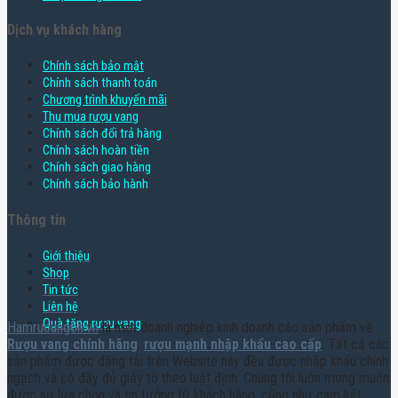
Dịch vụ khách hàng
Chính sách bảo mật
Chính sách thanh toán
Chương trình khuyến mãi
Thu mua rượu vang
Chính sách đổi trả hàng
Chính sách hoàn tiền
Chính sách giao hàng
Chính sách bảo hành
Thông tin
Giới thiệu
Shop
Tin tức
Liên hệ
Quà tặng rượu vang
Hamruoungon.vn
là một doanh nghiệp kinh doanh các sản phẩm về
Rượu vang chính hãng
,
rượu mạnh nhập khẩu cao cấp
. Tất cả các
sản phẩm được đăng tải trên Website này đều được nhập khẩu chính
ngạch và có đầy đủ giấy tờ theo luật định. Chúng tôi luôn mong muốn
được sự lựa chọn và tin tưởng từ khách hàng, cũng như cam kết