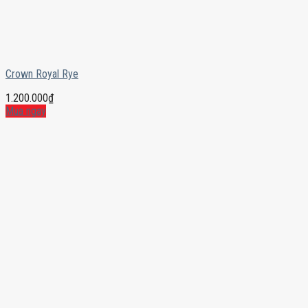
Crown Royal Rye
1.200.000
₫
Mua ngay