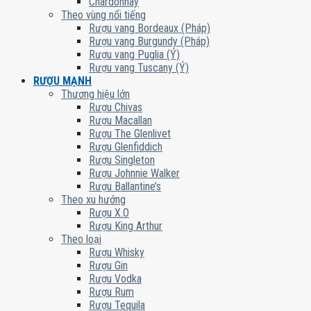
Chardonnay
Theo vùng nổi tiếng
Rượu vang Bordeaux (Pháp)
Rượu vang Burgundy (Pháp)
Rượu vang Puglia (Ý)
Rượu vang Tuscany (Ý)
RƯỢU MẠNH
Thương hiệu lớn
Rượu Chivas
Rượu Macallan
Rượu The Glenlivet
Rượu Glenfiddich
Rượu Singleton
Rượu Johnnie Walker
Rượu Ballantine’s
Theo xu hướng
Rượu X.O
Rượu King Arthur
Theo loại
Rượu Whisky
Rượu Gin
Rượu Vodka
Rượu Rum
Rượu Tequila