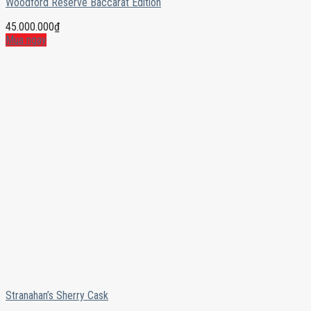
Woodford Reserve Baccarat Edition
45.000.000
₫
Mua ngay
Stranahan’s Sherry Cask