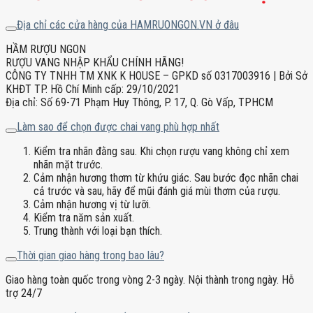
Địa chỉ các cửa hàng của HAMRUONGON.VN ở đâu
HẦM RƯỢU NGON
RƯỢU VANG NHẬP KHẨU CHÍNH HÃNG!
CÔNG TY TNHH TM XNK K HOUSE – GPKD số 0317003916 | Bởi Sở
KHĐT TP. Hồ Chí Minh cấp: 29/10/2021
Địa chỉ: Số 69-71 Phạm Huy Thông, P. 17, Q. Gò Vấp, TPHCM
Làm sao để chọn được chai vang phù hợp nhất
Kiểm tra nhãn đằng sau. Khi chọn rượu vang không chỉ xem
nhãn mặt trước.
Cảm nhận hương thơm từ khứu giác. Sau bước đọc nhãn chai
cả trước và sau, hãy để mũi đánh giá mùi thơm của rượu.
Cảm nhận hương vị từ lưỡi.
Kiểm tra năm sản xuất.
Trung thành với loại bạn thích.
Thời gian giao hàng trong bao lâu?
Giao hàng toàn quốc trong vòng 2-3 ngày. Nội thành trong ngày. Hỗ
trợ 24/7