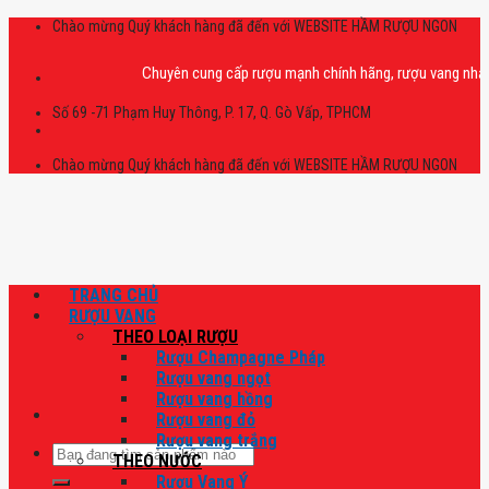
Skip
Chào mừng Quý khách hàng đã đến với WEBSITE HẦM RƯỢU NGON
to
content
Chuyên cung cấp rượu mạnh chính hãng, rượu vang nhập khẩu ca
Số 69 -71 Phạm Huy Thông, P. 17, Q. Gò Vấp, TPHCM
Chào mừng Quý khách hàng đã đến với WEBSITE HẦM RƯỢU NGON
TRANG CHỦ
RƯỢU VANG
THEO LOẠI RƯỢU
Rượu Champagne Pháp
Rượu vang ngọt
Rượu vang hồng
Rượu vang đỏ
Rượu vang trắng
Tìm
THEO NƯỚC
kiếm:
Rượu Vang Ý