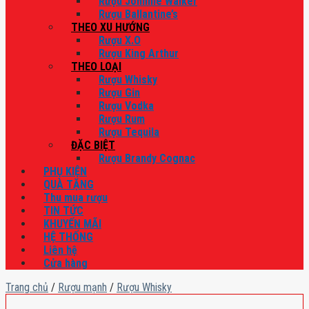
Rượu Johnnie Walker
Rượu Ballantine’s
THEO XU HƯỚNG
Rượu X.O
Rượu King Arthur
THEO LOẠI
Rượu Whisky
Rượu Gin
Rượu Vodka
Rượu Rum
Rượu Tequila
ĐẶC BIỆT
Rượu Brandy Cognac
PHỤ KIỆN
QUÀ TẶNG
Thu mua rượu
TIN TỨC
KHUYẾN MÃI
HỆ THỐNG
Liên hệ
Cửa hàng
Trang chủ
/
Rượu mạnh
/
Rượu Whisky