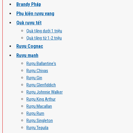
Brandy Pháp
Phụ kiện rượu vang
Quà rượu tết
Quà tặng dưới 1 triệu
Quà tặng từ 1-2 triệu
Rượu Cognac
Rượu mạnh
Rượu Ballantine's
Rượu Chivas
Rượu Gin
Rượu Glenfiddich
Rượu Johnnie Walker
Rượu King Arthur
Rượu Macallan
Rượu Rum
Rượu Singleton
Rượu Tequila