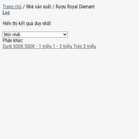
Trang chủ
/
Nhà sản xuất
/
Rượu Royal Diamant
Lọc
Hiển thị kết quả duy nhất
Phân khúc:
Dưới 500K
500K - 1 triệu
1 - 3 triệu
Trên 3 triệu