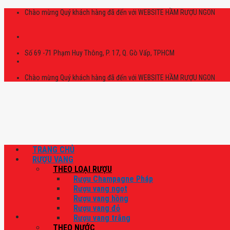
Skip
Chào mừng Quý khách hàng đã đến với WEBSITE HẦM RƯỢU NGON
to
content
Số 69 -71 Phạm Huy Thông, P. 17, Q. Gò Vấp, TPHCM
Chào mừng Quý khách hàng đã đến với WEBSITE HẦM RƯỢU NGON
TRANG CHỦ
RƯỢU VANG
THEO LOẠI RƯỢU
Rượu Champagne Pháp
Rượu vang ngọt
Rượu vang hồng
Rượu vang đỏ
Rượu vang trắng
THEO NƯỚC