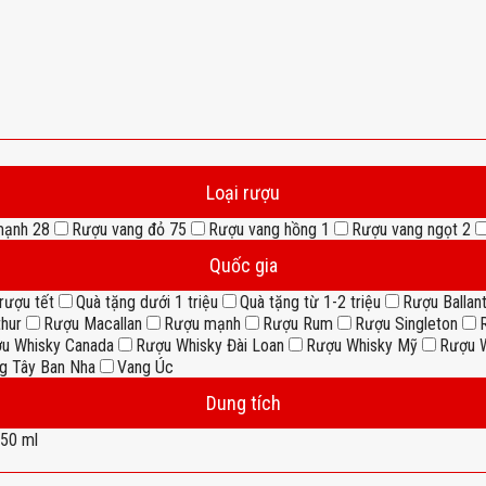
Loại rượu
mạnh
28
Rượu vang đỏ
75
Rượu vang hồng
1
Rượu vang ngọt
2
Quốc gia
rượu tết
Quà tặng dưới 1 triệu
Quà tặng từ 1-2 triệu
Rượu Ballant
thur
Rượu Macallan
Rượu mạnh
Rượu Rum
Rượu Singleton
u Whisky Canada
Rượu Whisky Đài Loan
Rượu Whisky Mỹ
Rượu W
g Tây Ban Nha
Vang Úc
Dung tích
50 ml