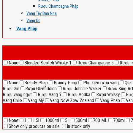
Rượu Champagne Pháp
Vang Tây Ban Nha
Vang Úc
Vang Pháp
None
Blended Scotch Whisky
1
Rượu Champagne
5
Rượu 
None
Brandy Pháp
Brandy Pháp
Phụ kiện rượu vang
Quà 
Rượu Gin
Rượu Glenfiddich
Rượu Johnnie Walker
Rượu King Ar
Rượu vang ngọt
Rượu Vang Ý
Rượu Vodka
Rượu Whisky
Rượ
Vang Chile
Vang Mỹ
Vang New Zew Zealand
Vang Pháp
Van
None
1
1.5l
1000ml
5 l
500ml
700 ML
700ml
7
Show only products on sale
In stock only