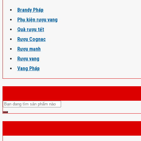
Brandy Pháp
Phụ kiện rượu vang
Quà rượu tết
Rượu Cognac
Rượu mạnh
Rượu vang
Vang Pháp