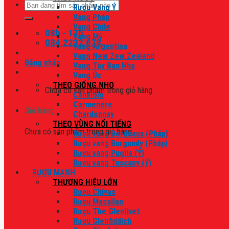
Tìm
Rượu Vang Ý
kiếm:
Vang Pháp
Vang Chile
08h - 17h
Vang Mỹ
084.2222.678
Vang Argentina
Vang New Zew Zealand
Đăng nhập
Vang Tây Ban Nha
Vang Úc
THEO GIỐNG NHO
Chưa có sản phẩm trong giỏ hàng.
Canaiolo
Carmenere
Giỏ hàng
Chardonnay
THEO VÙNG NỔI TIẾNG
Chưa có sản phẩm trong giỏ hàng.
Rượu vang Bordeaux (Pháp)
Rượu vang Burgundy (Pháp)
Rượu vang Puglia (Ý)
Rượu vang Tuscany (Ý)
RƯỢU MẠNH
THƯƠNG HIỆU LỚN
Rượu Chivas
Rượu Macallan
Rượu The Glenlivet
Rượu Glenfiddich