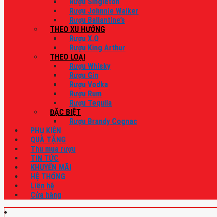
Rượu Singleton
Rượu Johnnie Walker
Rượu Ballantine’s
THEO XU HƯỚNG
Rượu X.O
Rượu King Arthur
THEO LOẠI
Rượu Whisky
Rượu Gin
Rượu Vodka
Rượu Rum
Rượu Tequila
ĐẶC BIỆT
Rượu Brandy Cognac
PHỤ KIỆN
QUÀ TẶNG
Thu mua rượu
TIN TỨC
KHUYẾN MÃI
HỆ THỐNG
Liên hệ
Cửa hàng