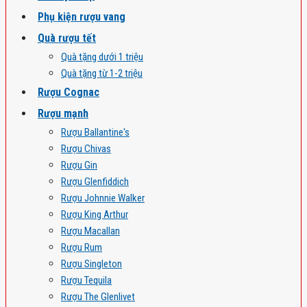
Phụ kiện rượu vang
Quà rượu tết
Quà tặng dưới 1 triệu
Quà tặng từ 1-2 triệu
Rượu Cognac
Rượu mạnh
Rượu Ballantine's
Rượu Chivas
Rượu Gin
Rượu Glenfiddich
Rượu Johnnie Walker
Rượu King Arthur
Rượu Macallan
Rượu Rum
Rượu Singleton
Rượu Tequila
Rượu The Glenlivet