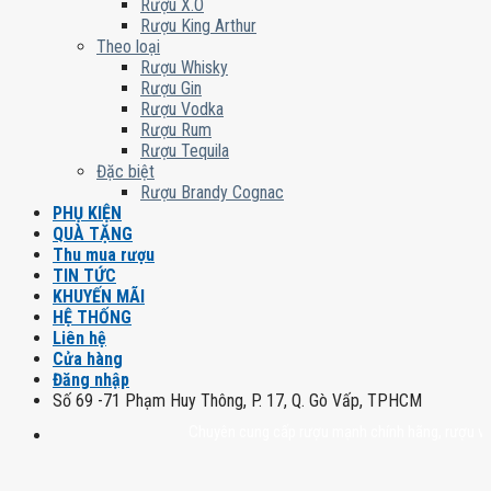
Rượu X.O
Rượu King Arthur
Theo loại
Rượu Whisky
Rượu Gin
Rượu Vodka
Rượu Rum
Rượu Tequila
Đặc biệt
Rượu Brandy Cognac
PHỤ KIỆN
QUÀ TẶNG
Thu mua rượu
TIN TỨC
KHUYẾN MÃI
HỆ THỐNG
Liên hệ
Cửa hàng
Đăng nhập
Số 69 -71 Phạm Huy Thông, P. 17, Q. Gò Vấp, TPHCM
Chuyên cung cấp rượu mạnh chính hãng, rượu vang nhậ