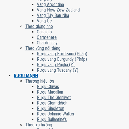
Vang Argentina
Vang New Zew Zealand
Vang Tây Ban Nha
Vang Úc
Theo giống nho
Canaiolo
Carmenere
Chardonnay
Theo vùng nổi tiếng
Rượu vang Bordeaux (Pháp)
Rượu vang Burgundy (Pháp)
Rượu vang Puglia (Ý)
Rượu vang Tuscany (Ý)
RƯỢU MẠNH
Thương hiệu lớn
Rượu Chivas
Rượu Macallan
Rượu The Glenlivet
Rượu Glenfiddich
Rượu Singleton
Rượu Johnnie Walker
Rượu Ballantine’s
Theo xu hướng