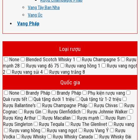
Rượu Champagne Pháp
Vang Tây Ban Nha
Vang Úc
Vang Pháp
Loại rượu
None
Blended Scotch Whisky
1
Rượu Champagne
5
Rượu
mạnh
28
Rượu vang đỏ
75
Rượu vang hồng
1
Rượu vang ngọt
2
Rượu vang sủi
4
Rượu vang trắng
8
Quốc gia
None
Brandy Pháp
Brandy Pháp
Phụ kiện rượu vang
Quà rượu tết
Quà tặng dưới 1 triệu
Quà tặng từ 1-2 triệu
Rượu Ballantine's
Rượu Champagne Pháp
Rượu Chivas
Rượu
Cognac
Rượu Gin
Rượu Glenfiddich
Rượu Johnnie Walker
Rượu King Arthur
Rượu Macallan
Rượu mạnh
Rượu Rum
Rượu Singleton
Rượu Tequila
Rượu The Glenlivet
Rượu vang
Rượu vang hồng
Rượu vang ngọt
Rượu Vang Ý
Rượu
Vodka
Rượu Whisky
Rượu Whisky Canada
Rượu Whisky Đài