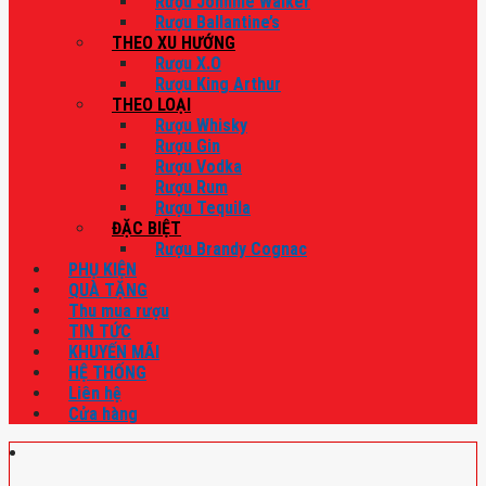
Rượu Johnnie Walker
Rượu Ballantine’s
THEO XU HƯỚNG
Rượu X.O
Rượu King Arthur
THEO LOẠI
Rượu Whisky
Rượu Gin
Rượu Vodka
Rượu Rum
Rượu Tequila
ĐẶC BIỆT
Rượu Brandy Cognac
PHỤ KIỆN
QUÀ TẶNG
Thu mua rượu
TIN TỨC
KHUYẾN MÃI
HỆ THỐNG
Liên hệ
Cửa hàng