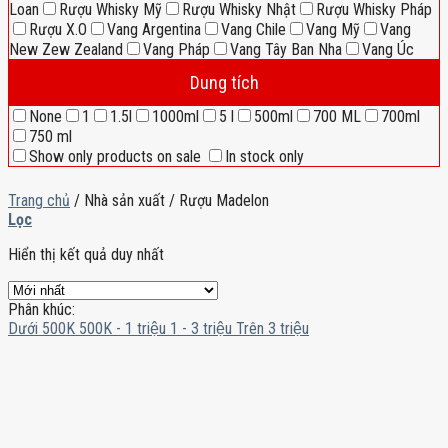
Loan
Rượu Whisky Mỹ
Rượu Whisky Nhật
Rượu Whisky Pháp
Rượu X.O
Vang Argentina
Vang Chile
Vang Mỹ
Vang
New Zew Zealand
Vang Pháp
Vang Tây Ban Nha
Vang Úc
Dung tích
None
1
1.5l
1000ml
5 l
500ml
700 ML
700ml
750 ml
Show only products on sale
In stock only
Trang chủ
/
Nhà sản xuất
/
Rượu Madelon
Lọc
Hiển thị kết quả duy nhất
Phân khúc:
Dưới 500K
500K - 1 triệu
1 - 3 triệu
Trên 3 triệu