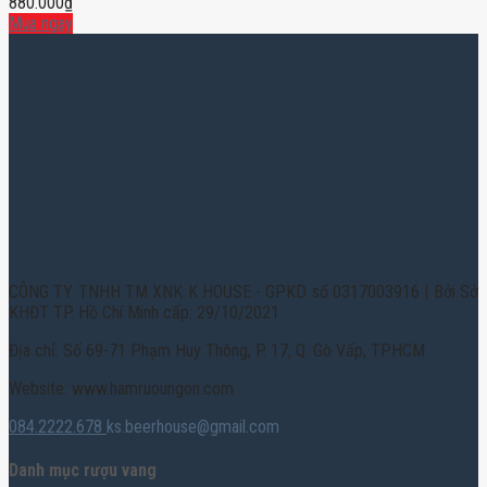
880.000
₫
Mua ngay
CÔNG TY TNHH TM XNK K HOUSE - GPKD số 0317003916 | Bởi Sở
KHĐT TP. Hồ Chí Minh cấp: 29/10/2021
Địa chỉ: Số 69-71 Phạm Huy Thông, P. 17, Q. Gò Vấp, TPHCM
Website: www.hamruoungon.com
084.2222.678
ks.beerhouse@gmail.com
Danh mục rượu vang