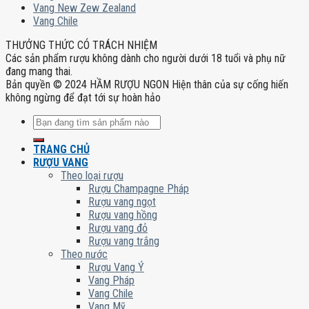
Vang New Zew Zealand
Vang Chile
THƯỞNG THỨC CÓ TRÁCH NHIỆM
Các sản phẩm rượu không dành cho người dưới 18 tuổi và phụ nữ
đang mang thai.
Bản quyền © 2024 HẦM RƯỢU NGON Hiện thân của sự cống hiến
không ngừng để đạt tới sự hoàn hảo
Tìm
kiếm:
TRANG CHỦ
RƯỢU VANG
Theo loại rượu
Rượu Champagne Pháp
Rượu vang ngọt
Rượu vang hồng
Rượu vang đỏ
Rượu vang trắng
Theo nước
Rượu Vang Ý
Vang Pháp
Vang Chile
Vang Mỹ