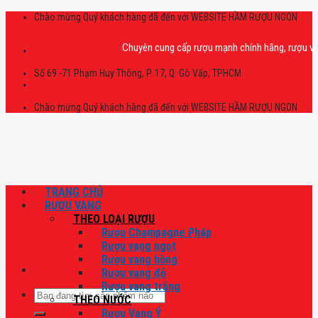
Skip
Chào mừng Quý khách hàng đã đến với WEBSITE HẦM RƯỢU NGON
to
content
Chuyên cung cấp rượu mạnh chính hãng, rượu vang nhậ
Số 69 -71 Phạm Huy Thông, P. 17, Q. Gò Vấp, TPHCM
Chào mừng Quý khách hàng đã đến với WEBSITE HẦM RƯỢU NGON
TRANG CHỦ
RƯỢU VANG
THEO LOẠI RƯỢU
Rượu Champagne Pháp
Rượu vang ngọt
Rượu vang hồng
Rượu vang đỏ
Rượu vang trắng
Tìm
THEO NƯỚC
kiếm:
Rượu Vang Ý