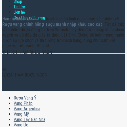
Shop
Tin tức
Liên hệ
Quà tặng rượu vang
Hamruoungon.vn
là một doanh nghiệp kinh doanh các sản phẩm về
Rượu vang chính hãng
,
rượu mạnh nhập khẩu cao cấp
. Tất cả các
sản phẩm được đăng tải trên Website này đều được nhập khẩu chính
ngạch và có đầy đủ giấy tờ theo luật định. Chúng tôi luôn mong muốn
được sự lựa chọn và tin tưởng từ khách hàng, cũng như cam kết
phục vụ một cách tốt nhất!
© [2024] HẦM RƯỢU NGON
©
[2024] HẦM RƯỢU NGON
Rượu Vang Ý
Vang Pháp
Vang Argentina
Vang Mỹ
Vang Tây Ban Nha
Vang Úc