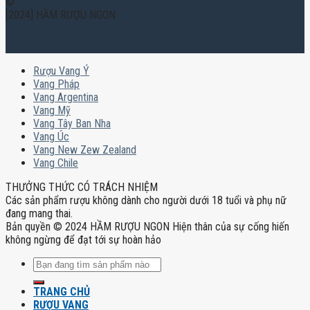
©
[2024] HẦM RƯỢU NGON
Rượu Vang Ý
Vang Pháp
Vang Argentina
Vang Mỹ
Vang Tây Ban Nha
Vang Úc
Vang New Zew Zealand
Vang Chile
THƯỞNG THỨC CÓ TRÁCH NHIỆM
Các sản phẩm rượu không dành cho người dưới 18 tuổi và phụ nữ
đang mang thai.
Bản quyền © 2024 HẦM RƯỢU NGON Hiện thân của sự cống hiến
không ngừng để đạt tới sự hoàn hảo
Tìm
kiếm:
TRANG CHỦ
RƯỢU VANG