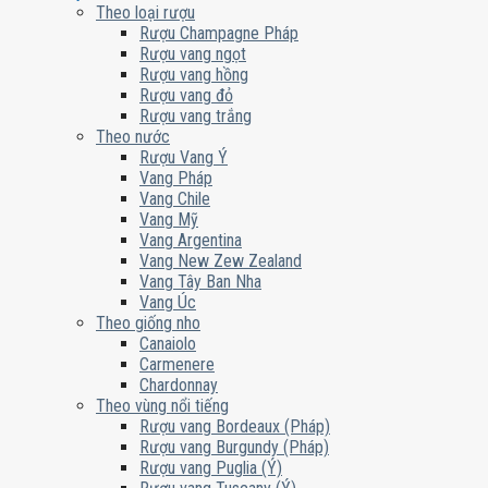
Theo loại rượu
Rượu Champagne Pháp
Rượu vang ngọt
Rượu vang hồng
Rượu vang đỏ
Rượu vang trắng
Theo nước
Rượu Vang Ý
Vang Pháp
Vang Chile
Vang Mỹ
Vang Argentina
Vang New Zew Zealand
Vang Tây Ban Nha
Vang Úc
Theo giống nho
Canaiolo
Carmenere
Chardonnay
Theo vùng nổi tiếng
Rượu vang Bordeaux (Pháp)
Rượu vang Burgundy (Pháp)
Rượu vang Puglia (Ý)