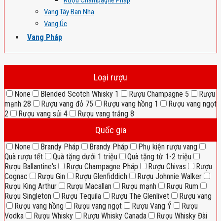
Rượu Champagne Pháp
Vang Tây Ban Nha
Vang Úc
Vang Pháp
Loại rượu
None
Blended Scotch Whisky
1
Rượu Champagne
5
Rượu
mạnh
28
Rượu vang đỏ
75
Rượu vang hồng
1
Rượu vang ngọt
2
Rượu vang sủi
4
Rượu vang trắng
8
Quốc gia
None
Brandy Pháp
Brandy Pháp
Phụ kiện rượu vang
Quà rượu tết
Quà tặng dưới 1 triệu
Quà tặng từ 1-2 triệu
Rượu Ballantine's
Rượu Champagne Pháp
Rượu Chivas
Rượu
Cognac
Rượu Gin
Rượu Glenfiddich
Rượu Johnnie Walker
Rượu King Arthur
Rượu Macallan
Rượu mạnh
Rượu Rum
Rượu Singleton
Rượu Tequila
Rượu The Glenlivet
Rượu vang
Rượu vang hồng
Rượu vang ngọt
Rượu Vang Ý
Rượu
Vodka
Rượu Whisky
Rượu Whisky Canada
Rượu Whisky Đài