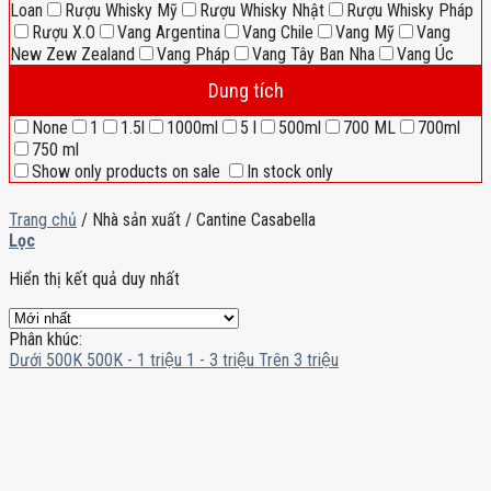
Loan
Rượu Whisky Mỹ
Rượu Whisky Nhật
Rượu Whisky Pháp
Rượu X.O
Vang Argentina
Vang Chile
Vang Mỹ
Vang
New Zew Zealand
Vang Pháp
Vang Tây Ban Nha
Vang Úc
Dung tích
None
1
1.5l
1000ml
5 l
500ml
700 ML
700ml
750 ml
Show only products on sale
In stock only
Trang chủ
/
Nhà sản xuất
/
Cantine Casabella
Lọc
Hiển thị kết quả duy nhất
Phân khúc:
Dưới 500K
500K - 1 triệu
1 - 3 triệu
Trên 3 triệu