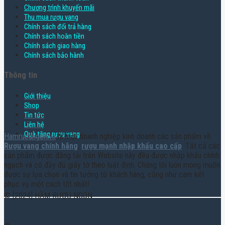
Chương trình khuyến mãi
Thu mua rượu vang
Chính sách đổi trả hàng
Chính sách hoàn tiền
Chính sách giao hàng
Chính sách bảo hành
Thông tin
Giới thiệu
Shop
Tin tức
Liên hệ
Quà tặng rượu vang
Hamruoungon.vn
là một doanh nghiệp kinh doanh các sản phẩm về
Rượu vang chính hãng
,
rượu mạnh nhập khẩu cao cấp
. Tất cả các
sản phẩm được đăng tải trên Website này đều được nhập khẩu chính
ngạch và có đầy đủ giấy tờ theo luật định. Chúng tôi luôn mong muốn
được sự lựa chọn và tin tưởng từ khách hàng, cũng như cam kết
phục vụ một cách tốt nhất!
© [2024] HẦM RƯỢU NGON