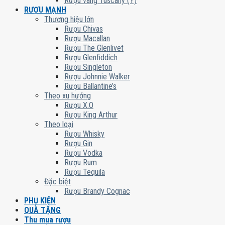
Rượu vang Tuscany (Ý)
RƯỢU MẠNH
Thương hiệu lớn
Rượu Chivas
Rượu Macallan
Rượu The Glenlivet
Rượu Glenfiddich
Rượu Singleton
Rượu Johnnie Walker
Rượu Ballantine’s
Theo xu hướng
Rượu X.O
Rượu King Arthur
Theo loại
Rượu Whisky
Rượu Gin
Rượu Vodka
Rượu Rum
Rượu Tequila
Đặc biệt
Rượu Brandy Cognac
PHỤ KIỆN
QUÀ TẶNG
Thu mua rượu