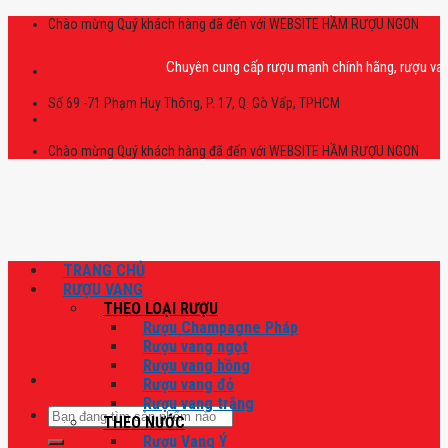
Skip
Chào mừng Quý khách hàng đã đến với WEBSITE HẦM RƯỢU NGON
to
content
Chuyên cung cấp rượu mạnh chính hãng, rượu vang nhập
Số 69 -71 Phạm Huy Thông, P. 17, Q. Gò Vấp, TPHCM
Chào mừng Quý khách hàng đã đến với WEBSITE HẦM RƯỢU NGON
TRANG CHỦ
RƯỢU VANG
THEO LOẠI RƯỢU
Rượu Champagne Pháp
Rượu vang ngọt
Rượu vang hồng
Rượu vang đỏ
Rượu vang trắng
Tìm
THEO NƯỚC
kiếm:
Rượu Vang Ý