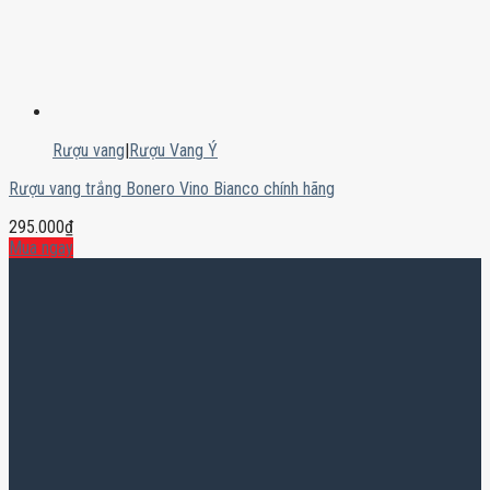
Rượu vang
|
Rượu Vang Ý
Rượu vang trắng Bonero Vino Bianco chính hãng
295.000
₫
Mua ngay