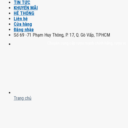
TIN TỨC
KHUYẾN MÃI
HỆ THỐNG
Liên hệ
Cửa hàng
Đăng nhập
Số 69 -71 Phạm Huy Thông, P. 17, Q. Gò Vấp, TPHCM
Chuyên cung cấp rượu mạnh chính hãng, rượu vang nhập
Trang chủ