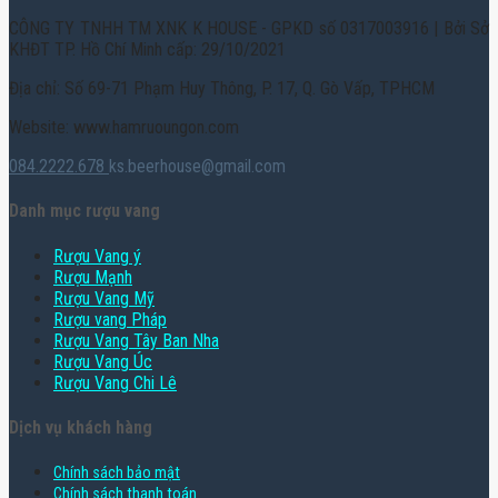
CÔNG TY TNHH TM XNK K HOUSE - GPKD số 0317003916 | Bởi Sở
KHĐT TP. Hồ Chí Minh cấp: 29/10/2021
Địa chỉ: Số 69-71 Phạm Huy Thông, P. 17, Q. Gò Vấp, TPHCM
Website: www.hamruoungon.com
084.2222.678
ks.beerhouse@gmail.com
Danh mục rượu vang
Rượu Vang ý
Rượu Mạnh
Rượu Vang Mỹ
Rượu vang Pháp
Rượu Vang Tây Ban Nha
Rượu Vang Úc
Rượu Vang Chi Lê
Dịch vụ khách hàng
Chính sách bảo mật
Chính sách thanh toán