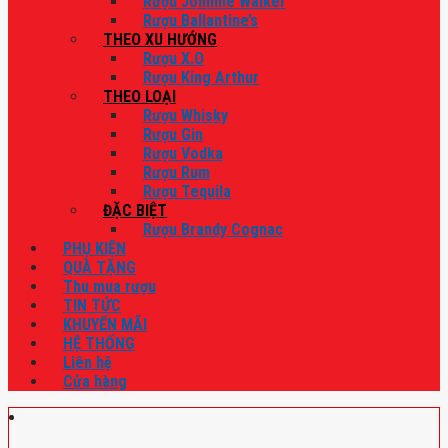
Rượu Johnnie Walker
Rượu Ballantine’s
THEO XU HƯỚNG
Rượu X.O
Rượu King Arthur
THEO LOẠI
Rượu Whisky
Rượu Gin
Rượu Vodka
Rượu Rum
Rượu Tequila
ĐẶC BIỆT
Rượu Brandy Cognac
PHỤ KIỆN
QUÀ TẶNG
Thu mua rượu
TIN TỨC
KHUYẾN MÃI
HỆ THỐNG
Liên hệ
Cửa hàng