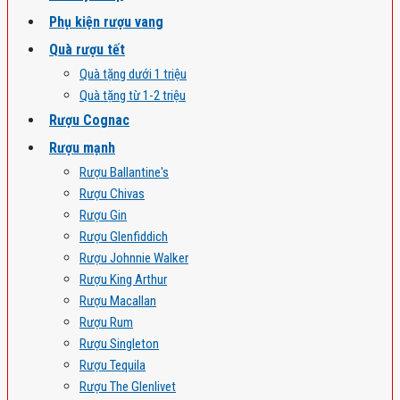
Phụ kiện rượu vang
Quà rượu tết
Quà tặng dưới 1 triệu
Quà tặng từ 1-2 triệu
Rượu Cognac
Rượu mạnh
Rượu Ballantine's
Rượu Chivas
Rượu Gin
Rượu Glenfiddich
Rượu Johnnie Walker
Rượu King Arthur
Rượu Macallan
Rượu Rum
Rượu Singleton
Rượu Tequila
Rượu The Glenlivet