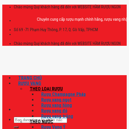
Skip
Chào mừng Quý khách hàng đã đến với WEBSITE HẦM RƯỢU NGON
to
content
Chuyên cung cấp rượu mạnh chính hãng, rượu vang nhập khẩu ca
Số 69 -71 Phạm Huy Thông, P. 17, Q. Gò Vấp, TPHCM
Chào mừng Quý khách hàng đã đến với WEBSITE HẦM RƯỢU NGON
TRANG CHỦ
RƯỢU VANG
THEO LOẠI RƯỢU
Rượu Champagne Pháp
Rượu vang ngọt
Rượu vang hồng
Rượu vang đỏ
Rượu vang trắng
Tìm
THEO NƯỚC
kiếm:
Rượu Vang Ý