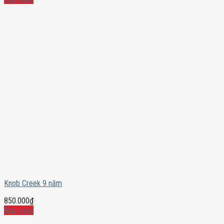
Knob Creek 9 năm
850.000
₫
Mua ngay