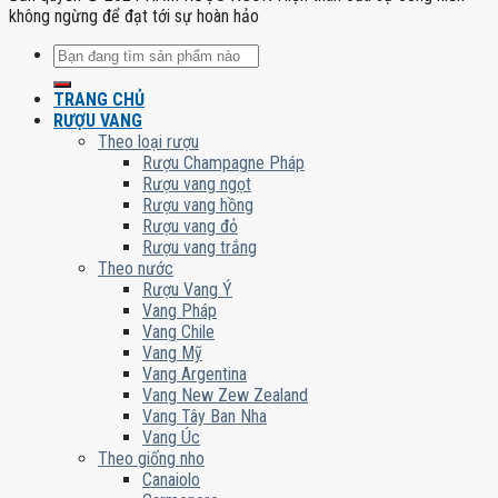
không ngừng để đạt tới sự hoàn hảo
Tìm
kiếm:
TRANG CHỦ
RƯỢU VANG
Theo loại rượu
Rượu Champagne Pháp
Rượu vang ngọt
Rượu vang hồng
Rượu vang đỏ
Rượu vang trắng
Theo nước
Rượu Vang Ý
Vang Pháp
Vang Chile
Vang Mỹ
Vang Argentina
Vang New Zew Zealand
Vang Tây Ban Nha
Vang Úc
Theo giống nho
Canaiolo