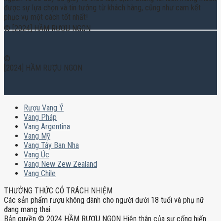
được sự lựa chọn và tin tưởng từ khách hàng, cũng như cam kết
phục vụ một cách tốt nhất!
© [2024] HẦM RƯỢU NGON
©
[2024] HẦM RƯỢU NGON
Rượu Vang Ý
Vang Pháp
Vang Argentina
Vang Mỹ
Vang Tây Ban Nha
Vang Úc
Vang New Zew Zealand
Vang Chile
THƯỞNG THỨC CÓ TRÁCH NHIỆM
Các sản phẩm rượu không dành cho người dưới 18 tuổi và phụ nữ
đang mang thai.
Bản quyền © 2024 HẦM RƯỢU NGON Hiện thân của sự cống hiến