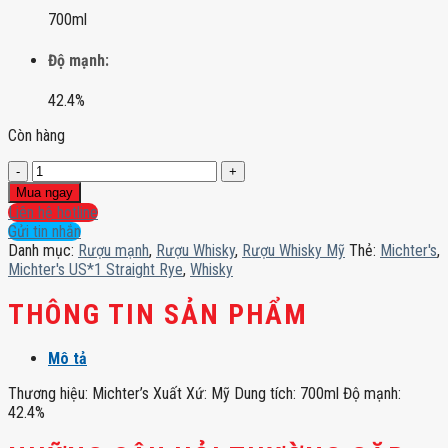
700ml
Độ mạnh:
42.4%
Còn hàng
Michter's
US*1
Mua ngay
Straight
Liên hệ hotline
Rye
Gửi tin nhắn
số
Danh mục:
Rượu mạnh
,
Rượu Whisky
,
Rượu Whisky Mỹ
Thẻ:
Michter's
,
lượng
Michter's US*1 Straight Rye
,
Whisky
THÔNG TIN SẢN PHẨM
Mô tả
Thương hiệu: Michter’s Xuất Xứ: Mỹ Dung tích: 700ml Độ mạnh:
42.4%