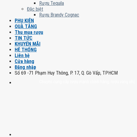
Rượu Tequila
Đặc biệt
Rượu Brandy Cognac
PHỤ KIỆN
QUÀ TẶNG
Thu mua rượu
TIN TỨC
KHUYẾN MÃI
HỆ THỐNG
Liên hệ
Cửa hàng
Đăng nhập
Số 69 -71 Phạm Huy Thông, P. 17, Q. Gò Vấp, TPHCM
Chuyên cung cấp rượu mạnh chính hãng, rượu vang nhập khẩu ca