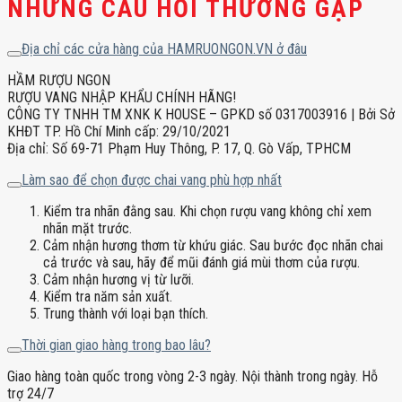
NHỮNG CÂU HỎI THƯỜNG GẶP
Địa chỉ các cửa hàng của HAMRUONGON.VN ở đâu
HẦM RƯỢU NGON
RƯỢU VANG NHẬP KHẨU CHÍNH HÃNG!
CÔNG TY TNHH TM XNK K HOUSE – GPKD số 0317003916 | Bởi Sở
KHĐT TP. Hồ Chí Minh cấp: 29/10/2021
Địa chỉ: Số 69-71 Phạm Huy Thông, P. 17, Q. Gò Vấp, TPHCM
Làm sao để chọn được chai vang phù hợp nhất
Kiểm tra nhãn đằng sau. Khi chọn rượu vang không chỉ xem
nhãn mặt trước.
Cảm nhận hương thơm từ khứu giác. Sau bước đọc nhãn chai
cả trước và sau, hãy để mũi đánh giá mùi thơm của rượu.
Cảm nhận hương vị từ lưỡi.
Kiểm tra năm sản xuất.
Trung thành với loại bạn thích.
Thời gian giao hàng trong bao lâu?
Giao hàng toàn quốc trong vòng 2-3 ngày. Nội thành trong ngày. Hỗ
trợ 24/7