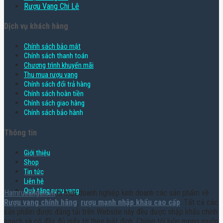
Rượu Vang Chi Lê
Dịch vụ khách hàng
Chính sách bảo mật
Chính sách thanh toán
Chương trình khuyến mãi
Thu mua rượu vang
Chính sách đổi trả hàng
Chính sách hoàn tiền
Chính sách giao hàng
Chính sách bảo hành
Thông tin
Giới thiệu
Shop
Tin tức
Liên hệ
Quà tặng rượu vang
Hamruoungon.vn
là một doanh nghiệp kinh doanh các sản phẩm về
Rượu vang chính hãng
,
rượu mạnh nhập khẩu cao cấp
. Tất cả các
sản phẩm được đăng tải trên Website này đều được nhập khẩu chính
ngạch và có đầy đủ giấy tờ theo luật định. Chúng tôi luôn mong muốn