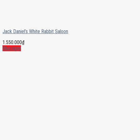
Jack Daniel’s White Rabbit Saloon
1.550.000
₫
Mua ngay