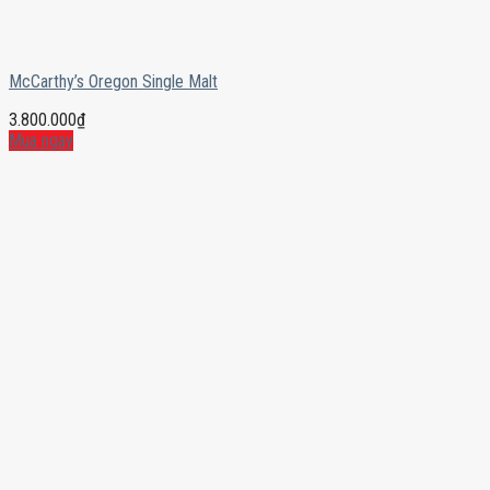
McCarthy’s Oregon Single Malt
3.800.000
₫
Mua ngay