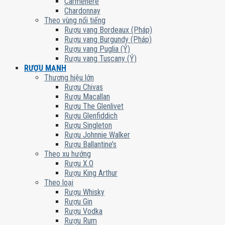
Carmenere
Chardonnay
Theo vùng nổi tiếng
Rượu vang Bordeaux (Pháp)
Rượu vang Burgundy (Pháp)
Rượu vang Puglia (Ý)
Rượu vang Tuscany (Ý)
RƯỢU MẠNH
Thương hiệu lớn
Rượu Chivas
Rượu Macallan
Rượu The Glenlivet
Rượu Glenfiddich
Rượu Singleton
Rượu Johnnie Walker
Rượu Ballantine’s
Theo xu hướng
Rượu X.O
Rượu King Arthur
Theo loại
Rượu Whisky
Rượu Gin
Rượu Vodka
Rượu Rum