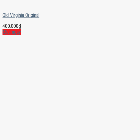
Old Virginia Original
400.000
₫
Mua ngay