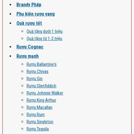
Brandy Pháp
Phụ kiện rượu vang
Quà rượu tết
Quà tặng dưới 1 triệu
Quà tặng từ 1-2 triệu
Rượu Cognac
Rượu mạnh
Rượu Ballantine's
Rượu Chivas
Rượu Gin
Rượu Glenfiddich
Rượu Johnnie Walker
Rượu King Arthur
Rượu Macallan
Rượu Rum
Rượu Singleton
Rượu Tequila