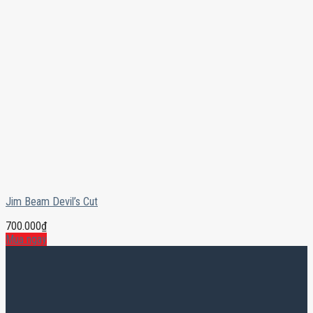
Jim Beam Devil’s Cut
700.000
₫
Mua ngay