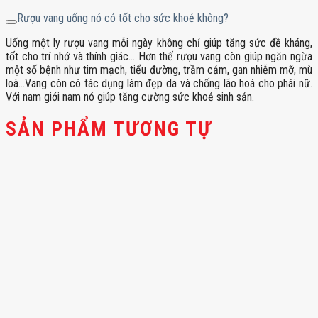
Rượu vang uống nó có tốt cho sức khoẻ không?
Uống một ly rượu vang mỗi ngày không chỉ giúp tăng sức đề kháng,
tốt cho trí nhớ và thính giác… Hơn thế rượu vang còn giúp ngăn ngừa
một số bệnh như tim mạch, tiểu đường, trầm cảm, gan nhiễm mỡ, mù
loà…Vang còn có tác dụng làm đẹp da và chống lão hoá cho phái nữ.
Với nam giới nam nó giúp tăng cường sức khoẻ sinh sản.
SẢN PHẨM TƯƠNG TỰ