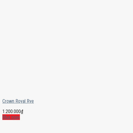
Crown Royal Rye
1.200.000
₫
Mua ngay