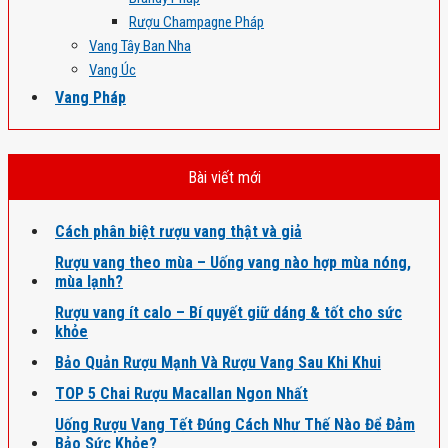
Rượu Champagne Pháp
Vang Tây Ban Nha
Vang Úc
Vang Pháp
Bài viết mới
Cách phân biệt rượu vang thật và giả
Rượu vang theo mùa – Uống vang nào hợp mùa nóng,
mùa lạnh?
Rượu vang ít calo – Bí quyết giữ dáng & tốt cho sức
khỏe
Bảo Quản Rượu Mạnh Và Rượu Vang Sau Khi Khui
TOP 5 Chai Rượu Macallan Ngon Nhất
Uống Rượu Vang Tết Đúng Cách Như Thế Nào Để Đảm
Bảo Sức Khỏe?