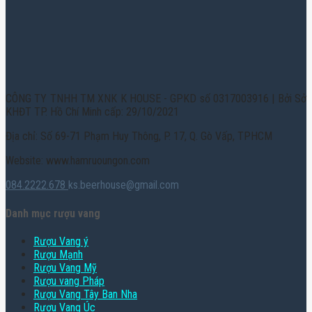
CÔNG TY TNHH TM XNK K HOUSE - GPKD số 0317003916 | Bởi Sở
KHĐT TP. Hồ Chí Minh cấp: 29/10/2021
Địa chỉ: Số 69-71 Phạm Huy Thông, P. 17, Q. Gò Vấp, TPHCM
Website: www.hamruoungon.com
084.2222.678
ks.beerhouse@gmail.com
Danh mục rượu vang
Rượu Vang ý
Rượu Mạnh
Rượu Vang Mỹ
Rượu vang Pháp
Rượu Vang Tây Ban Nha
Rượu Vang Úc