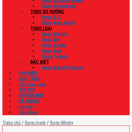
Rượu Johnnie Walker
Rượu Ballantine’s
THEO XU HƯỚNG
Rượu X.O
Rượu King Arthur
THEO LOẠI
Rượu Whisky
Rượu Gin
Rượu Vodka
Rượu Rum
Rượu Tequila
ĐẶC BIỆT
Rượu Brandy Cognac
PHỤ KIỆN
QUÀ TẶNG
Thu mua rượu
TIN TỨC
KHUYẾN MÃI
HỆ THỐNG
Liên hệ
Cửa hàng
Trang chủ
/
Rượu mạnh
/
Rượu Whisky