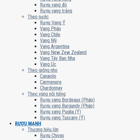
Rượu vang đỏ
Rượu vang trắng
Theo nước
Rượu Vang Ý
Vang Pháp
Vang Chile
Vang Mỹ
Vang Argentina
Vang New Zew Zealand
Vang Tây Ban Nha
Vang Úc
Theo giống nho
Canaiolo
Carmenere
Chardonnay
Theo vùng nổi tiếng
Rượu vang Bordeaux (Pháp)
Rượu vang Burgundy (Pháp)
Rượu vang Puglia (Ý)
Rượu vang Tuscany (Ý)
RƯỢU MẠNH
Thương hiệu lớn
Rượu Chivas