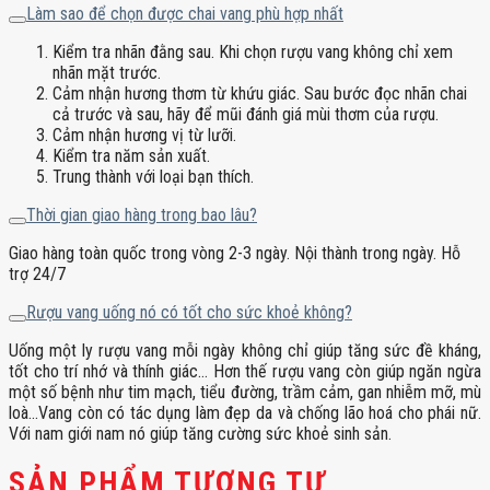
Làm sao để chọn được chai vang phù hợp nhất
Kiểm tra nhãn đằng sau. Khi chọn rượu vang không chỉ xem
nhãn mặt trước.
Cảm nhận hương thơm từ khứu giác. Sau bước đọc nhãn chai
cả trước và sau, hãy để mũi đánh giá mùi thơm của rượu.
Cảm nhận hương vị từ lưỡi.
Kiểm tra năm sản xuất.
Trung thành với loại bạn thích.
Thời gian giao hàng trong bao lâu?
Giao hàng toàn quốc trong vòng 2-3 ngày. Nội thành trong ngày. Hỗ
trợ 24/7
Rượu vang uống nó có tốt cho sức khoẻ không?
Uống một ly rượu vang mỗi ngày không chỉ giúp tăng sức đề kháng,
tốt cho trí nhớ và thính giác… Hơn thế rượu vang còn giúp ngăn ngừa
một số bệnh như tim mạch, tiểu đường, trầm cảm, gan nhiễm mỡ, mù
loà…Vang còn có tác dụng làm đẹp da và chống lão hoá cho phái nữ.
Với nam giới nam nó giúp tăng cường sức khoẻ sinh sản.
SẢN PHẨM TƯƠNG TỰ