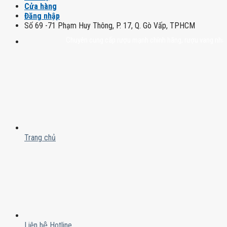
Cửa hàng
Đăng nhập
Số 69 -71 Phạm Huy Thông, P. 17, Q. Gò Vấp, TPHCM
Chuyên cung cấp rượu mạnh chính hãng, rượu vang nhập khẩu ca
Trang chủ
Liên hệ Hotline