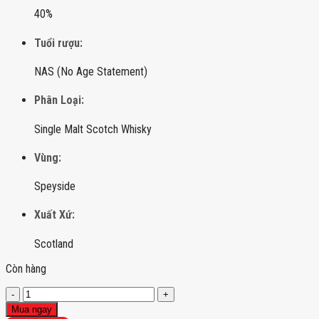
40%
Tuổi rượu:
NAS (No Age Statement)
Phân Loại:
Single Malt Scotch Whisky
Vùng:
Speyside
Xuất Xứ:
Scotland
Còn hàng
Macallan
Gold
Mua ngay