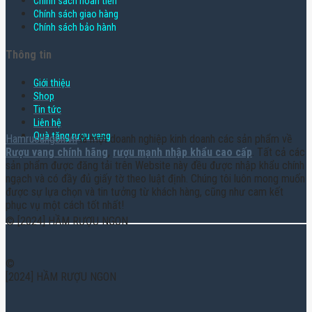
Chính sách hoàn tiền
Chính sách giao hàng
Chính sách bảo hành
Thông tin
Giới thiệu
Shop
Tin tức
Liên hệ
Quà tặng rượu vang
Hamruoungon.vn
là một doanh nghiệp kinh doanh các sản phẩm về
Rượu vang chính hãng
,
rượu mạnh nhập khẩu cao cấp
. Tất cả các
sản phẩm được đăng tải trên Website này đều được nhập khẩu chính
ngạch và có đầy đủ giấy tờ theo luật định. Chúng tôi luôn mong muốn
được sự lựa chọn và tin tưởng từ khách hàng, cũng như cam kết
phục vụ một cách tốt nhất!
© [2024] HẦM RƯỢU NGON
©
[2024] HẦM RƯỢU NGON