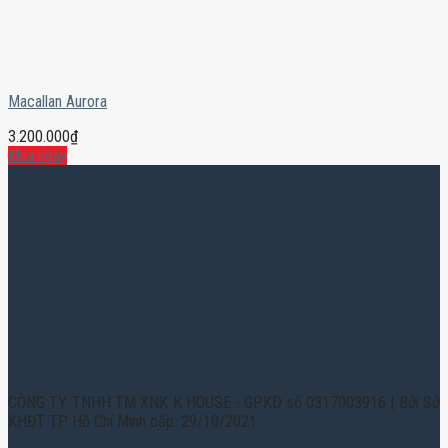
Macallan Aurora
3.200.000
₫
Mua ngay
CÔNG TY TNHH TM XNK K HOUSE - GPKD số 0317003916 | Bởi Sở
KHĐT TP. Hồ Chí Minh cấp: 29/10/2021