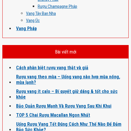
Rượu Champagne Pháp
Vang Tây Ban Nha
Vang Úc
Vang Pháp
Bài viết mới
Cách phân biệt rượu vang thật và giả
Rượu vang theo mùa – Uống vang nào hợp mùa nóng,
mùa lạnh?
Rượu vang ít calo – Bí quyết giữ dáng & tốt cho sức
khỏe
Bảo Quản Rượu Mạnh Và Rượu Vang Sau Khi Khui
TOP 5 Chai Rượu Macallan Ngon Nhất
Uống Rượu Vang Tết Đúng Cách Như Thế Nào Để Đảm
Bảo Sức Khỏe?