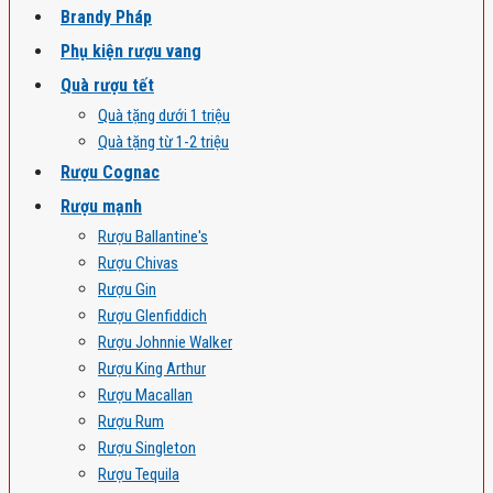
Brandy Pháp
Phụ kiện rượu vang
Quà rượu tết
Quà tặng dưới 1 triệu
Quà tặng từ 1-2 triệu
Rượu Cognac
Rượu mạnh
Rượu Ballantine's
Rượu Chivas
Rượu Gin
Rượu Glenfiddich
Rượu Johnnie Walker
Rượu King Arthur
Rượu Macallan
Rượu Rum
Rượu Singleton
Rượu Tequila