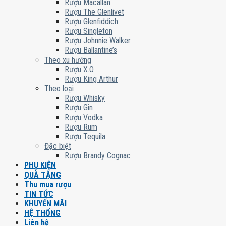
Rượu Macallan
Rượu The Glenlivet
Rượu Glenfiddich
Rượu Singleton
Rượu Johnnie Walker
Rượu Ballantine’s
Theo xu hướng
Rượu X.O
Rượu King Arthur
Theo loại
Rượu Whisky
Rượu Gin
Rượu Vodka
Rượu Rum
Rượu Tequila
Đặc biệt
Rượu Brandy Cognac
PHỤ KIỆN
QUÀ TẶNG
Thu mua rượu
TIN TỨC
KHUYẾN MÃI
HỆ THỐNG
Liên hệ