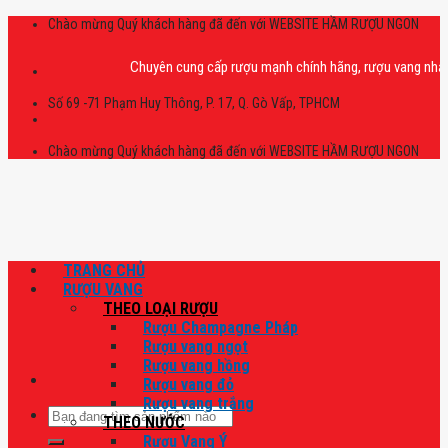
Skip
Chào mừng Quý khách hàng đã đến với WEBSITE HẦM RƯỢU NGON
to
content
Chuyên cung cấp rượu mạnh chính hãng, rượu vang nhập khẩu ca
Số 69 -71 Phạm Huy Thông, P. 17, Q. Gò Vấp, TPHCM
Chào mừng Quý khách hàng đã đến với WEBSITE HẦM RƯỢU NGON
TRANG CHỦ
RƯỢU VANG
THEO LOẠI RƯỢU
Rượu Champagne Pháp
Rượu vang ngọt
Rượu vang hồng
Rượu vang đỏ
Rượu vang trắng
Tìm
THEO NƯỚC
kiếm:
Rượu Vang Ý