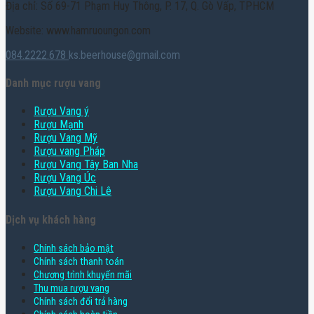
Địa chỉ: Số 69-71 Phạm Huy Thông, P. 17, Q. Gò Vấp, TPHCM
Website: www.hamruoungon.com
084.2222.678
ks.beerhouse@gmail.com
Danh mục rượu vang
Rượu Vang ý
Rượu Mạnh
Rượu Vang Mỹ
Rượu vang Pháp
Rượu Vang Tây Ban Nha
Rượu Vang Úc
Rượu Vang Chi Lê
Dịch vụ khách hàng
Chính sách bảo mật
Chính sách thanh toán
Chương trình khuyến mãi
Thu mua rượu vang
Chính sách đổi trả hàng