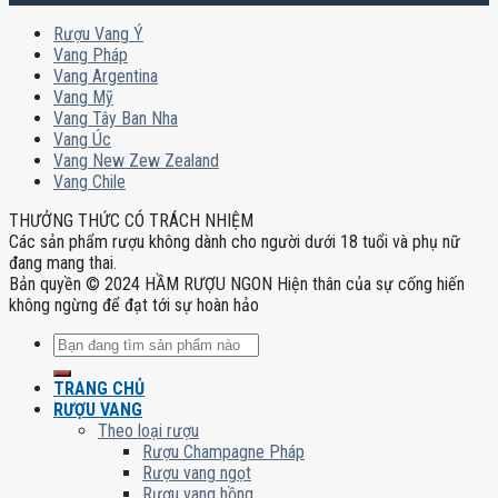
Rượu Vang Ý
Vang Pháp
Vang Argentina
Vang Mỹ
Vang Tây Ban Nha
Vang Úc
Vang New Zew Zealand
Vang Chile
THƯỞNG THỨC CÓ TRÁCH NHIỆM
Các sản phẩm rượu không dành cho người dưới 18 tuổi và phụ nữ
đang mang thai.
Bản quyền © 2024 HẦM RƯỢU NGON Hiện thân của sự cống hiến
không ngừng để đạt tới sự hoàn hảo
Tìm
kiếm:
TRANG CHỦ
RƯỢU VANG
Theo loại rượu
Rượu Champagne Pháp
Rượu vang ngọt
Rượu vang hồng