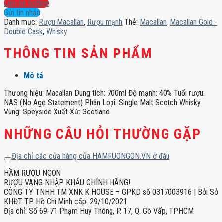
-
Liên hệ hotline
Double
Gửi tin nhắn
Cask
Danh mục:
Rượu Macallan
,
Rượu mạnh
Thẻ:
Macallan
,
Macallan Gold -
số
Double Cask
,
Whisky
lượng
THÔNG TIN SẢN PHẨM
Mô tả
Thương hiệu: Macallan Dung tích: 700ml Độ mạnh: 40% Tuổi rượu:
NAS (No Age Statement) Phân Loại: Single Malt Scotch Whisky
Vùng: Speyside Xuất Xứ: Scotland
NHỮNG CÂU HỎI THƯỜNG GẶP
Địa chỉ các cửa hàng của HAMRUONGON.VN ở đâu
HẦM RƯỢU NGON
RƯỢU VANG NHẬP KHẨU CHÍNH HÃNG!
CÔNG TY TNHH TM XNK K HOUSE – GPKD số 0317003916 | Bởi Sở
KHĐT TP. Hồ Chí Minh cấp: 29/10/2021
Địa chỉ: Số 69-71 Phạm Huy Thông, P. 17, Q. Gò Vấp, TPHCM