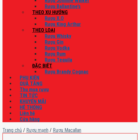
Rượu Johnnie Walker
Rượu Ballantine’s
THEO XU HƯỚNG
Rượu X.O
Rượu King Arthur
THEO LOẠI
Rượu Whisky
Rượu Gin
Rượu Vodka
Rượu Rum
Rượu Tequila
ĐẶC BIỆT
Rượu Brandy Cognac
PHỤ KIỆN
QUÀ TẶNG
Thu mua rượu
TIN TỨC
KHUYẾN MÃI
HỆ THỐNG
Liên hệ
Cửa hàng
Trang chủ
/
Rượu mạnh
/
Rượu Macallan