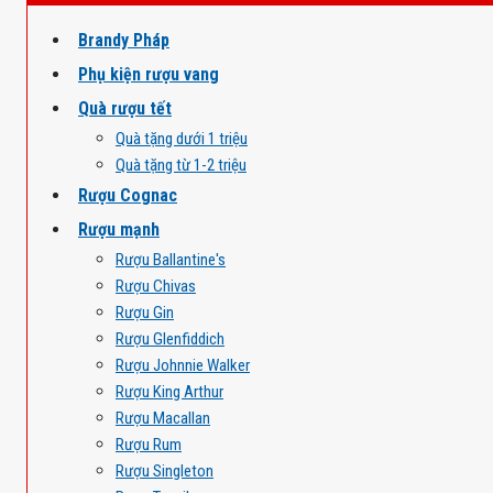
Brandy Pháp
Phụ kiện rượu vang
Quà rượu tết
Quà tặng dưới 1 triệu
Quà tặng từ 1-2 triệu
Rượu Cognac
Rượu mạnh
Rượu Ballantine's
Rượu Chivas
Rượu Gin
Rượu Glenfiddich
Rượu Johnnie Walker
Rượu King Arthur
Rượu Macallan
Rượu Rum
Rượu Singleton