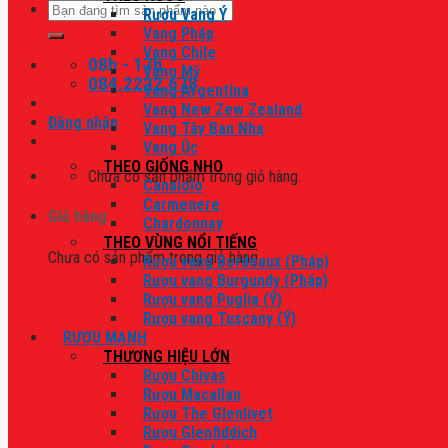
Tìm
Rượu Vang Ý
kiếm:
Vang Pháp
Vang Chile
08h - 17h
Vang Mỹ
084.2222.678
Vang Argentina
Vang New Zew Zealand
Đăng nhập
Vang Tây Ban Nha
Vang Úc
THEO GIỐNG NHO
Chưa có sản phẩm trong giỏ hàng.
Canaiolo
Carmenere
Giỏ hàng
Chardonnay
THEO VÙNG NỔI TIẾNG
Chưa có sản phẩm trong giỏ hàng.
Rượu vang Bordeaux (Pháp)
Rượu vang Burgundy (Pháp)
Rượu vang Puglia (Ý)
Rượu vang Tuscany (Ý)
RƯỢU MẠNH
THƯƠNG HIỆU LỚN
Rượu Chivas
Rượu Macallan
Rượu The Glenlivet
Rượu Glenfiddich