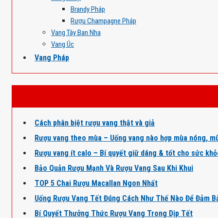
Brandy Pháp
Rượu Champagne Pháp
Vang Tây Ban Nha
Vang Úc
Vang Pháp
Cách phân biệt rượu vang thật và giả
Rượu vang theo mùa – Uống vang nào hợp mùa nóng, mù
Rượu vang ít calo – Bí quyết giữ dáng & tốt cho sức kh
Bảo Quản Rượu Mạnh Và Rượu Vang Sau Khi Khui
TOP 5 Chai Rượu Macallan Ngon Nhất
Uống Rượu Vang Tết Đúng Cách Như Thế Nào Để Đảm B
Bí Quyết Thưởng Thức Rượu Vang Trong Dịp Tết