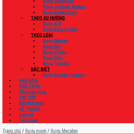
Rượu Singleton
Rượu Johnnie Walker
Rượu Ballantine’s
THEO XU HƯỚNG
Rượu X.O
Rượu King Arthur
THEO LOẠI
Rượu Whisky
Rượu Gin
Rượu Vodka
Rượu Rum
Rượu Tequila
ĐẶC BIỆT
Rượu Brandy Cognac
PHỤ KIỆN
QUÀ TẶNG
Thu mua rượu
TIN TỨC
KHUYẾN MÃI
HỆ THỐNG
Liên hệ
Cửa hàng
Trang chủ
/
Rượu mạnh
/
Rượu Macallan