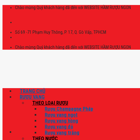
Skip
Chào mừng Quý khách hàng đã đến với WEBSITE HẦM RƯỢU NGON
to
content
Số 69 -71 Phạm Huy Thông, P. 17, Q. Gò Vấp, TPHCM
Chào mừng Quý khách hàng đã đến với WEBSITE HẦM RƯỢU NGON
TRANG CHỦ
RƯỢU VANG
THEO LOẠI RƯỢU
Rượu Champagne Pháp
Rượu vang ngọt
Rượu vang hồng
Rượu vang đỏ
Rượu vang trắng
THEO NƯỚC