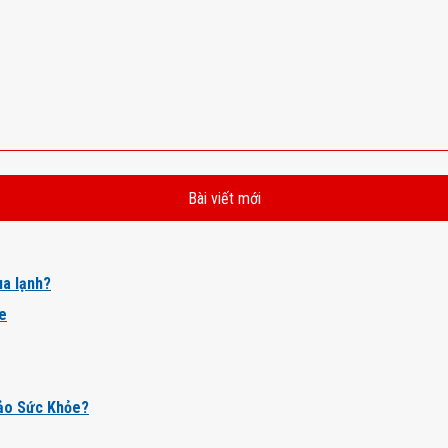
Bài viết mới
a lạnh?
ỏe
ảo Sức Khỏe?