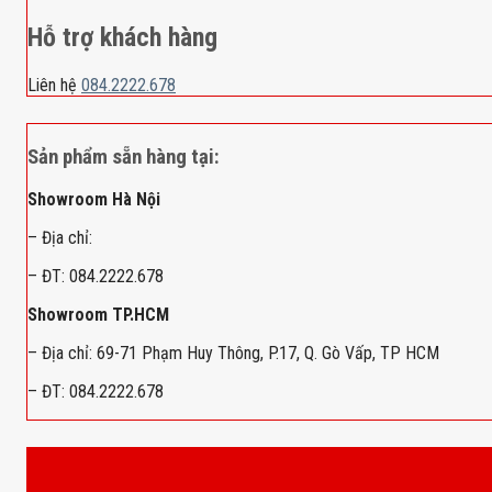
Hỗ trợ khách hàng
Liên hệ
084.2222.678
Sản phẩm sẵn hàng tại:
Showroom Hà Nội
– Địa chỉ:
– ĐT: 084.2222.678
Showroom TP.HCM
– Địa chỉ: 69-71 Phạm Huy Thông, P.17, Q. Gò Vấp, TP HCM
– ĐT: 084.2222.678