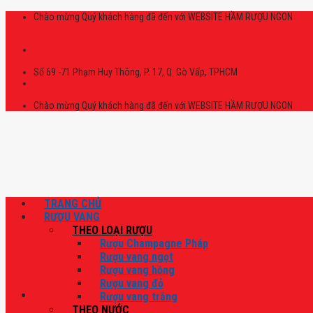
Skip
Chào mừng Quý khách hàng đã đến với WEBSITE HẦM RƯỢU NGON
to
content
Số 69 -71 Phạm Huy Thông, P. 17, Q. Gò Vấp, TPHCM
Chào mừng Quý khách hàng đã đến với WEBSITE HẦM RƯỢU NGON
TRANG CHỦ
RƯỢU VANG
THEO LOẠI RƯỢU
Rượu Champagne Pháp
Rượu vang ngọt
Rượu vang hồng
Rượu vang đỏ
Rượu vang trắng
THEO NƯỚC