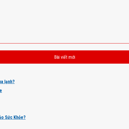
Bài viết mới
a lạnh?
ỏe
ảo Sức Khỏe?