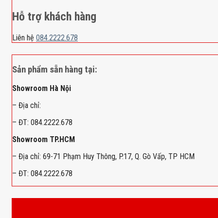
Hỗ trợ khách hàng
Liên hệ
084.2222.678
Sản phẩm sẵn hàng tại:
Showroom Hà Nội
– Địa chỉ:
– ĐT: 084.2222.678
Showroom TP.HCM
– Địa chỉ: 69-71 Phạm Huy Thông, P.17, Q. Gò Vấp, TP HCM
– ĐT: 084.2222.678