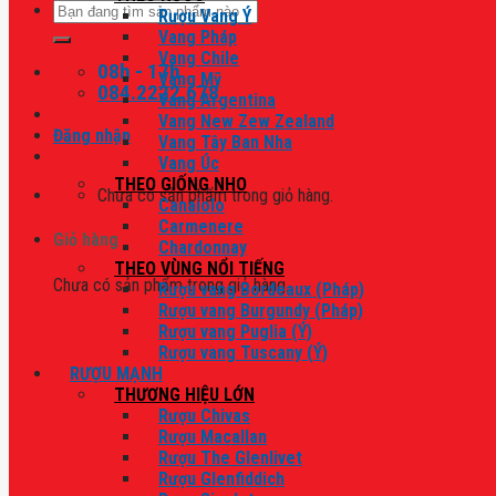
Tìm
Rượu Vang Ý
kiếm:
Vang Pháp
Vang Chile
08h - 17h
Vang Mỹ
084.2222.678
Vang Argentina
Vang New Zew Zealand
Đăng nhập
Vang Tây Ban Nha
Vang Úc
THEO GIỐNG NHO
Chưa có sản phẩm trong giỏ hàng.
Canaiolo
Carmenere
Giỏ hàng
Chardonnay
THEO VÙNG NỔI TIẾNG
Chưa có sản phẩm trong giỏ hàng.
Rượu vang Bordeaux (Pháp)
Rượu vang Burgundy (Pháp)
Rượu vang Puglia (Ý)
Rượu vang Tuscany (Ý)
RƯỢU MẠNH
THƯƠNG HIỆU LỚN
Rượu Chivas
Rượu Macallan
Rượu The Glenlivet
Rượu Glenfiddich