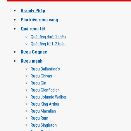
Brandy Pháp
Phụ kiện rượu vang
Quà rượu tết
Quà tặng dưới 1 triệu
Quà tặng từ 1-2 triệu
Rượu Cognac
Rượu mạnh
Rượu Ballantine's
Rượu Chivas
Rượu Gin
Rượu Glenfiddich
Rượu Johnnie Walker
Rượu King Arthur
Rượu Macallan
Rượu Rum
Rượu Singleton