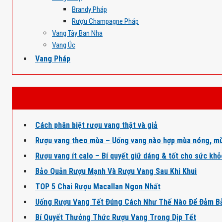
Brandy Pháp
Rượu Champagne Pháp
Vang Tây Ban Nha
Vang Úc
Vang Pháp
Cách phân biệt rượu vang thật và giả
Rượu vang theo mùa – Uống vang nào hợp mùa nóng, mù
Rượu vang ít calo – Bí quyết giữ dáng & tốt cho sức kh
Bảo Quản Rượu Mạnh Và Rượu Vang Sau Khi Khui
TOP 5 Chai Rượu Macallan Ngon Nhất
Uống Rượu Vang Tết Đúng Cách Như Thế Nào Để Đảm B
Bí Quyết Thưởng Thức Rượu Vang Trong Dịp Tết