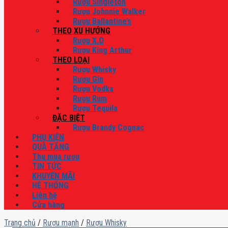
Rượu Singleton
Rượu Johnnie Walker
Rượu Ballantine’s
THEO XU HƯỚNG
Rượu X.O
Rượu King Arthur
THEO LOẠI
Rượu Whisky
Rượu Gin
Rượu Vodka
Rượu Rum
Rượu Tequila
ĐẶC BIỆT
Rượu Brandy Cognac
PHỤ KIỆN
QUÀ TẶNG
Thu mua rượu
TIN TỨC
KHUYẾN MÃI
HỆ THỐNG
Liên hệ
Cửa hàng
Trang chủ
/
Rượu mạnh
/
Rượu Whisky