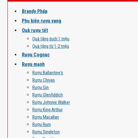
Brandy Pháp
Phụ kiện rượu vang
Quà rượu tết
Quà tặng dưới 1 triệu
Quà tặng từ 1-2 triệu
Rượu Cognac
Rượu mạnh
Rượu Ballantine's
Rượu Chivas
Rượu Gin
Rượu Glenfiddich
Rượu Johnnie Walker
Rượu King Arthur
Rượu Macallan
Rượu Rum
Rượu Singleton