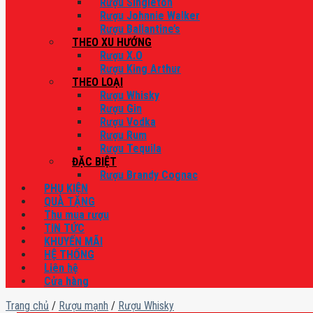
Rượu Singleton
Rượu Johnnie Walker
Rượu Ballantine’s
THEO XU HƯỚNG
Rượu X.O
Rượu King Arthur
THEO LOẠI
Rượu Whisky
Rượu Gin
Rượu Vodka
Rượu Rum
Rượu Tequila
ĐẶC BIỆT
Rượu Brandy Cognac
PHỤ KIỆN
QUÀ TẶNG
Thu mua rượu
TIN TỨC
KHUYẾN MÃI
HỆ THỐNG
Liên hệ
Cửa hàng
Trang chủ
/
Rượu mạnh
/
Rượu Whisky