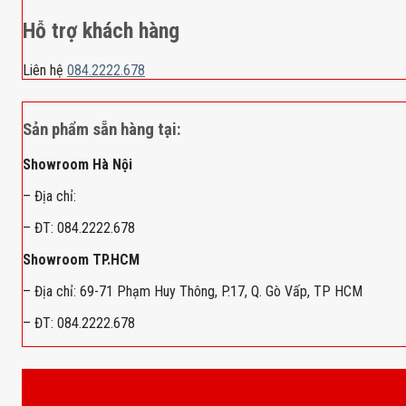
Hỗ trợ khách hàng
Liên hệ
084.2222.678
Sản phẩm sẵn hàng tại:
Showroom Hà Nội
– Địa chỉ:
– ĐT: 084.2222.678
Showroom TP.HCM
– Địa chỉ: 69-71 Phạm Huy Thông, P.17, Q. Gò Vấp, TP HCM
– ĐT: 084.2222.678