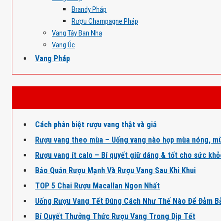
Brandy Pháp
Rượu Champagne Pháp
Vang Tây Ban Nha
Vang Úc
Vang Pháp
Cách phân biệt rượu vang thật và giả
Rượu vang theo mùa – Uống vang nào hợp mùa nóng, mù
Rượu vang ít calo – Bí quyết giữ dáng & tốt cho sức kh
Bảo Quản Rượu Mạnh Và Rượu Vang Sau Khi Khui
TOP 5 Chai Rượu Macallan Ngon Nhất
Uống Rượu Vang Tết Đúng Cách Như Thế Nào Để Đảm B
Bí Quyết Thưởng Thức Rượu Vang Trong Dịp Tết