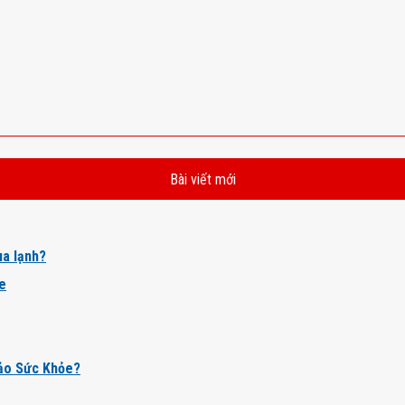
Bài viết mới
a lạnh?
ỏe
ảo Sức Khỏe?