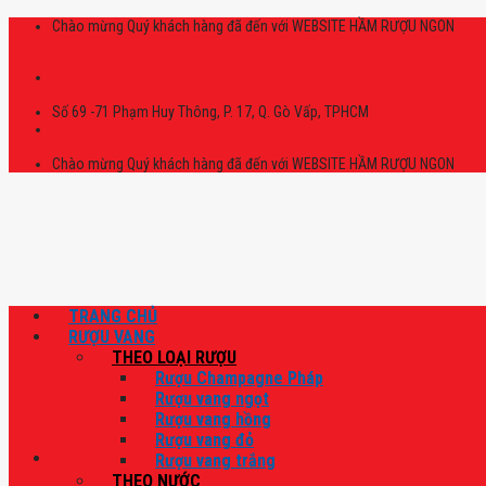
Skip
Chào mừng Quý khách hàng đã đến với WEBSITE HẦM RƯỢU NGON
to
content
Số 69 -71 Phạm Huy Thông, P. 17, Q. Gò Vấp, TPHCM
Chào mừng Quý khách hàng đã đến với WEBSITE HẦM RƯỢU NGON
TRANG CHỦ
RƯỢU VANG
THEO LOẠI RƯỢU
Rượu Champagne Pháp
Rượu vang ngọt
Rượu vang hồng
Rượu vang đỏ
Rượu vang trắng
THEO NƯỚC