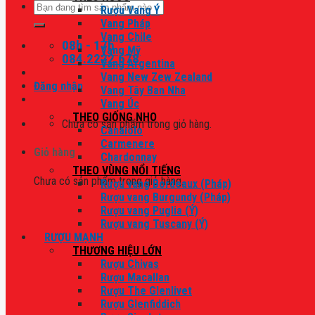
Tìm
Rượu Vang Ý
kiếm:
Vang Pháp
Vang Chile
08h - 17h
Vang Mỹ
084.2222.678
Vang Argentina
Vang New Zew Zealand
Đăng nhập
Vang Tây Ban Nha
Vang Úc
THEO GIỐNG NHO
Chưa có sản phẩm trong giỏ hàng.
Canaiolo
Carmenere
Giỏ hàng
Chardonnay
THEO VÙNG NỔI TIẾNG
Chưa có sản phẩm trong giỏ hàng.
Rượu vang Bordeaux (Pháp)
Rượu vang Burgundy (Pháp)
Rượu vang Puglia (Ý)
Rượu vang Tuscany (Ý)
RƯỢU MẠNH
THƯƠNG HIỆU LỚN
Rượu Chivas
Rượu Macallan
Rượu The Glenlivet
Rượu Glenfiddich