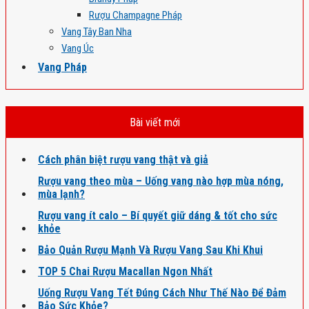
Rượu Champagne Pháp
Vang Tây Ban Nha
Vang Úc
Vang Pháp
Bài viết mới
Cách phân biệt rượu vang thật và giả
Rượu vang theo mùa – Uống vang nào hợp mùa nóng,
mùa lạnh?
Rượu vang ít calo – Bí quyết giữ dáng & tốt cho sức
khỏe
Bảo Quản Rượu Mạnh Và Rượu Vang Sau Khi Khui
TOP 5 Chai Rượu Macallan Ngon Nhất
Uống Rượu Vang Tết Đúng Cách Như Thế Nào Để Đảm
Bảo Sức Khỏe?