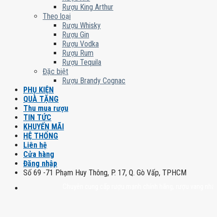
Rượu King Arthur
Theo loại
Rượu Whisky
Rượu Gin
Rượu Vodka
Rượu Rum
Rượu Tequila
Đặc biệt
Rượu Brandy Cognac
PHỤ KIỆN
QUÀ TẶNG
Thu mua rượu
TIN TỨC
KHUYẾN MÃI
HỆ THỐNG
Liên hệ
Cửa hàng
Đăng nhập
Số 69 -71 Phạm Huy Thông, P. 17, Q. Gò Vấp, TPHCM
Chuyên cung cấp rượu mạnh chính hãng, rượu vang nhập khẩu ca