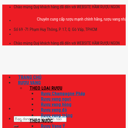
Skip
Chào mừng Quý khách hàng đã đến với WEBSITE HẦM RƯỢU NGON
to
content
Chuyên cung cấp rượu mạnh chính hãng, rượu vang nhập khẩu ca
Số 69 -71 Phạm Huy Thông, P. 17, Q. Gò Vấp, TPHCM
Chào mừng Quý khách hàng đã đến với WEBSITE HẦM RƯỢU NGON
TRANG CHỦ
RƯỢU VANG
THEO LOẠI RƯỢU
Rượu Champagne Pháp
Rượu vang ngọt
Rượu vang hồng
Rượu vang đỏ
Rượu vang trắng
Tìm
THEO NƯỚC
kiếm:
Rượu Vang Ý