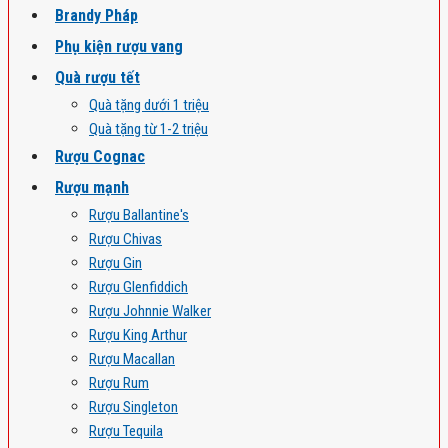
Brandy Pháp
Phụ kiện rượu vang
Quà rượu tết
Quà tặng dưới 1 triệu
Quà tặng từ 1-2 triệu
Rượu Cognac
Rượu mạnh
Rượu Ballantine's
Rượu Chivas
Rượu Gin
Rượu Glenfiddich
Rượu Johnnie Walker
Rượu King Arthur
Rượu Macallan
Rượu Rum
Rượu Singleton
Rượu Tequila