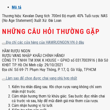
Mô tả
Thương hiệu: Kavalan Dung tích: 700ml Độ mạnh: 40% Tuổi rượu: NAS
(No Age Statement) Xuất Xứ: Đài Loan
NHỮNG CÂU HỎI THƯỜNG GẶP
Địa chỉ các cửa hàng của HAMRUONGON.VN ở đâu
HẦM RƯỢU NGON
RƯỢU VANG NHẬP KHẨU CHÍNH HÃNG!
CÔNG TY TNHH TM XNK K HOUSE – GPKD số 0317003916 | Bởi Sở
KHĐT TP. Hồ Chí Minh cấp: 29/10/2021
Địa chỉ: Số 69-71 Phạm Huy Thông, P. 17, Q. Gò Vấp, TPHCM
Làm sao để chọn được chai vang phù hợp nhất
Kiểm tra nhãn đằng sau. Khi chọn rượu vang không chỉ xem
nhãn mặt trước.
Cảm nhận hương thơm từ khứu giác. Sau bước đọc nhãn chai
cả trước và sau, hãy để mũi đánh giá mùi thơm của rượu.
Cảm nhận hương vị từ lưỡi.