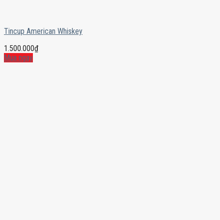
Tincup American Whiskey
1.500.000
₫
Mua ngay