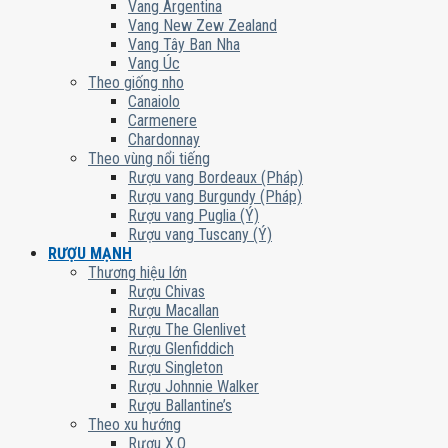
Vang Argentina
Vang New Zew Zealand
Vang Tây Ban Nha
Vang Úc
Theo giống nho
Canaiolo
Carmenere
Chardonnay
Theo vùng nổi tiếng
Rượu vang Bordeaux (Pháp)
Rượu vang Burgundy (Pháp)
Rượu vang Puglia (Ý)
Rượu vang Tuscany (Ý)
RƯỢU MẠNH
Thương hiệu lớn
Rượu Chivas
Rượu Macallan
Rượu The Glenlivet
Rượu Glenfiddich
Rượu Singleton
Rượu Johnnie Walker
Rượu Ballantine’s
Theo xu hướng
Rượu X.O