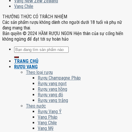
Vang New Zew Zealand
Vang Chile
THƯỞNG THỨC CÓ TRÁCH NHIỆM
Các sản phẩm rượu không dành cho người dưới 18 tuổi và phụ nữ
đang mang thai.
Bản quyền © 2024 HẦM RƯỢU NGON Hiện thân của sự cống hiến
không ngừng để đạt tới sự hoàn hảo
Tìm
kiếm:
TRANG CHỦ
RƯỢU VANG
Theo loại rượu
Rượu Champagne Pháp
Rượu vang ngọt
Rượu vang hồng
Rượu vang đỏ
Rượu vang trắng
Theo nước
Rượu Vang Ý
Vang Pháp
Vang Chile
Vang Mỹ