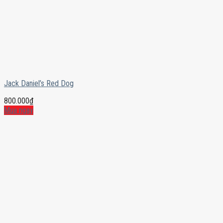
Jack Daniel’s Red Dog
800.000
₫
Mua ngay