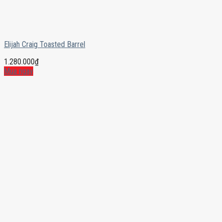
Elijah Craig Toasted Barrel
1.280.000
₫
Mua ngay