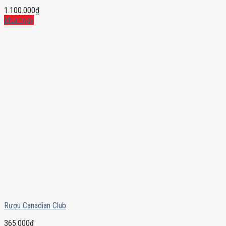
1.100.000
₫
Mua ngay
Rượu Canadian Club
365.000
₫