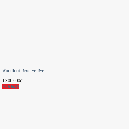
Woodford Reserve Rye
1.800.000
₫
Mua ngay