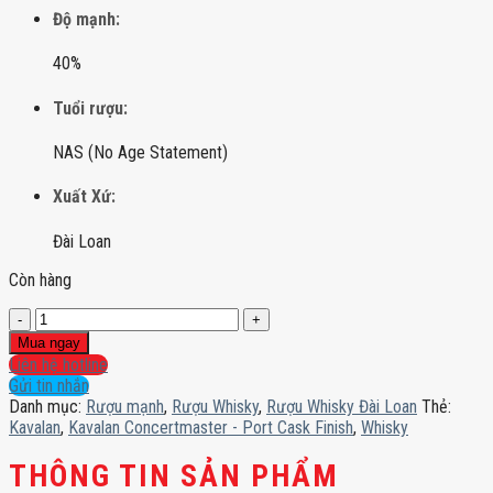
Độ mạnh:
40%
Tuổi rượu:
NAS (No Age Statement)
Xuất Xứ:
Đài Loan
Còn hàng
Kavalan
Concertmaster
Mua ngay
-
Liên hệ hotline
Port
Gửi tin nhắn
Cask
Danh mục:
Rượu mạnh
,
Rượu Whisky
,
Rượu Whisky Đài Loan
Thẻ:
Finish
Kavalan
,
Kavalan Concertmaster - Port Cask Finish
,
Whisky
số
lượng
THÔNG TIN SẢN PHẨM