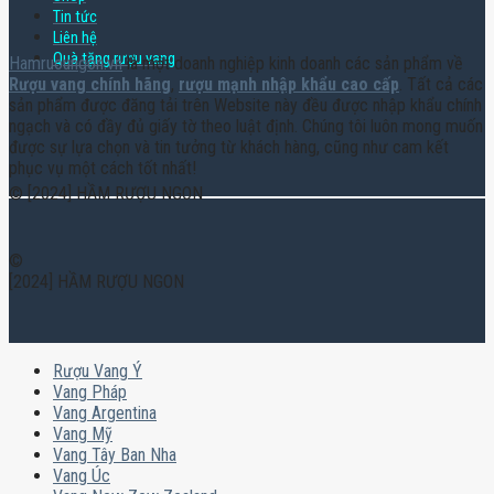
Tin tức
Liên hệ
Quà tặng rượu vang
Hamruoungon.vn
là một doanh nghiệp kinh doanh các sản phẩm về
Rượu vang chính hãng
,
rượu mạnh nhập khẩu cao cấp
. Tất cả các
sản phẩm được đăng tải trên Website này đều được nhập khẩu chính
ngạch và có đầy đủ giấy tờ theo luật định. Chúng tôi luôn mong muốn
được sự lựa chọn và tin tưởng từ khách hàng, cũng như cam kết
phục vụ một cách tốt nhất!
© [2024] HẦM RƯỢU NGON
©
[2024] HẦM RƯỢU NGON
Rượu Vang Ý
Vang Pháp
Vang Argentina
Vang Mỹ
Vang Tây Ban Nha
Vang Úc