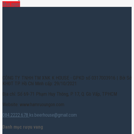
Mua ngay
CÔNG TY TNHH TM XNK K HOUSE - GPKD số 0317003916 | Bởi Sở
KHĐT TP. Hồ Chí Minh cấp: 29/10/2021
Địa chỉ: Số 69-71 Phạm Huy Thông, P. 17, Q. Gò Vấp, TPHCM
Website: www.hamruoungon.com
084.2222.678
ks.beerhouse@gmail.com
Danh mục rượu vang