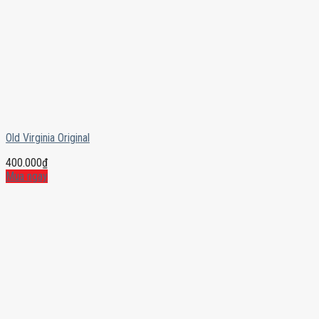
Old Virginia Original
400.000
₫
Mua ngay