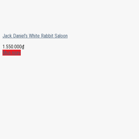
Jack Daniel’s White Rabbit Saloon
1.550.000
₫
Mua ngay