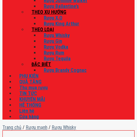
Rượu Johnnie Walker
Rượu Ballantine’s
THEO XU HƯỚNG
Rượu X.O
Rượu King Arthur
THEO LOẠI
Rượu Whisky
Rượu Gin
Rượu Vodka
Rượu Rum
Rượu Tequila
ĐẶC BIỆT
Rượu Brandy Cognac
PHỤ KIỆN
QUÀ TẶNG
Thu mua rượu
TIN TỨC
KHUYẾN MÃI
HỆ THỐNG
Liên hệ
Cửa hàng
Trang chủ
/
Rượu mạnh
/
Rượu Whisky