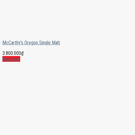
McCarthy’s Oregon Single Malt
3.800.000
₫
Mua ngay