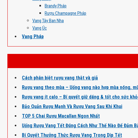
Brandy Pháp
Rượu Champagne Pháp
Vang Tây Ban Nha
Vang Úc
Vang Pháp
Cách phân biệt rượu vang thật và giả
Rượu vang theo mùa – Uống vang nào hợp mùa nóng, mù
Rượu vang ít calo – Bí quyết giữ dáng & tốt cho sức kh
Bảo Quản Rượu Mạnh Và Rượu Vang Sau Khi Khui
TOP 5 Chai Rượu Macallan Ngon Nhất
Uống Rượu Vang Tết Đúng Cách Như Thế Nào Để Đảm B
Bí Quyết Thưởng Thức Rượu Vang Trong Dịp Tết