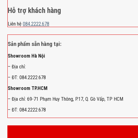
Hỗ trợ khách hàng
Liên hệ
084.2222.678
Sản phẩm sẵn hàng tại:
Showroom Hà Nội
– Địa chỉ:
– ĐT: 084.2222.678
Showroom TP.HCM
– Địa chỉ: 69-71 Phạm Huy Thông, P.17, Q. Gò Vấp, TP HCM
– ĐT: 084.2222.678