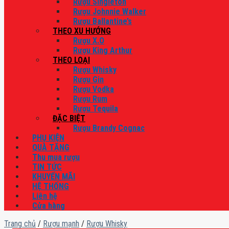
Rượu Singleton
Rượu Johnnie Walker
Rượu Ballantine’s
THEO XU HƯỚNG
Rượu X.O
Rượu King Arthur
THEO LOẠI
Rượu Whisky
Rượu Gin
Rượu Vodka
Rượu Rum
Rượu Tequila
ĐẶC BIỆT
Rượu Brandy Cognac
PHỤ KIỆN
QUÀ TẶNG
Thu mua rượu
TIN TỨC
KHUYẾN MÃI
HỆ THỐNG
Liên hệ
Cửa hàng
Trang chủ
/
Rượu mạnh
/
Rượu Whisky