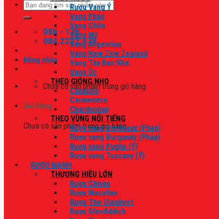
Tìm
Rượu Vang Ý
kiếm:
Vang Pháp
Vang Chile
08h - 17h
Vang Mỹ
084.2222.678
Vang Argentina
Vang New Zew Zealand
Đăng nhập
Vang Tây Ban Nha
Vang Úc
THEO GIỐNG NHO
Chưa có sản phẩm trong giỏ hàng.
Canaiolo
Carmenere
Giỏ hàng
Chardonnay
THEO VÙNG NỔI TIẾNG
Chưa có sản phẩm trong giỏ hàng.
Rượu vang Bordeaux (Pháp)
Rượu vang Burgundy (Pháp)
Rượu vang Puglia (Ý)
Rượu vang Tuscany (Ý)
RƯỢU MẠNH
THƯƠNG HIỆU LỚN
Rượu Chivas
Rượu Macallan
Rượu The Glenlivet
Rượu Glenfiddich