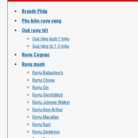
Brandy Pháp
Phụ kiện rượu vang
Quà rượu tết
Quà tặng dưới 1 triệu
Quà tặng từ 1-2 triệu
Rượu Cognac
Rượu mạnh
Rượu Ballantine's
Rượu Chivas
Rượu Gin
Rượu Glenfiddich
Rượu Johnnie Walker
Rượu King Arthur
Rượu Macallan
Rượu Rum
Rượu Singleton