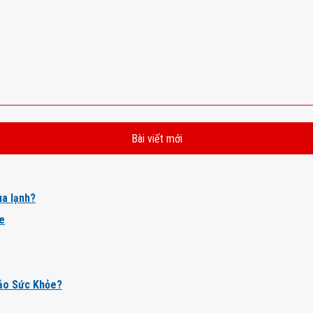
Bài viết mới
a lạnh?
ỏe
ảo Sức Khỏe?