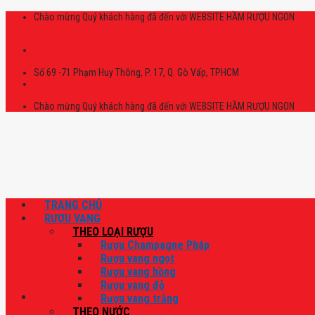
Skip
Chào mừng Quý khách hàng đã đến với WEBSITE HẦM RƯỢU NGON
to
content
Số 69 -71 Phạm Huy Thông, P. 17, Q. Gò Vấp, TPHCM
Chào mừng Quý khách hàng đã đến với WEBSITE HẦM RƯỢU NGON
TRANG CHỦ
RƯỢU VANG
THEO LOẠI RƯỢU
Rượu Champagne Pháp
Rượu vang ngọt
Rượu vang hồng
Rượu vang đỏ
Rượu vang trắng
THEO NƯỚC