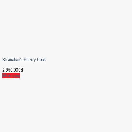
Stranahan’s Sherry Cask
2.850.000
₫
Mua ngay