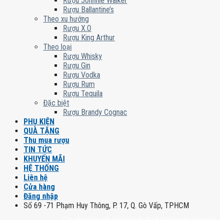
Rượu Johnnie Walker
Rượu Ballantine’s
Theo xu hướng
Rượu X.O
Rượu King Arthur
Theo loại
Rượu Whisky
Rượu Gin
Rượu Vodka
Rượu Rum
Rượu Tequila
Đặc biệt
Rượu Brandy Cognac
PHỤ KIỆN
QUÀ TẶNG
Thu mua rượu
TIN TỨC
KHUYẾN MÃI
HỆ THỐNG
Liên hệ
Cửa hàng
Đăng nhập
Số 69 -71 Phạm Huy Thông, P. 17, Q. Gò Vấp, TPHCM
Chuyên cung cấp rượu mạnh chính hãng, rượu vang nhập khẩu ca