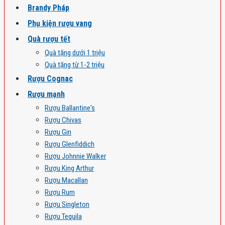
Brandy Pháp
Phụ kiện rượu vang
Quà rượu tết
Quà tặng dưới 1 triệu
Quà tặng từ 1-2 triệu
Rượu Cognac
Rượu mạnh
Rượu Ballantine's
Rượu Chivas
Rượu Gin
Rượu Glenfiddich
Rượu Johnnie Walker
Rượu King Arthur
Rượu Macallan
Rượu Rum
Rượu Singleton
Rượu Tequila