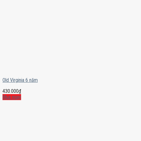
Old Virginia 6 năm
430.000
₫
Mua ngay