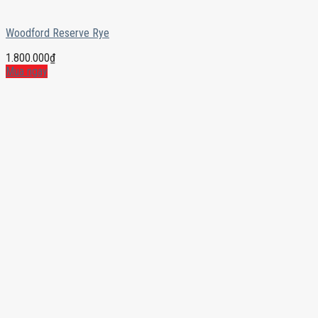
Woodford Reserve Rye
1.800.000
₫
Mua ngay