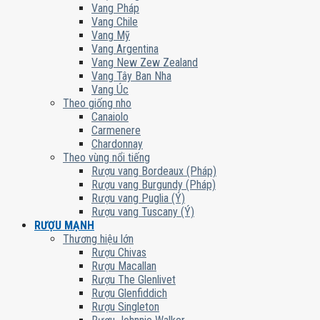
Vang Pháp
Vang Chile
Vang Mỹ
Vang Argentina
Vang New Zew Zealand
Vang Tây Ban Nha
Vang Úc
Theo giống nho
Canaiolo
Carmenere
Chardonnay
Theo vùng nổi tiếng
Rượu vang Bordeaux (Pháp)
Rượu vang Burgundy (Pháp)
Rượu vang Puglia (Ý)
Rượu vang Tuscany (Ý)
RƯỢU MẠNH
Thương hiệu lớn
Rượu Chivas
Rượu Macallan
Rượu The Glenlivet
Rượu Glenfiddich
Rượu Singleton