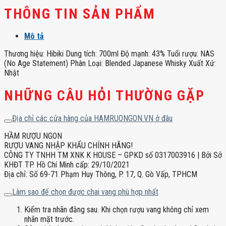
THÔNG TIN SẢN PHẨM
Mô tả
Thương hiệu: Hibiki Dung tích: 700ml Độ mạnh: 43% Tuổi rượu: NAS
(No Age Statement) Phân Loại: Blended Japanese Whisky Xuất Xứ:
Nhật
NHỮNG CÂU HỎI THƯỜNG GẶP
Địa chỉ các cửa hàng của HAMRUONGON.VN ở đâu
HẦM RƯỢU NGON
RƯỢU VANG NHẬP KHẨU CHÍNH HÃNG!
CÔNG TY TNHH TM XNK K HOUSE – GPKD số 0317003916 | Bởi Sở
KHĐT TP. Hồ Chí Minh cấp: 29/10/2021
Địa chỉ: Số 69-71 Phạm Huy Thông, P. 17, Q. Gò Vấp, TPHCM
Làm sao để chọn được chai vang phù hợp nhất
Kiểm tra nhãn đằng sau. Khi chọn rượu vang không chỉ xem
nhãn mặt trước.