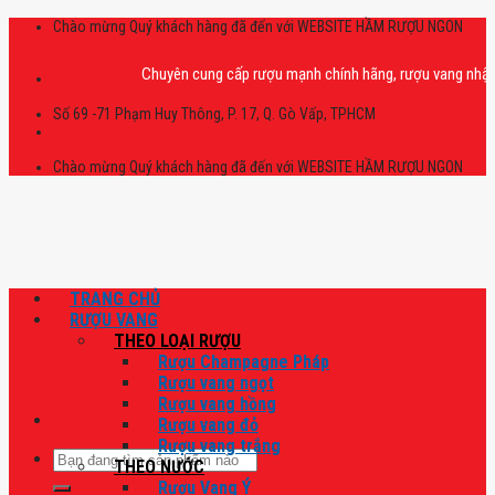
Skip
Chào mừng Quý khách hàng đã đến với WEBSITE HẦM RƯỢU NGON
to
content
Chuyên cung cấp rượu mạnh chính hãng, rượu vang nhập khẩu ca
Số 69 -71 Phạm Huy Thông, P. 17, Q. Gò Vấp, TPHCM
Chào mừng Quý khách hàng đã đến với WEBSITE HẦM RƯỢU NGON
TRANG CHỦ
RƯỢU VANG
THEO LOẠI RƯỢU
Rượu Champagne Pháp
Rượu vang ngọt
Rượu vang hồng
Rượu vang đỏ
Rượu vang trắng
Tìm
THEO NƯỚC
kiếm:
Rượu Vang Ý