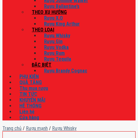
Rượu Johnnie Walker
Rượu Ballantine’s
THEO XU HƯỚNG
Rượu X.O
Rượu King Arthur
THEO LOẠI
Rượu Whisky
Rượu Gin
Rượu Vodka
Rượu Rum
Rượu Tequila
ĐẶC BIỆT
Rượu Brandy Cognac
PHỤ KIỆN
QUÀ TẶNG
Thu mua rượu
TIN TỨC
KHUYẾN MÃI
HỆ THỐNG
Liên hệ
Cửa hàng
Trang chủ
/
Rượu mạnh
/
Rượu Whisky