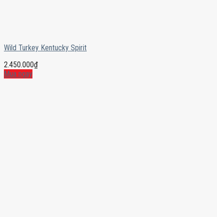
Wild Turkey Kentucky Spirit
2.450.000
₫
Mua ngay