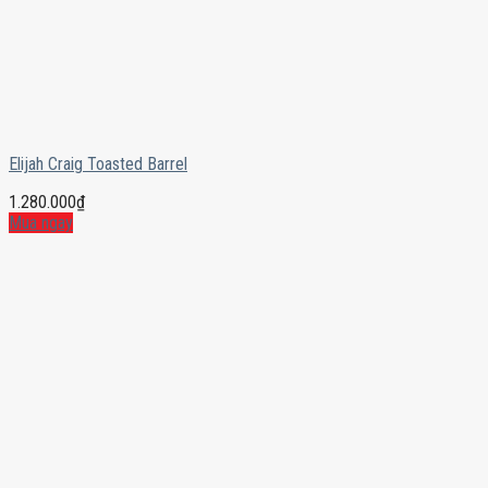
Elijah Craig Toasted Barrel
1.280.000
₫
Mua ngay