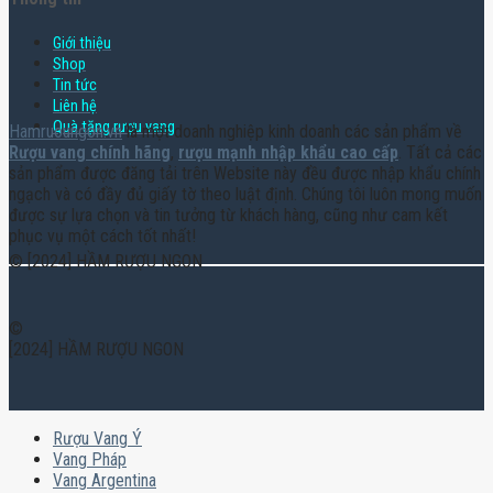
Giới thiệu
Shop
Tin tức
Liên hệ
Quà tặng rượu vang
Hamruoungon.vn
là một doanh nghiệp kinh doanh các sản phẩm về
Rượu vang chính hãng
,
rượu mạnh nhập khẩu cao cấp
. Tất cả các
sản phẩm được đăng tải trên Website này đều được nhập khẩu chính
ngạch và có đầy đủ giấy tờ theo luật định. Chúng tôi luôn mong muốn
được sự lựa chọn và tin tưởng từ khách hàng, cũng như cam kết
phục vụ một cách tốt nhất!
© [2024] HẦM RƯỢU NGON
©
[2024] HẦM RƯỢU NGON
Rượu Vang Ý
Vang Pháp
Vang Argentina