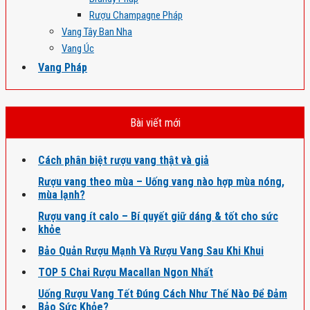
Rượu Champagne Pháp
Vang Tây Ban Nha
Vang Úc
Vang Pháp
Bài viết mới
Cách phân biệt rượu vang thật và giả
Rượu vang theo mùa – Uống vang nào hợp mùa nóng,
mùa lạnh?
Rượu vang ít calo – Bí quyết giữ dáng & tốt cho sức
khỏe
Bảo Quản Rượu Mạnh Và Rượu Vang Sau Khi Khui
TOP 5 Chai Rượu Macallan Ngon Nhất
Uống Rượu Vang Tết Đúng Cách Như Thế Nào Để Đảm
Bảo Sức Khỏe?