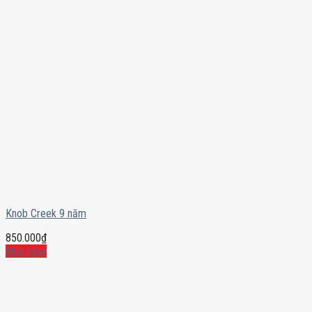
Knob Creek 9 năm
850.000
₫
Mua ngay