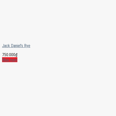
Jack Daniel’s Rye
750.000
₫
Mua ngay