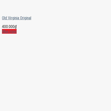
Old Virginia Original
400.000
₫
Mua ngay