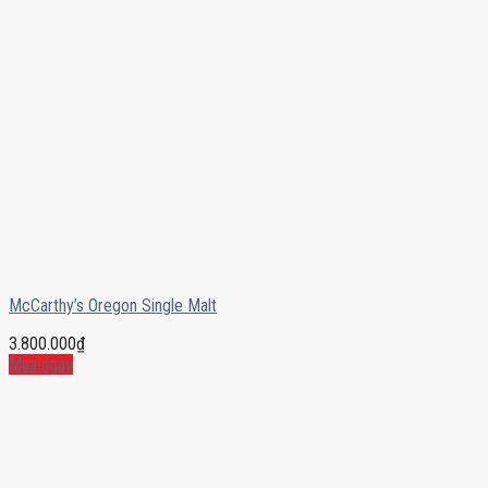
McCarthy’s Oregon Single Malt
3.800.000
₫
Mua ngay