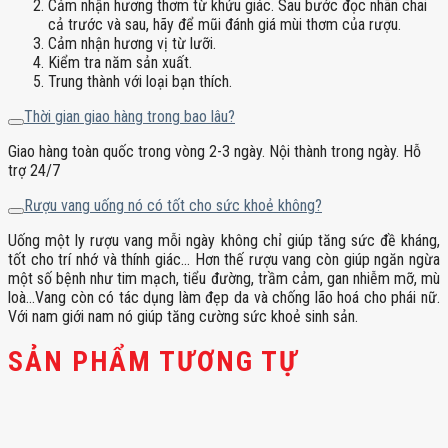
Cảm nhận hương thơm từ khứu giác. Sau bước đọc nhãn chai
cả trước và sau, hãy để mũi đánh giá mùi thơm của rượu.
Cảm nhận hương vị từ lưỡi.
Kiểm tra năm sản xuất.
Trung thành với loại bạn thích.
Thời gian giao hàng trong bao lâu?
Giao hàng toàn quốc trong vòng 2-3 ngày. Nội thành trong ngày. Hỗ
trợ 24/7
Rượu vang uống nó có tốt cho sức khoẻ không?
Uống một ly rượu vang mỗi ngày không chỉ giúp tăng sức đề kháng,
tốt cho trí nhớ và thính giác… Hơn thế rượu vang còn giúp ngăn ngừa
một số bệnh như tim mạch, tiểu đường, trầm cảm, gan nhiễm mỡ, mù
loà…Vang còn có tác dụng làm đẹp da và chống lão hoá cho phái nữ.
Với nam giới nam nó giúp tăng cường sức khoẻ sinh sản.
SẢN PHẨM TƯƠNG TỰ