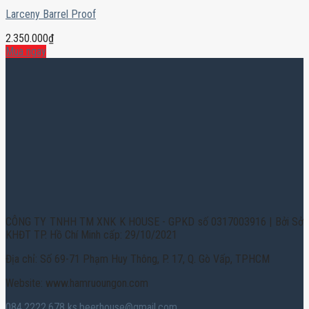
Larceny Barrel Proof
2.350.000
₫
Mua ngay
CÔNG TY TNHH TM XNK K HOUSE - GPKD số 0317003916 | Bởi Sở
KHĐT TP. Hồ Chí Minh cấp: 29/10/2021
Địa chỉ: Số 69-71 Phạm Huy Thông, P. 17, Q. Gò Vấp, TPHCM
Website: www.hamruoungon.com
084.2222.678
ks.beerhouse@gmail.com