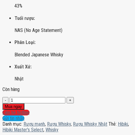
43%
Tuổi rượu:
NAS (No Age Statement)
Phân Loại:
Blended Japanese Whisky
Xuất Xứ:
Nhật
Còn hàng
Hibiki
Master's
Mua ngay
Select
Liên hệ hotline
số
Gửi tin nhắn
lượng
Danh mục:
Rượu mạnh
,
Rượu Whisky
,
Rượu Whisky Nhật
Thẻ:
Hibiki
,
Hibiki Master's Select
,
Whisky