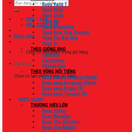
Tìm
Rượu Vang Ý
kiếm:
Vang Pháp
Vang Chile
08h - 17h
Vang Mỹ
084.2222.678
Vang Argentina
Vang New Zew Zealand
Đăng nhập
Vang Tây Ban Nha
Vang Úc
THEO GIỐNG NHO
Chưa có sản phẩm trong giỏ hàng.
Canaiolo
Carmenere
Giỏ hàng
Chardonnay
THEO VÙNG NỔI TIẾNG
Chưa có sản phẩm trong giỏ hàng.
Rượu vang Bordeaux (Pháp)
Rượu vang Burgundy (Pháp)
Rượu vang Puglia (Ý)
Rượu vang Tuscany (Ý)
RƯỢU MẠNH
THƯƠNG HIỆU LỚN
Rượu Chivas
Rượu Macallan
Rượu The Glenlivet
Rượu Glenfiddich