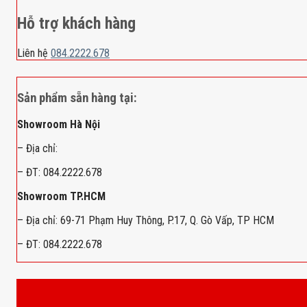
Hỗ trợ khách hàng
Liên hệ
084.2222.678
Sản phẩm sẵn hàng tại:
Showroom Hà Nội
– Địa chỉ:
– ĐT: 084.2222.678
Showroom TP.HCM
– Địa chỉ: 69-71 Phạm Huy Thông, P.17, Q. Gò Vấp, TP HCM
– ĐT: 084.2222.678