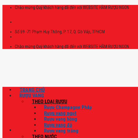
Skip
Chào mừng Quý khách hàng đã đến với WEBSITE HẦM RƯỢU NGON
to
content
Số 69 -71 Phạm Huy Thông, P. 17, Q. Gò Vấp, TPHCM
Chào mừng Quý khách hàng đã đến với WEBSITE HẦM RƯỢU NGON
TRANG CHỦ
RƯỢU VANG
THEO LOẠI RƯỢU
Rượu Champagne Pháp
Rượu vang ngọt
Rượu vang hồng
Rượu vang đỏ
Rượu vang trắng
THEO NƯỚC