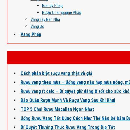
Brandy Pháp
Rượu Champagne Pháp
Vang Tây Ban Nha
Vang Úc
Vang Pháp
Cách phân biệt rượu vang thật và giả
Rượu vang theo mùa – Uống vang nào hợp mùa nóng, mù
Rượu vang ít calo – Bí quyết giữ dáng & tốt cho sức kh
Bảo Quản Rượu Mạnh Và Rượu Vang Sau Khi Khui
TOP 5 Chai Rượu Macallan Ngon Nhất
Uống Rượu Vang Tết Đúng Cách Như Thế Nào Để Đảm B
Bí Quyết Thưởng Thức Rượu Vang Trong Dịp Tết