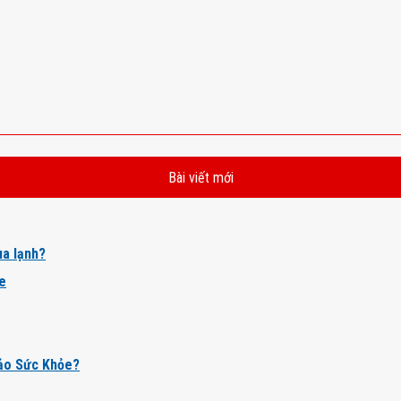
Bài viết mới
a lạnh?
ỏe
ảo Sức Khỏe?