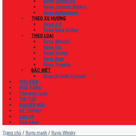
Rượu Singleton
Rượu Johnnie Walker
Rượu Ballantine’s
THEO XU HƯỚNG
Rượu X.O
Rượu King Arthur
THEO LOẠI
Rượu Whisky
Rượu Gin
Rượu Vodka
Rượu Rum
Rượu Tequila
ĐẶC BIỆT
Rượu Brandy Cognac
PHỤ KIỆN
QUÀ TẶNG
Thu mua rượu
TIN TỨC
KHUYẾN MÃI
HỆ THỐNG
Liên hệ
Cửa hàng
Trang chủ
/
Rượu mạnh
/
Rượu Whisky