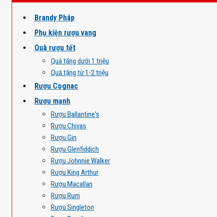
Brandy Pháp
Phụ kiện rượu vang
Quà rượu tết
Quà tặng dưới 1 triệu
Quà tặng từ 1-2 triệu
Rượu Cognac
Rượu mạnh
Rượu Ballantine's
Rượu Chivas
Rượu Gin
Rượu Glenfiddich
Rượu Johnnie Walker
Rượu King Arthur
Rượu Macallan
Rượu Rum
Rượu Singleton