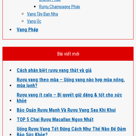
Rượu Champagne Pháp
Vang Tây Ban Nha
Vang Úc
Vang Pháp
Bài viết mới
Cách phân biệt rượu vang thật và giả
Rượu vang theo mùa – Uống vang nào hợp mùa nóng,
mùa lạnh?
Rượu vang ít calo – Bí quyết giữ dáng & tốt cho sức
khỏe
Bảo Quản Rượu Mạnh Và Rượu Vang Sau Khi Khui
TOP 5 Chai Rượu Macallan Ngon Nhất
Uống Rượu Vang Tết Đúng Cách Như Thế Nào Để Đảm
Bảo Sức Khỏe?