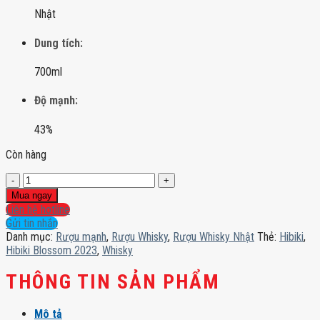
Nhật
Dung tích:
700ml
Độ mạnh:
43%
Còn hàng
Hibiki
Blossom
Mua ngay
2023
Liên hệ hotline
số
Gửi tin nhắn
lượng
Danh mục:
Rượu mạnh
,
Rượu Whisky
,
Rượu Whisky Nhật
Thẻ:
Hibiki
,
Hibiki Blossom 2023
,
Whisky
THÔNG TIN SẢN PHẨM
Mô tả