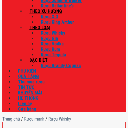
Rượu Johnnie Walker
Rượu Ballantine’s
THEO XU HƯỚNG
Rượu X.O
Rượu King Arthur
THEO LOẠI
Rượu Whisky
Rượu Gin
Rượu Vodka
Rượu Rum
Rượu Tequila
ĐẶC BIỆT
Rượu Brandy Cognac
PHỤ KIỆN
QUÀ TẶNG
Thu mua rượu
TIN TỨC
KHUYẾN MÃI
HỆ THỐNG
Liên hệ
Cửa hàng
Trang chủ
/
Rượu mạnh
/
Rượu Whisky