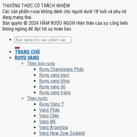
THƯỞNG THỨC CÓ TRÁCH NHIỆM
Các sản phẩm rượu không dành cho người dưới 18 tuổi và phụ nữ
đang mang thai.
Bản quyền © 2024 HẦM RƯỢU NGON Hiện thân của sự cống hiến
không ngừng để đạt tới sự hoàn hảo
Tìm
kiếm:
TRANG CHỦ
RƯỢU VANG
Theo loại rượu
Rượu Champagne Pháp
Rượu vang ngọt
Rượu vang hồng
Rượu vang đỏ
Rượu vang trắng
Theo nước
Rượu Vang Ý
Vang Pháp
Vang Chile
Vang Mỹ
Vang Argentina
Vang New Zew Zealand