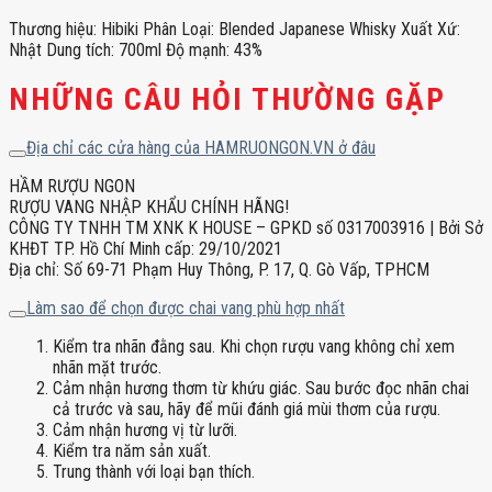
Thương hiệu: Hibiki Phân Loại: Blended Japanese Whisky Xuất Xứ:
Nhật Dung tích: 700ml Độ mạnh: 43%
NHỮNG CÂU HỎI THƯỜNG GẶP
Địa chỉ các cửa hàng của HAMRUONGON.VN ở đâu
HẦM RƯỢU NGON
RƯỢU VANG NHẬP KHẨU CHÍNH HÃNG!
CÔNG TY TNHH TM XNK K HOUSE – GPKD số 0317003916 | Bởi Sở
KHĐT TP. Hồ Chí Minh cấp: 29/10/2021
Địa chỉ: Số 69-71 Phạm Huy Thông, P. 17, Q. Gò Vấp, TPHCM
Làm sao để chọn được chai vang phù hợp nhất
Kiểm tra nhãn đằng sau. Khi chọn rượu vang không chỉ xem
nhãn mặt trước.
Cảm nhận hương thơm từ khứu giác. Sau bước đọc nhãn chai
cả trước và sau, hãy để mũi đánh giá mùi thơm của rượu.
Cảm nhận hương vị từ lưỡi.
Kiểm tra năm sản xuất.
Trung thành với loại bạn thích.