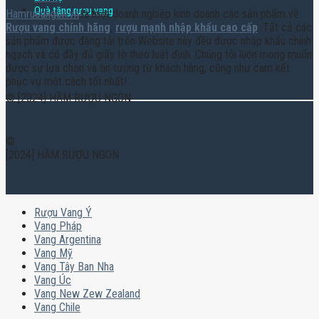
Quà tặng rượu vang
Hamruoungon.vn
là một doanh nghiệp kinh doanh các sản phẩm về
Rượu vang chính hãng
,
rượu mạnh nhập khẩu cao cấp
. Tất cả các
sản phẩm được đăng tải trên Website này đều được nhập khẩu chính
ngạch và có đầy đủ giấy tờ theo luật định. Chúng tôi luôn mong muốn
được sự lựa chọn và tin tưởng từ khách hàng, cũng như cam kết
phục vụ một cách tốt nhất!
© [2024] HẦM RƯỢU NGON
©
[2024] HẦM RƯỢU NGON
Rượu Vang Ý
Vang Pháp
Vang Argentina
Vang Mỹ
Vang Tây Ban Nha
Vang Úc
Vang New Zew Zealand
Vang Chile