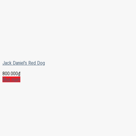
Jack Daniel’s Red Dog
800.000
₫
Mua ngay