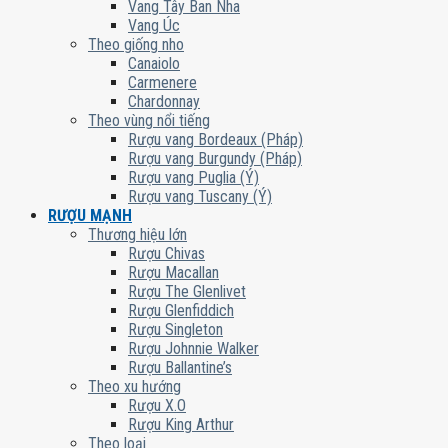
Vang Tây Ban Nha
Vang Úc
Theo giống nho
Canaiolo
Carmenere
Chardonnay
Theo vùng nổi tiếng
Rượu vang Bordeaux (Pháp)
Rượu vang Burgundy (Pháp)
Rượu vang Puglia (Ý)
Rượu vang Tuscany (Ý)
RƯỢU MẠNH
Thương hiệu lớn
Rượu Chivas
Rượu Macallan
Rượu The Glenlivet
Rượu Glenfiddich
Rượu Singleton
Rượu Johnnie Walker
Rượu Ballantine’s
Theo xu hướng
Rượu X.O
Rượu King Arthur
Theo loại