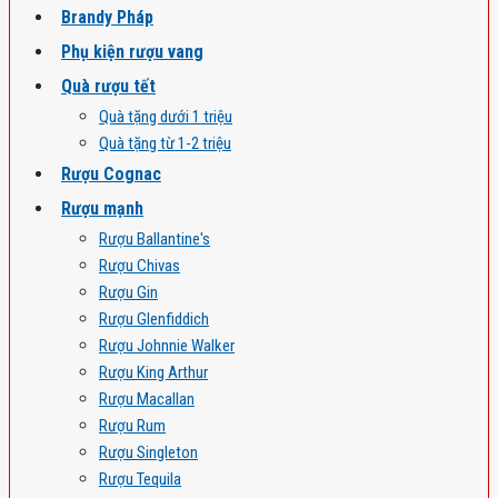
Brandy Pháp
Phụ kiện rượu vang
Quà rượu tết
Quà tặng dưới 1 triệu
Quà tặng từ 1-2 triệu
Rượu Cognac
Rượu mạnh
Rượu Ballantine's
Rượu Chivas
Rượu Gin
Rượu Glenfiddich
Rượu Johnnie Walker
Rượu King Arthur
Rượu Macallan
Rượu Rum
Rượu Singleton
Rượu Tequila