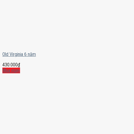
Old Virginia 6 năm
430.000
₫
Mua ngay