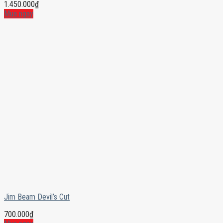
1.450.000
₫
Mua ngay
Jim Beam Devil’s Cut
700.000
₫