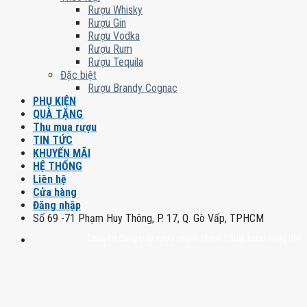
Rượu Whisky
Rượu Gin
Rượu Vodka
Rượu Rum
Rượu Tequila
Đặc biệt
Rượu Brandy Cognac
PHỤ KIỆN
QUÀ TẶNG
Thu mua rượu
TIN TỨC
KHUYẾN MÃI
HỆ THỐNG
Liên hệ
Cửa hàng
Đăng nhập
Số 69 -71 Phạm Huy Thông, P. 17, Q. Gò Vấp, TPHCM
Chuyên cung cấp rượu mạnh chính hãng, rượu vang nhập khẩu cao