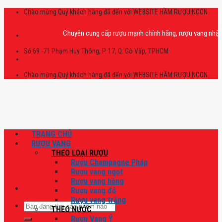
Skip
Chào mừng Quý khách hàng đã đến với WEBSITE HẦM RƯỢU NGON
to
content
Chuyên cung cấp rượu mạnh chính hãng, rượu vang nhập khẩu cao
Số 69 -71 Phạm Huy Thông, P. 17, Q. Gò Vấp, TPHCM
Chào mừng Quý khách hàng đã đến với WEBSITE HẦM RƯỢU NGON
TRANG CHỦ
RƯỢU VANG
THEO LOẠI RƯỢU
Rượu Champagne Pháp
Rượu vang ngọt
Rượu vang hồng
Rượu vang đỏ
Rượu vang trắng
Tìm
THEO NƯỚC
kiếm:
Rượu Vang Ý