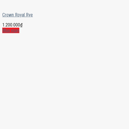
Crown Royal Rye
1.200.000
₫
Mua ngay