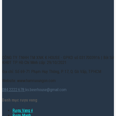
CÔNG TY TNHH TM XNK K HOUSE - GPKD số 0317003916 | Bởi Sở
KHĐT TP. Hồ Chí Minh cấp: 29/10/2021
Địa chỉ: Số 69-71 Phạm Huy Thông, P. 17, Q. Gò Vấp, TPHCM
Website: www.hamruoungon.com
084.2222.678
ks.beerhouse@gmail.com
Danh mục rượu vang
Rượu Vang ý
Rượu Mạnh