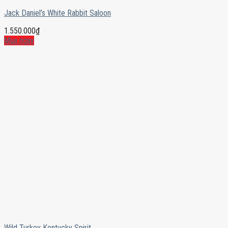
Jack Daniel’s White Rabbit Saloon
1.550.000
₫
Mua ngay
Wild Turkey Kentucky Spirit