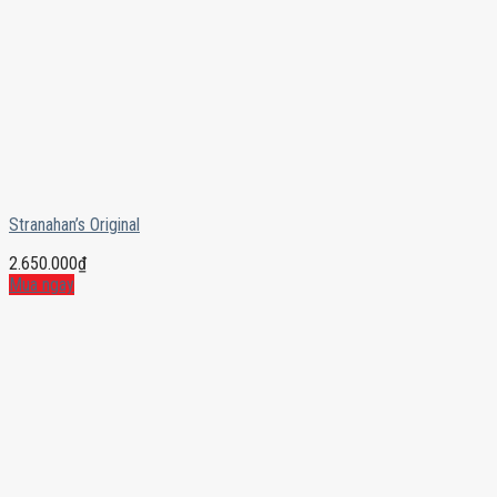
Stranahan’s Original
2.650.000
₫
Mua ngay