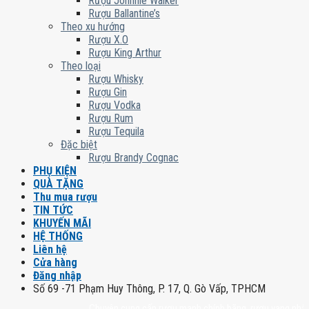
Rượu Johnnie Walker
Rượu Ballantine’s
Theo xu hướng
Rượu X.O
Rượu King Arthur
Theo loại
Rượu Whisky
Rượu Gin
Rượu Vodka
Rượu Rum
Rượu Tequila
Đặc biệt
Rượu Brandy Cognac
PHỤ KIỆN
QUÀ TẶNG
Thu mua rượu
TIN TỨC
KHUYẾN MÃI
HỆ THỐNG
Liên hệ
Cửa hàng
Đăng nhập
Số 69 -71 Phạm Huy Thông, P. 17, Q. Gò Vấp, TPHCM
Chuyên cung cấp rượu mạnh chính hãng, rượu vang nhập khẩu cao