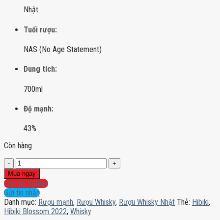
Nhật
Tuổi rượu:
NAS (No Age Statement)
Dung tích:
700ml
Độ mạnh:
43%
Còn hàng
Hibiki
Blossom
Mua ngay
2022
Liên hệ hotline
số
Gửi tin nhắn
lượng
Danh mục:
Rượu mạnh
,
Rượu Whisky
,
Rượu Whisky Nhật
Thẻ:
Hibiki
,
Hibiki Blossom 2022
,
Whisky