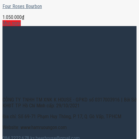
Four Roses Bourbon
1.050.000
₫
Mua ngay
CÔNG TY TNHH TM XNK K HOUSE - GPKD số 0317003916 | Bởi Sở
KHĐT TP. Hồ Chí Minh cấp: 29/10/2021
Địa chỉ: Số 69-71 Phạm Huy Thông, P. 17, Q. Gò Vấp, TPHCM
Website: www.hamruoungon.com
084.2222.678
ks.beerhouse@gmail.com