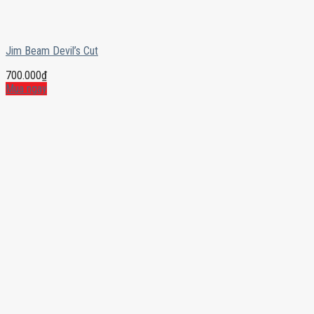
Jim Beam Devil’s Cut
700.000
₫
Mua ngay