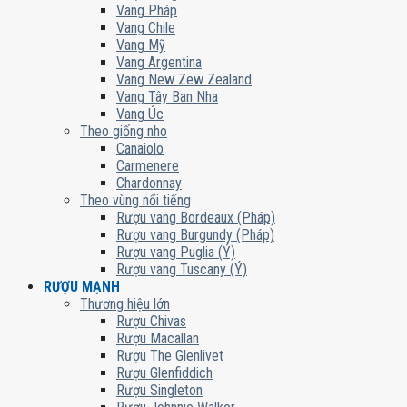
Vang Pháp
Vang Chile
Vang Mỹ
Vang Argentina
Vang New Zew Zealand
Vang Tây Ban Nha
Vang Úc
Theo giống nho
Canaiolo
Carmenere
Chardonnay
Theo vùng nổi tiếng
Rượu vang Bordeaux (Pháp)
Rượu vang Burgundy (Pháp)
Rượu vang Puglia (Ý)
Rượu vang Tuscany (Ý)
RƯỢU MẠNH
Thương hiệu lớn
Rượu Chivas
Rượu Macallan
Rượu The Glenlivet
Rượu Glenfiddich
Rượu Singleton