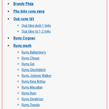
Brandy Pháp
Phụ kiện rượu vang
Quà rượu tết
Quà tặng dưới 1 triệu
Quà tặng từ 1-2 triệu
Rượu Cognac
Rượu mạnh
Rượu Ballantine's
Rượu Chivas
Rượu Gin
Rượu Glenfiddich
Rượu Johnnie Walker
Rượu King Arthur
Rượu Macallan
Rượu Rum
Rượu Singleton
Rượu Tequila