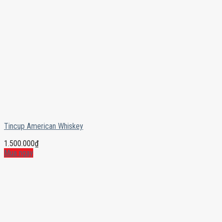
Tincup American Whiskey
1.500.000
₫
Mua ngay