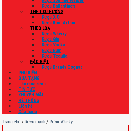
Rượu Johnnie Walker
Rượu Ballantine’s
THEO XU HƯỚNG
Rượu X.O
Rượu King Arthur
THEO LOẠI
Rượu Whisky
Rượu Gin
Rượu Vodka
Rượu Rum
Rượu Tequila
ĐẶC BIỆT
Rượu Brandy Cognac
PHỤ KIỆN
QUÀ TẶNG
Thu mua rượu
TIN TỨC
KHUYẾN MÃI
HỆ THỐNG
Liên hệ
Cửa hàng
Trang chủ
/
Rượu mạnh
/
Rượu Whisky