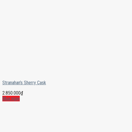
Stranahan’s Sherry Cask
2.850.000
₫
Mua ngay