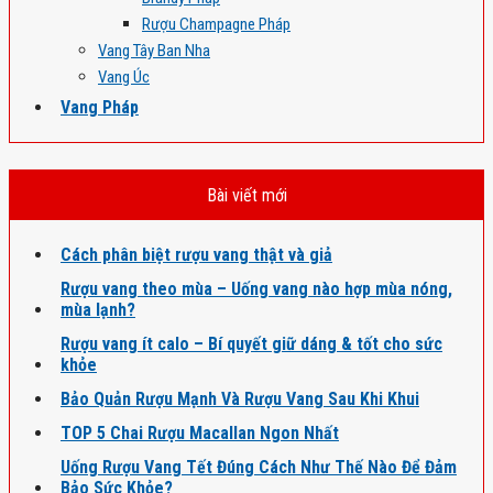
Rượu Champagne Pháp
Vang Tây Ban Nha
Vang Úc
Vang Pháp
Bài viết mới
Cách phân biệt rượu vang thật và giả
Rượu vang theo mùa – Uống vang nào hợp mùa nóng,
mùa lạnh?
Rượu vang ít calo – Bí quyết giữ dáng & tốt cho sức
khỏe
Bảo Quản Rượu Mạnh Và Rượu Vang Sau Khi Khui
TOP 5 Chai Rượu Macallan Ngon Nhất
Uống Rượu Vang Tết Đúng Cách Như Thế Nào Để Đảm
Bảo Sức Khỏe?