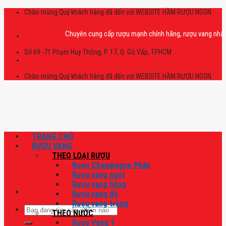
Skip
Chào mừng Quý khách hàng đã đến với WEBSITE HẦM RƯỢU NGON
to
content
Chuyên cung cấp rượu mạnh chính hãng, rượu vang nhập khẩu cao
Số 69 -71 Phạm Huy Thông, P. 17, Q. Gò Vấp, TPHCM
Chào mừng Quý khách hàng đã đến với WEBSITE HẦM RƯỢU NGON
TRANG CHỦ
RƯỢU VANG
THEO LOẠI RƯỢU
Rượu Champagne Pháp
Rượu vang ngọt
Rượu vang hồng
Rượu vang đỏ
Rượu vang trắng
Tìm
THEO NƯỚC
kiếm:
Rượu Vang Ý