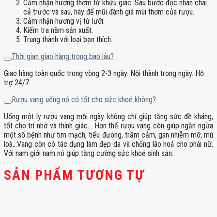
Cảm nhận hương thơm từ khứu giác. Sau bước đọc nhãn chai
cả trước và sau, hãy để mũi đánh giá mùi thơm của rượu.
Cảm nhận hương vị từ lưỡi.
Kiểm tra năm sản xuất.
Trung thành với loại bạn thích.
Thời gian giao hàng trong bao lâu?
Giao hàng toàn quốc trong vòng 2-3 ngày. Nội thành trong ngày. Hỗ
trợ 24/7
Rượu vang uống nó có tốt cho sức khoẻ không?
Uống một ly rượu vang mỗi ngày không chỉ giúp tăng sức đề kháng,
tốt cho trí nhớ và thính giác… Hơn thế rượu vang còn giúp ngăn ngừa
một số bệnh như tim mạch, tiểu đường, trầm cảm, gan nhiễm mỡ, mù
loà…Vang còn có tác dụng làm đẹp da và chống lão hoá cho phái nữ.
Với nam giới nam nó giúp tăng cường sức khoẻ sinh sản.
SẢN PHẨM TƯƠNG TỰ