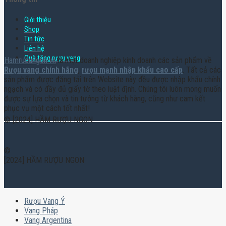
Giới thiệu
Shop
Tin tức
Liên hệ
Quà tặng rượu vang
Hamruoungon.vn
là một doanh nghiệp kinh doanh các sản phẩm về
Rượu vang chính hãng
,
rượu mạnh nhập khẩu cao cấp
. Tất cả các
sản phẩm được đăng tải trên Website này đều được nhập khẩu chính
ngạch và có đầy đủ giấy tờ theo luật định. Chúng tôi luôn mong muốn
được sự lựa chọn và tin tưởng từ khách hàng, cũng như cam kết
phục vụ một cách tốt nhất!
© [2024] HẦM RƯỢU NGON
©
[2024] HẦM RƯỢU NGON
Rượu Vang Ý
Vang Pháp
Vang Argentina