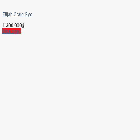
Elijah Craig Rye
1.300.000
₫
Mua ngay