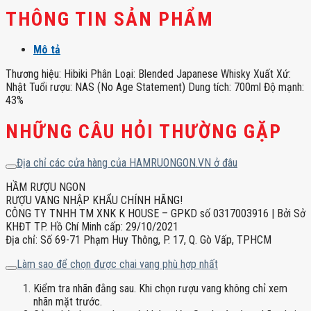
THÔNG TIN SẢN PHẨM
Mô tả
Thương hiệu: Hibiki Phân Loại: Blended Japanese Whisky Xuất Xứ:
Nhật Tuổi rượu: NAS (No Age Statement) Dung tích: 700ml Độ mạnh:
43%
NHỮNG CÂU HỎI THƯỜNG GẶP
Địa chỉ các cửa hàng của HAMRUONGON.VN ở đâu
HẦM RƯỢU NGON
RƯỢU VANG NHẬP KHẨU CHÍNH HÃNG!
CÔNG TY TNHH TM XNK K HOUSE – GPKD số 0317003916 | Bởi Sở
KHĐT TP. Hồ Chí Minh cấp: 29/10/2021
Địa chỉ: Số 69-71 Phạm Huy Thông, P. 17, Q. Gò Vấp, TPHCM
Làm sao để chọn được chai vang phù hợp nhất
Kiểm tra nhãn đằng sau. Khi chọn rượu vang không chỉ xem
nhãn mặt trước.