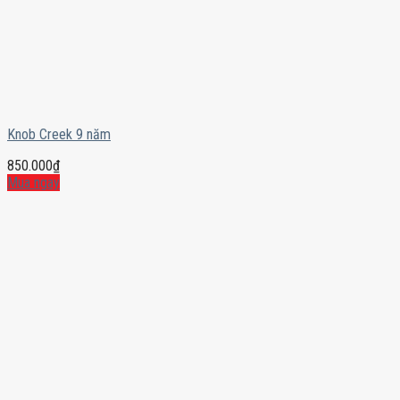
Knob Creek 9 năm
850.000
₫
Mua ngay