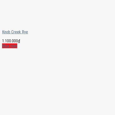
Knob Creek Rye
1.100.000
₫
Mua ngay