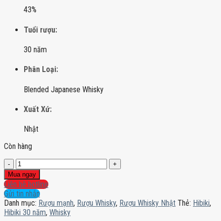
43%
Tuổi rượu:
30 năm
Phân Loại:
Blended Japanese Whisky
Xuất Xứ:
Nhật
Còn hàng
Hibiki
30
Mua ngay
năm
Liên hệ hotline
số
Gửi tin nhắn
lượng
Danh mục:
Rượu mạnh
,
Rượu Whisky
,
Rượu Whisky Nhật
Thẻ:
Hibiki
,
Hibiki 30 năm
,
Whisky