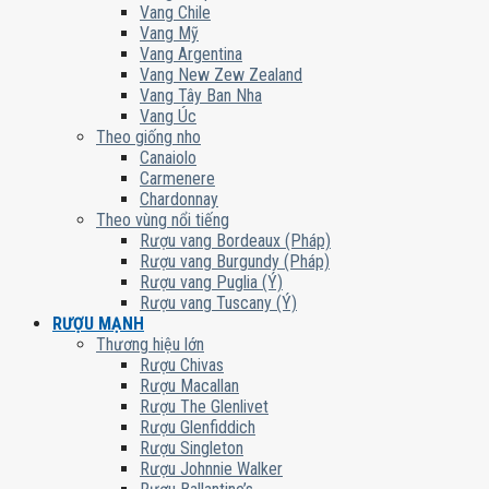
Vang Chile
Vang Mỹ
Vang Argentina
Vang New Zew Zealand
Vang Tây Ban Nha
Vang Úc
Theo giống nho
Canaiolo
Carmenere
Chardonnay
Theo vùng nổi tiếng
Rượu vang Bordeaux (Pháp)
Rượu vang Burgundy (Pháp)
Rượu vang Puglia (Ý)
Rượu vang Tuscany (Ý)
RƯỢU MẠNH
Thương hiệu lớn
Rượu Chivas
Rượu Macallan
Rượu The Glenlivet
Rượu Glenfiddich
Rượu Singleton
Rượu Johnnie Walker