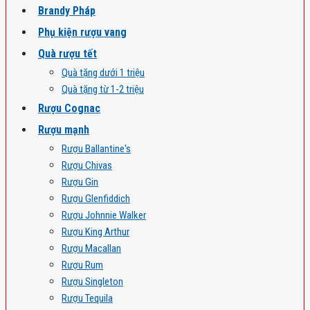
Brandy Pháp
Phụ kiện rượu vang
Quà rượu tết
Quà tặng dưới 1 triệu
Quà tặng từ 1-2 triệu
Rượu Cognac
Rượu mạnh
Rượu Ballantine's
Rượu Chivas
Rượu Gin
Rượu Glenfiddich
Rượu Johnnie Walker
Rượu King Arthur
Rượu Macallan
Rượu Rum
Rượu Singleton
Rượu Tequila