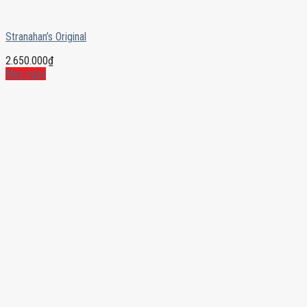
Stranahan’s Original
2.650.000
₫
Mua ngay