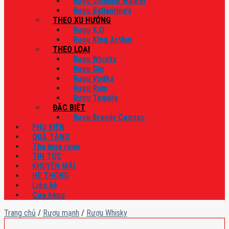
Rượu Johnnie Walker
Rượu Ballantine’s
THEO XU HƯỚNG
Rượu X.O
Rượu King Arthur
THEO LOẠI
Rượu Whisky
Rượu Gin
Rượu Vodka
Rượu Rum
Rượu Tequila
ĐẶC BIỆT
Rượu Brandy Cognac
PHỤ KIỆN
QUÀ TẶNG
Thu mua rượu
TIN TỨC
KHUYẾN MÃI
HỆ THỐNG
Liên hệ
Cửa hàng
Trang chủ
/
Rượu mạnh
/
Rượu Whisky