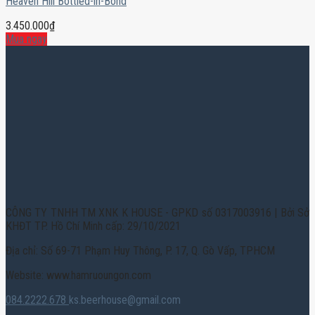
Heaven Hill Bottled-in-Bond
3.450.000
₫
Mua ngay
CÔNG TY TNHH TM XNK K HOUSE - GPKD số 0317003916 | Bởi Sở
KHĐT TP. Hồ Chí Minh cấp: 29/10/2021
Địa chỉ: Số 69-71 Phạm Huy Thông, P. 17, Q. Gò Vấp, TPHCM
Website: www.hamruoungon.com
084.2222.678
ks.beerhouse@gmail.com