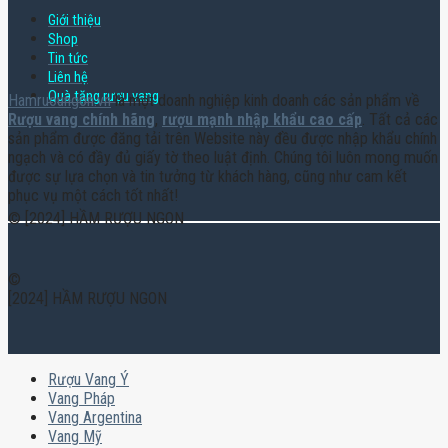
Giới thiệu
Shop
Tin tức
Liên hệ
Quà tặng rượu vang
Hamruoungon.vn
là một doanh nghiệp kinh doanh các sản phẩm về
Rượu vang chính hãng
,
rượu mạnh nhập khẩu cao cấp
. Tất cả các
sản phẩm được đăng tải trên Website này đều được nhập khẩu chính
ngạch và có đầy đủ giấy tờ theo luật định. Chúng tôi luôn mong muốn
được sự lựa chọn và tin tưởng từ khách hàng, cũng như cam kết
phục vụ một cách tốt nhất!
© [2024] HẦM RƯỢU NGON
©
[2024] HẦM RƯỢU NGON
Rượu Vang Ý
Vang Pháp
Vang Argentina
Vang Mỹ