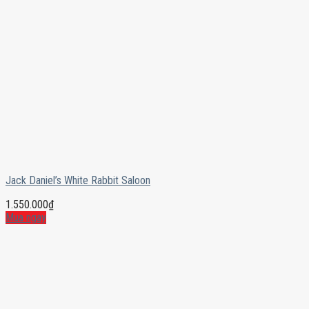
Jack Daniel’s White Rabbit Saloon
1.550.000
₫
Mua ngay