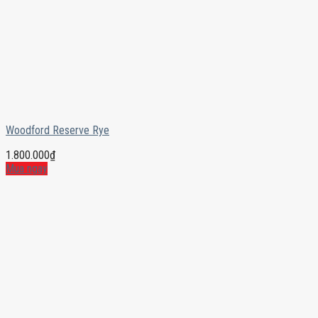
Woodford Reserve Rye
1.800.000
₫
Mua ngay