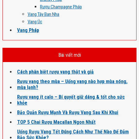
Rượu Champagne Pháp
Vang Tây Ban Nha
Vang Úc
Vang Pháp
Bài viết mới
Cách phân biệt rượu vang thật và giả
Rượu vang theo mùa – Uống vang nào hợp mùa nóng,
mùa lạnh?
Rượu vang ít calo – Bí quyết giữ dáng & tốt cho sức
khỏe
Bảo Quản Rượu Mạnh Và Rượu Vang Sau Khi Khui
TOP 5 Chai Rượu Macallan Ngon Nhất
Uống Rượu Vang Tết Đúng Cách Như Thế Nào Để Đảm
Bảo Sức Khỏe?