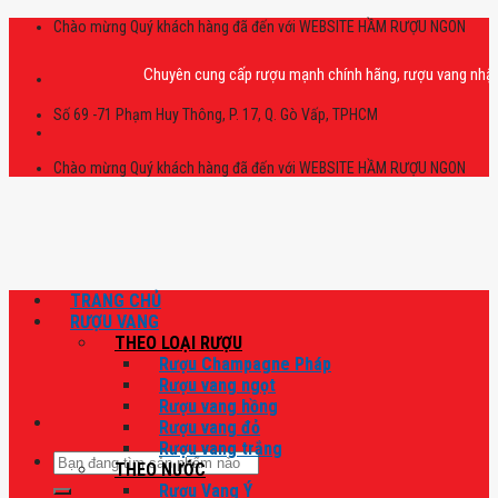
Skip
Chào mừng Quý khách hàng đã đến với WEBSITE HẦM RƯỢU NGON
to
content
Chuyên cung cấp rượu mạnh chính hãng, rượu vang nhập khẩu ca
Số 69 -71 Phạm Huy Thông, P. 17, Q. Gò Vấp, TPHCM
Chào mừng Quý khách hàng đã đến với WEBSITE HẦM RƯỢU NGON
TRANG CHỦ
RƯỢU VANG
THEO LOẠI RƯỢU
Rượu Champagne Pháp
Rượu vang ngọt
Rượu vang hồng
Rượu vang đỏ
Rượu vang trắng
Tìm
THEO NƯỚC
kiếm:
Rượu Vang Ý