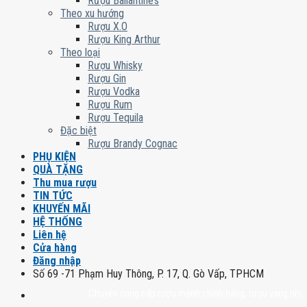
Rượu Ballantine’s
Theo xu hướng
Rượu X.O
Rượu King Arthur
Theo loại
Rượu Whisky
Rượu Gin
Rượu Vodka
Rượu Rum
Rượu Tequila
Đặc biệt
Rượu Brandy Cognac
PHỤ KIỆN
QUÀ TẶNG
Thu mua rượu
TIN TỨC
KHUYẾN MÃI
HỆ THỐNG
Liên hệ
Cửa hàng
Đăng nhập
Số 69 -71 Phạm Huy Thông, P. 17, Q. Gò Vấp, TPHCM
Chuyên cung cấp rượu mạnh chính hãng, rượu vang nhập khẩu ca