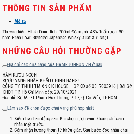
THÔNG TIN SẢN PHẨM
Mô tả
Thương hiệu: Hibiki Dung tích: 700ml Độ mạnh: 43% Tuổi rượu: 30
năm Phân Loại: Blended Japanese Whisky Xuất Xứ: Nhật
NHỮNG CÂU HỎI THƯỜNG GẶP
Địa chỉ các cửa hàng của HAMRUONGON.VN ở đâu
HẦM RƯỢU NGON
RƯỢU VANG NHẬP KHẨU CHÍNH HÃNG!
CÔNG TY TNHH TM XNK K HOUSE – GPKD số 0317003916 | Bởi Sở
KHĐT TP. Hồ Chí Minh cấp: 29/10/2021
Địa chỉ: Số 69-71 Phạm Huy Thông, P. 17, Q. Gò Vấp, TPHCM
Làm sao để chọn được chai vang phù hợp nhất
Kiểm tra nhãn đằng sau. Khi chọn rượu vang không chỉ xem
nhãn mặt trước.
Cảm nhận hương thơm từ khứu giác. Sau bước đọc nhãn chai