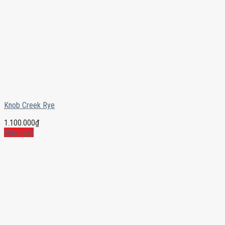
Knob Creek Rye
1.100.000
₫
Mua ngay