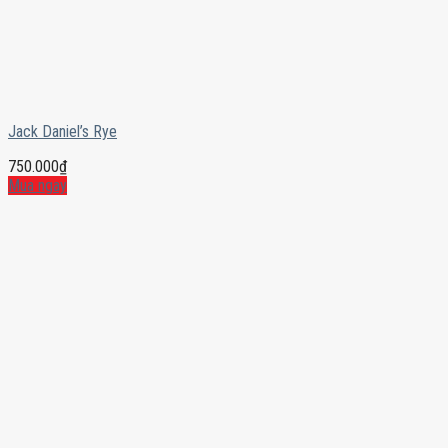
Jack Daniel’s Rye
750.000
₫
Mua ngay