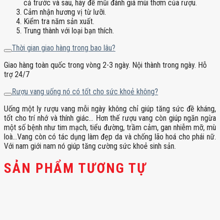
cả trước và sau, hãy để mũi đánh giá mùi thơm của rượu.
Cảm nhận hương vị từ lưỡi.
Kiểm tra năm sản xuất.
Trung thành với loại bạn thích.
Thời gian giao hàng trong bao lâu?
Giao hàng toàn quốc trong vòng 2-3 ngày. Nội thành trong ngày. Hỗ
trợ 24/7
Rượu vang uống nó có tốt cho sức khoẻ không?
Uống một ly rượu vang mỗi ngày không chỉ giúp tăng sức đề kháng,
tốt cho trí nhớ và thính giác… Hơn thế rượu vang còn giúp ngăn ngừa
một số bệnh như tim mạch, tiểu đường, trầm cảm, gan nhiễm mỡ, mù
loà…Vang còn có tác dụng làm đẹp da và chống lão hoá cho phái nữ.
Với nam giới nam nó giúp tăng cường sức khoẻ sinh sản.
SẢN PHẨM TƯƠNG TỰ