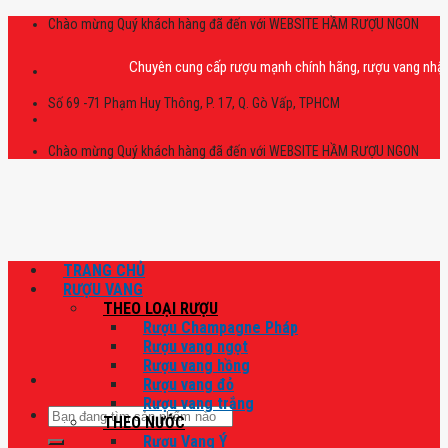
Skip
Chào mừng Quý khách hàng đã đến với WEBSITE HẦM RƯỢU NGON
to
content
Chuyên cung cấp rượu mạnh chính hãng, rượu vang nhập khẩu ca
Số 69 -71 Phạm Huy Thông, P. 17, Q. Gò Vấp, TPHCM
Chào mừng Quý khách hàng đã đến với WEBSITE HẦM RƯỢU NGON
TRANG CHỦ
RƯỢU VANG
THEO LOẠI RƯỢU
Rượu Champagne Pháp
Rượu vang ngọt
Rượu vang hồng
Rượu vang đỏ
Rượu vang trắng
Tìm
THEO NƯỚC
kiếm:
Rượu Vang Ý