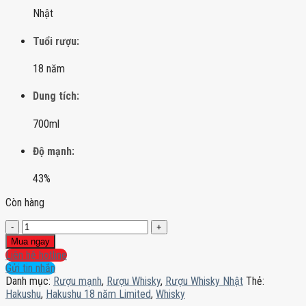
Nhật
Tuổi rượu:
18 năm
Dung tích:
700ml
Độ mạnh:
43%
Còn hàng
Hakushu
18
Mua ngay
năm
Liên hệ hotline
Limited
Gửi tin nhắn
số
Danh mục:
Rượu mạnh
,
Rượu Whisky
,
Rượu Whisky Nhật
Thẻ:
lượng
Hakushu
,
Hakushu 18 năm Limited
,
Whisky