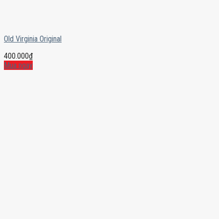
Old Virginia Original
400.000
₫
Mua ngay