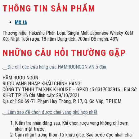
THÔNG TIN SẢN PHẨM
Mô tả
Thương hiệu: Hakushu Phân Loại: Single Malt Japanese Whisky Xuất
Xứ: Nhật Tuổi rượu: 18 năm Dung tích: 700ml Độ mạnh: 43%
NHỮNG CÂU HỎI THƯỜNG GẶP
Địa chỉ các cửa hàng của HAMRUONGON.VN ở đâu
HẦM RƯỢU NGON
RƯỢU VANG NHẬP KHẨU CHÍNH HÃNG!
CÔNG TY TNHH TM XNK K HOUSE – GPKD số 0317003916 | Bởi Sở
KHĐT TP. Hồ Chí Minh cấp: 29/10/2021
Địa chỉ: Số 69-71 Phạm Huy Thông, P. 17, Q. Gò Vấp, TPHCM
Làm sao để chọn được chai vang phù hợp nhất
Kiểm tra nhãn đằng sau. Khi chọn rượu vang không chỉ xem
nhãn mặt trước.
Cảm nhận hương thơm từ khứu giác. Sau bước đọc nhãn chai