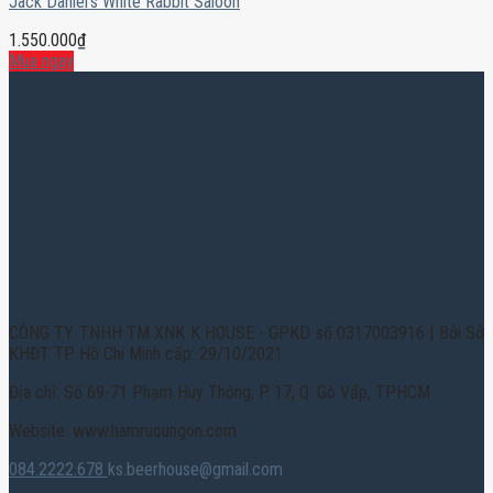
Jack Daniel’s White Rabbit Saloon
1.550.000
₫
Mua ngay
CÔNG TY TNHH TM XNK K HOUSE - GPKD số 0317003916 | Bởi Sở
KHĐT TP. Hồ Chí Minh cấp: 29/10/2021
Địa chỉ: Số 69-71 Phạm Huy Thông, P. 17, Q. Gò Vấp, TPHCM
Website: www.hamruoungon.com
084.2222.678
ks.beerhouse@gmail.com