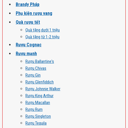
Brandy Pháp
Phụ kiện rượu vang
Quà rượu tết
Quà tặng dưới 1 triệu
Quà tặng từ 1-2 triệu
Rượu Cognac
Rượu mạnh
Rượu Ballantine's
Rượu Chivas
Rượu Gin
Rượu Glenfiddich
Rượu Johnnie Walker
Rượu King Arthur
Rượu Macallan
Rượu Rum
Rượu Singleton
Rượu Tequila