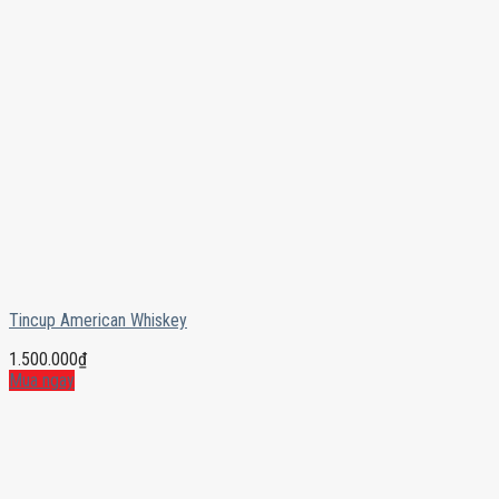
Tincup American Whiskey
1.500.000
₫
Mua ngay