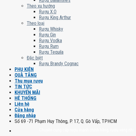
Rượu Ballantine’s
Theo xu hướng
Rượu X.O
Rượu King Arthur
Theo loại
Rượu Whisky
Rượu Gin
Rượu Vodka
Rượu Rum
Rượu Tequila
Đặc biệt
Rượu Brandy Cognac
PHỤ KIỆN
QUÀ TẶNG
Thu mua rượu
TIN TỨC
KHUYẾN MÃI
HỆ THỐNG
Liên hệ
Cửa hàng
Đăng nhập
Số 69 -71 Phạm Huy Thông, P. 17, Q. Gò Vấp, TPHCM
Chuyên cung cấp rượu mạnh chính hãng, rượu vang nhập khẩu ca