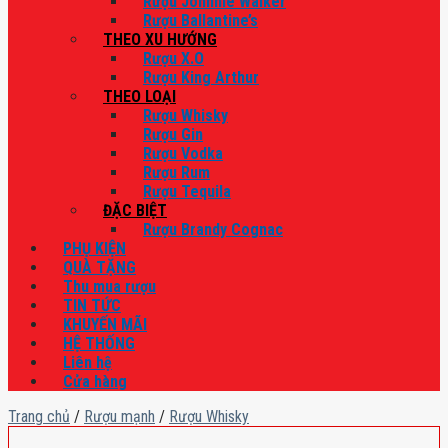
Rượu Johnnie Walker
Rượu Ballantine’s
THEO XU HƯỚNG
Rượu X.O
Rượu King Arthur
THEO LOẠI
Rượu Whisky
Rượu Gin
Rượu Vodka
Rượu Rum
Rượu Tequila
ĐẶC BIỆT
Rượu Brandy Cognac
PHỤ KIỆN
QUÀ TẶNG
Thu mua rượu
TIN TỨC
KHUYẾN MÃI
HỆ THỐNG
Liên hệ
Cửa hàng
Trang chủ
/
Rượu mạnh
/
Rượu Whisky