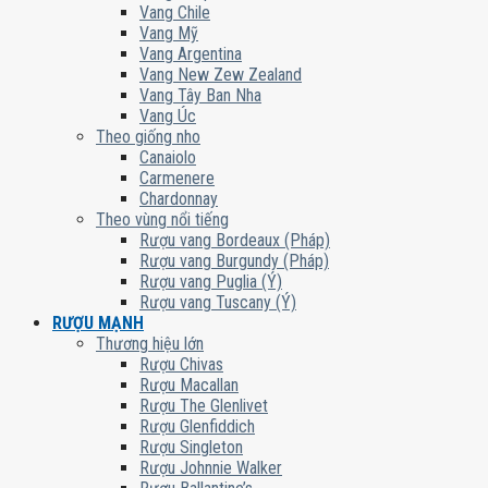
Vang Chile
Vang Mỹ
Vang Argentina
Vang New Zew Zealand
Vang Tây Ban Nha
Vang Úc
Theo giống nho
Canaiolo
Carmenere
Chardonnay
Theo vùng nổi tiếng
Rượu vang Bordeaux (Pháp)
Rượu vang Burgundy (Pháp)
Rượu vang Puglia (Ý)
Rượu vang Tuscany (Ý)
RƯỢU MẠNH
Thương hiệu lớn
Rượu Chivas
Rượu Macallan
Rượu The Glenlivet
Rượu Glenfiddich
Rượu Singleton
Rượu Johnnie Walker