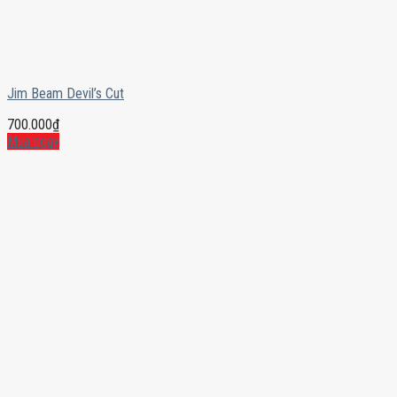
Jim Beam Devil’s Cut
700.000
₫
Mua ngay