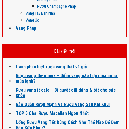
Rượu Champagne Pháp
Vang Tây Ban Nha
Vang Úc
Vang Pháp
Bài viết mới
Cách phân biệt rượu vang thật và giả
Rượu vang theo mùa – Uống vang nào hợp mùa nóng,
mùa lạnh?
Rượu vang ít calo – Bí quyết giữ dáng & tốt cho sức
khỏe
Bảo Quản Rượu Mạnh Và Rượu Vang Sau Khi Khui
TOP 5 Chai Rượu Macallan Ngon Nhất
Uống Rượu Vang Tết Đúng Cách Như Thế Nào Để Đảm
Bảo Sức Khỏe?