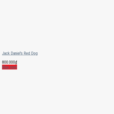
Jack Daniel’s Red Dog
800.000
₫
Mua ngay