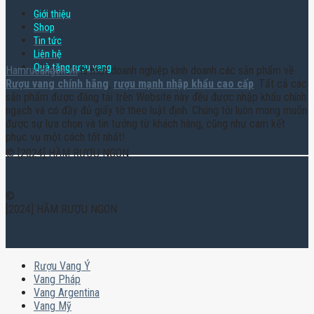
Giới thiệu
Shop
Tin tức
Liên hệ
Quà tặng rượu vang
Hamruoungon.vn
là một doanh nghiệp kinh doanh các sản phẩm về
Rượu vang chính hãng
,
rượu mạnh nhập khẩu cao cấp
. Tất cả các
sản phẩm được đăng tải trên Website này đều được nhập khẩu chính
ngạch và có đầy đủ giấy tờ theo luật định. Chúng tôi luôn mong muốn
được sự lựa chọn và tin tưởng từ khách hàng, cũng như cam kết
phục vụ một cách tốt nhất!
© [2024] HẦM RƯỢU NGON
©
[2024] HẦM RƯỢU NGON
Rượu Vang Ý
Vang Pháp
Vang Argentina
Vang Mỹ