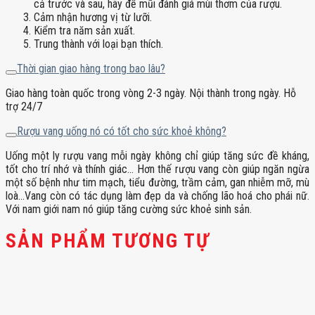
cả trước và sau, hãy để mũi đánh giá mùi thơm của rượu.
Cảm nhận hương vị từ lưỡi.
Kiểm tra năm sản xuất.
Trung thành với loại bạn thích.
Thời gian giao hàng trong bao lâu?
Giao hàng toàn quốc trong vòng 2-3 ngày. Nội thành trong ngày. Hỗ
trợ 24/7
Rượu vang uống nó có tốt cho sức khoẻ không?
Uống một ly rượu vang mỗi ngày không chỉ giúp tăng sức đề kháng,
tốt cho trí nhớ và thính giác… Hơn thế rượu vang còn giúp ngăn ngừa
một số bệnh như tim mạch, tiểu đường, trầm cảm, gan nhiễm mỡ, mù
loà…Vang còn có tác dụng làm đẹp da và chống lão hoá cho phái nữ.
Với nam giới nam nó giúp tăng cường sức khoẻ sinh sản.
SẢN PHẨM TƯƠNG TỰ