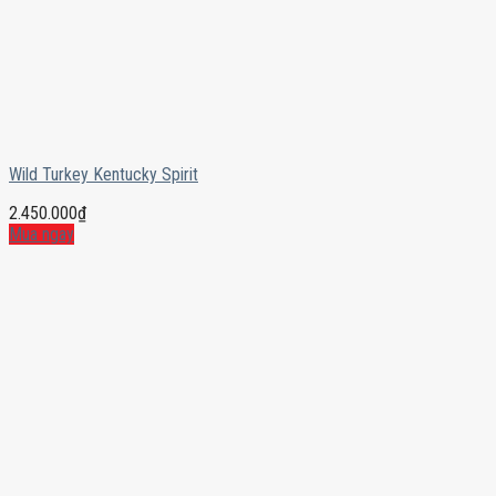
Wild Turkey Kentucky Spirit
2.450.000
₫
Mua ngay