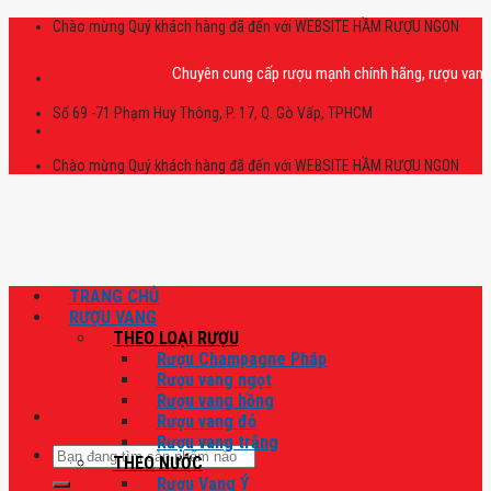
Skip
Chào mừng Quý khách hàng đã đến với WEBSITE HẦM RƯỢU NGON
to
content
Chuyên cung cấp rượu mạnh chính hãng, rượu vang nhập khẩ
Số 69 -71 Phạm Huy Thông, P. 17, Q. Gò Vấp, TPHCM
Chào mừng Quý khách hàng đã đến với WEBSITE HẦM RƯỢU NGON
TRANG CHỦ
RƯỢU VANG
THEO LOẠI RƯỢU
Rượu Champagne Pháp
Rượu vang ngọt
Rượu vang hồng
Rượu vang đỏ
Rượu vang trắng
Tìm
THEO NƯỚC
kiếm:
Rượu Vang Ý