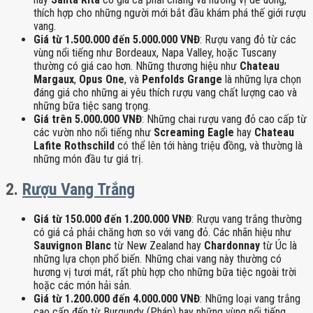
thích hợp cho những người mới bắt đầu khám phá thế giới rượu
vang.
Giá từ 1.500.000 đến 5.000.000 VNĐ
: Rượu vang đỏ từ các
vùng nổi tiếng như Bordeaux, Napa Valley, hoặc Tuscany
thường có giá cao hơn. Những thương hiệu như
Chateau
Margaux
,
Opus One
, và
Penfolds Grange
là những lựa chọn
đáng giá cho những ai yêu thích rượu vang chất lượng cao và
những bữa tiệc sang trọng.
Giá trên 5.000.000 VNĐ
: Những chai rượu vang đỏ cao cấp từ
các vườn nho nổi tiếng như
Screaming Eagle
hay
Chateau
Lafite Rothschild
có thể lên tới hàng triệu đồng, và thường là
những món đầu tư giá trị.
2.
Rượu Vang Trắng
Giá từ 150.000 đến 1.200.000 VNĐ
: Rượu vang trắng thường
có giá cả phải chăng hơn so với vang đỏ. Các nhãn hiệu như
Sauvignon Blanc
từ New Zealand hay
Chardonnay
từ Úc là
những lựa chọn phổ biến. Những chai vang này thường có
hương vị tươi mát, rất phù hợp cho những bữa tiệc ngoài trời
hoặc các món hải sản.
Giá từ 1.200.000 đến 4.000.000 VNĐ
: Những loại vang trắng
cao cấp đến từ Burgundy (Pháp) hay những vùng nổi tiếng