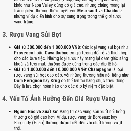
khác như Napa Valley cũng có giá cao, nhưng chúng mang lại
trải nghiệm thưởng thức tuyệt vời.
Meursault
và
Chablis
là
những ví dụ điển hình cho sự sang trọng trong thế giới rượu
vang trắng.
3. Rượu Vang Sủi Bọt
Giá từ 300.000 đến 1.000.000 VNĐ
: Các loại vang sủi bọt như
Prosecco
hoặc
Cava
thường có giá tương đối rẻ và thích hợp
cho các bữa tiệc. Những loại rượu này mang lại cảm giác sảng
khoái và tươi mát, thường được dùng trong các dịp lễ hội.
Giá từ 1.000.000 đến 10.000.000 VNĐ
:
Champagne
là loại
rượu vang sủi bọt cao cấp, với những thương hiệu nổi tiếng như
Dom Perignon
hay
Krug
có thể lên tới hàng chục triệu đồng.
Đây là lựa chọn hoàn hảo cho các dịp kỷ niệm đặc biệt.
4. Yếu Tố Ảnh Hưởng Đến Giá Rượu Vang
Nguồn Gốc và Xuất Xứ
: Vang từ các vùng sản xuất nổi tiếng
thường có giá cao hơn. Ví dụ, rượu vang từ Bordeaux hay
Burgundy (Pháp) thường được biết đến với chất lượng vượt
trội.