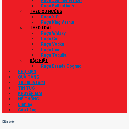
Rượu Johnnie Walker
Rượu Ballantine’s
THEO XU HƯỚNG
Rượu X.O
Rượu King Arthur
THEO LOẠI
Rượu Whisky
Rượu Gin
Rượu Vodka
Rượu Rum
Rượu Tequila
ĐẶC BIỆT
Rượu Brandy Cognac
PHỤ KIỆN
QUÀ TẶNG
Thu mua rượu
TIN TỨC
KHUYẾN MÃI
HỆ THỐNG
Liên hệ
Cửa hàng
Kiến thức