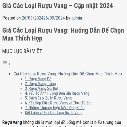
Giá Các Loại Rượu Vang – Cập nhật 2024
Posted on
26/09/2024
26/09/2024
by
admin
Giá Các Loại Rượu Vang: Hướng Dẫn Để Chọn
Mua Thích Hợp
MỤC LỤC BÀI VIẾT
Giá Các Loại Rượu Vang: Hướng Dẫn Để Chọn Mua Thích Hợp
1. Rượu Vang Đỏ
2. Rượu Vang Trắng
3. Rượu Vang Sủi Bọt
4. Yếu Tố Ảnh Hưởng Đến Giá Rượu Vang
5. Cách Bảo Quản Rượu Vang
6. Kết Hợp Giữa Rượu Vang và Thực Phẩm
7. Những Thương Hiệu Nổi Tiếng Khác
Kết Luận về Giá Các Loại Rượu Vang
Rượu vang
không chỉ là một loại đồ uống mà còn là biểu tượng của