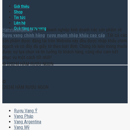
Giới thiệu
Shop
Tin tức
Liên hệ
Quà tặng rượu vang
Hamruoungon.vn
là một doanh nghiệp kinh doanh các sản phẩm về
Rượu vang chính hãng
,
rượu mạnh nhập khẩu cao cấp
. Tất cả các
sản phẩm được đăng tải trên Website này đều được nhập khẩu chính
ngạch và có đầy đủ giấy tờ theo luật định. Chúng tôi luôn mong muốn
được sự lựa chọn và tin tưởng từ khách hàng, cũng như cam kết
phục vụ một cách tốt nhất!
© [2024] HẦM RƯỢU NGON
©
[2024] HẦM RƯỢU NGON
Rượu Vang Ý
Vang Pháp
Vang Argentina
Vang Mỹ