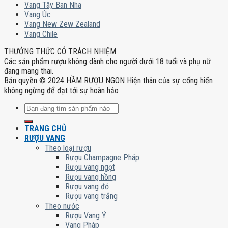
Vang Tây Ban Nha
Vang Úc
Vang New Zew Zealand
Vang Chile
THƯỞNG THỨC CÓ TRÁCH NHIỆM
Các sản phẩm rượu không dành cho người dưới 18 tuổi và phụ nữ
đang mang thai.
Bản quyền © 2024 HẦM RƯỢU NGON Hiện thân của sự cống hiến
không ngừng để đạt tới sự hoàn hảo
Tìm
kiếm:
TRANG CHỦ
RƯỢU VANG
Theo loại rượu
Rượu Champagne Pháp
Rượu vang ngọt
Rượu vang hồng
Rượu vang đỏ
Rượu vang trắng
Theo nước
Rượu Vang Ý
Vang Pháp