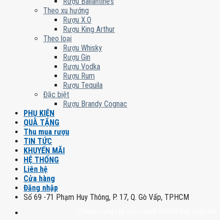
Rượu Ballantine’s
Theo xu hướng
Rượu X.O
Rượu King Arthur
Theo loại
Rượu Whisky
Rượu Gin
Rượu Vodka
Rượu Rum
Rượu Tequila
Đặc biệt
Rượu Brandy Cognac
PHỤ KIỆN
QUÀ TẶNG
Thu mua rượu
TIN TỨC
KHUYẾN MÃI
HỆ THỐNG
Liên hệ
Cửa hàng
Đăng nhập
Số 69 -71 Phạm Huy Thông, P. 17, Q. Gò Vấp, TPHCM
Chuyên cung cấp rượu mạnh chính hãng, rượu vang nhập khẩ