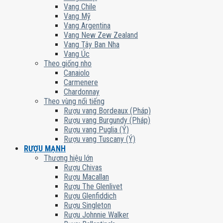
Vang Chile
Vang Mỹ
Vang Argentina
Vang New Zew Zealand
Vang Tây Ban Nha
Vang Úc
Theo giống nho
Canaiolo
Carmenere
Chardonnay
Theo vùng nổi tiếng
Rượu vang Bordeaux (Pháp)
Rượu vang Burgundy (Pháp)
Rượu vang Puglia (Ý)
Rượu vang Tuscany (Ý)
RƯỢU MẠNH
Thương hiệu lớn
Rượu Chivas
Rượu Macallan
Rượu The Glenlivet
Rượu Glenfiddich
Rượu Singleton
Rượu Johnnie Walker