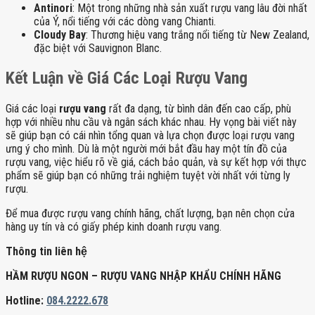
Antinori
: Một trong những nhà sản xuất rượu vang lâu đời nhất
của Ý, nổi tiếng với các dòng vang Chianti.
Cloudy Bay
: Thương hiệu vang trắng nổi tiếng từ New Zealand,
đặc biệt với Sauvignon Blanc.
Kết Luận về Giá Các Loại Rượu Vang
Giá các loại
rượu vang
rất đa dạng, từ bình dân đến cao cấp, phù
hợp với nhiều nhu cầu và ngân sách khác nhau. Hy vọng bài viết này
sẽ giúp bạn có cái nhìn tổng quan và lựa chọn được loại rượu vang
ưng ý cho mình. Dù là một người mới bắt đầu hay một tín đồ của
rượu vang, việc hiểu rõ về giá, cách bảo quản, và sự kết hợp với thực
phẩm sẽ giúp bạn có những trải nghiệm tuyệt vời nhất với từng ly
rượu.
Để mua được rượu vang chính hãng, chất lượng, bạn nên chọn cửa
hàng uy tín và có giấy phép kinh doanh rượu vang.
Thông tin liên hệ
HẦM RƯỢU NGON – RƯỢU VANG NHẬP KHẨU CHÍNH HÃNG
Hotline:
084.2222.678