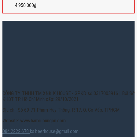
4.950.000
₫
CÔNG TY TNHH TM XNK K HOUSE - GPKD số 0317003916 | Bởi Sở
KHĐT TP. Hồ Chí Minh cấp: 29/10/2021
Địa chỉ: Số 69-71 Phạm Huy Thông, P. 17, Q. Gò Vấp, TPHCM
Website: www.hamruoungon.com
084.2222.678
ks.beerhouse@gmail.com