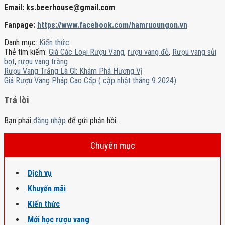
Email: ks.beerhouse@gmail.com
Fanpage:
https://www.facebook.com/hamruoungon.vn
Danh mục:
Kiến thức
Thẻ tìm kiếm:
Giá Các Loại Rượu Vang
,
rượu vang đỏ
,
Rượu vang sủi
bọt
,
rượu vang trắng
Rượu Vang Trắng Là Gì: Khám Phá Hương Vị
Giá Rượu Vang Pháp Cao Cấp ( cập nhật tháng 9 2024)
Trả lời
Bạn phải
đăng nhập
để gửi phản hồi.
Chuyên mục
Dịch vụ
Khuyến mãi
Kiến thức
Mới học rượu vang