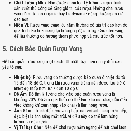
Chất Lượng Nho
: Nho được chọn lọc kỹ lưỡng và quy trình
sản xuất thủ công sẽ tăng giá trị của rượu. Những chai rượu
vang làm từ nho organic hay biodynamic cũng thường có giá
cao hơn.
Niên Vị
: Rượu vang càng lâu năm thường có giá trị cao hơn do
quá trình lão hóa mang lại hương vị đặc trưng. Các chai vang
để lâu thường có hương thơm phức hợp và cấu trúc tốt hơn.
5. Cách Bảo Quản Rượu Vang
Để bảo quản rượu vang một cách tốt nhất, bạn nên chú ý đến các
yếu tố sau:
Nhiệt Độ
: Rượu vang đỏ thường được bảo quản ở nhiệt độ từ
15 đến 18 độ C, trong khi rượu vang trắng nên được lưu trữ ở
nhiệt độ thấp hơn, từ 7 đến 10 độ C.
Độ Ẩm
: Độ ẩm lý tưởng cho việc bảo quản rượu vang là
khoảng 70%. Độ ẩm quá thấp có thể làm khô nút chai, dẫn đến
việc không khí xâm nhập vào chai và làm hỏng rượu.
Ánh Sáng
: Tránh để rượu vang tiếp xúc với ánh sáng trực tiếp,
đặc biệt là ánh sáng mặt trời, vì điều này có thể làm hỏng
hương vị của rượu.
Vị Trí Đặt Chai
: Nên để chai rượu nằm ngang để nút chai luôn