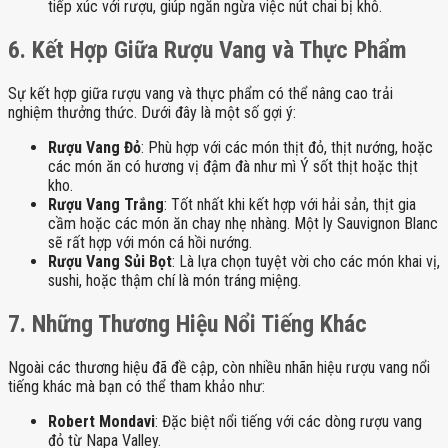
tiếp xúc với rượu, giúp ngăn ngừa việc nút chai bị khô.
6. Kết Hợp Giữa Rượu Vang và Thực Phẩm
Sự kết hợp giữa rượu vang và thực phẩm có thể nâng cao trải
nghiệm thưởng thức. Dưới đây là một số gợi ý:
Rượu Vang Đỏ
: Phù hợp với các món thịt đỏ, thịt nướng, hoặc
các món ăn có hương vị đậm đà như mì Ý sốt thịt hoặc thịt
kho.
Rượu Vang Trắng
: Tốt nhất khi kết hợp với hải sản, thịt gia
cầm hoặc các món ăn chay nhẹ nhàng. Một ly Sauvignon Blanc
sẽ rất hợp với món cá hồi nướng.
Rượu Vang Sủi Bọt
: Là lựa chọn tuyệt vời cho các món khai vị,
sushi, hoặc thậm chí là món tráng miệng.
7. Những Thương Hiệu Nổi Tiếng Khác
Ngoài các thương hiệu đã đề cập, còn nhiều nhãn hiệu rượu vang nổi
tiếng khác mà bạn có thể tham khảo như:
Robert Mondavi
: Đặc biệt nổi tiếng với các dòng rượu vang
đỏ từ Napa Valley.