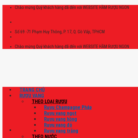
Skip
Chào mừng Quý khách hàng đã đến với WEBSITE HẦM RƯỢU NGON
to
content
Số 69 -71 Phạm Huy Thông, P. 17, Q. Gò Vấp, TPHCM
Chào mừng Quý khách hàng đã đến với WEBSITE HẦM RƯỢU NGON
TRANG CHỦ
RƯỢU VANG
THEO LOẠI RƯỢU
Rượu Champagne Pháp
Rượu vang ngọt
Rượu vang hồng
Rượu vang đỏ
Rượu vang trắng
THEO NƯỚC