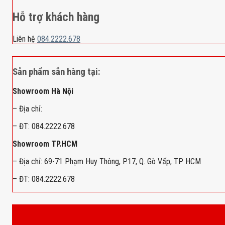
Hỗ trợ khách hàng
Liên hệ
084.2222.678
Sản phẩm sẵn hàng tại:
Showroom Hà Nội
– Địa chỉ:
– ĐT: 084.2222.678
Showroom TP.HCM
– Địa chỉ: 69-71 Phạm Huy Thông, P.17, Q. Gò Vấp, TP HCM
– ĐT: 084.2222.678