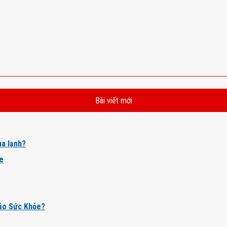
Bài viết mới
a lạnh?
ỏe
ảo Sức Khỏe?