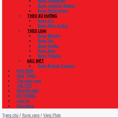
Rượu Singleton
Rượu Johnnie Walker
Rượu Ballantine’s
THEO XU HƯỚNG
Rượu X.O
Rượu King Arthur
THEO LOẠI
Rượu Whisky
Rượu Gin
Rượu Vodka
Rượu Rum
Rượu Tequila
ĐẶC BIỆT
Rượu Brandy Cognac
PHỤ KIỆN
QUÀ TẶNG
Thu mua rượu
TIN TỨC
KHUYẾN MÃI
HỆ THỐNG
Liên hệ
Cửa hàng
Trang chủ
/
Rượu vang
/
Vang Pháp