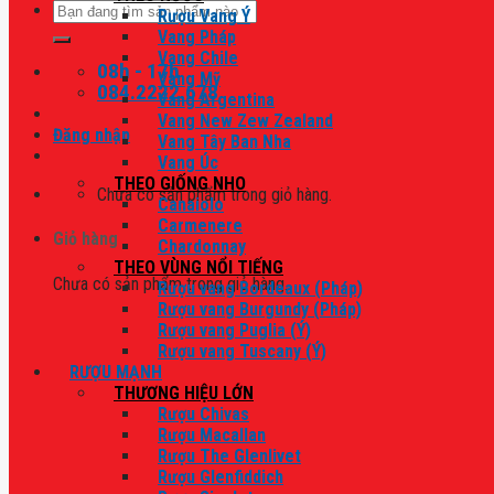
Tìm
Rượu Vang Ý
kiếm:
Vang Pháp
Vang Chile
08h - 17h
Vang Mỹ
084.2222.678
Vang Argentina
Vang New Zew Zealand
Đăng nhập
Vang Tây Ban Nha
Vang Úc
THEO GIỐNG NHO
Chưa có sản phẩm trong giỏ hàng.
Canaiolo
Carmenere
Giỏ hàng
Chardonnay
THEO VÙNG NỔI TIẾNG
Chưa có sản phẩm trong giỏ hàng.
Rượu vang Bordeaux (Pháp)
Rượu vang Burgundy (Pháp)
Rượu vang Puglia (Ý)
Rượu vang Tuscany (Ý)
RƯỢU MẠNH
THƯƠNG HIỆU LỚN
Rượu Chivas
Rượu Macallan
Rượu The Glenlivet
Rượu Glenfiddich