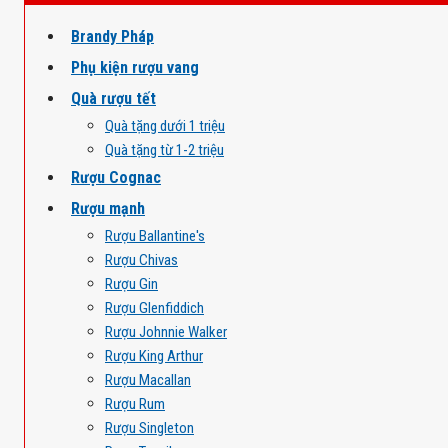
Brandy Pháp
Phụ kiện rượu vang
Quà rượu tết
Quà tặng dưới 1 triệu
Quà tặng từ 1-2 triệu
Rượu Cognac
Rượu mạnh
Rượu Ballantine's
Rượu Chivas
Rượu Gin
Rượu Glenfiddich
Rượu Johnnie Walker
Rượu King Arthur
Rượu Macallan
Rượu Rum
Rượu Singleton