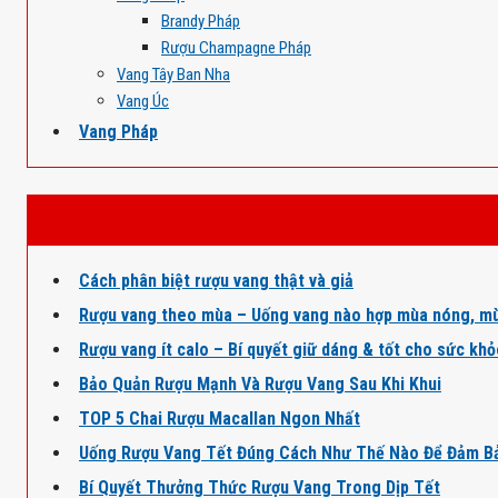
Brandy Pháp
Rượu Champagne Pháp
Vang Tây Ban Nha
Vang Úc
Vang Pháp
Cách phân biệt rượu vang thật và giả
Rượu vang theo mùa – Uống vang nào hợp mùa nóng, mù
Rượu vang ít calo – Bí quyết giữ dáng & tốt cho sức kh
Bảo Quản Rượu Mạnh Và Rượu Vang Sau Khi Khui
TOP 5 Chai Rượu Macallan Ngon Nhất
Uống Rượu Vang Tết Đúng Cách Như Thế Nào Để Đảm B
Bí Quyết Thưởng Thức Rượu Vang Trong Dịp Tết