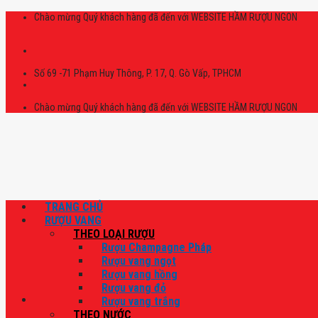
Skip
Chào mừng Quý khách hàng đã đến với WEBSITE HẦM RƯỢU NGON
to
content
Số 69 -71 Phạm Huy Thông, P. 17, Q. Gò Vấp, TPHCM
Chào mừng Quý khách hàng đã đến với WEBSITE HẦM RƯỢU NGON
TRANG CHỦ
RƯỢU VANG
THEO LOẠI RƯỢU
Rượu Champagne Pháp
Rượu vang ngọt
Rượu vang hồng
Rượu vang đỏ
Rượu vang trắng
THEO NƯỚC