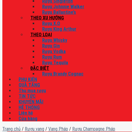
Rượu Singleton
Rượu Johnnie Walker
Rượu Ballantine’s
THEO XU HƯỚNG
Rượu X.O
Rượu King Arthur
THEO LOẠI
Rượu Whisky
Rượu Gin
Rượu Vodka
Rượu Rum
Rượu Tequila
ĐẶC BIỆT
Rượu Brandy Cognac
PHỤ KIỆN
QUÀ TẶNG
Thu mua rượu
TIN TỨC
KHUYẾN MÃI
HỆ THỐNG
Liên hệ
Cửa hàng
Trang chủ
/
Rượu vang
/
Vang Pháp
/
Rượu Champagne Pháp