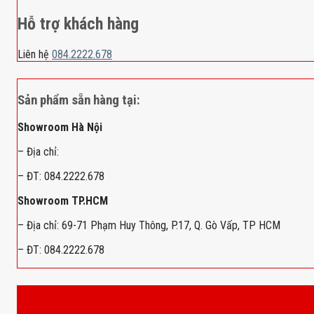
Hỗ trợ khách hàng
Liên hệ
084.2222.678
Sản phẩm sẵn hàng tại:
Showroom Hà Nội
– Địa chỉ:
– ĐT: 084.2222.678
Showroom TP.HCM
– Địa chỉ: 69-71 Phạm Huy Thông, P.17, Q. Gò Vấp, TP HCM
– ĐT: 084.2222.678