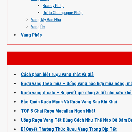
Brandy Pháp
Rượu Champagne Pháp
Vang Tây Ban Nha
Vang Úc
Vang Pháp
Cách phân biệt rượu vang thật và giả
Rượu vang theo mùa – Uống vang nào hợp mùa nóng, mù
Rượu vang ít calo – Bí quyết giữ dáng & tốt cho sức kh
Bảo Quản Rượu Mạnh Và Rượu Vang Sau Khi Khui
TOP 5 Chai Rượu Macallan Ngon Nhất
Uống Rượu Vang Tết Đúng Cách Như Thế Nào Để Đảm B
Bí Quyết Thưởng Thức Rượu Vang Trong Dịp Tết