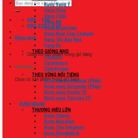
Tìm
Rượu Vang Ý
kiếm:
Vang Pháp
Vang Chile
08h - 17h
Vang Mỹ
084.2222.678
Vang Argentina
Vang New Zew Zealand
Đăng nhập
Vang Tây Ban Nha
Vang Úc
THEO GIỐNG NHO
Chưa có sản phẩm trong giỏ hàng.
Canaiolo
Carmenere
Giỏ hàng
Chardonnay
THEO VÙNG NỔI TIẾNG
Chưa có sản phẩm trong giỏ hàng.
Rượu vang Bordeaux (Pháp)
Rượu vang Burgundy (Pháp)
Rượu vang Puglia (Ý)
Rượu vang Tuscany (Ý)
RƯỢU MẠNH
THƯƠNG HIỆU LỚN
Rượu Chivas
Rượu Macallan
Rượu The Glenlivet
Rượu Glenfiddich