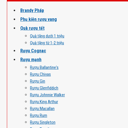
Brandy Pháp
Phụ kiện rượu vang
Quà rượu tết
Quà tặng dưới 1 triệu
Quà tặng từ 1-2 triệu
Rượu Cognac
Rượu mạnh
Rượu Ballantine's
Rượu Chivas
Rượu Gin
Rượu Glenfiddich
Rượu Johnnie Walker
Rượu King Arthur
Rượu Macallan
Rượu Rum
Rượu Singleton