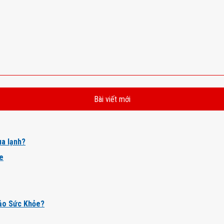
Bài viết mới
a lạnh?
ỏe
ảo Sức Khỏe?