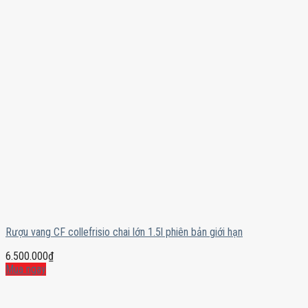
Rượu vang CF collefrisio chai lớn 1.5l phiên bản giới hạn
6.500.000
₫
Mua ngay