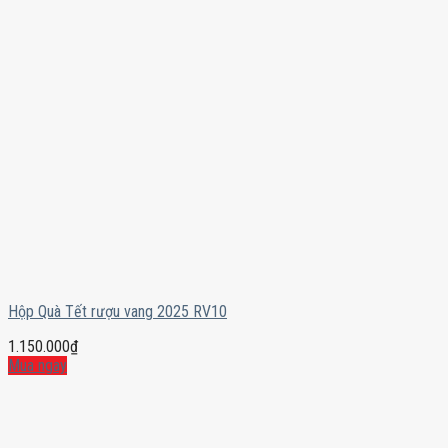
Hộp Quà Tết rượu vang 2025 RV10
1.150.000
₫
Mua ngay