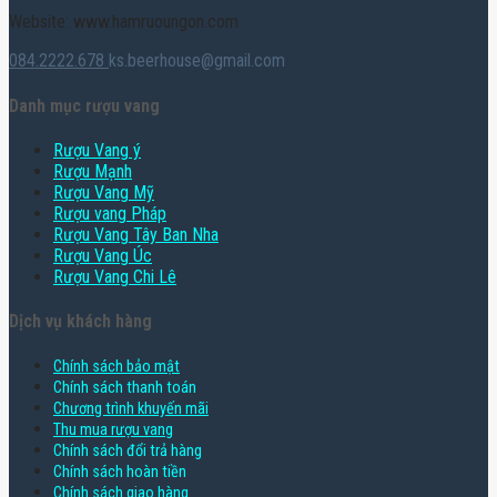
Website: www.hamruoungon.com
084.2222.678
ks.beerhouse@gmail.com
Danh mục rượu vang
Rượu Vang ý
Rượu Mạnh
Rượu Vang Mỹ
Rượu vang Pháp
Rượu Vang Tây Ban Nha
Rượu Vang Úc
Rượu Vang Chi Lê
Dịch vụ khách hàng
Chính sách bảo mật
Chính sách thanh toán
Chương trình khuyến mãi
Thu mua rượu vang
Chính sách đổi trả hàng
Chính sách hoàn tiền
Chính sách giao hàng