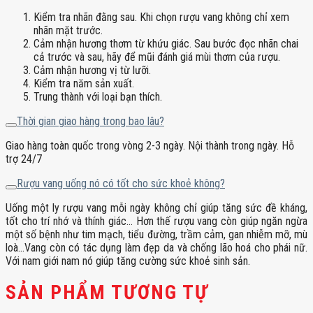
Kiểm tra nhãn đằng sau. Khi chọn rượu vang không chỉ xem
nhãn mặt trước.
Cảm nhận hương thơm từ khứu giác. Sau bước đọc nhãn chai
cả trước và sau, hãy để mũi đánh giá mùi thơm của rượu.
Cảm nhận hương vị từ lưỡi.
Kiểm tra năm sản xuất.
Trung thành với loại bạn thích.
Thời gian giao hàng trong bao lâu?
Giao hàng toàn quốc trong vòng 2-3 ngày. Nội thành trong ngày. Hỗ
trợ 24/7
Rượu vang uống nó có tốt cho sức khoẻ không?
Uống một ly rượu vang mỗi ngày không chỉ giúp tăng sức đề kháng,
tốt cho trí nhớ và thính giác… Hơn thế rượu vang còn giúp ngăn ngừa
một số bệnh như tim mạch, tiểu đường, trầm cảm, gan nhiễm mỡ, mù
loà…Vang còn có tác dụng làm đẹp da và chống lão hoá cho phái nữ.
Với nam giới nam nó giúp tăng cường sức khoẻ sinh sản.
SẢN PHẨM TƯƠNG TỰ