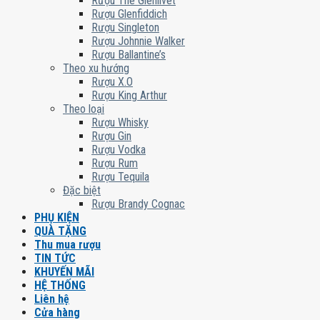
Rượu The Glenlivet
Rượu Glenfiddich
Rượu Singleton
Rượu Johnnie Walker
Rượu Ballantine’s
Theo xu hướng
Rượu X.O
Rượu King Arthur
Theo loại
Rượu Whisky
Rượu Gin
Rượu Vodka
Rượu Rum
Rượu Tequila
Đặc biệt
Rượu Brandy Cognac
PHỤ KIỆN
QUÀ TẶNG
Thu mua rượu
TIN TỨC
KHUYẾN MÃI
HỆ THỐNG
Liên hệ
Cửa hàng