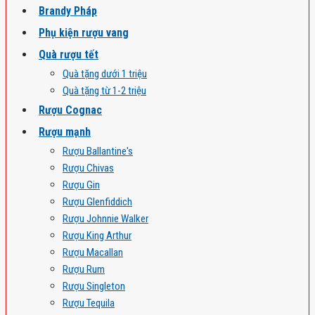
Brandy Pháp
Phụ kiện rượu vang
Quà rượu tết
Quà tặng dưới 1 triệu
Quà tặng từ 1-2 triệu
Rượu Cognac
Rượu mạnh
Rượu Ballantine's
Rượu Chivas
Rượu Gin
Rượu Glenfiddich
Rượu Johnnie Walker
Rượu King Arthur
Rượu Macallan
Rượu Rum
Rượu Singleton
Rượu Tequila