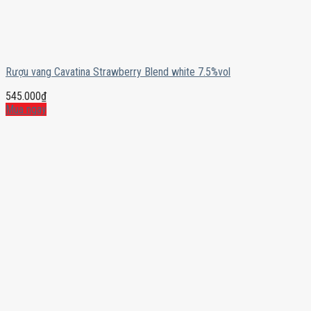
Rượu vang Cavatina Strawberry Blend white 7.5%vol
545.000
₫
Mua ngay