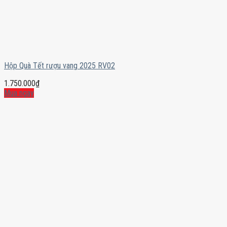
Hộp Quà Tết rượu vang 2025 RV02
1.750.000
₫
Mua ngay