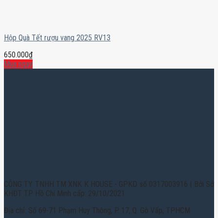
Hộp Quà Tết rượu vang 2025 RV13
650.000
₫
Mua ngay
CÔNG TY TNHH TM XNK K HOUSE - GPKD số 0317003916 | Bởi Sở
KHĐT TP. Hồ Chí Minh cấp: 29/10/2021
Địa chỉ: Số 69-71 Phạm Huy Thông, P. 17, Q. Gò Vấp, TPHCM