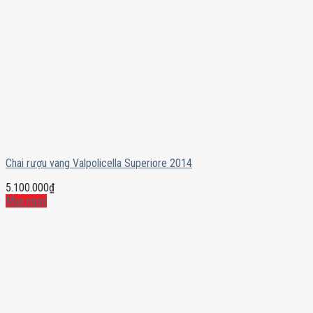
Chai rượu vang Valpolicella Superiore 2014
5.100.000
₫
Mua ngay