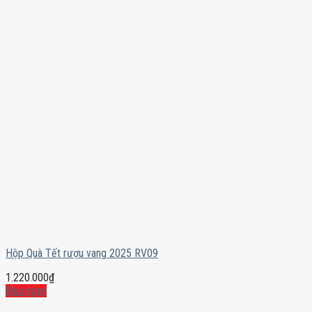
Hộp Quà Tết rượu vang 2025 RV09
1.220.000
₫
Mua ngay