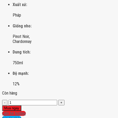
Xuất xứ:
Pháp
Giống nho:
Pinot Noir,
Chardonnay
Dung tích:
750ml
Độ mạnh:
12%
Còn hàng
Champagne
Henri
Mua ngay
Giraud
Liên hệ hotline
Aÿ