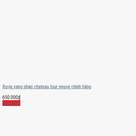
Rượu vang pháp chateau tour neuve chính hãng
650.000
₫
Mua ngay