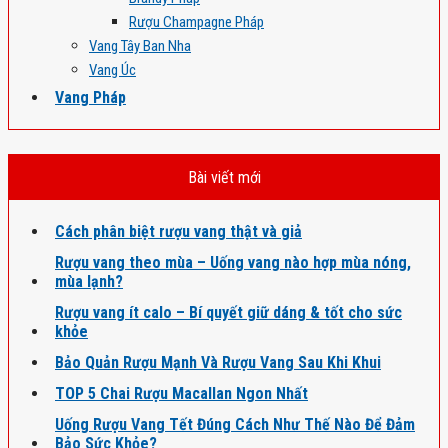
Rượu Champagne Pháp
Vang Tây Ban Nha
Vang Úc
Vang Pháp
Bài viết mới
Cách phân biệt rượu vang thật và giả
Rượu vang theo mùa – Uống vang nào hợp mùa nóng,
mùa lạnh?
Rượu vang ít calo – Bí quyết giữ dáng & tốt cho sức
khỏe
Bảo Quản Rượu Mạnh Và Rượu Vang Sau Khi Khui
TOP 5 Chai Rượu Macallan Ngon Nhất
Uống Rượu Vang Tết Đúng Cách Như Thế Nào Để Đảm
Bảo Sức Khỏe?