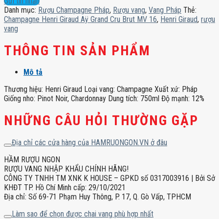
Gửi tin nhắn
Grand
Danh mục:
Rượu Champagne Pháp
,
Rượu vang
,
Vang Pháp
Thẻ:
Cru
Champagne Henri Giraud Aÿ Grand Cru Brut MV 16
,
Henri Giraud
,
rượu
Brut
vang
MV
16
THÔNG TIN SẢN PHẨM
số
lượng
Mô tả
Thương hiệu: Henri Giraud Loại vang: Champagne Xuất xứ: Pháp
Giống nho: Pinot Noir, Chardonnay Dung tích: 750ml Độ mạnh: 12%
NHỮNG CÂU HỎI THƯỜNG GẶP
Địa chỉ các cửa hàng của HAMRUONGON.VN ở đâu
HẦM RƯỢU NGON
RƯỢU VANG NHẬP KHẨU CHÍNH HÃNG!
CÔNG TY TNHH TM XNK K HOUSE – GPKD số 0317003916 | Bởi Sở
KHĐT TP. Hồ Chí Minh cấp: 29/10/2021
Địa chỉ: Số 69-71 Phạm Huy Thông, P. 17, Q. Gò Vấp, TPHCM
Làm sao để chọn được chai vang phù hợp nhất