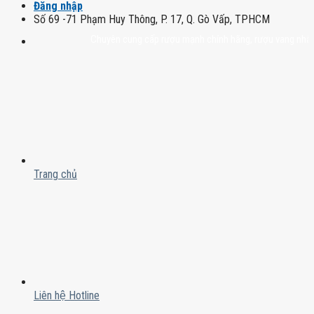
Đăng nhập
Số 69 -71 Phạm Huy Thông, P. 17, Q. Gò Vấp, TPHCM
Chuyên cung cấp rượu mạnh chính hãng, rượu vang nhập khẩu ca
Trang chủ
Liên hệ Hotline