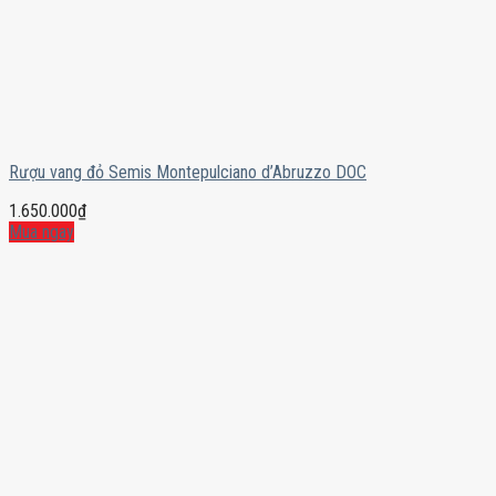
Rượu vang đỏ Semis Montepulciano d’Abruzzo DOC
1.650.000
₫
Mua ngay