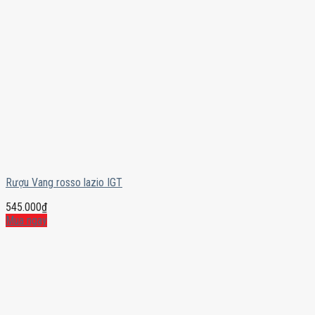
Rượu Vang rosso lazio IGT
545.000
₫
Mua ngay