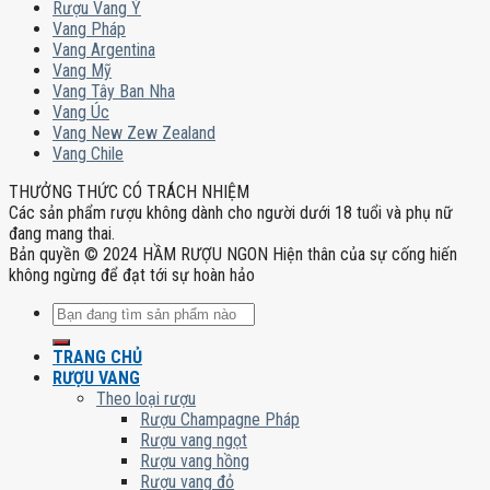
Rượu Vang Ý
Vang Pháp
Vang Argentina
Vang Mỹ
Vang Tây Ban Nha
Vang Úc
Vang New Zew Zealand
Vang Chile
THƯỞNG THỨC CÓ TRÁCH NHIỆM
Các sản phẩm rượu không dành cho người dưới 18 tuổi và phụ nữ
đang mang thai.
Bản quyền © 2024 HẦM RƯỢU NGON Hiện thân của sự cống hiến
không ngừng để đạt tới sự hoàn hảo
Tìm
kiếm:
TRANG CHỦ
RƯỢU VANG
Theo loại rượu
Rượu Champagne Pháp
Rượu vang ngọt
Rượu vang hồng
Rượu vang đỏ