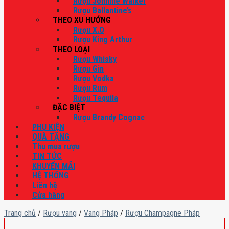
Rượu Johnnie Walker
Rượu Ballantine’s
THEO XU HƯỚNG
Rượu X.O
Rượu King Arthur
THEO LOẠI
Rượu Whisky
Rượu Gin
Rượu Vodka
Rượu Rum
Rượu Tequila
ĐẶC BIỆT
Rượu Brandy Cognac
PHỤ KIỆN
QUÀ TẶNG
Thu mua rượu
TIN TỨC
KHUYẾN MÃI
HỆ THỐNG
Liên hệ
Cửa hàng
Trang chủ
/
Rượu vang
/
Vang Pháp
/
Rượu Champagne Pháp