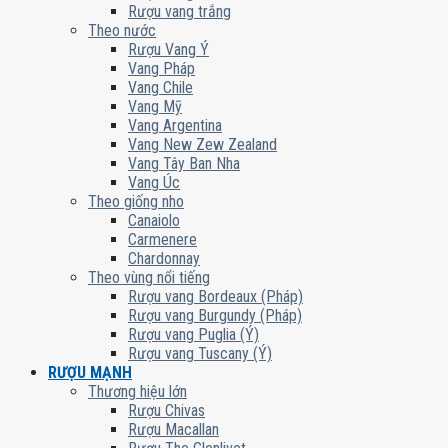
Rượu vang trắng
Theo nước
Rượu Vang Ý
Vang Pháp
Vang Chile
Vang Mỹ
Vang Argentina
Vang New Zew Zealand
Vang Tây Ban Nha
Vang Úc
Theo giống nho
Canaiolo
Carmenere
Chardonnay
Theo vùng nổi tiếng
Rượu vang Bordeaux (Pháp)
Rượu vang Burgundy (Pháp)
Rượu vang Puglia (Ý)
Rượu vang Tuscany (Ý)
RƯỢU MẠNH
Thương hiệu lớn
Rượu Chivas
Rượu Macallan