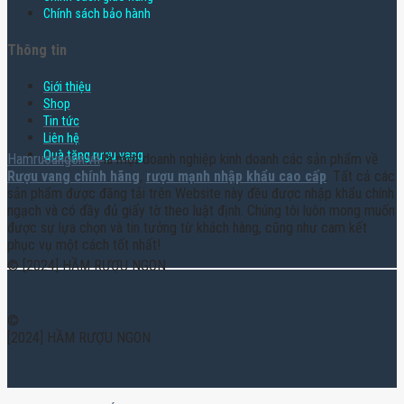
Chính sách bảo hành
Thông tin
Giới thiệu
Shop
Tin tức
Liên hệ
Quà tặng rượu vang
Hamruoungon.vn
là một doanh nghiệp kinh doanh các sản phẩm về
Rượu vang chính hãng
,
rượu mạnh nhập khẩu cao cấp
. Tất cả các
sản phẩm được đăng tải trên Website này đều được nhập khẩu chính
ngạch và có đầy đủ giấy tờ theo luật định. Chúng tôi luôn mong muốn
được sự lựa chọn và tin tưởng từ khách hàng, cũng như cam kết
phục vụ một cách tốt nhất!
© [2024] HẦM RƯỢU NGON
©
[2024] HẦM RƯỢU NGON