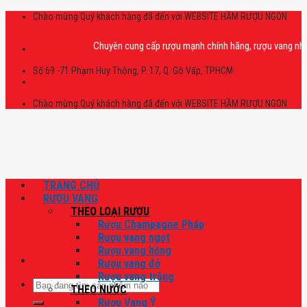
Skip
Chào mừng Quý khách hàng đã đến với WEBSITE HẦM RƯỢU NGON
to
content
Chuyên cung cấp rượu mạnh chính hãng, rượu vang nhập khẩu c
Số 69 -71 Phạm Huy Thông, P. 17, Q. Gò Vấp, TPHCM
Chào mừng Quý khách hàng đã đến với WEBSITE HẦM RƯỢU NGON
TRANG CHỦ
RƯỢU VANG
THEO LOẠI RƯỢU
Rượu Champagne Pháp
Rượu vang ngọt
Rượu vang hồng
Rượu vang đỏ
Rượu vang trắng
Tìm
THEO NƯỚC
kiếm:
Rượu Vang Ý