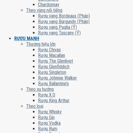
Chardonnay
Theo vùng nổi tiếng
Rượu vang Bordeaux (Pháp)
Rượu vang Burgundy (Pháp)
Rượu vang Puglia (Ý)
Rượu vang Tuscany (Ý)
RƯỢU MẠNH
Thương hiệu lớn
Rượu Chivas
Rượu Macallan
Rượu The Glenlivet
Rượu Glenfiddich
Rượu Singleton
Rượu Johnnie Walker
Rượu Ballantine’s
Theo xu hướng
Rượu X.O
Rượu King Arthur
Theo loại
Rượu Whisky
Rượu Gin
Rượu Vodka
Rượu Rum