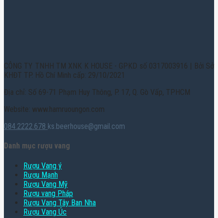
CÔNG TY TNHH TM XNK K HOUSE - GPKD số 0317003916 | Bởi Sở
KHĐT TP. Hồ Chí Minh cấp: 29/10/2021
Địa chỉ: Số 69-71 Phạm Huy Thông, P. 17, Q. Gò Vấp, TPHCM
Website: www.hamruoungon.com
084.2222.678
ks.beerhouse@gmail.com
Danh mục rượu vang
Rượu Vang ý
Rượu Mạnh
Rượu Vang Mỹ
Rượu vang Pháp
Rượu Vang Tây Ban Nha
Rượu Vang Úc