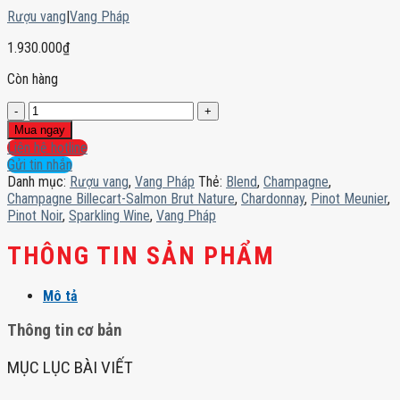
Rượu vang
|
Vang Pháp
1.930.000
₫
Còn hàng
Champagne
Billecart-
Mua ngay
Salmon
Liên hệ hotline
Brut
Gửi tin nhắn
Nature
Danh mục:
Rượu vang
,
Vang Pháp
Thẻ:
Blend
,
Champagne
,
số
Champagne Billecart-Salmon Brut Nature
,
Chardonnay
,
Pinot Meunier
,
lượng
Pinot Noir
,
Sparkling Wine
,
Vang Pháp
THÔNG TIN SẢN PHẨM
Mô tả
Thông tin cơ bản
MỤC LỤC BÀI VIẾT