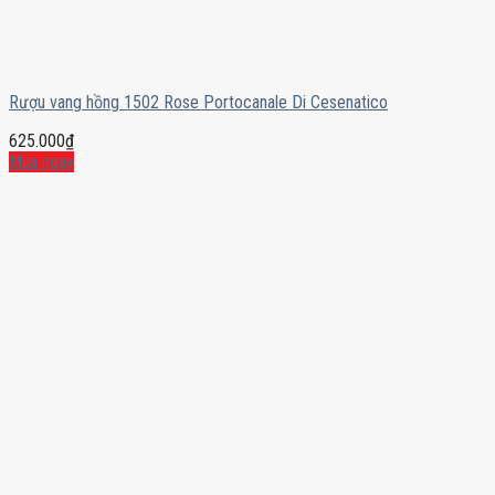
Rượu vang hồng 1502 Rose Portocanale Di Cesenatico
625.000
₫
Mua ngay