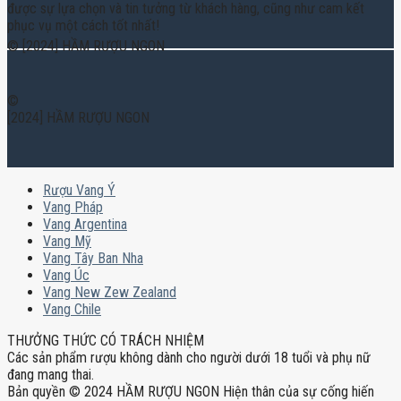
được sự lựa chọn và tin tưởng từ khách hàng, cũng như cam kết
phục vụ một cách tốt nhất!
© [2024] HẦM RƯỢU NGON
©
[2024] HẦM RƯỢU NGON
Rượu Vang Ý
Vang Pháp
Vang Argentina
Vang Mỹ
Vang Tây Ban Nha
Vang Úc
Vang New Zew Zealand
Vang Chile
THƯỞNG THỨC CÓ TRÁCH NHIỆM
Các sản phẩm rượu không dành cho người dưới 18 tuổi và phụ nữ
đang mang thai.
Bản quyền © 2024 HẦM RƯỢU NGON Hiện thân của sự cống hiến