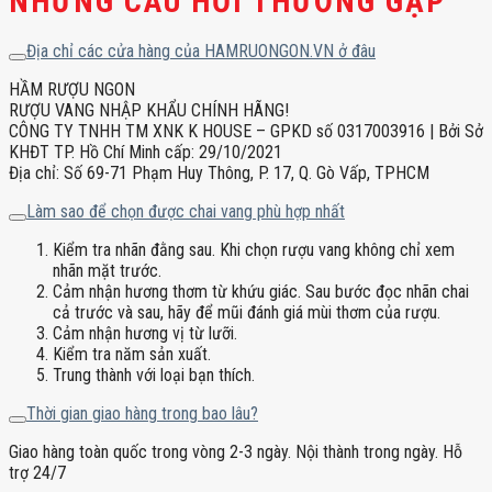
NHỮNG CÂU HỎI THƯỜNG GẶP
Địa chỉ các cửa hàng của HAMRUONGON.VN ở đâu
HẦM RƯỢU NGON
RƯỢU VANG NHẬP KHẨU CHÍNH HÃNG!
CÔNG TY TNHH TM XNK K HOUSE – GPKD số 0317003916 | Bởi Sở
KHĐT TP. Hồ Chí Minh cấp: 29/10/2021
Địa chỉ: Số 69-71 Phạm Huy Thông, P. 17, Q. Gò Vấp, TPHCM
Làm sao để chọn được chai vang phù hợp nhất
Kiểm tra nhãn đằng sau. Khi chọn rượu vang không chỉ xem
nhãn mặt trước.
Cảm nhận hương thơm từ khứu giác. Sau bước đọc nhãn chai
cả trước và sau, hãy để mũi đánh giá mùi thơm của rượu.
Cảm nhận hương vị từ lưỡi.
Kiểm tra năm sản xuất.
Trung thành với loại bạn thích.
Thời gian giao hàng trong bao lâu?
Giao hàng toàn quốc trong vòng 2-3 ngày. Nội thành trong ngày. Hỗ
trợ 24/7