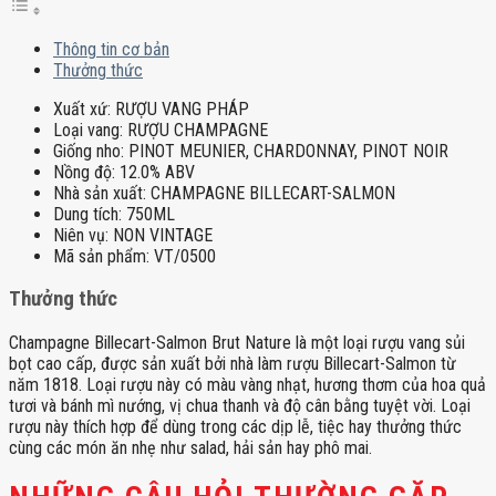
Thông tin cơ bản
Thưởng thức
Xuất xứ:
RƯỢU VANG PHÁP
Loại vang:
RƯỢU CHAMPAGNE
Giống nho:
PINOT MEUNIER, CHARDONNAY, PINOT NOIR
Nồng độ:
12.0% ABV
Nhà sản xuất:
CHAMPAGNE BILLECART-SALMON
Dung tích:
750ML
Niên vụ:
NON VINTAGE
Mã sản phẩm:
VT/0500
Thưởng thức
Champagne Billecart-Salmon Brut Nature là một loại rượu vang sủi
bọt cao cấp, được sản xuất bởi nhà làm rượu Billecart-Salmon từ
năm 1818. Loại rượu này có màu vàng nhạt, hương thơm của hoa quả
tươi và bánh mì nướng, vị chua thanh và độ cân bằng tuyệt vời. Loại
rượu này thích hợp để dùng trong các dịp lễ, tiệc hay thưởng thức
cùng các món ăn nhẹ như salad, hải sản hay phô mai.