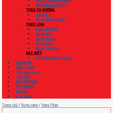
Rượu Johnnie Walker
Rượu Ballantine’s
THEO XU HƯỚNG
Rượu X.O
Rượu King Arthur
THEO LOẠI
Rượu Whisky
Rượu Gin
Rượu Vodka
Rượu Rum
Rượu Tequila
ĐẶC BIỆT
Rượu Brandy Cognac
PHỤ KIỆN
QUÀ TẶNG
Thu mua rượu
TIN TỨC
KHUYẾN MÃI
HỆ THỐNG
Liên hệ
Cửa hàng
Trang chủ
/
Rượu vang
/
Vang Pháp