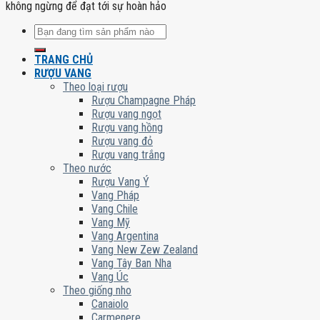
không ngừng để đạt tới sự hoàn hảo
Tìm
kiếm:
TRANG CHỦ
RƯỢU VANG
Theo loại rượu
Rượu Champagne Pháp
Rượu vang ngọt
Rượu vang hồng
Rượu vang đỏ
Rượu vang trắng
Theo nước
Rượu Vang Ý
Vang Pháp
Vang Chile
Vang Mỹ
Vang Argentina
Vang New Zew Zealand
Vang Tây Ban Nha
Vang Úc
Theo giống nho
Canaiolo
Carmenere