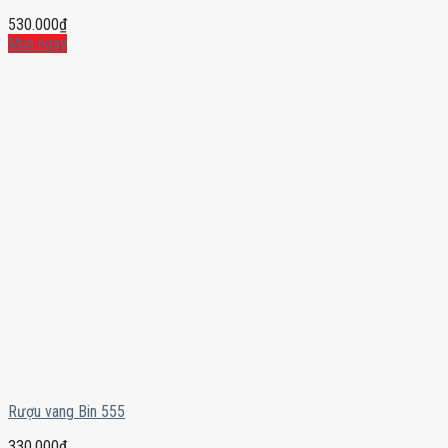
530.000
₫
Mua ngay
Rượu vang Bin 555
330.000
₫