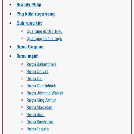
Brandy Pháp
Phụ kiện rượu vang
Quà rượu tết
Quà tặng dưới 1 triệu
Quà tặng từ 1-2 triệu
Rượu Cognac
Rượu mạnh
Rượu Ballantine's
Rượu Chivas
Rượu Gin
Rượu Glenfiddich
Rượu Johnnie Walker
Rượu King Arthur
Rượu Macallan
Rượu Rum
Rượu Singleton
Rượu Tequila