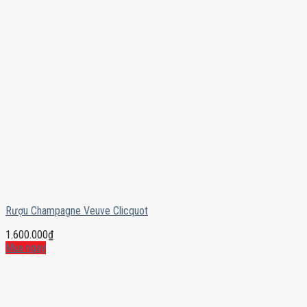
Rượu Champagne Veuve Clicquot
1.600.000
₫
Mua ngay