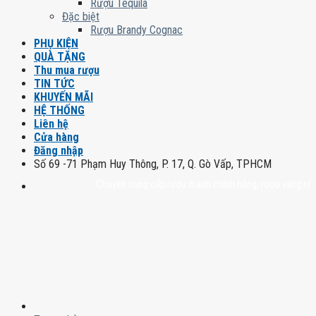
Rượu Tequila
Đặc biệt
Rượu Brandy Cognac
PHỤ KIỆN
QUÀ TẶNG
Thu mua rượu
TIN TỨC
KHUYẾN MÃI
HỆ THỐNG
Liên hệ
Cửa hàng
Đăng nhập
Số 69 -71 Phạm Huy Thông, P. 17, Q. Gò Vấp, TPHCM
Chuyên cung cấp rượu mạnh chính hãng, rượu vang nhập khẩu c