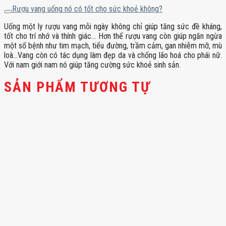
Rượu vang uống nó có tốt cho sức khoẻ không?
Uống một ly rượu vang mỗi ngày không chỉ giúp tăng sức đề kháng,
tốt cho trí nhớ và thính giác… Hơn thế rượu vang còn giúp ngăn ngừa
một số bệnh như tim mạch, tiểu đường, trầm cảm, gan nhiễm mỡ, mù
loà…Vang còn có tác dụng làm đẹp da và chống lão hoá cho phái nữ.
Với nam giới nam nó giúp tăng cường sức khoẻ sinh sản.
SẢN PHẨM TƯƠNG TỰ