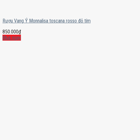
Rượu Vang Ý Monnalisa toscana rosso đỏ tím
850.000
₫
Mua ngay