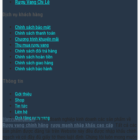
Rượu Vang Chi Lê
Dịch vụ khách hàng
Chính sách bảo mật
Chính sách thanh toán
Chương trình khuyến mãi
Thu mua rượu vang
Chính sách đổi trả hàng
Chính sách hoàn tiền
Chính sách giao hàng
Chính sách bảo hành
Thông tin
Giới thiệu
Shop
Tin tức
Liên hệ
Quà tặng rượu vang
Hamruoungon.vn
là một doanh nghiệp kinh doanh các sản phẩm về
Rượu vang chính hãng
,
rượu mạnh nhập khẩu cao cấp
. Tất cả các
sản phẩm được đăng tải trên Website này đều được nhập khẩu chính
ngạch và có đầy đủ giấy tờ theo luật định. Chúng tôi luôn mong muốn