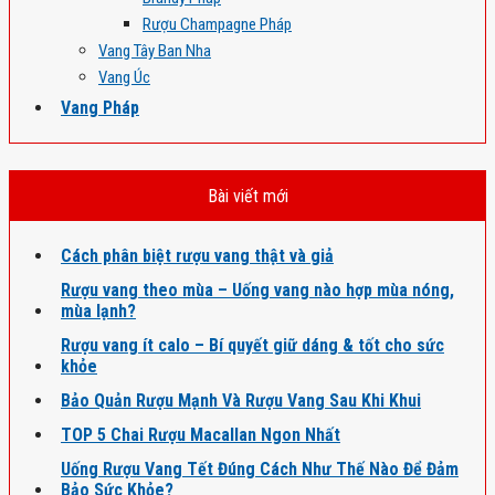
Rượu Champagne Pháp
Vang Tây Ban Nha
Vang Úc
Vang Pháp
Bài viết mới
Cách phân biệt rượu vang thật và giả
Rượu vang theo mùa – Uống vang nào hợp mùa nóng,
mùa lạnh?
Rượu vang ít calo – Bí quyết giữ dáng & tốt cho sức
khỏe
Bảo Quản Rượu Mạnh Và Rượu Vang Sau Khi Khui
TOP 5 Chai Rượu Macallan Ngon Nhất
Uống Rượu Vang Tết Đúng Cách Như Thế Nào Để Đảm
Bảo Sức Khỏe?