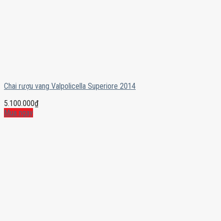
Chai rượu vang Valpolicella Superiore 2014
5.100.000
₫
Mua ngay