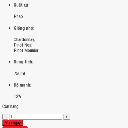
Xuất xứ:
Pháp
Giống nho:
Chardonnay,
Pinot Noir,
Pinot Meunier
Dung tích:
750ml
Độ mạnh:
12%
Còn hàng
Champagne
Ayala
Mua ngay
Brut