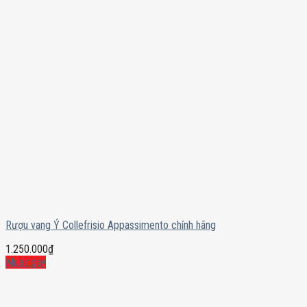
Rượu vang Ý Collefrisio Appassimento chính hãng
1.250.000
₫
Mua ngay