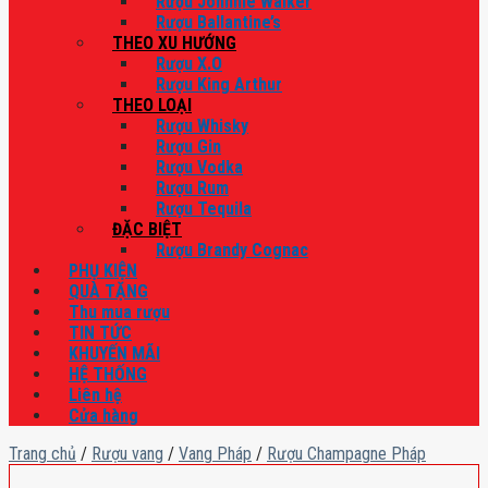
Rượu Johnnie Walker
Rượu Ballantine’s
THEO XU HƯỚNG
Rượu X.O
Rượu King Arthur
THEO LOẠI
Rượu Whisky
Rượu Gin
Rượu Vodka
Rượu Rum
Rượu Tequila
ĐẶC BIỆT
Rượu Brandy Cognac
PHỤ KIỆN
QUÀ TẶNG
Thu mua rượu
TIN TỨC
KHUYẾN MÃI
HỆ THỐNG
Liên hệ
Cửa hàng
Trang chủ
/
Rượu vang
/
Vang Pháp
/
Rượu Champagne Pháp