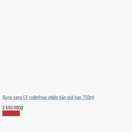
Rượu vang CF collefrisio phiên bản giới hạn 750ml
2.650.000
₫
Mua ngay