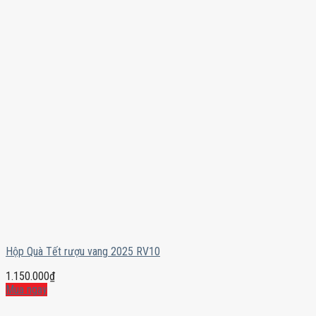
Hộp Quà Tết rượu vang 2025 RV10
1.150.000
₫
Mua ngay