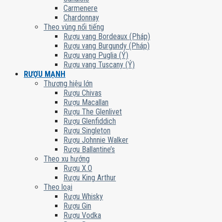
Carmenere
Chardonnay
Theo vùng nổi tiếng
Rượu vang Bordeaux (Pháp)
Rượu vang Burgundy (Pháp)
Rượu vang Puglia (Ý)
Rượu vang Tuscany (Ý)
RƯỢU MẠNH
Thương hiệu lớn
Rượu Chivas
Rượu Macallan
Rượu The Glenlivet
Rượu Glenfiddich
Rượu Singleton
Rượu Johnnie Walker
Rượu Ballantine’s
Theo xu hướng
Rượu X.O
Rượu King Arthur
Theo loại
Rượu Whisky
Rượu Gin
Rượu Vodka