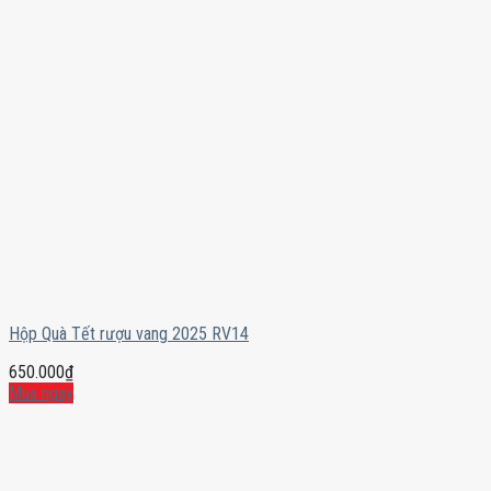
Hộp Quà Tết rượu vang 2025 RV14
650.000
₫
Mua ngay