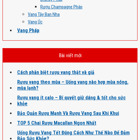
Rượu Champagne Pháp
Vang Tây Ban Nha
Vang Úc
Vang Pháp
Bài viết mới
Cách phân biệt rượu vang thật và giả
Rượu vang theo mùa – Uống vang nào hợp mùa nóng,
mùa lạnh?
Rượu vang ít calo – Bí quyết giữ dáng & tốt cho sức
khỏe
Bảo Quản Rượu Mạnh Và Rượu Vang Sau Khi Khui
TOP 5 Chai Rượu Macallan Ngon Nhất
Uống Rượu Vang Tết Đúng Cách Như Thế Nào Để Đảm
Bảo Sức Khỏe?