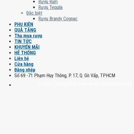
Rượu Rum
Rượu Tequila
Đặc biệt
Rượu Brandy Cognac
PHỤ KIỆN
QUÀ TẶNG
Thu mua rượu
TIN TỨC
KHUYẾN MÃI
HỆ THỐNG
Liên hệ
Cửa hàng
Đăng nhập
Số 69 -71 Phạm Huy Thông, P. 17, Q. Gò Vấp, TPHCM
Chuyên cung cấp rượu mạnh chính hãng, rượu vang nhập khẩu ca