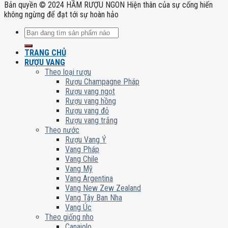
Bản quyền © 2024 HẦM RƯỢU NGON Hiện thân của sự cống hiến
không ngừng để đạt tới sự hoàn hảo
Tìm
kiếm:
TRANG CHỦ
RƯỢU VANG
Theo loại rượu
Rượu Champagne Pháp
Rượu vang ngọt
Rượu vang hồng
Rượu vang đỏ
Rượu vang trắng
Theo nước
Rượu Vang Ý
Vang Pháp
Vang Chile
Vang Mỹ
Vang Argentina
Vang New Zew Zealand
Vang Tây Ban Nha
Vang Úc
Theo giống nho
Canaiolo