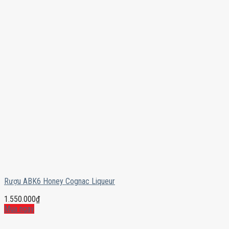
Rượu ABK6 Honey Cognac Liqueur
1.550.000
₫
Mua ngay