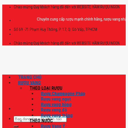
Skip
Chào mừng Quý khách hàng đã đến với WEBSITE HẦM RƯỢU NGON
to
content
Chuyên cung cấp rượu mạnh chính hãng, rượu vang nhập khẩu ca
Số 69 -71 Phạm Huy Thông, P. 17, Q. Gò Vấp, TPHCM
Chào mừng Quý khách hàng đã đến với WEBSITE HẦM RƯỢU NGON
TRANG CHỦ
RƯỢU VANG
THEO LOẠI RƯỢU
Rượu Champagne Pháp
Rượu vang ngọt
Rượu vang hồng
Rượu vang đỏ
Rượu vang trắng
Tìm
THEO NƯỚC
kiếm:
Rượu Vang Ý