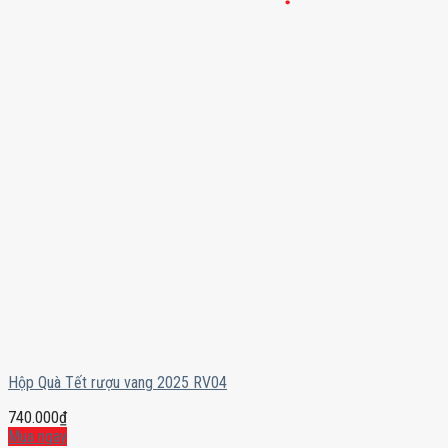
Hộp Quà Tết rượu vang 2025 RV04
740.000
₫
Mua ngay