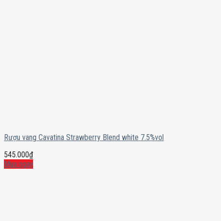
Rượu vang Cavatina Strawberry Blend white 7.5%vol
545.000
₫
Mua ngay