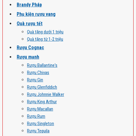
Brandy Pháp
Phụ kiện rượu vang
Quà rượu tết
Quà tặng dưới 1 triệu
Quà tặng từ 1-2 triệu
Rượu Cognac
Rượu mạnh
Rượu Ballantine's
Rượu Chivas
Rượu Gin
Rượu Glenfiddich
Rượu Johnnie Walker
Rượu King Arthur
Rượu Macallan
Rượu Rum
Rượu Singleton
Rượu Tequila