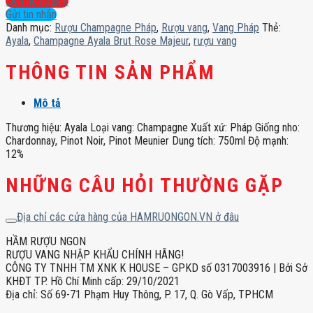
Liên hệ hotline
Rose
Gửi tin nhắn
Majeur
Danh mục:
Rượu Champagne Pháp
,
Rượu vang
,
Vang Pháp
Thẻ:
số
Ayala
,
Champagne Ayala Brut Rose Majeur
,
rượu vang
lượng
THÔNG TIN SẢN PHẨM
Mô tả
Thương hiệu: Ayala Loại vang: Champagne Xuất xứ: Pháp Giống nho:
Chardonnay, Pinot Noir, Pinot Meunier Dung tích: 750ml Độ mạnh:
12%
NHỮNG CÂU HỎI THƯỜNG GẶP
Địa chỉ các cửa hàng của HAMRUONGON.VN ở đâu
HẦM RƯỢU NGON
RƯỢU VANG NHẬP KHẨU CHÍNH HÃNG!
CÔNG TY TNHH TM XNK K HOUSE – GPKD số 0317003916 | Bởi Sở
KHĐT TP. Hồ Chí Minh cấp: 29/10/2021
Địa chỉ: Số 69-71 Phạm Huy Thông, P. 17, Q. Gò Vấp, TPHCM