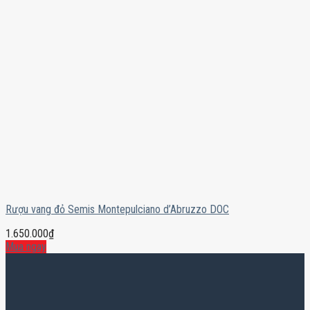
Rượu vang đỏ Semis Montepulciano d’Abruzzo DOC
1.650.000
₫
Mua ngay