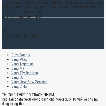
ngạch và có đầy đủ giấy tờ theo luật định. Chúng tôi luôn mong muốn
được sự lựa chọn và tin tưởng từ khách hàng, cũng như cam kết
phục vụ một cách tốt nhất!
© [2024] HẦM RƯỢU NGON
©
[2024] HẦM RƯỢU NGON
Rượu Vang Ý
Vang Pháp
Vang Argentina
Vang Mỹ
Vang Tây Ban Nha
Vang Úc
Vang New Zew Zealand
Vang Chile
THƯỞNG THỨC CÓ TRÁCH NHIỆM
Các sản phẩm rượu không dành cho người dưới 18 tuổi và phụ nữ
đang mang thai.