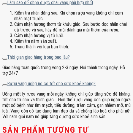
Làm sao để chọn được chai vang phù hợp nhất
Kiểm tra nhãn đằng sau. Khi chọn rượu vang không chỉ xem
nhãn mặt trước.
Cảm nhận hương thơm từ khứu giác. Sau bước đọc nhãn chai
cả trước và sau, hãy để mũi đánh giá mùi thơm của rượu.
Cảm nhận hương vị từ lưỡi.
Kiểm tra năm sản xuất.
Trung thành với loại bạn thích.
Thời gian giao hàng trong bao lâu?
Giao hàng toàn quốc trong vòng 2-3 ngày. Nội thành trong ngày. Hỗ
trợ 24/7
Rượu vang uống nó có tốt cho sức khoẻ không?
Uống một ly rượu vang mỗi ngày không chỉ giúp tăng sức đề kháng,
tốt cho trí nhớ và thính giác… Hơn thế rượu vang còn giúp ngăn ngừa
một số bệnh như tim mạch, tiểu đường, trầm cảm, gan nhiễm mỡ, mù
loà…Vang còn có tác dụng làm đẹp da và chống lão hoá cho phái nữ.
Với nam giới nam nó giúp tăng cường sức khoẻ sinh sản.
SẢN PHẨM TƯƠNG TỰ