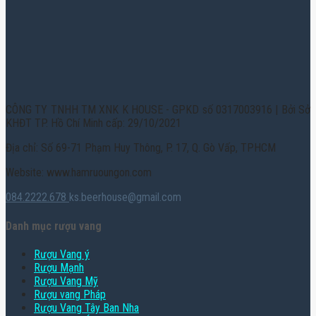
CÔNG TY TNHH TM XNK K HOUSE - GPKD số 0317003916 | Bởi Sở
KHĐT TP. Hồ Chí Minh cấp: 29/10/2021
Địa chỉ: Số 69-71 Phạm Huy Thông, P. 17, Q. Gò Vấp, TPHCM
Website: www.hamruoungon.com
084.2222.678
ks.beerhouse@gmail.com
Danh mục rượu vang
Rượu Vang ý
Rượu Mạnh
Rượu Vang Mỹ
Rượu vang Pháp
Rượu Vang Tây Ban Nha