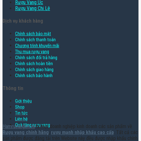
Rượu Vang Úc
Rượu Vang Chi Lê
Dịch vụ khách hàng
Chính sách bảo mật
Chính sách thanh toán
Chương trình khuyến mãi
Thu mua rượu vang
Chính sách đổi trả hàng
Chính sách hoàn tiền
Chính sách giao hàng
Chính sách bảo hành
Thông tin
Giới thiệu
Shop
Tin tức
Liên hệ
Quà tặng rượu vang
Hamruoungon.vn
là một doanh nghiệp kinh doanh các sản phẩm về
Rượu vang chính hãng
,
rượu mạnh nhập khẩu cao cấp
. Tất cả các
sản phẩm được đăng tải trên Website này đều được nhập khẩu chính