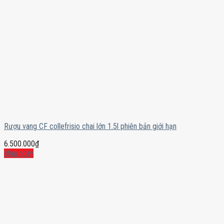
Rượu vang CF collefrisio chai lớn 1.5l phiên bản giới hạn
6.500.000
₫
Mua ngay