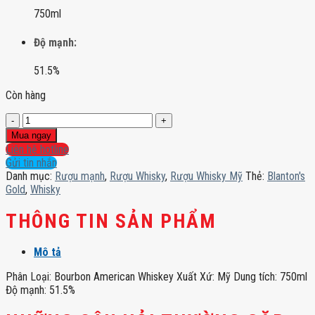
750ml
Độ mạnh:
51.5%
Còn hàng
Blanton's
Gold
Mua ngay
số
Liên hệ hotline
lượng
Gửi tin nhắn
Danh mục:
Rượu mạnh
,
Rượu Whisky
,
Rượu Whisky Mỹ
Thẻ:
Blanton's
Gold
,
Whisky
THÔNG TIN SẢN PHẨM
Mô tả
Phân Loại: Bourbon American Whiskey Xuất Xứ: Mỹ Dung tích: 750ml
Độ mạnh: 51.5%