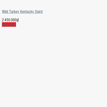
Wild Turkey Kentucky Spirit
2.450.000
₫
Mua ngay