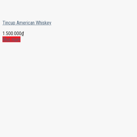
Tincup American Whiskey
1.500.000
₫
Mua ngay