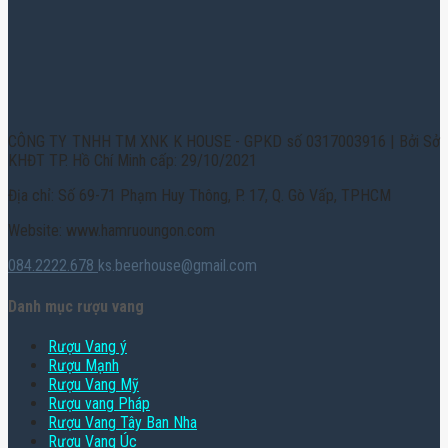
CÔNG TY TNHH TM XNK K HOUSE - GPKD số 0317003916 | Bởi Sở
KHĐT TP. Hồ Chí Minh cấp: 29/10/2021
Địa chỉ: Số 69-71 Phạm Huy Thông, P. 17, Q. Gò Vấp, TPHCM
Website: www.hamruoungon.com
084.2222.678
ks.beerhouse@gmail.com
Danh mục rượu vang
Rượu Vang ý
Rượu Mạnh
Rượu Vang Mỹ
Rượu vang Pháp
Rượu Vang Tây Ban Nha
Rượu Vang Úc