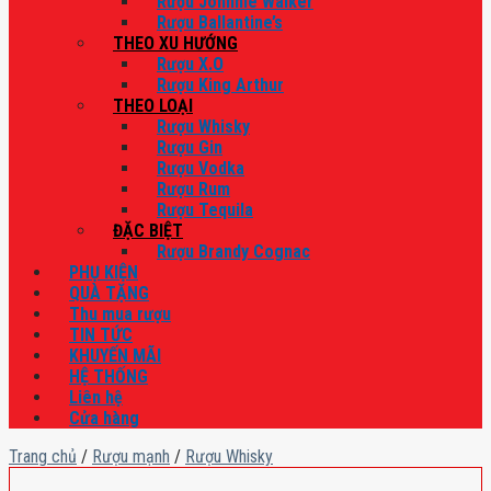
Rượu Johnnie Walker
Rượu Ballantine’s
THEO XU HƯỚNG
Rượu X.O
Rượu King Arthur
THEO LOẠI
Rượu Whisky
Rượu Gin
Rượu Vodka
Rượu Rum
Rượu Tequila
ĐẶC BIỆT
Rượu Brandy Cognac
PHỤ KIỆN
QUÀ TẶNG
Thu mua rượu
TIN TỨC
KHUYẾN MÃI
HỆ THỐNG
Liên hệ
Cửa hàng
Trang chủ
/
Rượu mạnh
/
Rượu Whisky