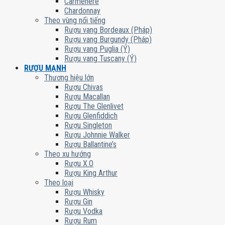
Carmenere
Chardonnay
Theo vùng nổi tiếng
Rượu vang Bordeaux (Pháp)
Rượu vang Burgundy (Pháp)
Rượu vang Puglia (Ý)
Rượu vang Tuscany (Ý)
RƯỢU MẠNH
Thương hiệu lớn
Rượu Chivas
Rượu Macallan
Rượu The Glenlivet
Rượu Glenfiddich
Rượu Singleton
Rượu Johnnie Walker
Rượu Ballantine’s
Theo xu hướng
Rượu X.O
Rượu King Arthur
Theo loại
Rượu Whisky
Rượu Gin
Rượu Vodka
Rượu Rum