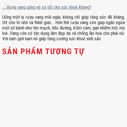
Rượu vang uống nó có tốt cho sức khoẻ không?
Uống một ly rượu vang mỗi ngày không chỉ giúp tăng sức đề kháng,
tốt cho trí nhớ và thính giác… Hơn thế rượu vang còn giúp ngăn ngừa
một số bệnh như tim mạch, tiểu đường, trầm cảm, gan nhiễm mỡ, mù
loà…Vang còn có tác dụng làm đẹp da và chống lão hoá cho phái nữ.
Với nam giới nam nó giúp tăng cường sức khoẻ sinh sản.
SẢN PHẨM TƯƠNG TỰ