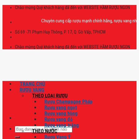
Skip
Chào mừng Quý khách hàng đã đến với WEBSITE HẦM RƯỢU NGON
to
content
Chuyên cung cấp rượu mạnh chính hãng, rượu vang nhập khẩu c
Số 69 -71 Phạm Huy Thông, P. 17, Q. Gò Vấp, TPHCM
Chào mừng Quý khách hàng đã đến với WEBSITE HẦM RƯỢU NGON
TRANG CHỦ
RƯỢU VANG
THEO LOẠI RƯỢU
Rượu Champagne Pháp
Rượu vang ngọt
Rượu vang hồng
Rượu vang đỏ
Rượu vang trắng
Tìm
THEO NƯỚC
kiếm:
Rượu Vang Ý