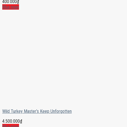
400.000
₫
Mua ngay
Wild Turkey Master’s Keep Unforgotten
4.500.000
₫
Mua ngay