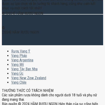
được sự lựa chọn và tin tưởng từ khách hàng, cũng như cam kết
phục vụ một cách tốt nhất!
© [2024] HẦM RƯỢU NGON
©
[2024] HẦM RƯỢU NGON
Rượu Vang Ý
Vang Pháp
Vang Argentina
Vang Mỹ
Vang Tây Ban Nha
Vang Úc
Vang New Zew Zealand
Vang Chile
THƯỞNG THỨC CÓ TRÁCH NHIỆM
Các sản phẩm rượu không dành cho người dưới 18 tuổi và phụ nữ
đang mang thai.
Bản quyền © 2024 HẦM RƯỢU NGON Hiện thân của sự cống hiến