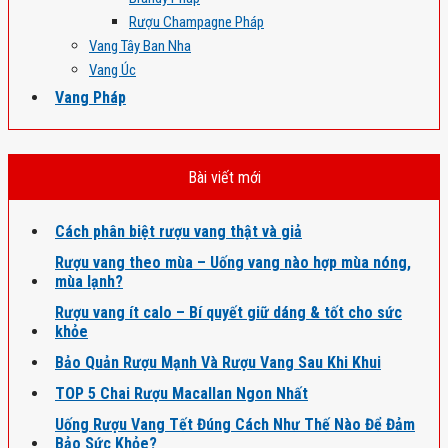
Rượu Champagne Pháp
Vang Tây Ban Nha
Vang Úc
Vang Pháp
Bài viết mới
Cách phân biệt rượu vang thật và giả
Rượu vang theo mùa – Uống vang nào hợp mùa nóng,
mùa lạnh?
Rượu vang ít calo – Bí quyết giữ dáng & tốt cho sức
khỏe
Bảo Quản Rượu Mạnh Và Rượu Vang Sau Khi Khui
TOP 5 Chai Rượu Macallan Ngon Nhất
Uống Rượu Vang Tết Đúng Cách Như Thế Nào Để Đảm
Bảo Sức Khỏe?