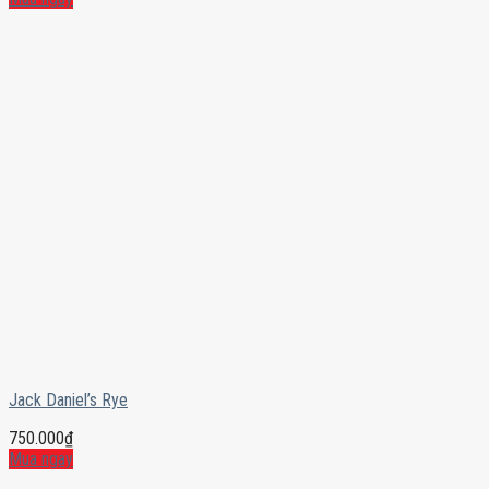
Jack Daniel’s Rye
750.000
₫
Mua ngay