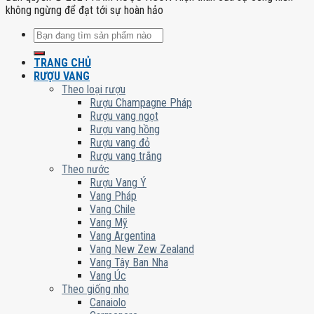
không ngừng để đạt tới sự hoàn hảo
Tìm
kiếm:
TRANG CHỦ
RƯỢU VANG
Theo loại rượu
Rượu Champagne Pháp
Rượu vang ngọt
Rượu vang hồng
Rượu vang đỏ
Rượu vang trắng
Theo nước
Rượu Vang Ý
Vang Pháp
Vang Chile
Vang Mỹ
Vang Argentina
Vang New Zew Zealand
Vang Tây Ban Nha
Vang Úc
Theo giống nho
Canaiolo