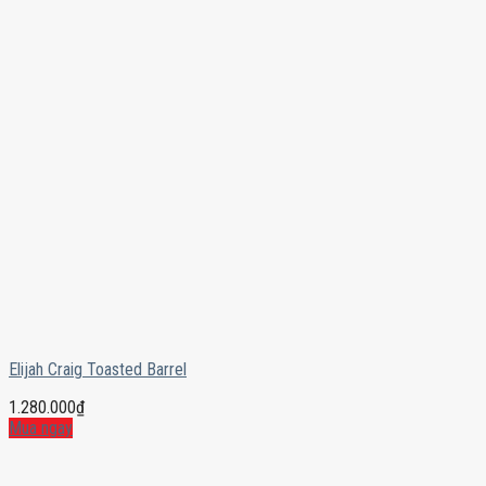
Elijah Craig Toasted Barrel
1.280.000
₫
Mua ngay