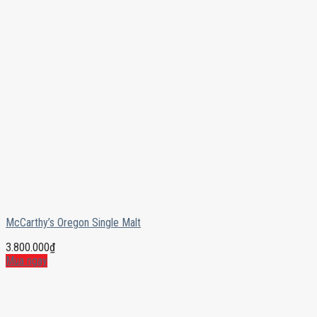
McCarthy’s Oregon Single Malt
3.800.000
₫
Mua ngay