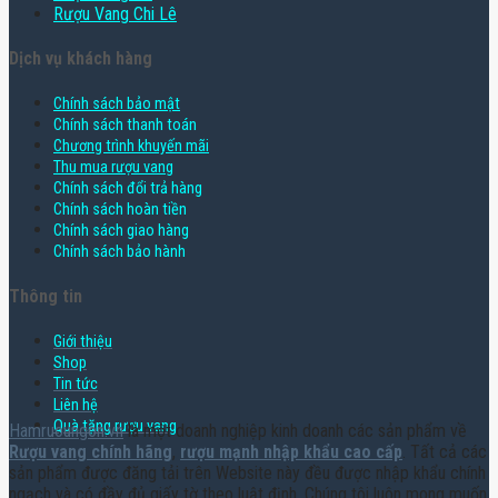
Rượu Vang Chi Lê
Dịch vụ khách hàng
Chính sách bảo mật
Chính sách thanh toán
Chương trình khuyến mãi
Thu mua rượu vang
Chính sách đổi trả hàng
Chính sách hoàn tiền
Chính sách giao hàng
Chính sách bảo hành
Thông tin
Giới thiệu
Shop
Tin tức
Liên hệ
Quà tặng rượu vang
Hamruoungon.vn
là một doanh nghiệp kinh doanh các sản phẩm về
Rượu vang chính hãng
,
rượu mạnh nhập khẩu cao cấp
. Tất cả các
sản phẩm được đăng tải trên Website này đều được nhập khẩu chính
ngạch và có đầy đủ giấy tờ theo luật định. Chúng tôi luôn mong muốn