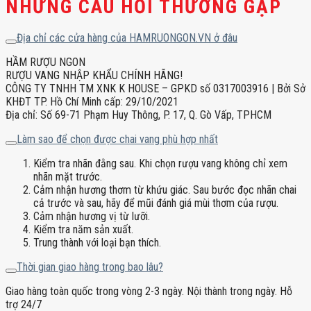
NHỮNG CÂU HỎI THƯỜNG GẶP
Địa chỉ các cửa hàng của HAMRUONGON.VN ở đâu
HẦM RƯỢU NGON
RƯỢU VANG NHẬP KHẨU CHÍNH HÃNG!
CÔNG TY TNHH TM XNK K HOUSE – GPKD số 0317003916 | Bởi Sở
KHĐT TP. Hồ Chí Minh cấp: 29/10/2021
Địa chỉ: Số 69-71 Phạm Huy Thông, P. 17, Q. Gò Vấp, TPHCM
Làm sao để chọn được chai vang phù hợp nhất
Kiểm tra nhãn đằng sau. Khi chọn rượu vang không chỉ xem
nhãn mặt trước.
Cảm nhận hương thơm từ khứu giác. Sau bước đọc nhãn chai
cả trước và sau, hãy để mũi đánh giá mùi thơm của rượu.
Cảm nhận hương vị từ lưỡi.
Kiểm tra năm sản xuất.
Trung thành với loại bạn thích.
Thời gian giao hàng trong bao lâu?
Giao hàng toàn quốc trong vòng 2-3 ngày. Nội thành trong ngày. Hỗ
trợ 24/7