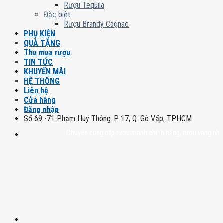
Rượu Tequila
Đặc biệt
Rượu Brandy Cognac
PHỤ KIỆN
QUÀ TẶNG
Thu mua rượu
TIN TỨC
KHUYẾN MÃI
HỆ THỐNG
Liên hệ
Cửa hàng
Đăng nhập
Số 69 -71 Phạm Huy Thông, P. 17, Q. Gò Vấp, TPHCM
Chuyên cung cấp rượu mạnh chính hãng, rượu vang nhập khẩu c