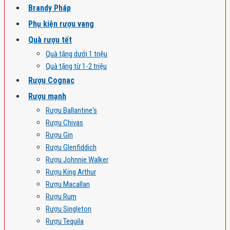
Brandy Pháp
Phụ kiện rượu vang
Quà rượu tết
Quà tặng dưới 1 triệu
Quà tặng từ 1-2 triệu
Rượu Cognac
Rượu mạnh
Rượu Ballantine's
Rượu Chivas
Rượu Gin
Rượu Glenfiddich
Rượu Johnnie Walker
Rượu King Arthur
Rượu Macallan
Rượu Rum
Rượu Singleton
Rượu Tequila