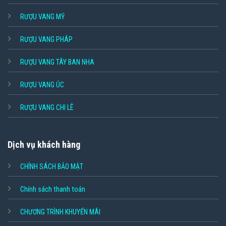
RƯỢU VANG MỸ
RƯỢU VANG PHÁP
RƯỢU VANG TÂY BAN NHA
RƯỢU VANG ÚC
RƯỢU VANG CHI LÊ
Dịch vụ khách hàng
CHÍNH SÁCH BẢO MẬT
Chính sách thanh toán
CHƯƠNG TRÌNH KHUYẾN MÃI