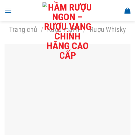
Skip
to
content
Trang chủ
/
Rượu mạnh
/
Rượu Whisky