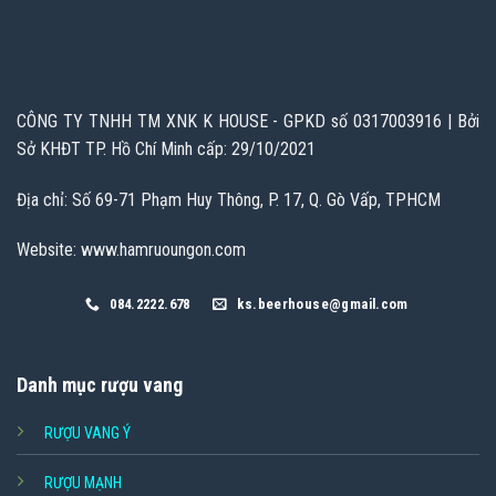
CÔNG TY TNHH TM XNK K HOUSE - GPKD số 0317003916 | Bởi
Sở KHĐT TP. Hồ Chí Minh cấp: 29/10/2021
Địa chỉ: Số 69-71 Phạm Huy Thông, P. 17, Q. Gò Vấp, TPHCM
Website: www.hamruoungon.com
084.2222.678
ks.beerhouse@gmail.com
Danh mục rượu vang
RƯỢU VANG Ý
RƯỢU MẠNH