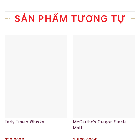
SẢN PHẨM TƯƠNG TỰ
Early Times Whisky
McCarthy’s Oregon Single
Malt
320.000
₫
3.800.000
₫