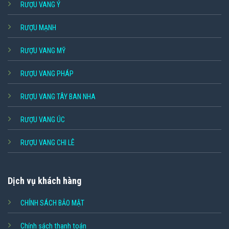
RƯỢU VANG Ý
RƯỢU MẠNH
RƯỢU VANG MỸ
RƯỢU VANG PHÁP
RƯỢU VANG TÂY BAN NHA
RƯỢU VANG ÚC
RƯỢU VANG CHI LÊ
Dịch vụ khách hàng
CHÍNH SÁCH BẢO MẬT
Chính sách thanh toán