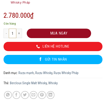
Whisky Pháp
2.780.000
₫
Còn hàng
Bercloux Single Malt Whisky số lượng
MUA NGAY
LIÊN HỆ HOTLINE
GỬI TIN NHẮN
Danh mục:
Rượu mạnh
,
Rượu Whisky
,
Rượu Whisky Pháp
Thẻ:
Bercloux Single Malt Whisky
,
Whisky