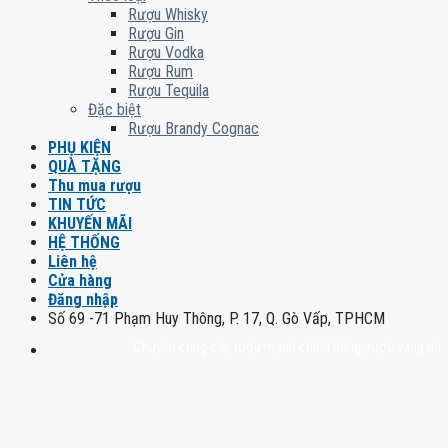
Rượu Whisky
Rượu Gin
Rượu Vodka
Rượu Rum
Rượu Tequila
Đặc biệt
Rượu Brandy Cognac
PHỤ KIỆN
QUÀ TẶNG
Thu mua rượu
TIN TỨC
KHUYẾN MÃI
HỆ THỐNG
Liên hệ
Cửa hàng
Đăng nhập
Số 69 -71 Phạm Huy Thông, P. 17, Q. Gò Vấp, TPHCM
Chuyên cung cấp rượu mạnh chính hãng, rượu vang nhập khẩu ca