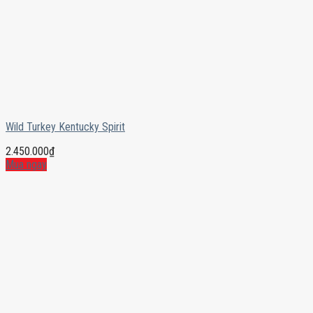
Wild Turkey Kentucky Spirit
2.450.000
₫
Mua ngay