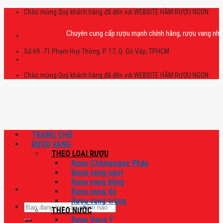
Skip
Chào mừng Quý khách hàng đã đến với WEBSITE HẦM RƯỢU NGON
to
content
Chuyên cung cấp rượu mạnh chính hãng, rượu vang nhập khẩu ca
Số 69 -71 Phạm Huy Thông, P. 17, Q. Gò Vấp, TPHCM
Chào mừng Quý khách hàng đã đến với WEBSITE HẦM RƯỢU NGON
TRANG CHỦ
RƯỢU VANG
THEO LOẠI RƯỢU
Rượu Champagne Pháp
Rượu vang ngọt
Rượu vang hồng
Rượu vang đỏ
Rượu vang trắng
Tìm
THEO NƯỚC
kiếm:
Rượu Vang Ý