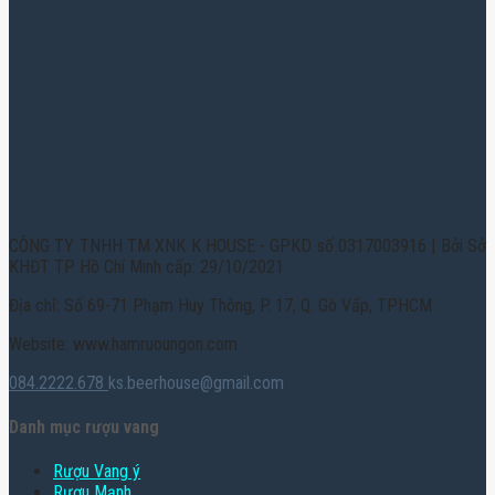
CÔNG TY TNHH TM XNK K HOUSE - GPKD số 0317003916 | Bởi Sở
KHĐT TP. Hồ Chí Minh cấp: 29/10/2021
Địa chỉ: Số 69-71 Phạm Huy Thông, P. 17, Q. Gò Vấp, TPHCM
Website: www.hamruoungon.com
084.2222.678
ks.beerhouse@gmail.com
Danh mục rượu vang
Rượu Vang ý
Rượu Mạnh