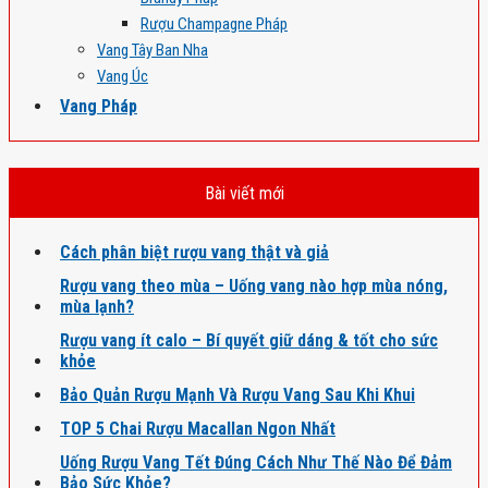
Rượu Champagne Pháp
Vang Tây Ban Nha
Vang Úc
Vang Pháp
Bài viết mới
Cách phân biệt rượu vang thật và giả
Rượu vang theo mùa – Uống vang nào hợp mùa nóng,
mùa lạnh?
Rượu vang ít calo – Bí quyết giữ dáng & tốt cho sức
khỏe
Bảo Quản Rượu Mạnh Và Rượu Vang Sau Khi Khui
TOP 5 Chai Rượu Macallan Ngon Nhất
Uống Rượu Vang Tết Đúng Cách Như Thế Nào Để Đảm
Bảo Sức Khỏe?