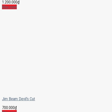
1.200.000
₫
Mua ngay
Jim Beam Devil’s Cut
700.000
₫