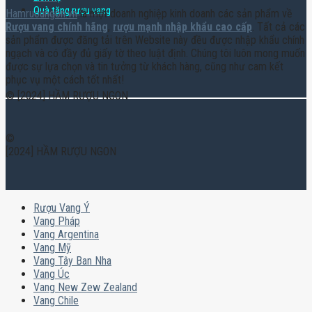
Quà tặng rượu vang
Hamruoungon.vn
là một doanh nghiệp kinh doanh các sản phẩm về
Rượu vang chính hãng
,
rượu mạnh nhập khẩu cao cấp
. Tất cả các
sản phẩm được đăng tải trên Website này đều được nhập khẩu chính
ngạch và có đầy đủ giấy tờ theo luật định. Chúng tôi luôn mong muốn
được sự lựa chọn và tin tưởng từ khách hàng, cũng như cam kết
phục vụ một cách tốt nhất!
© [2024] HẦM RƯỢU NGON
©
[2024] HẦM RƯỢU NGON
Rượu Vang Ý
Vang Pháp
Vang Argentina
Vang Mỹ
Vang Tây Ban Nha
Vang Úc
Vang New Zew Zealand
Vang Chile