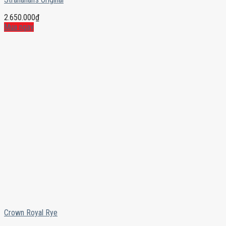
2.650.000
₫
Mua ngay
Crown Royal Rye