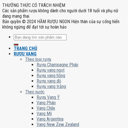
THƯỞNG THỨC CÓ TRÁCH NHIỆM
Các sản phẩm rượu không dành cho người dưới 18 tuổi và phụ nữ
đang mang thai.
Bản quyền © 2024 HẦM RƯỢU NGON Hiện thân của sự cống hiến
không ngừng để đạt tới sự hoàn hảo
Tìm
kiếm:
TRANG CHỦ
RƯỢU VANG
Theo loại rượu
Rượu Champagne Pháp
Rượu vang ngọt
Rượu vang hồng
Rượu vang đỏ
Rượu vang trắng
Theo nước
Rượu Vang Ý
Vang Pháp
Vang Chile
Vang Mỹ
Vang Argentina
Vang New Zew Zealand