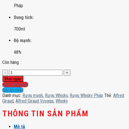
Pháp
Dung tích:
700ml
Độ mạnh:
48%
Còn hàng
Alfred
Giraud
Mua ngay
Voyage
Liên hệ hotline
số
Gửi tin nhắn
lượng
Danh mục:
Rượu mạnh
,
Rượu Whisky
,
Rượu Whisky Pháp
Thẻ:
Alfred
Giraud
,
Alfred Giraud Voyage
,
Whisky
THÔNG TIN SẢN PHẨM
Mô tả