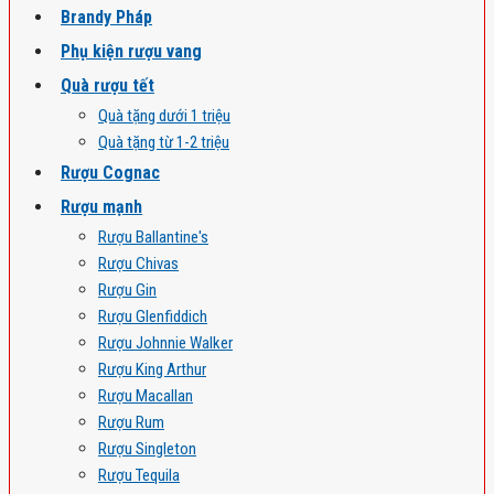
Brandy Pháp
Phụ kiện rượu vang
Quà rượu tết
Quà tặng dưới 1 triệu
Quà tặng từ 1-2 triệu
Rượu Cognac
Rượu mạnh
Rượu Ballantine's
Rượu Chivas
Rượu Gin
Rượu Glenfiddich
Rượu Johnnie Walker
Rượu King Arthur
Rượu Macallan
Rượu Rum
Rượu Singleton
Rượu Tequila