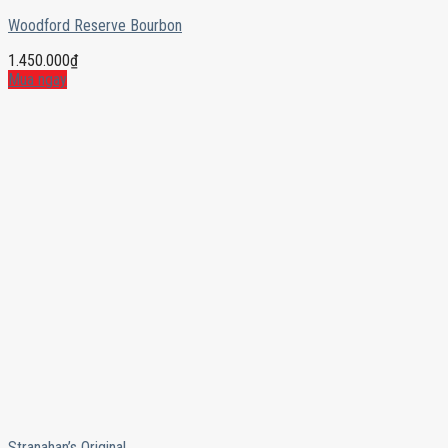
Woodford Reserve Bourbon
1.450.000
₫
Mua ngay
Stranahan’s Original