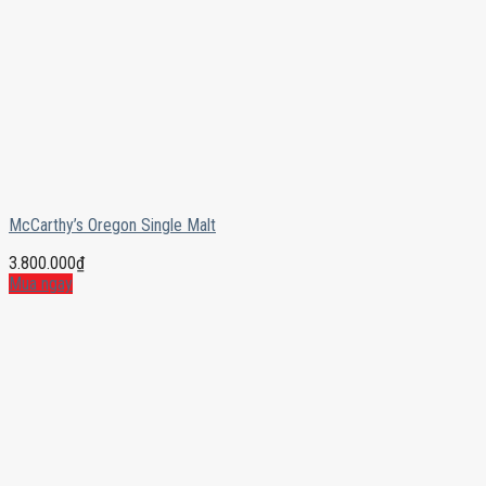
McCarthy’s Oregon Single Malt
3.800.000
₫
Mua ngay