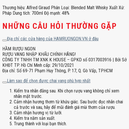
Thương hiệu: Alfred Giraud Phân Loại: Blended Malt Whisky Xuất Xứ:
Pháp Dung tích: 700ml Độ mạnh: 48%
NHỮNG CÂU HỎI THƯỜNG GẶP
Địa chỉ các cửa hàng của HAMRUONGON.VN ở đâu
HẦM RƯỢU NGON
RƯỢU VANG NHẬP KHẨU CHÍNH HÃNG!
CÔNG TY TNHH TM XNK K HOUSE – GPKD số 0317003916 | Bởi Sở
KHĐT TP. Hồ Chí Minh cấp: 29/10/2021
Địa chỉ: Số 69-71 Phạm Huy Thông, P. 17, Q. Gò Vấp, TPHCM
Làm sao để chọn được chai vang phù hợp nhất
Kiểm tra nhãn đằng sau. Khi chọn rượu vang không chỉ xem
nhãn mặt trước.
Cảm nhận hương thơm từ khứu giác. Sau bước đọc nhãn chai
cả trước và sau, hãy để mũi đánh giá mùi thơm của rượu.
Cảm nhận hương vị từ lưỡi.
Kiểm tra năm sản xuất.
Trung thành với loại bạn thích.