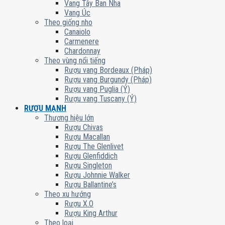
Vang Tây Ban Nha
Vang Úc
Theo giống nho
Canaiolo
Carmenere
Chardonnay
Theo vùng nổi tiếng
Rượu vang Bordeaux (Pháp)
Rượu vang Burgundy (Pháp)
Rượu vang Puglia (Ý)
Rượu vang Tuscany (Ý)
RƯỢU MẠNH
Thương hiệu lớn
Rượu Chivas
Rượu Macallan
Rượu The Glenlivet
Rượu Glenfiddich
Rượu Singleton
Rượu Johnnie Walker
Rượu Ballantine’s
Theo xu hướng
Rượu X.O
Rượu King Arthur
Theo loại