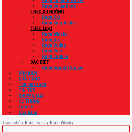
Rượu Johnnie Walker
Rượu Ballantine’s
THEO XU HƯỚNG
Rượu X.O
Rượu King Arthur
THEO LOẠI
Rượu Whisky
Rượu Gin
Rượu Vodka
Rượu Rum
Rượu Tequila
ĐẶC BIỆT
Rượu Brandy Cognac
PHỤ KIỆN
QUÀ TẶNG
Thu mua rượu
TIN TỨC
KHUYẾN MÃI
HỆ THỐNG
Liên hệ
Cửa hàng
Trang chủ
/
Rượu mạnh
/
Rượu Whisky