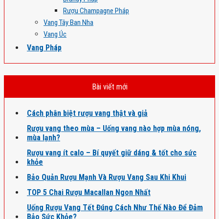
Rượu Champagne Pháp
Vang Tây Ban Nha
Vang Úc
Vang Pháp
Bài viết mới
Cách phân biệt rượu vang thật và giả
Rượu vang theo mùa – Uống vang nào hợp mùa nóng,
mùa lạnh?
Rượu vang ít calo – Bí quyết giữ dáng & tốt cho sức
khỏe
Bảo Quản Rượu Mạnh Và Rượu Vang Sau Khi Khui
TOP 5 Chai Rượu Macallan Ngon Nhất
Uống Rượu Vang Tết Đúng Cách Như Thế Nào Để Đảm
Bảo Sức Khỏe?