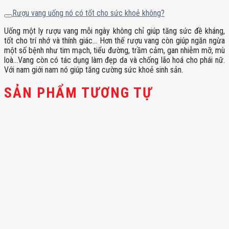
Rượu vang uống nó có tốt cho sức khoẻ không?
Uống một ly rượu vang mỗi ngày không chỉ giúp tăng sức đề kháng,
tốt cho trí nhớ và thính giác… Hơn thế rượu vang còn giúp ngăn ngừa
một số bệnh như tim mạch, tiểu đường, trầm cảm, gan nhiễm mỡ, mù
loà…Vang còn có tác dụng làm đẹp da và chống lão hoá cho phái nữ.
Với nam giới nam nó giúp tăng cường sức khoẻ sinh sản.
SẢN PHẨM TƯƠNG TỰ