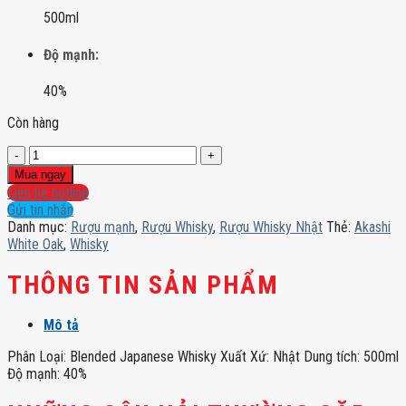
500ml
Độ mạnh:
40%
Còn hàng
Akashi
White
Mua ngay
Oak
Liên hệ hotline
số
Gửi tin nhắn
lượng
Danh mục:
Rượu mạnh
,
Rượu Whisky
,
Rượu Whisky Nhật
Thẻ:
Akashi
White Oak
,
Whisky
THÔNG TIN SẢN PHẨM
Mô tả
Phân Loại: Blended Japanese Whisky Xuất Xứ: Nhật Dung tích: 500ml
Độ mạnh: 40%