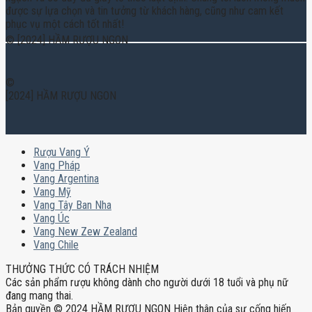
được sự lựa chọn và tin tưởng từ khách hàng, cũng như cam kết
phục vụ một cách tốt nhất!
© [2024] HẦM RƯỢU NGON
©
[2024] HẦM RƯỢU NGON
Rượu Vang Ý
Vang Pháp
Vang Argentina
Vang Mỹ
Vang Tây Ban Nha
Vang Úc
Vang New Zew Zealand
Vang Chile
THƯỞNG THỨC CÓ TRÁCH NHIỆM
Các sản phẩm rượu không dành cho người dưới 18 tuổi và phụ nữ
đang mang thai.
Bản quyền © 2024 HẦM RƯỢU NGON Hiện thân của sự cống hiến