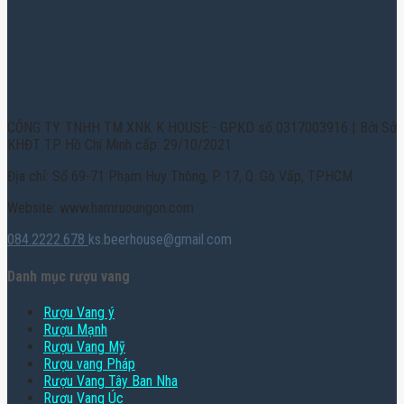
CÔNG TY TNHH TM XNK K HOUSE - GPKD số 0317003916 | Bởi Sở
KHĐT TP. Hồ Chí Minh cấp: 29/10/2021
Địa chỉ: Số 69-71 Phạm Huy Thông, P. 17, Q. Gò Vấp, TPHCM
Website: www.hamruoungon.com
084.2222.678
ks.beerhouse@gmail.com
Danh mục rượu vang
Rượu Vang ý
Rượu Mạnh
Rượu Vang Mỹ
Rượu vang Pháp
Rượu Vang Tây Ban Nha
Rượu Vang Úc