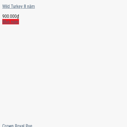
Wild Turkey 8 năm
900.000
₫
Mua ngay
Crown Royal Rye