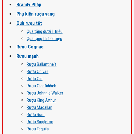
Brandy Pháp
Phụ kiện rượu vang
Quà rượu tết
Quà tặng dưới 1 triệu
Quà tặng từ 1-2 triệu
Rượu Cognac
Rượu mạnh
Rượu Ballantine's
Rượu Chivas
Rượu Gin
Rượu Glenfiddich
Rượu Johnnie Walker
Rượu King Arthur
Rượu Macallan
Rượu Rum
Rượu Singleton
Rượu Tequila