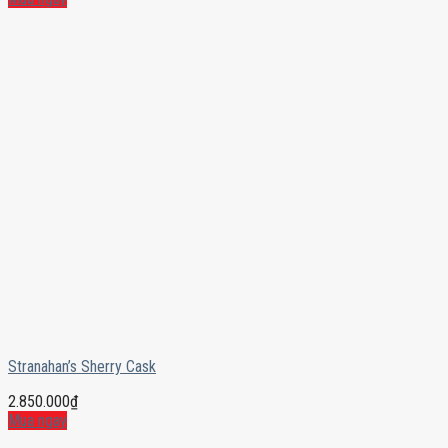
Stranahan’s Sherry Cask
2.850.000
₫
Mua ngay