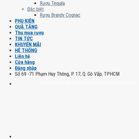
Rượu Tequila
Đặc biệt
Rượu Brandy Cognac
PHỤ KIỆN
QUÀ TẶNG
Thu mua rượu
TIN TỨC
KHUYẾN MÃI
HỆ THỐNG
Liên hệ
Cửa hàng
Đăng nhập
Số 69 -71 Phạm Huy Thông, P. 17, Q. Gò Vấp, TPHCM
Chuyên cung cấp rượu mạnh chính hãng, rượu vang nhập khẩu ca