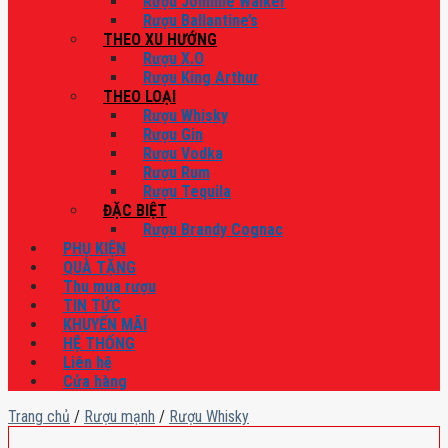
Rượu Johnnie Walker
Rượu Ballantine’s
THEO XU HƯỚNG
Rượu X.O
Rượu King Arthur
THEO LOẠI
Rượu Whisky
Rượu Gin
Rượu Vodka
Rượu Rum
Rượu Tequila
ĐẶC BIỆT
Rượu Brandy Cognac
PHỤ KIỆN
QUÀ TẶNG
Thu mua rượu
TIN TỨC
KHUYẾN MÃI
HỆ THỐNG
Liên hệ
Cửa hàng
Trang chủ
/
Rượu mạnh
/
Rượu Whisky