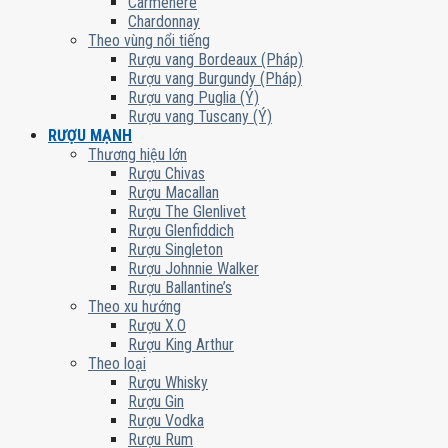
Carmenere
Chardonnay
Theo vùng nổi tiếng
Rượu vang Bordeaux (Pháp)
Rượu vang Burgundy (Pháp)
Rượu vang Puglia (Ý)
Rượu vang Tuscany (Ý)
RƯỢU MẠNH
Thương hiệu lớn
Rượu Chivas
Rượu Macallan
Rượu The Glenlivet
Rượu Glenfiddich
Rượu Singleton
Rượu Johnnie Walker
Rượu Ballantine’s
Theo xu hướng
Rượu X.O
Rượu King Arthur
Theo loại
Rượu Whisky
Rượu Gin
Rượu Vodka
Rượu Rum