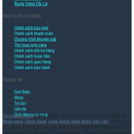
Rượu Vang Chi Lê
Dịch vụ khách hàng
Chính sách bảo mật
Chính sách thanh toán
Chương trình khuyến mãi
Thu mua rượu vang
Chính sách đổi trả hàng
Chính sách hoàn tiền
Chính sách giao hàng
Chính sách bảo hành
Thông tin
Giới thiệu
Shop
Tin tức
Liên hệ
Quà tặng rượu vang
Hamruoungon.vn
là một doanh nghiệp kinh doanh các sản phẩm về
Rượu vang chính hãng
,
rượu mạnh nhập khẩu cao cấp
. Tất cả các
sản phẩm được đăng tải trên Website này đều được nhập khẩu chính
ngạch và có đầy đủ giấy tờ theo luật định. Chúng tôi luôn mong muốn