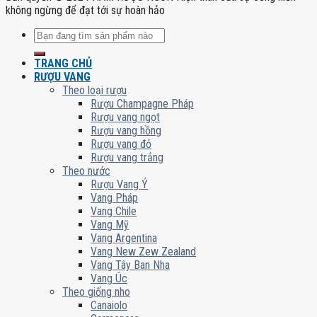
không ngừng để đạt tới sự hoàn hảo
Tìm
kiếm:
TRANG CHỦ
RƯỢU VANG
Theo loại rượu
Rượu Champagne Pháp
Rượu vang ngọt
Rượu vang hồng
Rượu vang đỏ
Rượu vang trắng
Theo nước
Rượu Vang Ý
Vang Pháp
Vang Chile
Vang Mỹ
Vang Argentina
Vang New Zew Zealand
Vang Tây Ban Nha
Vang Úc
Theo giống nho
Canaiolo