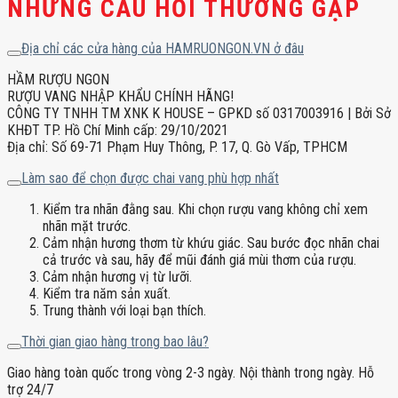
NHỮNG CÂU HỎI THƯỜNG GẶP
Địa chỉ các cửa hàng của HAMRUONGON.VN ở đâu
HẦM RƯỢU NGON
RƯỢU VANG NHẬP KHẨU CHÍNH HÃNG!
CÔNG TY TNHH TM XNK K HOUSE – GPKD số 0317003916 | Bởi Sở
KHĐT TP. Hồ Chí Minh cấp: 29/10/2021
Địa chỉ: Số 69-71 Phạm Huy Thông, P. 17, Q. Gò Vấp, TPHCM
Làm sao để chọn được chai vang phù hợp nhất
Kiểm tra nhãn đằng sau. Khi chọn rượu vang không chỉ xem
nhãn mặt trước.
Cảm nhận hương thơm từ khứu giác. Sau bước đọc nhãn chai
cả trước và sau, hãy để mũi đánh giá mùi thơm của rượu.
Cảm nhận hương vị từ lưỡi.
Kiểm tra năm sản xuất.
Trung thành với loại bạn thích.
Thời gian giao hàng trong bao lâu?
Giao hàng toàn quốc trong vòng 2-3 ngày. Nội thành trong ngày. Hỗ
trợ 24/7