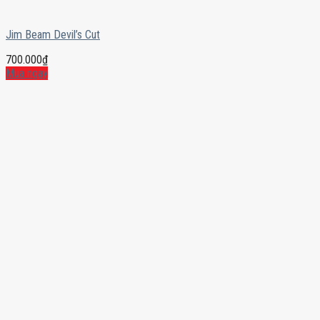
Jim Beam Devil’s Cut
700.000
₫
Mua ngay