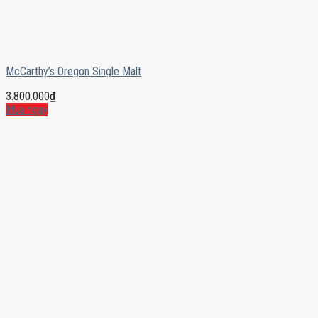
McCarthy’s Oregon Single Malt
3.800.000
₫
Mua ngay