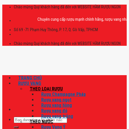
Skip
Chào mừng Quý khách hàng đã đến với WEBSITE HẦM RƯỢU NGON
to
content
Chuyên cung cấp rượu mạnh chính hãng, rượu vang nhập khẩu ca
Số 69 -71 Phạm Huy Thông, P. 17, Q. Gò Vấp, TPHCM
Chào mừng Quý khách hàng đã đến với WEBSITE HẦM RƯỢU NGON
TRANG CHỦ
RƯỢU VANG
THEO LOẠI RƯỢU
Rượu Champagne Pháp
Rượu vang ngọt
Rượu vang hồng
Rượu vang đỏ
Rượu vang trắng
Tìm
THEO NƯỚC
kiếm:
Rượu Vang Ý