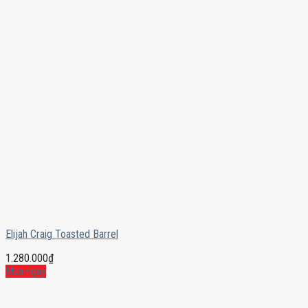
Elijah Craig Toasted Barrel
1.280.000
₫
Mua ngay