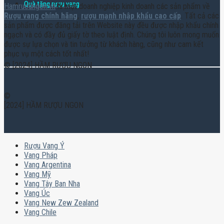
Quà tặng rượu vang
Hamruoungon.vn
là một doanh nghiệp kinh doanh các sản phẩm về
Rượu vang chính hãng
,
rượu mạnh nhập khẩu cao cấp
. Tất cả các
sản phẩm được đăng tải trên Website này đều được nhập khẩu chính
ngạch và có đầy đủ giấy tờ theo luật định. Chúng tôi luôn mong muốn
được sự lựa chọn và tin tưởng từ khách hàng, cũng như cam kết
phục vụ một cách tốt nhất!
© [2024] HẦM RƯỢU NGON
©
[2024] HẦM RƯỢU NGON
Rượu Vang Ý
Vang Pháp
Vang Argentina
Vang Mỹ
Vang Tây Ban Nha
Vang Úc
Vang New Zew Zealand
Vang Chile