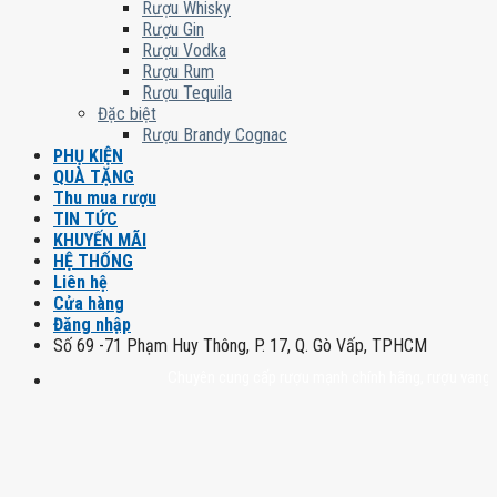
Rượu Whisky
Rượu Gin
Rượu Vodka
Rượu Rum
Rượu Tequila
Đặc biệt
Rượu Brandy Cognac
PHỤ KIỆN
QUÀ TẶNG
Thu mua rượu
TIN TỨC
KHUYẾN MÃI
HỆ THỐNG
Liên hệ
Cửa hàng
Đăng nhập
Số 69 -71 Phạm Huy Thông, P. 17, Q. Gò Vấp, TPHCM
Chuyên cung cấp rượu mạnh chính hãng, rượu vang nhập kh