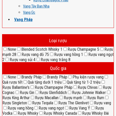
Rượu Champagne Pháp
Vang Tây Ban Nha
Vang Úc
Vang Pháp
Loại rượu
None
Blended Scotch Whisky
1
Rượu Champagne
5
Rượu
mạnh
28
Rượu vang đỏ
75
Rượu vang hồng
1
Rượu vang ngọt
2
Rượu vang sủi
4
Rượu vang trắng
8
Quốc gia
None
Brandy Pháp
Brandy Pháp
Phụ kiện rượu vang
Quà rượu tết
Quà tặng dưới 1 triệu
Quà tặng từ 1-2 triệu
Rượu Ballantine's
Rượu Champagne Pháp
Rượu Chivas
Rượu
Cognac
Rượu Gin
Rượu Glenfiddich
Rượu Johnnie Walker
Rượu King Arthur
Rượu Macallan
Rượu mạnh
Rượu Rum
Rượu Singleton
Rượu Tequila
Rượu The Glenlivet
Rượu vang
Rượu vang hồng
Rượu vang ngọt
Rượu Vang Ý
Rượu
Vodka
Rượu Whisky
Rượu Whisky Canada
Rượu Whisky Đài