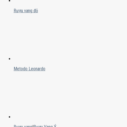
Rượu vang đỏ
Metodo Leonardo
Rượu vang
|
Rượu Vang Ý