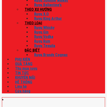
Rượu Johnnie Walker
Rượu Ballantine’s
THEO XU HƯỚNG
Rượu X.O
Rượu King Arthur
THEO LOẠI
Rượu Whisky
Rượu Gin
Rượu Vodka
Rượu Rum
Rượu Tequila
ĐẶC BIỆT
Rượu Brandy Cognac
PHỤ KIỆN
QUÀ TẶNG
Thu mua rượu
TIN TỨC
KHUYẾN MÃI
HỆ THỐNG
Liên hệ
Cửa hàng