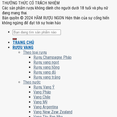
THƯỞNG THỨC CÓ TRÁCH NHIỆM
Các sản phẩm rượu không dành cho người dưới 18 tuổi và phụ nữ
đang mang thai.
Bản quyền © 2024 HẦM RƯỢU NGON Hiện thân của sự cống hiến
không ngừng để đạt tới sự hoàn hảo
Tìm
kiếm:
TRANG CHỦ
RƯỢU VANG
Theo loại rượu
Rượu Champagne Pháp
Rượu vang ngọt
Rượu vang hồng
Rượu vang đỏ
Rượu vang trắng
Theo nước
Rượu Vang Ý
Vang Pháp
Vang Chile
Vang Mỹ
Vang Argentina
Vang New Zew Zealand
Vang Tây Ban Nha