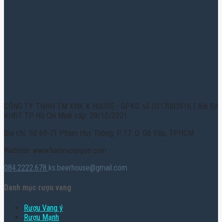
CÔNG TY TNHH TM XNK K HOUSE - GPKD số 0317003916 | Bởi Sở
KHĐT TP. Hồ Chí Minh cấp: 29/10/2021
Địa chỉ: Số 69-71 Phạm Huy Thông, P. 17, Q. Gò Vấp, TPHCM
Website: www.hamruoungon.com
084.2222.678
ks.beerhouse@gmail.com
Danh mục rượu vang
Rượu Vang ý
Rượu Mạnh