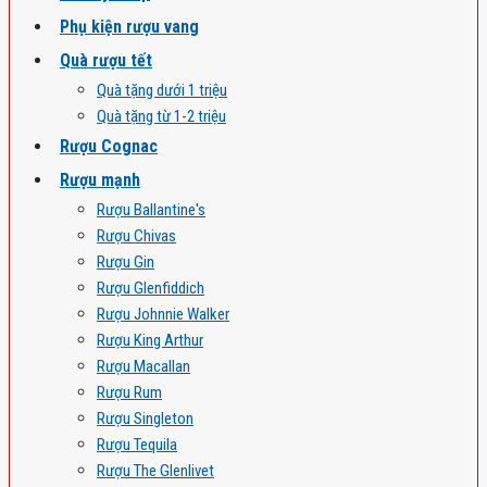
Phụ kiện rượu vang
Quà rượu tết
Quà tặng dưới 1 triệu
Quà tặng từ 1-2 triệu
Rượu Cognac
Rượu mạnh
Rượu Ballantine's
Rượu Chivas
Rượu Gin
Rượu Glenfiddich
Rượu Johnnie Walker
Rượu King Arthur
Rượu Macallan
Rượu Rum
Rượu Singleton
Rượu Tequila
Rượu The Glenlivet