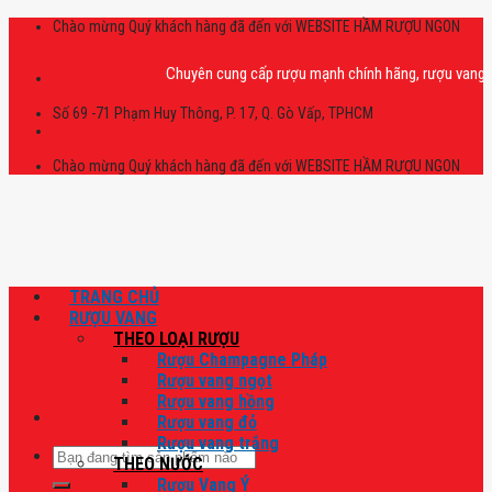
Skip
Chào mừng Quý khách hàng đã đến với WEBSITE HẦM RƯỢU NGON
to
content
Chuyên cung cấp rượu mạnh chính hãng, rượu vang nhập kh
Số 69 -71 Phạm Huy Thông, P. 17, Q. Gò Vấp, TPHCM
Chào mừng Quý khách hàng đã đến với WEBSITE HẦM RƯỢU NGON
TRANG CHỦ
RƯỢU VANG
THEO LOẠI RƯỢU
Rượu Champagne Pháp
Rượu vang ngọt
Rượu vang hồng
Rượu vang đỏ
Rượu vang trắng
Tìm
THEO NƯỚC
kiếm:
Rượu Vang Ý