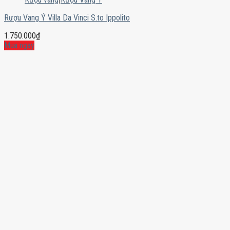
Rượu Vang Ý Villa Da Vinci S.to Ippolito
1.750.000
₫
Mua ngay