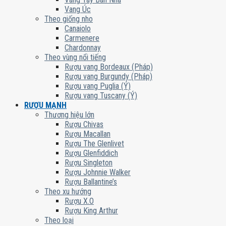
Vang Úc
Theo giống nho
Canaiolo
Carmenere
Chardonnay
Theo vùng nổi tiếng
Rượu vang Bordeaux (Pháp)
Rượu vang Burgundy (Pháp)
Rượu vang Puglia (Ý)
Rượu vang Tuscany (Ý)
RƯỢU MẠNH
Thương hiệu lớn
Rượu Chivas
Rượu Macallan
Rượu The Glenlivet
Rượu Glenfiddich
Rượu Singleton
Rượu Johnnie Walker
Rượu Ballantine’s
Theo xu hướng
Rượu X.O
Rượu King Arthur
Theo loại