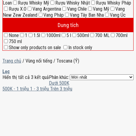
Loan
Rượu Whisky Mỹ
Rượu Whisky Nhật
Rượu Whisky Pháp
Rượu X.O
Vang Argentina
Vang Chile
Vang Mỹ
Vang
New Zew Zealand
Vang Pháp
Vang Tây Ban Nha
Vang Úc
Dung tích
None
1
1.5l
1000ml
5 l
500ml
700 ML
700ml
750 ml
Show only products on sale
In stock only
Trang chủ
/
Vùng nổi tiếng
/
Toscana (Ý)
Lọc
Hiển thị tất cả 3 kết quả
Phân khúc:
Dưới 500K
500K - 1 triệu
1 - 3 triệu
Trên 3 triệu