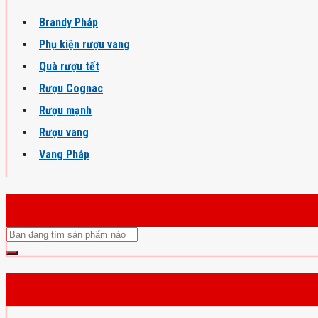
Brandy Pháp
Phụ kiện rượu vang
Quà rượu tết
Rượu Cognac
Rượu mạnh
Rượu vang
Vang Pháp