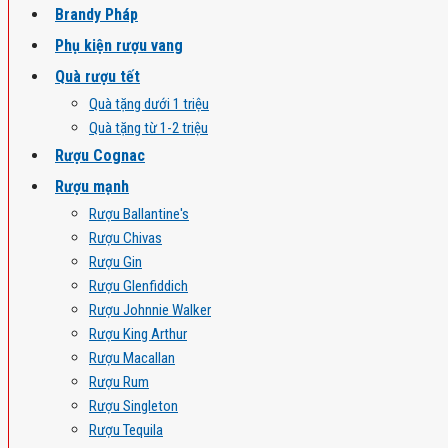
Brandy Pháp
Phụ kiện rượu vang
Quà rượu tết
Quà tặng dưới 1 triệu
Quà tặng từ 1-2 triệu
Rượu Cognac
Rượu mạnh
Rượu Ballantine's
Rượu Chivas
Rượu Gin
Rượu Glenfiddich
Rượu Johnnie Walker
Rượu King Arthur
Rượu Macallan
Rượu Rum
Rượu Singleton
Rượu Tequila