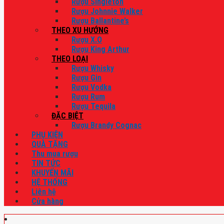
Rượu Singleton
Rượu Johnnie Walker
Rượu Ballantine’s
THEO XU HƯỚNG
Rượu X.O
Rượu King Arthur
THEO LOẠI
Rượu Whisky
Rượu Gin
Rượu Vodka
Rượu Rum
Rượu Tequila
ĐẶC BIỆT
Rượu Brandy Cognac
PHỤ KIỆN
QUÀ TẶNG
Thu mua rượu
TIN TỨC
KHUYẾN MÃI
HỆ THỐNG
Liên hệ
Cửa hàng