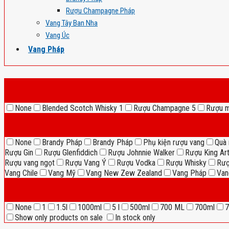
Rượu Champagne Pháp
Vang Tây Ban Nha
Vang Úc
Vang Pháp
None
Blended Scotch Whisky
1
Rượu Champagne
5
Rượu 
None
Brandy Pháp
Brandy Pháp
Phụ kiện rượu vang
Quà 
Rượu Gin
Rượu Glenfiddich
Rượu Johnnie Walker
Rượu King Ar
Rượu vang ngọt
Rượu Vang Ý
Rượu Vodka
Rượu Whisky
Rượ
Vang Chile
Vang Mỹ
Vang New Zew Zealand
Vang Pháp
Van
None
1
1.5l
1000ml
5 l
500ml
700 ML
700ml
7
Show only products on sale
In stock only