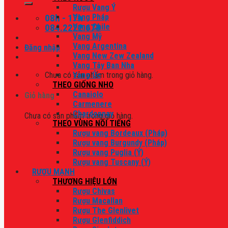
Rượu Vang Ý
08h - 17h
Vang Pháp
084.2222.678
Vang Chile
Vang Mỹ
Vang Argentina
Đăng nhập
Vang New Zew Zealand
Vang Tây Ban Nha
Chưa có sản phẩm trong giỏ hàng.
Vang Úc
THEO GIỐNG NHO
Canaiolo
Giỏ hàng
Carmenere
Chardonnay
Chưa có sản phẩm trong giỏ hàng.
THEO VÙNG NỔI TIẾNG
Rượu vang Bordeaux (Pháp)
Rượu vang Burgundy (Pháp)
Rượu vang Puglia (Ý)
Rượu vang Tuscany (Ý)
RƯỢU MẠNH
THƯƠNG HIỆU LỚN
Rượu Chivas
Rượu Macallan
Rượu The Glenlivet
Rượu Glenfiddich