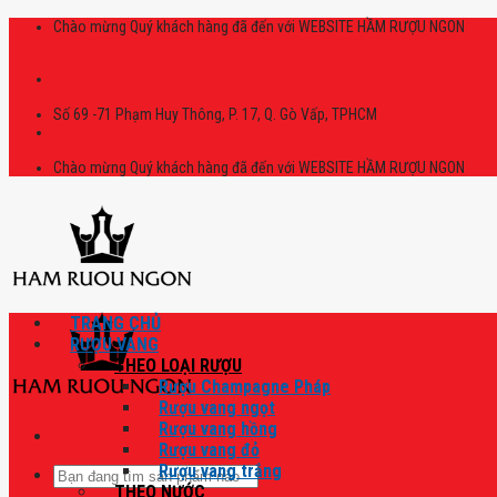
Skip
Chào mừng Quý khách hàng đã đến với WEBSITE HẦM RƯỢU NGON
to
content
Số 69 -71 Phạm Huy Thông, P. 17, Q. Gò Vấp, TPHCM
Chào mừng Quý khách hàng đã đến với WEBSITE HẦM RƯỢU NGON
TRANG CHỦ
RƯỢU VANG
THEO LOẠI RƯỢU
Rượu Champagne Pháp
Rượu vang ngọt
Rượu vang hồng
Rượu vang đỏ
Rượu vang trắng
Tìm
THEO NƯỚC
kiếm: