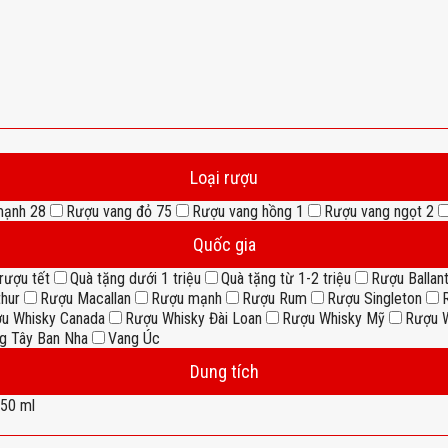
Loại rượu
mạnh
28
Rượu vang đỏ
75
Rượu vang hồng
1
Rượu vang ngọt
2
Quốc gia
rượu tết
Quà tặng dưới 1 triệu
Quà tặng từ 1-2 triệu
Rượu Ballant
thur
Rượu Macallan
Rượu mạnh
Rượu Rum
Rượu Singleton
u Whisky Canada
Rượu Whisky Đài Loan
Rượu Whisky Mỹ
Rượu W
g Tây Ban Nha
Vang Úc
Dung tích
50 ml