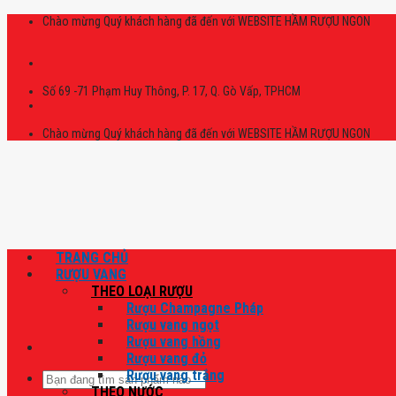
Skip
Chào mừng Quý khách hàng đã đến với WEBSITE HẦM RƯỢU NGON
to
content
Số 69 -71 Phạm Huy Thông, P. 17, Q. Gò Vấp, TPHCM
Chào mừng Quý khách hàng đã đến với WEBSITE HẦM RƯỢU NGON
TRANG CHỦ
RƯỢU VANG
THEO LOẠI RƯỢU
Rượu Champagne Pháp
Rượu vang ngọt
Rượu vang hồng
Rượu vang đỏ
Rượu vang trắng
Tìm
THEO NƯỚC
kiếm: