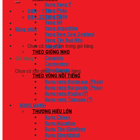
Rượu Vang Ý
08h - 17h
Vang Pháp
084.2222.678
Vang Chile
Vang Mỹ
Vang Argentina
Đăng nhập
Vang New Zew Zealand
Vang Tây Ban Nha
Chưa có sản phẩm trong giỏ hàng.
Vang Úc
THEO GIỐNG NHO
Canaiolo
Giỏ hàng
Carmenere
Chardonnay
Chưa có sản phẩm trong giỏ hàng.
THEO VÙNG NỔI TIẾNG
Rượu vang Bordeaux (Pháp)
Rượu vang Burgundy (Pháp)
Rượu vang Puglia (Ý)
Rượu vang Tuscany (Ý)
RƯỢU MẠNH
THƯƠNG HIỆU LỚN
Rượu Chivas
Rượu Macallan
Rượu The Glenlivet
Rượu Glenfiddich