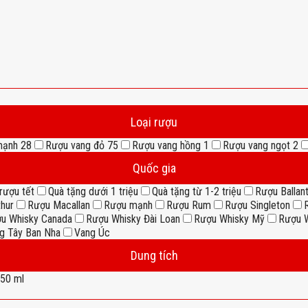
Loại rượu
mạnh
28
Rượu vang đỏ
75
Rượu vang hồng
1
Rượu vang ngọt
2
Quốc gia
rượu tết
Quà tặng dưới 1 triệu
Quà tặng từ 1-2 triệu
Rượu Ballant
thur
Rượu Macallan
Rượu mạnh
Rượu Rum
Rượu Singleton
u Whisky Canada
Rượu Whisky Đài Loan
Rượu Whisky Mỹ
Rượu W
g Tây Ban Nha
Vang Úc
Dung tích
50 ml