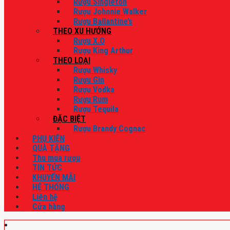
Rượu Singleton
Rượu Johnnie Walker
Rượu Ballantine’s
THEO XU HƯỚNG
Rượu X.O
Rượu King Arthur
THEO LOẠI
Rượu Whisky
Rượu Gin
Rượu Vodka
Rượu Rum
Rượu Tequila
ĐẶC BIỆT
Rượu Brandy Cognac
PHỤ KIỆN
QUÀ TẶNG
Thu mua rượu
TIN TỨC
KHUYẾN MÃI
HỆ THỐNG
Liên hệ
Cửa hàng