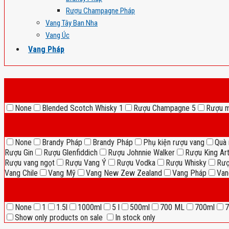
Rượu Champagne Pháp
Vang Tây Ban Nha
Vang Úc
Vang Pháp
None
Blended Scotch Whisky
1
Rượu Champagne
5
Rượu 
None
Brandy Pháp
Brandy Pháp
Phụ kiện rượu vang
Quà 
Rượu Gin
Rượu Glenfiddich
Rượu Johnnie Walker
Rượu King Ar
Rượu vang ngọt
Rượu Vang Ý
Rượu Vodka
Rượu Whisky
Rượ
Vang Chile
Vang Mỹ
Vang New Zew Zealand
Vang Pháp
Van
None
1
1.5l
1000ml
5 l
500ml
700 ML
700ml
7
Show only products on sale
In stock only