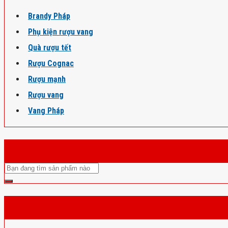
Brandy Pháp
Phụ kiện rượu vang
Quà rượu tết
Rượu Cognac
Rượu mạnh
Rượu vang
Vang Pháp