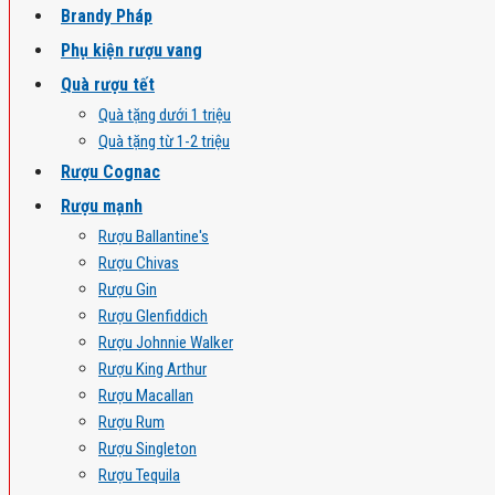
Brandy Pháp
Phụ kiện rượu vang
Quà rượu tết
Quà tặng dưới 1 triệu
Quà tặng từ 1-2 triệu
Rượu Cognac
Rượu mạnh
Rượu Ballantine's
Rượu Chivas
Rượu Gin
Rượu Glenfiddich
Rượu Johnnie Walker
Rượu King Arthur
Rượu Macallan
Rượu Rum
Rượu Singleton
Rượu Tequila