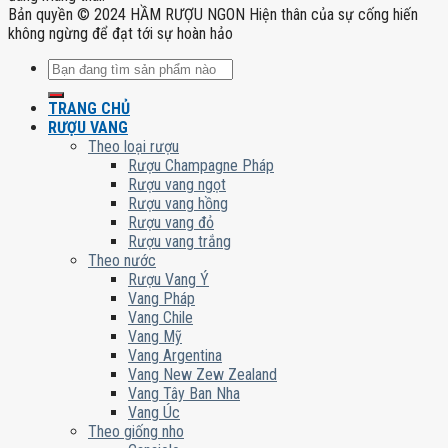
Bản quyền © 2024 HẦM RƯỢU NGON Hiện thân của sự cống hiến
không ngừng để đạt tới sự hoàn hảo
Tìm
kiếm:
TRANG CHỦ
RƯỢU VANG
Theo loại rượu
Rượu Champagne Pháp
Rượu vang ngọt
Rượu vang hồng
Rượu vang đỏ
Rượu vang trắng
Theo nước
Rượu Vang Ý
Vang Pháp
Vang Chile
Vang Mỹ
Vang Argentina
Vang New Zew Zealand
Vang Tây Ban Nha
Vang Úc
Theo giống nho