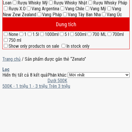
Loan
Rượu Whisky Mỹ
Rượu Whisky Nhật
Rượu Whisky Pháp
Rượu X.O
Vang Argentina
Vang Chile
Vang Mỹ
Vang
New Zew Zealand
Vang Pháp
Vang Tây Ban Nha
Vang Úc
Dung tích
None
1
1.5l
1000ml
5 l
500ml
700 ML
700ml
750 ml
Show only products on sale
In stock only
Trang chủ
/
Sản phẩm được gắn thẻ “Zenato”
Lọc
Hiển thị tất cả 8 kết quả
Phân khúc:
Dưới 500K
500K - 1 triệu
1 - 3 triệu
Trên 3 triệu