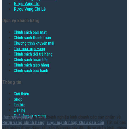
Rượu Vang Úc
Rượu Vang Chi Lê
Dịch vụ khách hàng
Chính sách bảo mật
Chính sách thanh toán
Chương trình khuyến mãi
Thu mua rượu vang
Chính sách đổi trả hàng
Chính sách hoàn tiền
Chính sách giao hàng
Chính sách bảo hành
Thông tin
Giới thiệu
Shop
Tin tức
Liên hệ
Quà tặng rượu vang
Hamruoungon.vn
là một doanh nghiệp kinh doanh các sản phẩm về
Rượu vang chính hãng
,
rượu mạnh nhập khẩu cao cấp
. Tất cả các
sản phẩm được đăng tải trên Website này đều được nhập khẩu chính