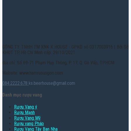
CÔNG TY TNHH TM XNK K HOUSE - GPKD số 0317003916 | Bởi Sở
KHĐT TP. Hồ Chí Minh cấp: 29/10/2021
Địa chỉ: Số 69-71 Phạm Huy Thông, P. 17, Q. Gò Vấp, TPHCM
Website: www.hamruoungon.com
084.2222.678
ks.beerhouse@gmail.com
Danh mục rượu vang
Rượu Vang ý
Rượu Mạnh
Rượu Vang Mỹ
Rượu vang Pháp
Rượu Vang Tây Ban Nha