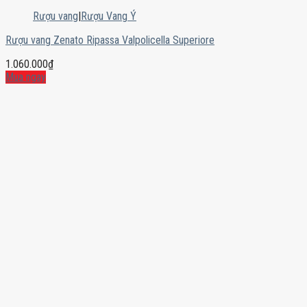
Rượu vang
|
Rượu Vang Ý
Rượu vang Zenato Ripassa Valpolicella Superiore
1.060.000
₫
Mua ngay