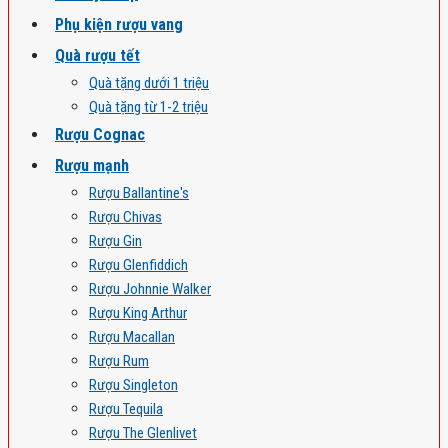
Phụ kiện rượu vang
Quà rượu tết
Quà tặng dưới 1 triệu
Quà tặng từ 1-2 triệu
Rượu Cognac
Rượu mạnh
Rượu Ballantine's
Rượu Chivas
Rượu Gin
Rượu Glenfiddich
Rượu Johnnie Walker
Rượu King Arthur
Rượu Macallan
Rượu Rum
Rượu Singleton
Rượu Tequila
Rượu The Glenlivet