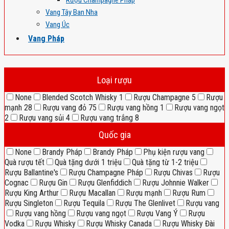
Rượu Champagne Pháp
Vang Tây Ban Nha
Vang Úc
Vang Pháp
Loại rượu
None
Blended Scotch Whisky
1
Rượu Champagne
5
Rượu
mạnh
28
Rượu vang đỏ
75
Rượu vang hồng
1
Rượu vang ngọt
2
Rượu vang sủi
4
Rượu vang trắng
8
Quốc gia
None
Brandy Pháp
Brandy Pháp
Phụ kiện rượu vang
Quà rượu tết
Quà tặng dưới 1 triệu
Quà tặng từ 1-2 triệu
Rượu Ballantine's
Rượu Champagne Pháp
Rượu Chivas
Rượu
Cognac
Rượu Gin
Rượu Glenfiddich
Rượu Johnnie Walker
Rượu King Arthur
Rượu Macallan
Rượu mạnh
Rượu Rum
Rượu Singleton
Rượu Tequila
Rượu The Glenlivet
Rượu vang
Rượu vang hồng
Rượu vang ngọt
Rượu Vang Ý
Rượu
Vodka
Rượu Whisky
Rượu Whisky Canada
Rượu Whisky Đài