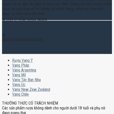
ngạch và có đầy đủ giấy tờ theo luật định. Chúng tôi luôn mong muốn
được sự lựa chọn và tin tưởng từ khách hàng, cũng như cam kết
phục vụ một cách tốt nhất!
© [2024] HẦM RƯỢU NGON
©
[2024] HẦM RƯỢU NGON
Rượu Vang Ý
Vang Pháp
Vang Argentina
Vang Mỹ
Vang Tây Ban Nha
Vang Úc
Vang New Zew Zealand
Vang Chile
THƯỞNG THỨC CÓ TRÁCH NHIỆM
Các sản phẩm rượu không dành cho người dưới 18 tuổi và phụ nữ
đang mang thai.