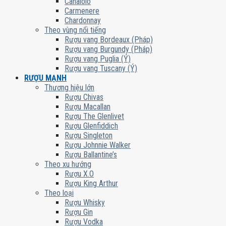
Canaiolo
Carmenere
Chardonnay
Theo vùng nổi tiếng
Rượu vang Bordeaux (Pháp)
Rượu vang Burgundy (Pháp)
Rượu vang Puglia (Ý)
Rượu vang Tuscany (Ý)
RƯỢU MẠNH
Thương hiệu lớn
Rượu Chivas
Rượu Macallan
Rượu The Glenlivet
Rượu Glenfiddich
Rượu Singleton
Rượu Johnnie Walker
Rượu Ballantine’s
Theo xu hướng
Rượu X.O
Rượu King Arthur
Theo loại
Rượu Whisky
Rượu Gin
Rượu Vodka