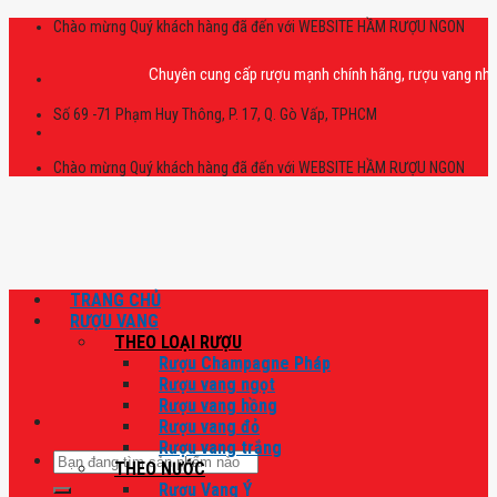
Skip
Chào mừng Quý khách hàng đã đến với WEBSITE HẦM RƯỢU NGON
to
content
Chuyên cung cấp rượu mạnh chính hãng, rượu vang nhập khẩu c
Số 69 -71 Phạm Huy Thông, P. 17, Q. Gò Vấp, TPHCM
Chào mừng Quý khách hàng đã đến với WEBSITE HẦM RƯỢU NGON
TRANG CHỦ
RƯỢU VANG
THEO LOẠI RƯỢU
Rượu Champagne Pháp
Rượu vang ngọt
Rượu vang hồng
Rượu vang đỏ
Rượu vang trắng
Tìm
THEO NƯỚC
kiếm:
Rượu Vang Ý