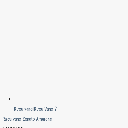
Rượu vang
|
Rượu Vang Ý
Rượu vang Zenato Amarone