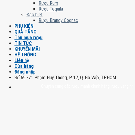
Rượu Rum
Rượu Tequila
Đặc biệt
Rượu Brandy Cognac
PHỤ KIỆN
QUÀ TẶNG
Thu mua rượu
TIN TỨC
KHUYẾN MÃI
HỆ THỐNG
Liên hệ
Cửa hàng
Đăng nhập
Số 69 -71 Phạm Huy Thông, P. 17, Q. Gò Vấp, TPHCM
Chuyên cung cấp rượu mạnh chính hãng, rượu vang nhập khẩu 