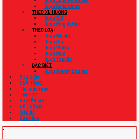
Rượu Johnnie Walker
Rượu Ballantine’s
THEO XU HƯỚNG
Rượu X.O
Rượu King Arthur
THEO LOẠI
Rượu Whisky
Rượu Gin
Rượu Vodka
Rượu Rum
Rượu Tequila
ĐẶC BIỆT
Rượu Brandy Cognac
PHỤ KIỆN
QUÀ TẶNG
Thu mua rượu
TIN TỨC
KHUYẾN MÃI
HỆ THỐNG
Liên hệ
Cửa hàng