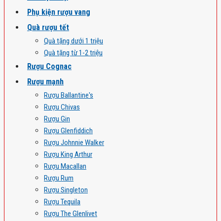
Phụ kiện rượu vang
Quà rượu tết
Quà tặng dưới 1 triệu
Quà tặng từ 1-2 triệu
Rượu Cognac
Rượu mạnh
Rượu Ballantine's
Rượu Chivas
Rượu Gin
Rượu Glenfiddich
Rượu Johnnie Walker
Rượu King Arthur
Rượu Macallan
Rượu Rum
Rượu Singleton
Rượu Tequila
Rượu The Glenlivet