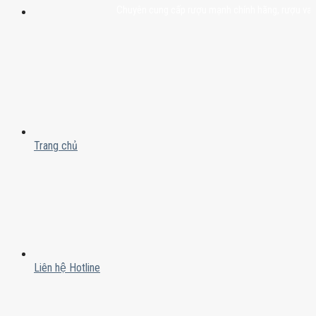
Chuyên cung cấp rượu mạnh chính hãng, rượu vang nhập
Trang chủ
Liên hệ Hotline