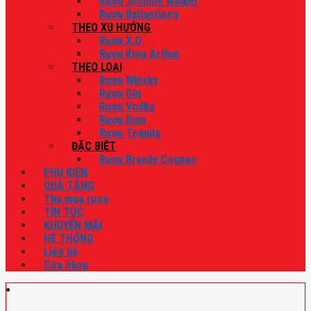
Rượu Johnnie Walker
Rượu Ballantine’s
THEO XU HƯỚNG
Rượu X.O
Rượu King Arthur
THEO LOẠI
Rượu Whisky
Rượu Gin
Rượu Vodka
Rượu Rum
Rượu Tequila
ĐẶC BIỆT
Rượu Brandy Cognac
PHỤ KIỆN
QUÀ TẶNG
Thu mua rượu
TIN TỨC
KHUYẾN MÃI
HỆ THỐNG
Liên hệ
Cửa hàng