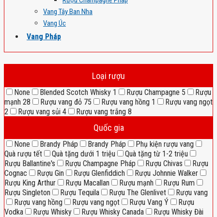
Rượu Champagne Pháp
Vang Tây Ban Nha
Vang Úc
Vang Pháp
Loại rượu
None
Blended Scotch Whisky
1
Rượu Champagne
5
Rượu
mạnh
28
Rượu vang đỏ
75
Rượu vang hồng
1
Rượu vang ngọt
2
Rượu vang sủi
4
Rượu vang trắng
8
Quốc gia
None
Brandy Pháp
Brandy Pháp
Phụ kiện rượu vang
Quà rượu tết
Quà tặng dưới 1 triệu
Quà tặng từ 1-2 triệu
Rượu Ballantine's
Rượu Champagne Pháp
Rượu Chivas
Rượu
Cognac
Rượu Gin
Rượu Glenfiddich
Rượu Johnnie Walker
Rượu King Arthur
Rượu Macallan
Rượu mạnh
Rượu Rum
Rượu Singleton
Rượu Tequila
Rượu The Glenlivet
Rượu vang
Rượu vang hồng
Rượu vang ngọt
Rượu Vang Ý
Rượu
Vodka
Rượu Whisky
Rượu Whisky Canada
Rượu Whisky Đài