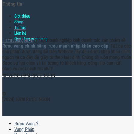
Thông tin
Giới thiệu
Shop
Tin tức
Liên hệ
Quà tặng rượu vang
Hamruoungon.vn
là một doanh nghiệp kinh doanh các sản phẩm về
Rượu vang chính hãng
,
rượu mạnh nhập khẩu cao cấp
. Tất cả các
sản phẩm được đăng tải trên Website này đều được nhập khẩu chính
ngạch và có đầy đủ giấy tờ theo luật định. Chúng tôi luôn mong muốn
được sự lựa chọn và tin tưởng từ khách hàng, cũng như cam kết
phục vụ một cách tốt nhất!
© [2024] HẦM RƯỢU NGON
©
[2024] HẦM RƯỢU NGON
Rượu Vang Ý
Vang Pháp