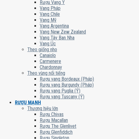
Rượu Vang Ý
Vang Pháp
Vang Chile
Vang Mỹ
Vang Argentina
Vang New Zew Zealand
Vang Tây Ban Nha
Vang Úc
Theo giống nho
Canaiolo
Carmenere
Chardonnay
Theo vùng nổi tiếng
Rượu vang Bordeaux (Pháp)
Rượu vang Burgundy (Pháp)
Rượu vang Puglia (Ý)
Rượu vang Tuscany (Ý)
RƯỢU MẠNH
Thương hiệu lớn
Rượu Chivas
Rượu Macallan
Rượu The Glenlivet
Rượu Glenfiddich
Rượu Singleton