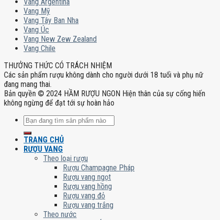
Vang Argentina
Vang Mỹ
Vang Tây Ban Nha
Vang Úc
Vang New Zew Zealand
Vang Chile
THƯỞNG THỨC CÓ TRÁCH NHIỆM
Các sản phẩm rượu không dành cho người dưới 18 tuổi và phụ nữ
đang mang thai.
Bản quyền © 2024 HẦM RƯỢU NGON Hiện thân của sự cống hiến
không ngừng để đạt tới sự hoàn hảo
Tìm
kiếm:
TRANG CHỦ
RƯỢU VANG
Theo loại rượu
Rượu Champagne Pháp
Rượu vang ngọt
Rượu vang hồng
Rượu vang đỏ
Rượu vang trắng
Theo nước