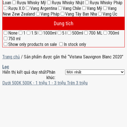
Loan
Rượu Whisky Mỹ
Rượu Whisky Nhật
Rượu Whisky Pháp
Rượu X.O
Vang Argentina
Vang Chile
Vang Mỹ
Vang
New Zew Zealand
Vang Pháp
Vang Tây Ban Nha
Vang Úc
Dung tích
None
1
1.5l
1000ml
5 l
500ml
700 ML
700ml
750 ml
Show only products on sale
In stock only
Trang chủ
/
Sản phẩm được gắn thẻ “Vistana Sauvignon Blanc 2020”
Lọc
Hiển thị kết quả duy nhất
Phân
khúc:
Dưới 500K
500K - 1 triệu
1 - 3 triệu
Trên 3 triệu