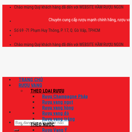
Skip
Chào mừng Quý khách hàng đã đến với WEBSITE HẦM RƯỢU NGON
to
content
Chuyên cung cấp rượu mạnh chính hãng, rượu vang nhập
Số 69 -71 Phạm Huy Thông, P. 17, Q. Gò Vấp, TPHCM
Chào mừng Quý khách hàng đã đến với WEBSITE HẦM RƯỢU NGON
TRANG CHỦ
RƯỢU VANG
THEO LOẠI RƯỢU
Rượu Champagne Pháp
Rượu vang ngọt
Rượu vang hồng
Rượu vang đỏ
Rượu vang trắng
Tìm
THEO NƯỚC
kiếm:
Rượu Vang Ý