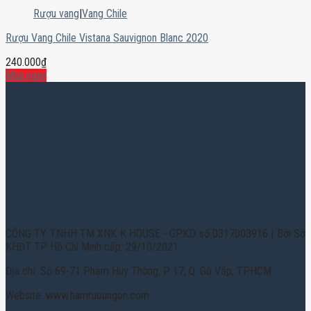
Rượu vang
|
Vang Chile
Rượu Vang Chile Vistana Sauvignon Blanc 2020
240.000
₫
Mua ngay
CÔNG TY TNHH TM XNK K HOUSE - GPKD số 0317003916 | Bởi Sở
KHĐT TP. Hồ Chí Minh cấp: 29/10/2021
Địa chỉ: Số 69-71 Phạm Huy Thông, P. 17, Q. Gò Vấp, TPHCM
Website: www.hamruoungon.com