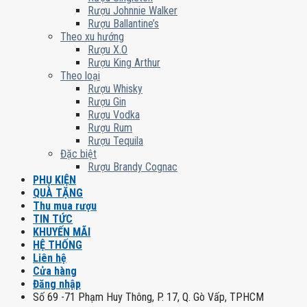
Rượu Johnnie Walker
Rượu Ballantine’s
Theo xu hướng
Rượu X.O
Rượu King Arthur
Theo loại
Rượu Whisky
Rượu Gin
Rượu Vodka
Rượu Rum
Rượu Tequila
Đặc biệt
Rượu Brandy Cognac
PHỤ KIỆN
QUÀ TẶNG
Thu mua rượu
TIN TỨC
KHUYẾN MÃI
HỆ THỐNG
Liên hệ
Cửa hàng
Đăng nhập
Số 69 -71 Phạm Huy Thông, P. 17, Q. Gò Vấp, TPHCM