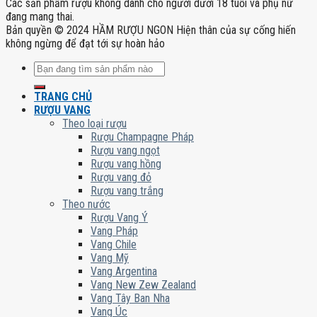
Các sản phẩm rượu không dành cho người dưới 18 tuổi và phụ nữ
đang mang thai.
Bản quyền © 2024 HẦM RƯỢU NGON Hiện thân của sự cống hiến
không ngừng để đạt tới sự hoàn hảo
Tìm
kiếm:
TRANG CHỦ
RƯỢU VANG
Theo loại rượu
Rượu Champagne Pháp
Rượu vang ngọt
Rượu vang hồng
Rượu vang đỏ
Rượu vang trắng
Theo nước
Rượu Vang Ý
Vang Pháp
Vang Chile
Vang Mỹ
Vang Argentina
Vang New Zew Zealand
Vang Tây Ban Nha
Vang Úc