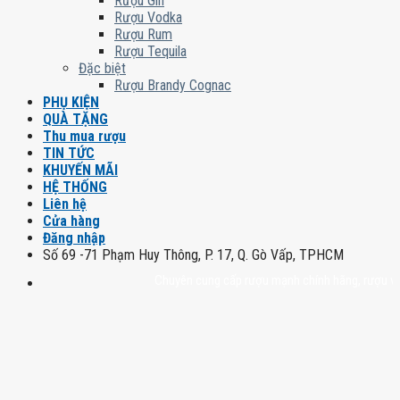
Rượu Gin
Rượu Vodka
Rượu Rum
Rượu Tequila
Đặc biệt
Rượu Brandy Cognac
PHỤ KIỆN
QUÀ TẶNG
Thu mua rượu
TIN TỨC
KHUYẾN MÃI
HỆ THỐNG
Liên hệ
Cửa hàng
Đăng nhập
Số 69 -71 Phạm Huy Thông, P. 17, Q. Gò Vấp, TPHCM
Chuyên cung cấp rượu mạnh chính hãng, rượu vang nh