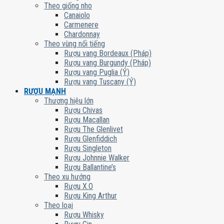
Theo giống nho
Canaiolo
Carmenere
Chardonnay
Theo vùng nổi tiếng
Rượu vang Bordeaux (Pháp)
Rượu vang Burgundy (Pháp)
Rượu vang Puglia (Ý)
Rượu vang Tuscany (Ý)
RƯỢU MẠNH
Thương hiệu lớn
Rượu Chivas
Rượu Macallan
Rượu The Glenlivet
Rượu Glenfiddich
Rượu Singleton
Rượu Johnnie Walker
Rượu Ballantine’s
Theo xu hướng
Rượu X.O
Rượu King Arthur
Theo loại
Rượu Whisky