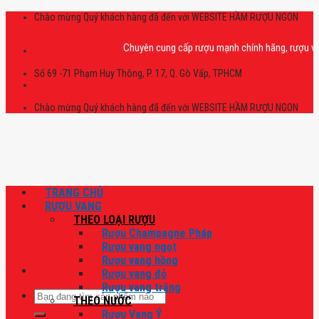
Skip
Chào mừng Quý khách hàng đã đến với WEBSITE HẦM RƯỢU NGON
to
content
Chuyên cung cấp rượu mạnh chính hãng, rượu vang nh
Số 69 -71 Phạm Huy Thông, P. 17, Q. Gò Vấp, TPHCM
Chào mừng Quý khách hàng đã đến với WEBSITE HẦM RƯỢU NGON
TRANG CHỦ
RƯỢU VANG
THEO LOẠI RƯỢU
Rượu Champagne Pháp
Rượu vang ngọt
Rượu vang hồng
Rượu vang đỏ
Rượu vang trắng
Tìm
THEO NƯỚC
kiếm:
Rượu Vang Ý