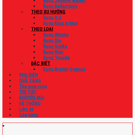
Rượu Johnnie Walker
Rượu Ballantine’s
THEO XU HƯỚNG
Rượu X.O
Rượu King Arthur
THEO LOẠI
Rượu Whisky
Rượu Gin
Rượu Vodka
Rượu Rum
Rượu Tequila
ĐẶC BIỆT
Rượu Brandy Cognac
PHỤ KIỆN
QUÀ TẶNG
Thu mua rượu
TIN TỨC
KHUYẾN MÃI
HỆ THỐNG
Liên hệ
Cửa hàng