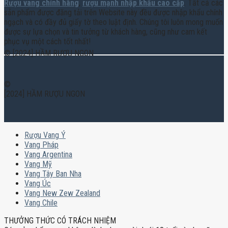
Rượu vang chính hãng
,
rượu mạnh nhập khẩu cao cấp
. Tất cả các
sản phẩm được đăng tải trên Website này đều được nhập khẩu chính
ngạch và có đầy đủ giấy tờ theo luật định. Chúng tôi luôn mong muốn
được sự lựa chọn và tin tưởng từ khách hàng, cũng như cam kết
phục vụ một cách tốt nhất!
© [2024] HẦM RƯỢU NGON
©
[2024] HẦM RƯỢU NGON
Rượu Vang Ý
Vang Pháp
Vang Argentina
Vang Mỹ
Vang Tây Ban Nha
Vang Úc
Vang New Zew Zealand
Vang Chile
THƯỞNG THỨC CÓ TRÁCH NHIỆM