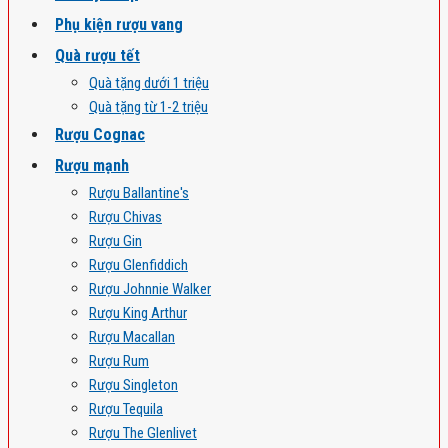
Phụ kiện rượu vang
Quà rượu tết
Quà tặng dưới 1 triệu
Quà tặng từ 1-2 triệu
Rượu Cognac
Rượu mạnh
Rượu Ballantine's
Rượu Chivas
Rượu Gin
Rượu Glenfiddich
Rượu Johnnie Walker
Rượu King Arthur
Rượu Macallan
Rượu Rum
Rượu Singleton
Rượu Tequila
Rượu The Glenlivet