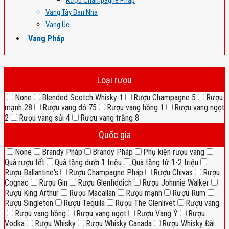
Rượu Champagne Pháp
Vang Tây Ban Nha
Vang Úc
Vang Pháp
Loại rượu
None
Blended Scotch Whisky
1
Rượu Champagne
5
Rượu
mạnh
28
Rượu vang đỏ
75
Rượu vang hồng
1
Rượu vang ngọt
2
Rượu vang sủi
4
Rượu vang trắng
8
Quốc gia
None
Brandy Pháp
Brandy Pháp
Phụ kiện rượu vang
Quà rượu tết
Quà tặng dưới 1 triệu
Quà tặng từ 1-2 triệu
Rượu Ballantine's
Rượu Champagne Pháp
Rượu Chivas
Rượu
Cognac
Rượu Gin
Rượu Glenfiddich
Rượu Johnnie Walker
Rượu King Arthur
Rượu Macallan
Rượu mạnh
Rượu Rum
Rượu Singleton
Rượu Tequila
Rượu The Glenlivet
Rượu vang
Rượu vang hồng
Rượu vang ngọt
Rượu Vang Ý
Rượu
Vodka
Rượu Whisky
Rượu Whisky Canada
Rượu Whisky Đài