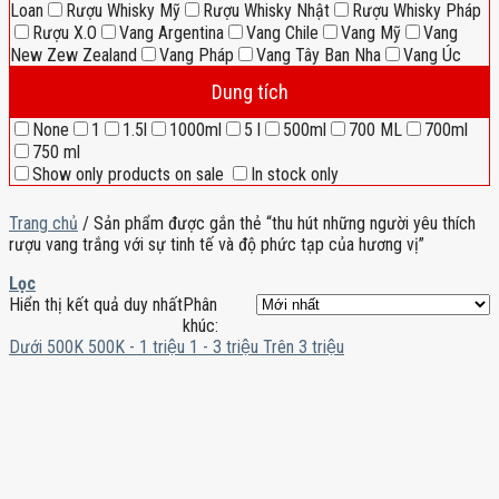
Loan
Rượu Whisky Mỹ
Rượu Whisky Nhật
Rượu Whisky Pháp
Rượu X.O
Vang Argentina
Vang Chile
Vang Mỹ
Vang
New Zew Zealand
Vang Pháp
Vang Tây Ban Nha
Vang Úc
Dung tích
None
1
1.5l
1000ml
5 l
500ml
700 ML
700ml
750 ml
Show only products on sale
In stock only
Trang chủ
/
Sản phẩm được gắn thẻ “thu hút những người yêu thích
rượu vang trắng với sự tinh tế và độ phức tạp của hương vị”
Lọc
Hiển thị kết quả duy nhất
Phân
khúc:
Dưới 500K
500K - 1 triệu
1 - 3 triệu
Trên 3 triệu