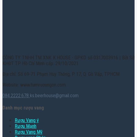
CÔNG TY TNHH TM XNK K HOUSE - GPKD số 0317003916 | Bởi Sở
KHĐT TP. Hồ Chí Minh cấp: 29/10/2021
Địa chỉ: Số 69-71 Phạm Huy Thông, P. 17, Q. Gò Vấp, TPHCM
Website: www.hamruoungon.com
084.2222.678
ks.beerhouse@gmail.com
Danh mục rượu vang
Rượu Vang ý
Rượu Mạnh
Rượu Vang Mỹ