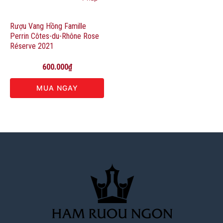
Rượu Vang Hồng Famille
Perrin Côtes-du-Rhône Rose
Réserve 2021
600.000
₫
MUA NGAY