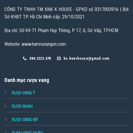
CÔNG TY TNHH TM XNK K HOUSE - GPKD số 0317003916 | Bởi
Sở KHĐT TP. Hồ Chí Minh cấp: 29/10/2021
Địa chỉ: Số 69-71 Phạm Huy Thông, P. 17, Q. Gò Vấp, TPHCM
Website: www.hamruoungon.com
084.2222.678
ks.beerhouse@gmail.com
Danh mục rượu vang
RƯỢU VANG Ý
RƯỢU MẠNH
RƯỢU VANG MỸ