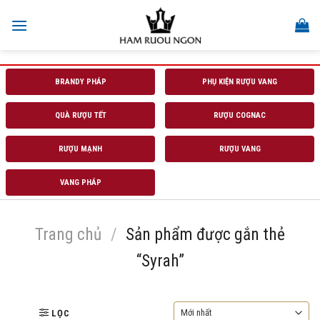
Skip
to
content
BRANDY PHÁP
PHỤ KIỆN RƯỢU VANG
QUÀ RƯỢU TẾT
RƯỢU COGNAC
RƯỢU MẠNH
RƯỢU VANG
VANG PHÁP
Trang chủ
/
Sản phẩm được gắn thẻ
“Syrah”
LỌC