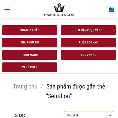
Skip
to
content
BRANDY PHÁP
PHỤ KIỆN RƯỢU VANG
QUÀ RƯỢU TẾT
RƯỢU COGNAC
RƯỢU MẠNH
RƯỢU VANG
VANG PHÁP
Trang chủ
/
Sản phẩm được gắn thẻ
“Sémillon”
LỌC