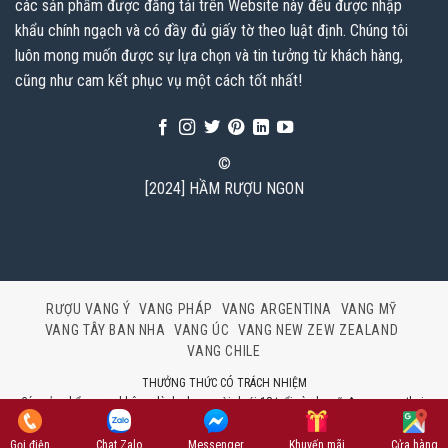
các sản phẩm được đăng tải trên Website này đều được nhập
khẩu chính ngạch và có đầy đủ giấy tờ theo luật định. Chúng tôi
luôn mong muốn được sự lựa chọn và tin tưởng từ khách hàng,
cũng như cam kết phục vụ một cách tốt nhất!
©
[2024] HẦM RƯỢU NGON
RƯỢU VANG Ý
VANG PHÁP
VANG ARGENTINA
VANG MỸ
VANG TÂY BAN NHA
VANG ÚC
VANG NEW ZEW ZEALAND
VANG CHILE
THƯỞNG THỨC CÓ TRÁCH NHIỆM
Các sản phẩm rượu không dành cho người dưới 18 tuổi và phụ nữ đang mang thai.
Bản quyền © 2024 HẦM RƯỢU NGON Hiện thân của sự cống hiến không ngừng để
đạt tới sự hoàn hảo
Gọi điện
Chat Zalo
Messenger
Khuyến mãi
Cửa hàng