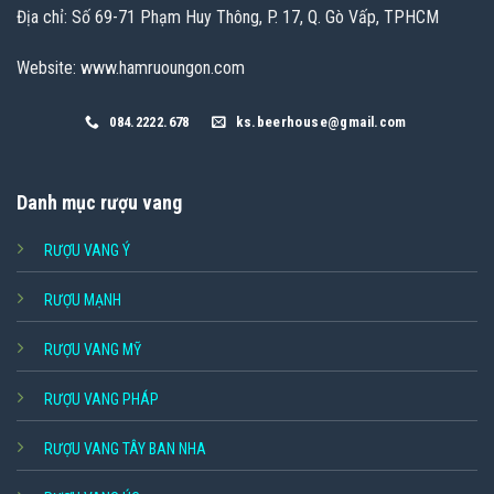
Địa chỉ: Số 69-71 Phạm Huy Thông, P. 17, Q. Gò Vấp, TPHCM
Website: www.hamruoungon.com
084.2222.678
ks.beerhouse@gmail.com
Danh mục rượu vang
RƯỢU VANG Ý
RƯỢU MẠNH
RƯỢU VANG MỸ
RƯỢU VANG PHÁP
RƯỢU VANG TÂY BAN NHA