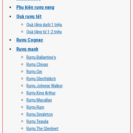
Phụ kiện rượu vang
Quà rượu tết
Quà tặng dưới 1 triệu
Quà tặng từ 1-2 triệu
Rượu Cognac
Rượu mạnh
Rượu Ballantine's
Rượu Chivas
Rượu Gin
Rượu Glenfiddich
Rượu Johnnie Walker
Rượu King Arthur
Rượu Macallan
Rượu Rum
Rượu Singleton
Rượu Tequila
Rượu The Glenlivet