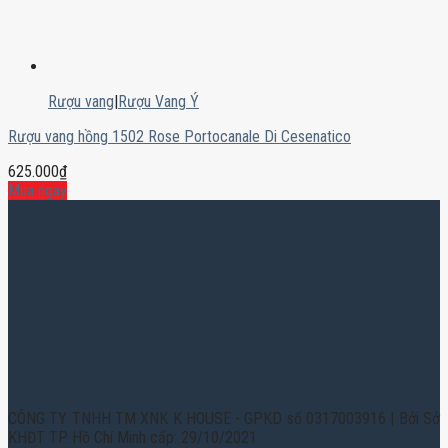
Rượu vang
|
Rượu Vang Ý
Rượu vang hồng 1502 Rose Portocanale Di Cesenatico
625.000
₫
Mua ngay
CÔNG TY TNHH TM XNK K HOUSE - GPKD số 0317003916 | Bởi Sở
KHĐT TP. Hồ Chí Minh cấp: 29/10/2021