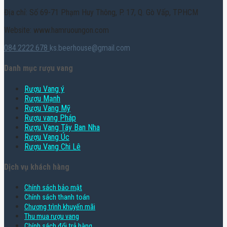
Địa chỉ: Số 69-71 Phạm Huy Thông, P. 17, Q. Gò Vấp, TPHCM
Website: www.hamruoungon.com
084.2222.678
ks.beerhouse@gmail.com
Danh mục rượu vang
Rượu Vang ý
Rượu Mạnh
Rượu Vang Mỹ
Rượu vang Pháp
Rượu Vang Tây Ban Nha
Rượu Vang Úc
Rượu Vang Chi Lê
Dịch vụ khách hàng
Chính sách bảo mật
Chính sách thanh toán
Chương trình khuyến mãi
Thu mua rượu vang
Chính sách đổi trả hàng