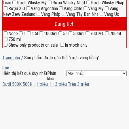
Loan
Rượu Whisky Mỹ
Rượu Whisky Nhật
Rượu Whisky Pháp
Rượu X.O
Vang Argentina
Vang Chile
Vang Mỹ
Vang
New Zew Zealand
Vang Pháp
Vang Tây Ban Nha
Vang Úc
Dung tích
None
1
1.5l
1000ml
5 l
500ml
700 ML
700ml
750 ml
Show only products on sale
In stock only
Trang chủ
/
Sản phẩm được gắn thẻ “rượu vang hồng”
Lọc
Hiển thị kết quả duy nhất
Phân
khúc:
Dưới 500K
500K - 1 triệu
1 - 3 triệu
Trên 3 triệu