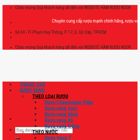
Skip
Chào mừng Quý khách hàng đã đến với WEBSITE HẦM RƯỢU NGON
to
content
Chuyên cung cấp rượu mạnh chính hãng, rượu vang nhập
Số 69 -71 Phạm Huy Thông, P. 17, Q. Gò Vấp, TPHCM
Chào mừng Quý khách hàng đã đến với WEBSITE HẦM RƯỢU NGON
TRANG CHỦ
RƯỢU VANG
THEO LOẠI RƯỢU
Rượu Champagne Pháp
Rượu vang ngọt
Rượu vang hồng
Rượu vang đỏ
Rượu vang trắng
Tìm
THEO NƯỚC
kiếm:
Rượu Vang Ý