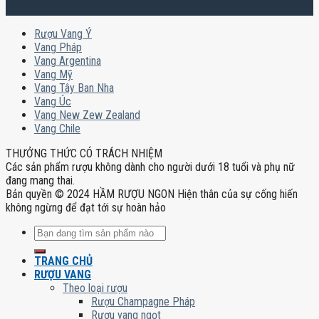
Rượu Vang Ý
Vang Pháp
Vang Argentina
Vang Mỹ
Vang Tây Ban Nha
Vang Úc
Vang New Zew Zealand
Vang Chile
THƯỞNG THỨC CÓ TRÁCH NHIỆM
Các sản phẩm rượu không dành cho người dưới 18 tuổi và phụ nữ
đang mang thai.
Bản quyền © 2024 HẦM RƯỢU NGON Hiện thân của sự cống hiến
không ngừng để đạt tới sự hoàn hảo
Tìm
kiếm:
TRANG CHỦ
RƯỢU VANG
Theo loại rượu
Rượu Champagne Pháp
Rượu vang ngọt