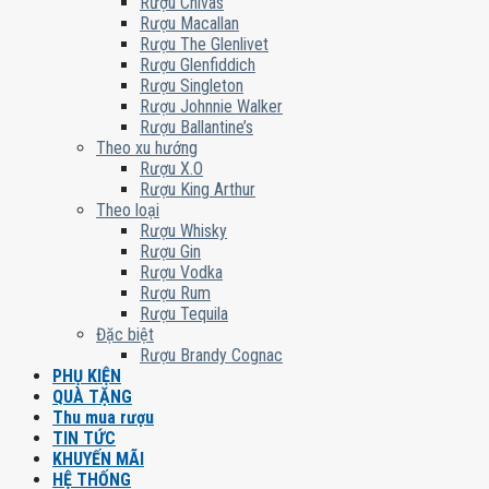
Rượu Chivas
Rượu Macallan
Rượu The Glenlivet
Rượu Glenfiddich
Rượu Singleton
Rượu Johnnie Walker
Rượu Ballantine’s
Theo xu hướng
Rượu X.O
Rượu King Arthur
Theo loại
Rượu Whisky
Rượu Gin
Rượu Vodka
Rượu Rum
Rượu Tequila
Đặc biệt
Rượu Brandy Cognac
PHỤ KIỆN
QUÀ TẶNG
Thu mua rượu
TIN TỨC
KHUYẾN MÃI
HỆ THỐNG