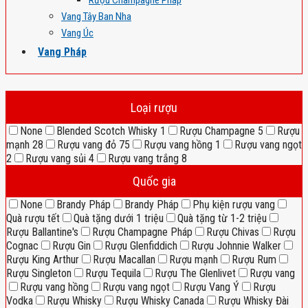
Rượu Champagne Pháp
Vang Tây Ban Nha
Vang Úc
Vang Pháp
Loại rượu
None
Blended Scotch Whisky
1
Rượu Champagne
5
Rượu
mạnh
28
Rượu vang đỏ
75
Rượu vang hồng
1
Rượu vang ngọt
2
Rượu vang sủi
4
Rượu vang trắng
8
Quốc gia
None
Brandy Pháp
Brandy Pháp
Phụ kiện rượu vang
Quà rượu tết
Quà tặng dưới 1 triệu
Quà tặng từ 1-2 triệu
Rượu Ballantine's
Rượu Champagne Pháp
Rượu Chivas
Rượu
Cognac
Rượu Gin
Rượu Glenfiddich
Rượu Johnnie Walker
Rượu King Arthur
Rượu Macallan
Rượu mạnh
Rượu Rum
Rượu Singleton
Rượu Tequila
Rượu The Glenlivet
Rượu vang
Rượu vang hồng
Rượu vang ngọt
Rượu Vang Ý
Rượu
Vodka
Rượu Whisky
Rượu Whisky Canada
Rượu Whisky Đài