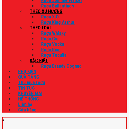
Rượu Johnnie Walker
Rượu Ballantine’s
THEO XU HƯỚNG
Rượu X.O
Rượu King Arthur
THEO LOẠI
Rượu Whisky
Rượu Gin
Rượu Vodka
Rượu Rum
Rượu Tequila
ĐẶC BIỆT
Rượu Brandy Cognac
PHỤ KIỆN
QUÀ TẶNG
Thu mua rượu
TIN TỨC
KHUYẾN MÃI
HỆ THỐNG
Liên hệ
Cửa hàng