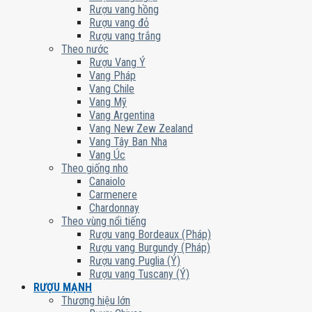
Rượu vang hồng
Rượu vang đỏ
Rượu vang trắng
Theo nước
Rượu Vang Ý
Vang Pháp
Vang Chile
Vang Mỹ
Vang Argentina
Vang New Zew Zealand
Vang Tây Ban Nha
Vang Úc
Theo giống nho
Canaiolo
Carmenere
Chardonnay
Theo vùng nổi tiếng
Rượu vang Bordeaux (Pháp)
Rượu vang Burgundy (Pháp)
Rượu vang Puglia (Ý)
Rượu vang Tuscany (Ý)
RƯỢU MẠNH
Thương hiệu lớn