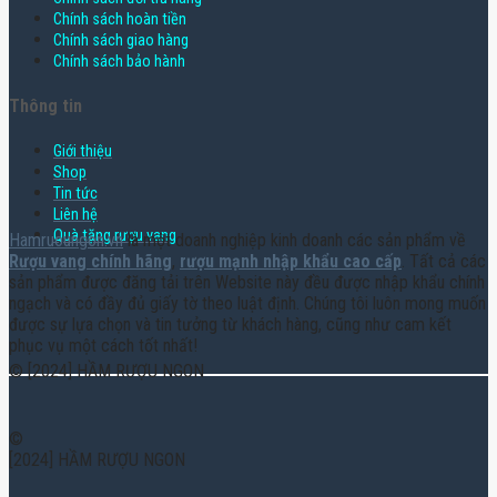
Chính sách hoàn tiền
Chính sách giao hàng
Chính sách bảo hành
Thông tin
Giới thiệu
Shop
Tin tức
Liên hệ
Quà tặng rượu vang
Hamruoungon.vn
là một doanh nghiệp kinh doanh các sản phẩm về
Rượu vang chính hãng
,
rượu mạnh nhập khẩu cao cấp
. Tất cả các
sản phẩm được đăng tải trên Website này đều được nhập khẩu chính
ngạch và có đầy đủ giấy tờ theo luật định. Chúng tôi luôn mong muốn
được sự lựa chọn và tin tưởng từ khách hàng, cũng như cam kết
phục vụ một cách tốt nhất!
© [2024] HẦM RƯỢU NGON
©
[2024] HẦM RƯỢU NGON