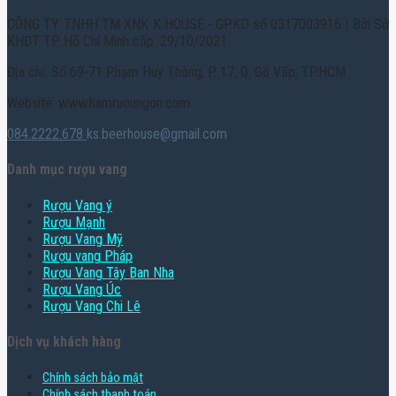
CÔNG TY TNHH TM XNK K HOUSE - GPKD số 0317003916 | Bởi Sở
KHĐT TP. Hồ Chí Minh cấp: 29/10/2021
Địa chỉ: Số 69-71 Phạm Huy Thông, P. 17, Q. Gò Vấp, TPHCM
Website: www.hamruoungon.com
084.2222.678
ks.beerhouse@gmail.com
Danh mục rượu vang
Rượu Vang ý
Rượu Mạnh
Rượu Vang Mỹ
Rượu vang Pháp
Rượu Vang Tây Ban Nha
Rượu Vang Úc
Rượu Vang Chi Lê
Dịch vụ khách hàng
Chính sách bảo mật
Chính sách thanh toán