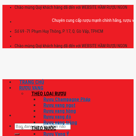
Skip
Chào mừng Quý khách hàng đã đến với WEBSITE HẦM RƯỢU NGON
to
content
Chuyên cung cấp rượu mạnh chính hãng, rượu vang nh
Số 69 -71 Phạm Huy Thông, P. 17, Q. Gò Vấp, TPHCM
Chào mừng Quý khách hàng đã đến với WEBSITE HẦM RƯỢU NGON
TRANG CHỦ
RƯỢU VANG
THEO LOẠI RƯỢU
Rượu Champagne Pháp
Rượu vang ngọt
Rượu vang hồng
Rượu vang đỏ
Rượu vang trắng
Tìm
THEO NƯỚC
kiếm:
Rượu Vang Ý