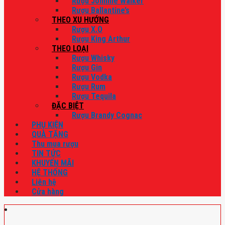
Rượu Johnnie Walker
Rượu Ballantine’s
THEO XU HƯỚNG
Rượu X.O
Rượu King Arthur
THEO LOẠI
Rượu Whisky
Rượu Gin
Rượu Vodka
Rượu Rum
Rượu Tequila
ĐẶC BIỆT
Rượu Brandy Cognac
PHỤ KIỆN
QUÀ TẶNG
Thu mua rượu
TIN TỨC
KHUYẾN MÃI
HỆ THỐNG
Liên hệ
Cửa hàng