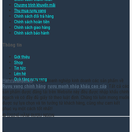
Chương trình khuyến mãi
Thu mua rượu vang
Chính sách đổi trả hàng
Chính sách hoàn tiền
Chính sách giao hàng
Chính sách bảo hành
Thông tin
Giới thiệu
Shop
Tin tức
Liên hệ
Quà tặng rượu vang
Hamruoungon.vn
là một doanh nghiệp kinh doanh các sản phẩm về
Rượu vang chính hãng
,
rượu mạnh nhập khẩu cao cấp
. Tất cả các
sản phẩm được đăng tải trên Website này đều được nhập khẩu chính
ngạch và có đầy đủ giấy tờ theo luật định. Chúng tôi luôn mong muốn
được sự lựa chọn và tin tưởng từ khách hàng, cũng như cam kết
phục vụ một cách tốt nhất!
© [2024] HẦM RƯỢU NGON