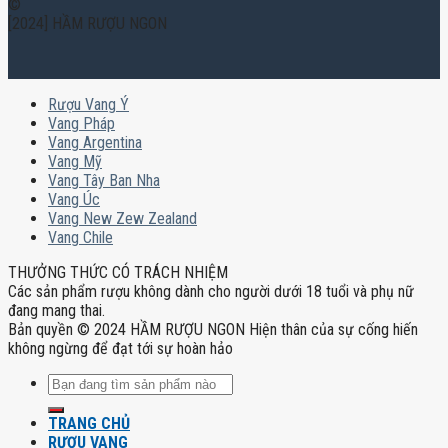
©
[2024] HẦM RƯỢU NGON
Rượu Vang Ý
Vang Pháp
Vang Argentina
Vang Mỹ
Vang Tây Ban Nha
Vang Úc
Vang New Zew Zealand
Vang Chile
THƯỞNG THỨC CÓ TRÁCH NHIỆM
Các sản phẩm rượu không dành cho người dưới 18 tuổi và phụ nữ
đang mang thai.
Bản quyền © 2024 HẦM RƯỢU NGON Hiện thân của sự cống hiến
không ngừng để đạt tới sự hoàn hảo
Tìm
kiếm:
TRANG CHỦ
RƯỢU VANG