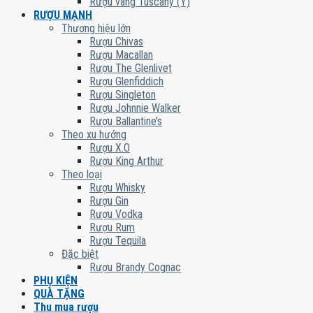
Rượu vang Tuscany (Ý)
RƯỢU MẠNH
Thương hiệu lớn
Rượu Chivas
Rượu Macallan
Rượu The Glenlivet
Rượu Glenfiddich
Rượu Singleton
Rượu Johnnie Walker
Rượu Ballantine’s
Theo xu hướng
Rượu X.O
Rượu King Arthur
Theo loại
Rượu Whisky
Rượu Gin
Rượu Vodka
Rượu Rum
Rượu Tequila
Đặc biệt
Rượu Brandy Cognac
PHỤ KIỆN
QUÀ TẶNG
Thu mua rượu