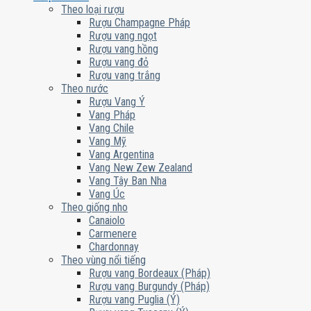
Theo loại rượu
Rượu Champagne Pháp
Rượu vang ngọt
Rượu vang hồng
Rượu vang đỏ
Rượu vang trắng
Theo nước
Rượu Vang Ý
Vang Pháp
Vang Chile
Vang Mỹ
Vang Argentina
Vang New Zew Zealand
Vang Tây Ban Nha
Vang Úc
Theo giống nho
Canaiolo
Carmenere
Chardonnay
Theo vùng nổi tiếng
Rượu vang Bordeaux (Pháp)
Rượu vang Burgundy (Pháp)
Rượu vang Puglia (Ý)