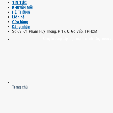
TIN TỨC
KHUYẾN MÃI
HỆ THỐNG
Liên hệ
Cửa hàng
Đăng nhập
Số 69 -71 Phạm Huy Thông, P. 17, Q. Gò Vấp, TPHCM
Chuyên cung cấp rượu mạnh chính hãng, rượu vang nh
Trang chủ