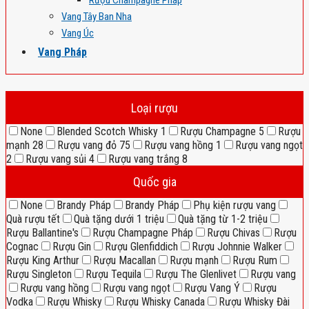
Rượu Champagne Pháp
Vang Tây Ban Nha
Vang Úc
Vang Pháp
Loại rượu
None
Blended Scotch Whisky
1
Rượu Champagne
5
Rượu
mạnh
28
Rượu vang đỏ
75
Rượu vang hồng
1
Rượu vang ngọt
2
Rượu vang sủi
4
Rượu vang trắng
8
Quốc gia
None
Brandy Pháp
Brandy Pháp
Phụ kiện rượu vang
Quà rượu tết
Quà tặng dưới 1 triệu
Quà tặng từ 1-2 triệu
Rượu Ballantine's
Rượu Champagne Pháp
Rượu Chivas
Rượu
Cognac
Rượu Gin
Rượu Glenfiddich
Rượu Johnnie Walker
Rượu King Arthur
Rượu Macallan
Rượu mạnh
Rượu Rum
Rượu Singleton
Rượu Tequila
Rượu The Glenlivet
Rượu vang
Rượu vang hồng
Rượu vang ngọt
Rượu Vang Ý
Rượu
Vodka
Rượu Whisky
Rượu Whisky Canada
Rượu Whisky Đài