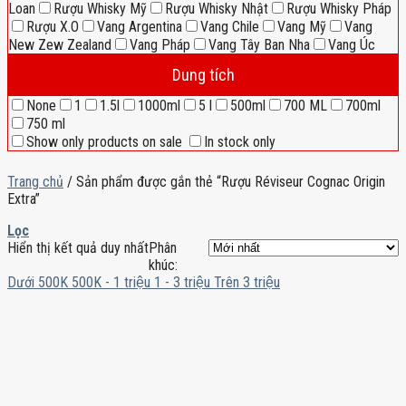
Loan
Rượu Whisky Mỹ
Rượu Whisky Nhật
Rượu Whisky Pháp
Rượu X.O
Vang Argentina
Vang Chile
Vang Mỹ
Vang
New Zew Zealand
Vang Pháp
Vang Tây Ban Nha
Vang Úc
Dung tích
None
1
1.5l
1000ml
5 l
500ml
700 ML
700ml
750 ml
Show only products on sale
In stock only
Trang chủ
/
Sản phẩm được gắn thẻ “Rượu Réviseur Cognac Origin
Extra”
Lọc
Hiển thị kết quả duy nhất
Phân
khúc:
Dưới 500K
500K - 1 triệu
1 - 3 triệu
Trên 3 triệu