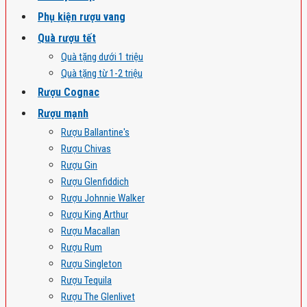
Phụ kiện rượu vang
Quà rượu tết
Quà tặng dưới 1 triệu
Quà tặng từ 1-2 triệu
Rượu Cognac
Rượu mạnh
Rượu Ballantine's
Rượu Chivas
Rượu Gin
Rượu Glenfiddich
Rượu Johnnie Walker
Rượu King Arthur
Rượu Macallan
Rượu Rum
Rượu Singleton
Rượu Tequila
Rượu The Glenlivet